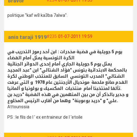
bravor
#234
01-07-2011 19:35
politique "kaf w8 ka3ba 7alwa".
anis taraji 1919
#235
01-07-2011 19:59
يوم 5 جويلية في قضية مخدرات : ابن أحد رموز التدريب في
الكرة التونسية يمثل أمام القضاء
يمثل يوم 5 جويلية الجاري أمام إحدى الدوائر الجنائية
بالمحكمة الابتدائية بتونس "فؤاد الشتالي" ابن "عبد المجيد
الشتالي" المدرب التونسي السابق للمنتخب الوطني لكرة
القدم صانع ملحمة مونديال الأرجنتين عام 1978 و التي عرفت
تألقا لمنتخبنا أمام منتخبات المكسيك و بولونيا و ألمانيا.
و جدير بالذكر أن من بين المتهمين في هذه القضية "دريد بن
علي" و "دريد بوعوينة" وهما من أقارب الرئيس المخلوع.
Attounssia
PS : le fils de l ' ex entraineur de l 'etoile