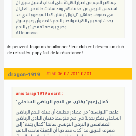
جماهير النجم من اصرار الهيئة على انتداب لاعبين سبق ان
استغنى الترجي عن خدماتهم وقد سادت حالة من الغليان
في صفوف جماهير "ليتوال" بشان هذا الموضوع الذي قد
يحدث ازمة بين الهيئة وانصار النجم خاصة وأن زعيم سبق
وصرح برفضه تقمص زي النجم...
Attounssia
ils peuvent toujours bouillonner ! leur club est devenu un club
de retraités. papy fait de la résistance !
dragon-1919
#250
06-07-2011 02:01
anis taraji 1919 a écrit :
"كمال زعيم" يقترب من النجم الرياضي الساحلي
علمت "التونسية" من مصادر مطلعة أن هيئة النجم الرياضي
الساحلي تفكر بجدية في ضم متوسط ميدان النادي الرياضي
الصفاقسي و الترجي التونسي سابقا "كمال زعيم" إلى
صفوف الفريق قد أكدت مصادرنا أن الهيئة فاتحت اللاعب