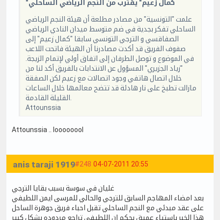
"كمال زعيم" يقترب من النجم الرياضي الساحلي
علمت "التونسية" من مصادر مطلعة أن هيئة النجم الرياضي
الساحلي تفكر بجدية في ضم متوسط ميدان النادي الرياضي
الصفاقسي و الترجي التونسي سابقا "كمال زعيم" إلى
صفوف الفريق قد أكدت مصادرنا أن الهيئة فاتحت اللاعب
في الموضوع و توصل الطرفان إلى اتفاق أولي لإتمام الزيجة.
"زياد الجزيري" المسؤول عن الانتدابات بالفريق أكد لنا من
خلال اتصال هاتفي وجود اتصالات مع زعيم لكن الصفقة
مازالت تطبخ على نار هادئة قد تتضح معالمها خلال الساعات
القليلة القادمة.
Attounssia
Attounssia .. loooooool
anis taraji 1919
#248
04-07-2011 20:55
غليان في سوسة بسبب بقايا الترجي
بعد امضاء المهاجم السابق للترجي والحالي للمرسى ايمن اللطيفي
على عقد مبدئي مع النجم الساحلي تقبل احباء فريق جوهرة الساحل
هذا الخبر باستياء عميق بحكم ان اللطيفي تراجع مردوده بشكل كبير