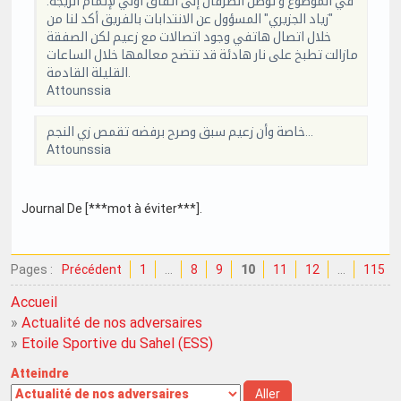
في الموضوع و توصل الطرفان إلى اتفاق أولي لإتمام الزيجة.
"زياد الجزيري" المسؤول عن الانتدابات بالفريق أكد لنا من
خلال اتصال هاتفي وجود اتصالات مع زعيم لكن الصفقة
مازالت تطبخ على نار هادئة قد تتضح معالمها خلال الساعات
القليلة القادمة.
Attounssia
خاصة وأن زعيم سبق وصرح برفضه تقمص زي النجم...
Attounssia
Journal De [***mot à éviter***].
Pages :
Précédent
1
…
8
9
10
11
12
…
115
Accueil
»
Actualité de nos adversaires
»
Etoile Sportive du Sahel (ESS)
Atteindre