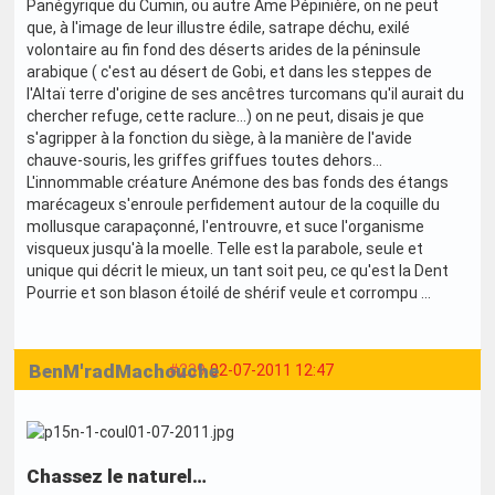
Panégyrique du Cumin, ou autre Âme Pépinière, on ne peut
que, à l'image de leur illustre édile, satrape déchu, exilé
volontaire au fin fond des déserts arides de la péninsule
arabique ( c'est au désert de Gobi, et dans les steppes de
l'Altaï terre d'origine de ses ancêtres turcomans qu'il aurait du
chercher refuge, cette raclure...) on ne peut, disais je que
s'agripper à la fonction du siège, à la manière de l'avide
chauve-souris, les griffes griffues toutes dehors...
L'innommable créature Anémone des bas fonds des étangs
marécageux s'enroule perfidement autour de la coquille du
mollusque carapaçonné, l'entrouvre, et suce l'organisme
visqueux jusqu'à la moelle. Telle est la parabole, seule et
unique qui décrit le mieux, un tant soit peu, ce qu'est la Dent
Pourrie et son blason étoilé de shérif veule et corrompu ...
BenM'radMachouche
#239
02-07-2011 12:47
Chassez le naturel…