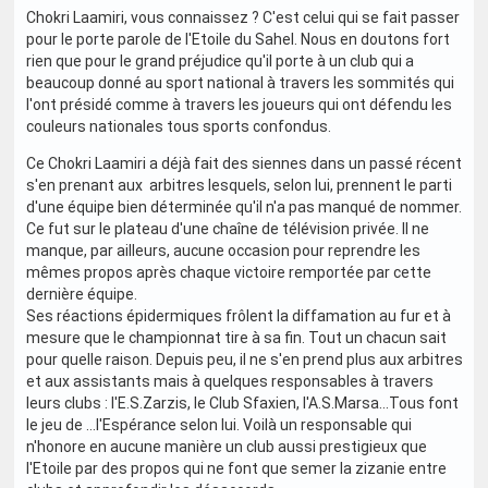
Chokri Laamiri, vous connaissez ? C'est celui qui se fait passer
pour le porte parole de l'Etoile du Sahel. Nous en doutons fort
rien que pour le grand préjudice qu'il porte à un club qui a
beaucoup donné au sport national à travers les sommités qui
l'ont présidé comme à travers les joueurs qui ont défendu les
couleurs nationales tous sports confondus.
Ce Chokri Laamiri a déjà fait des siennes dans un passé récent
s'en prenant aux arbitres lesquels, selon lui, prennent le parti
d'une équipe bien déterminée qu'il n'a pas manqué de nommer.
Ce fut sur le plateau d'une chaîne de télévision privée. Il ne
manque, par ailleurs, aucune occasion pour reprendre les
mêmes propos après chaque victoire remportée par cette
dernière équipe.
Ses réactions épidermiques frôlent la diffamation au fur et à
mesure que le championnat tire à sa fin. Tout un chacun sait
pour quelle raison. Depuis peu, il ne s'en prend plus aux arbitres
et aux assistants mais à quelques responsables à travers
leurs clubs : l'E.S.Zarzis, le Club Sfaxien, l'A.S.Marsa...Tous font
le jeu de …l'Espérance selon lui. Voilà un responsable qui
n'honore en aucune manière un club aussi prestigieux que
l'Etoile par des propos qui ne font que semer la zizanie entre