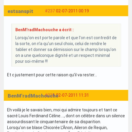
estsanspit
#237
02-07-2011 00:19
BenM'radMachouche a écrit :
Lorsqu'on est porte parole et que l'on est contredit de
la sorte, on n'a qu'un seul choix, celui de rendre le
tablier et donner sa démission sur le champ lorsqu'on
on a une quelconque dignité et un respect minimal
pour soi-même !!!
Et c justement pour cette raison qu'il va rester...
BenM'radMachouche
#238
02-07-2011 11:31
Eh voilà je le savais bien, moi qui admire toujours et tant ce
sacré Louis Ferdinand Céline...., dont on célèbre dans un silence
assourdissant le cinquantenaire de sa disparition.
Lorsqu'on se blase Chicorée L'Ânon, Aileron de Requin,