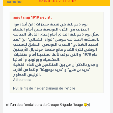
sancho
#236
01-07-2011 20:02
anis taraji 1919 a écrit :
يوم 5 جويلية في قضية مخدرات : ابن أحد رموز
التدريب في الكرة التونسية يمثل أمام القضاء
يمثل يوم 5 جويلية الجاري أمام إحدى الدوائر الجنائية
بالمحكمة الابتدائية بتونس "فؤاد الشتالي" ابن "عبد
المجيد الشتالي" المدرب التونسي السابق للمنتخب
الوطني لكرة القدم صانع ملحمة مونديال الأرجنتين
عام 1978 و التي عرفت تألقا لمنتخبنا أمام منتخبات
المكسيك و بولونيا و ألمانيا.
و جدير بالذكر أن من بين المتهمين في هذه القضية
"دريد بن علي" و "دريد بوعوينة" وهما من أقارب
الرئيس المخلوع.
Attounssia
PS : le fils de l ' ex entraineur de l 'etoile
et l'un des fondateurs du Groupe Brigade Rouge
))