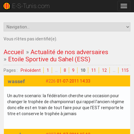
E-S-Tunis.com
Bascu
la
navig
Vous n'êtes pas identifié(e).
Accueil
»
Actualité de nos adversaires
»
Etoile Sportive du Sahel (ESS)
Pages :
Précédent
1
…
8
9
10
11
12
…
115
wassef
#226
01-07-2011 14:33
Un autre scenario: la fédération cherche une occasion pour
changer le trophée de championnat qui rappel l'ancien régime
donc elle est en train de tout faire pour que l'EST remporte le
titre et conserve le trophée à jamais