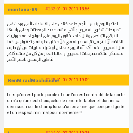
montana-89
#232
01-07-2011 18:56
اعتذر اليوم رئيس النّجم حامد كمّون على الاساءات الّتي وردت في
تصريحات شكري العميري والّتي مسّت عديد الجمعيّات وعلى رأسها
الترجّي الرّياضي وقال حامد كمّون اليوم على أمواج اذاعة موزاييك
الخاصّة أنّ النجم يتمّ استقباله في كلّ مكان بطريقة جيّدة وليس كما
قال العميري... كما أكد أنّه لا يوجد تخاذل أو شراء مباريات من أيّ طرف
مستنكرا بشدّة تصريحات العميري و طالبا العذر من كل من مسّه كلام
النّاطق الرسمي باسم النّجم
BenM'radMachouche
#233
01-07-2011 19:09
Lorsqu'on est porte parole et que l'on est contredit de la sorte,
on n'a qu'un seul choix, celui de rendre le tablier et donner sa
démission sur le champ lorsqu'on on a une quelconque dignité
et un respect minimal pour soi-même !!!