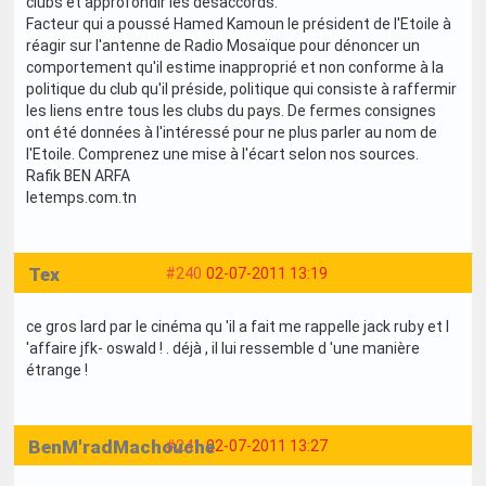
clubs et approfondir les désaccords.
Facteur qui a poussé Hamed Kamoun le président de l'Etoile à
réagir sur l'antenne de Radio Mosaïque pour dénoncer un
comportement qu'il estime inapproprié et non conforme à la
politique du club qu'il préside, politique qui consiste à raffermir
les liens entre tous les clubs du pays. De fermes consignes
ont été données à l'intéressé pour ne plus parler au nom de
l'Etoile. Comprenez une mise à l'écart selon nos sources.
Rafik BEN ARFA
letemps.com.tn
Tex
#240
02-07-2011 13:19
ce gros lard par le cinéma qu 'il a fait me rappelle jack ruby et l
'affaire jfk- oswald ! . déjà , il lui ressemble d 'une manière
étrange !
BenM'radMachouche
#241
02-07-2011 13:27