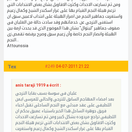
ومن ثم تسارعت الاحداث وكثرت الاقاويل بشان بعض الانتدابات التي
تزعم هيئة النجم القيام بها على غرار اسكندر الشيخ وكمال زعيم
واستغربت جماهير النجم من اصرار الهيئة على انتداب لاعبين سبق ان
استغنى الترجي عن خدماتهم وقد سادت حالة من الغليان في
صفوف جماهير "ليتوال" بشان هذا الموضوع الذي قد يحدث ازمة بين
الهيئة وانصار النجم خاصة وأن زعيم سبق وصرح برفضه تقمص زي
النجم...
Attounssia
Tex
#249
04-07-2011 21:22
anis taraji 1919 a écrit :
غليان في سوسة بسبب بقايا الترجي
بعد امضاء المهاجم السابق للترجي والحالي للمرسى ايمن
اللطيفي على عقد مبدئي مع النجم الساحلي تقبل احباء
فريق جوهرة الساحل هذا الخبر باستياء عميق بحكم ان
اللطيفي تراجع مردوده بشكل كبير ومن ثم تسارعت الاحداث
وكثرت الاقاويل بشان بعض الانتدابات التي تزعم هيئة النجم
القيام بها على غرار اسكندر الشيخ وكمال زعيم واستغربت