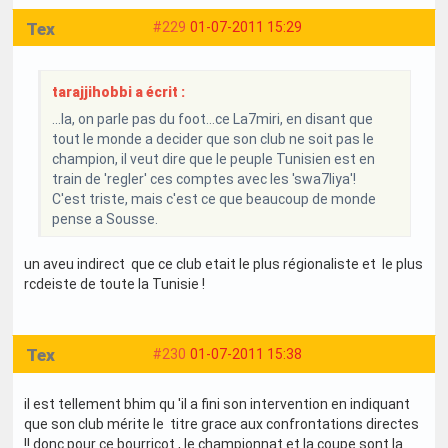
Tex
#229
01-07-2011 15:29
tarajjihobbi a écrit :
...la, on parle pas du foot...ce La7miri, en disant que
tout le monde a decider que son club ne soit pas le
champion, il veut dire que le peuple Tunisien est en
train de 'regler' ces comptes avec les 'swa7liya'!
C'est triste, mais c'est ce que beaucoup de monde
pense a Sousse.
un aveu indirect que ce club etait le plus régionaliste et le plus
rcdeiste de toute la Tunisie !
Tex
#230
01-07-2011 15:38
il est tellement bhim qu 'il a fini son intervention en indiquant
que son club mérite le titre grace aux confrontations directes
!! donc pour ce bourricot , le championnat et la coupe sont la