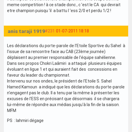
meme competition ! à ce stade donc , c 'est le CA qui devrait
etre champion puisqu 'il a battu l 'ess 2/0 et perdu 1/2 !
anis taraji 1919
#231
01-07-2011 18:18
Les déclarations du porte-parole de l'Etoile Sportive du Sahel à
l'issue de sa rencontre face au CAB (23ème journée)
déplaisent au premier responsable de l'équipe sahélienne.
Dans ses propos Chokri Laâmiri a attaqué plusieurs équipes
évoluant en ligue 1 et qui auraient fait des concessions en
faveur du leader du championnat.
Intervenu sur nos ondes, le président de l'Etoile S. Sahel
Hamed Kamoun a indiqué que les déclarations du porte-parole
n'engagent pas le club. Il a tenu par la même à présenter les
excuses de l'ESS en précisant que désormais il se chargera
lui-même de répondre aux médias jusqu'à la fin de la saison.
MFM
PS : lahmiri dégage