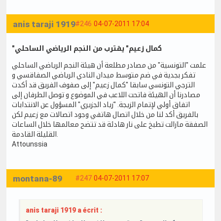
anis taraji 1919
#246
04-07-2011 17:04
"كمال زعيم" يقترب من النجم الرياضي الساحلي
علمت "التونسية" من مصادر مطلعة أن هيئة النجم الرياضي الساحلي
تفكر بجدية في ضم متوسط ميدان النادي الرياضي الصفاقسي و
الترجي التونسي سابقا "كمال زعيم" إلى صفوف الفريق قد أكدت
مصادرنا أن الهيئة فاتحت اللاعب في الموضوع و توصل الطرفان إلى
اتفاق أولي لإتمام الزيجة. "زياد الجزيري" المسؤول عن الانتدابات
بالفريق أكد لنا من خلال اتصال هاتفي وجود اتصالات مع زعيم لكن
الصفقة مازالت تطبخ على نار هادئة قد تتضح معالمها خلال الساعات
القليلة القادمة.
Attounssia
montana-89
#247
04-07-2011 17:07
anis taraji 1919 a écrit :