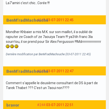
La7'amiri c'est chic...Corée !!!
BenM'radMachouche
#242
03-07-2011 22:45
Mondher Khbaier a mis M.K. sur son maillot, il a oublié de
rajouter ze Coach of ze 7aouiya Team !!! ya3tih franc 3la
sourrtou, il se prend pour Sir Alex Fergusson !!!Mdrrrrrrrrrrrrrrrr
Dernière modification par BenM'radMachouche (03-07-2011 22:45)
BenM'radMachouche
#243
03-07-2011 22:47
Comment s'appelle le deuxième consultant de DS à part de
Tarek Thabet ??? C'est un 7aoui non????
bravor
#244
03-07-2011 22:51