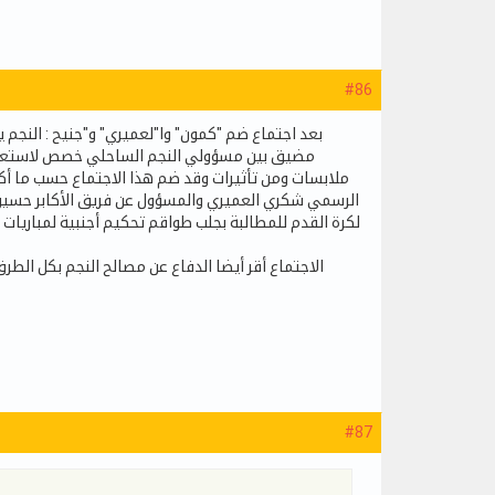
#86
بعد اجتماع ضم "كمون" وا"لعميري" و"جنيح : النجم ي
مضيق بين مسؤولي النجم الساحلي خصص لاستعراض 
ملابسات ومن تأثيرات وقد ضم هذا الاجتماع حسب ما أك
الرسمي شكري العميري والمسؤول عن فريق الأكابر حسين جن
لكرة القدم للمطالبة بجلب طواقم تحكيم أجنبية لمباريات 
الاجتماع أقر أيضا الدفاع عن مصالح النجم بكل الط
#87