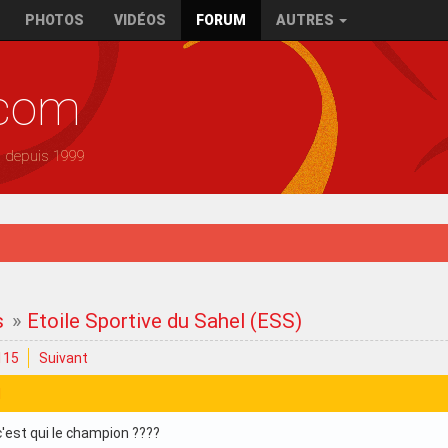
PHOTOS
VIDÉOS
FORUM
AUTRES
.com
— depuis 1999
s
»
Etoile Sportive du Sahel (ESS)
115
Suivant
1
c'est qui le champion ????