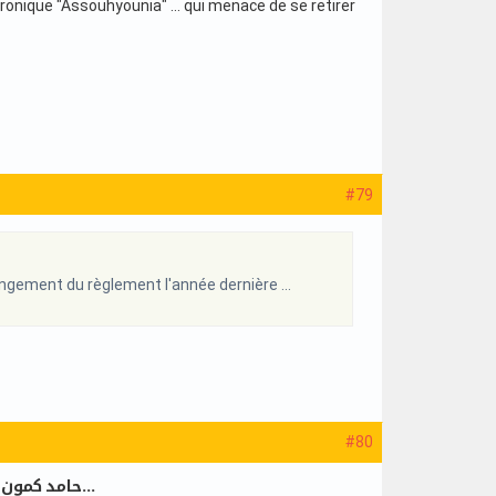
tronique "Assouhyounia" ... qui menace de se retirer
#79
angement du règlement l'année dernière ...
#80
"حامد كمون " لــ"التونسية": سنطالب بتحكيم اجنبي الى نهاية الموسم او سندعو لايقاف البطولة...