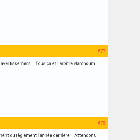
#77
avertissement ... Tous ça et l'arbitre vlamhoum ...
#78
ement du règlement l'année dernière ... Attendons