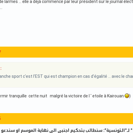
 larmes ... elle a déjà commencé par leur président sur le journal élec
..
7
:
nche sport c'est l'EST qui est champion en cas d'égalité ... avec le ch
rmir tranquille cette nuit malgré la victoire de l ' etoile à Kairouan
)
5