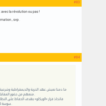
#83
 avec la révolution ou pas !
mation , svp .
#84
ما دمنا نعيش عهد الحرية والديمقراطية وشرعية 
منعهم من حضور المقابلات غير جائزة قانونيا ويترتب عنها اما تغيير القرار أو التعويض من صاحبة المبادرة أي الجامعة..
فاتخاذ قرار «الويكلو» بهدف الحفاظ على النظ
سوسة للمنافس رغم انهزام فريقهم مع الحفاظ على الهدوء التام والاتصاف بالروح الرياضية العالية..