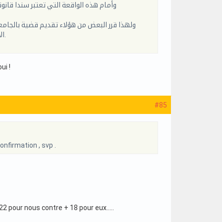
وأمام هذه الواقعة التي تعتبر سندا قانون
ولهذا قرر البعض من هؤلاء تقديم قضية بالجامع
الاشتراك حصل قبل اتخاذ القرار مما يجعل الطرف الواعد الايفاء بوعده أو الخضوع للتتبع العدلي.
ui !
#85
onfirmation , svp .
22 pour nous contre + 18 pour eux.....