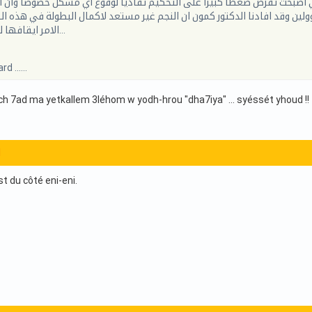
لتي اصبحت تفرض ضغطا كبيرا على التحكيم تفاديا لوقوع اي مشكل خصوصا وان الب
لين وقد افادنا الدكتور كمون ان النجم غير مستعد لاكمال البطولة في هذه ال
الامر ايقافها لمصلحة الوطن...
d ......
ch 7ad ma yetkallem 3léhom w yodh-hrou "dha7iya" ... syéssét yhoud !!
1
st du côté eni-eni.