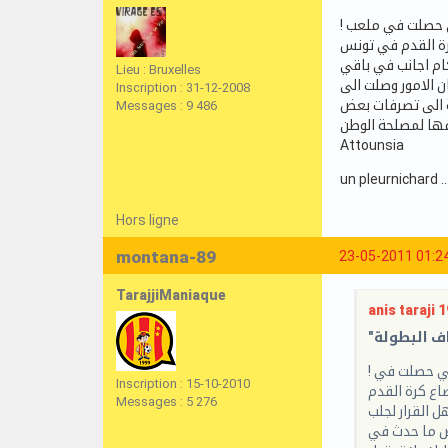
! رغم عودة النجم ب3 نقاط هامة جدا من القيروان فان الدكتور حامد كمون بقدر سعادته بالانتصار كان غاضبا من بعض التجاوزات التي حصلت في ملعب
كرة القدم في تونس
ام اجانب في باقي
Lieu : Bruxelles
ن الامور وصلت الى
Inscription : 31-12-2008
ة الى تصرفات بعض
Messages : 9 486
Attounsia
un pleurnichard ...
Hors ligne
montana-89
23-05-2011 01:2
TarajjiManiaque
anis taraji 1
! رغم عودة النجم ب3 نقاط هامة جدا من القيروان فان الدكتور حامد كمون بقدر سعادته بالانتصار كان غاضبا من بعض التجاوزات التي حصلت في
Inscription : 15-10-2010
اع كرة القدم
Messages : 5 276
 القرار لجلب
عض ما حدث في