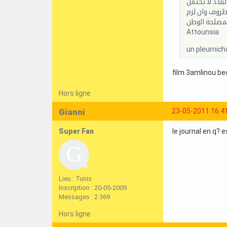
لاد لا تحتمل
ظروف وان لزم
Attounsia
un pleurnichar
film 3amlinou be
Hors ligne
Gianni
23-05-2011 16:4
Super Fan
le journal en q? e
Lieu : Tunis
Inscription : 20-05-2009
Messages : 2 369
Hors ligne