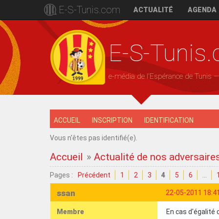
E-S-Tunis.com
ACTUALITÉ
AGENDA
E-S-Tunis
e-média de l'Espérance de Tunis 
ACCUEIL
INSCRIPTION
IDENTIFICATION
Vous n'êtes pas identifié(e).
Accueil
»
Actualité de nos adversaire
Pages :
Précédent
1
2
3
4
5
6
…
ssan
22-05-2011 18:4
Membre
En cas d'égalité 