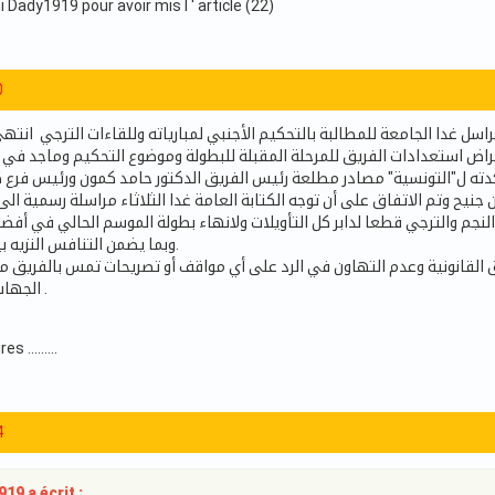
 Dady1919 pour avoir mis l ' article (22)
0
راسل غدا الجامعة للمطالبة بالتحكيم الأجنبي لمبارياته وللقاءات الترجي انته
استعدادات الفريق للمرحلة المقبلة للبطولة وموضوع التحكيم وماجد في مب
دته ل"التونسية" مصادر مطلعة رئيس الفريق الدكتور حامد كمون ورئيس فرع ك
يح وتم الاتفاق على أن توجه الكتابة العامة غدا الثلاثاء مراسلة رسمية الى
النجم والترجي قطعا لدابر كل التأويلات ولانهاء بطولة الموسم الحالي في أف
وبما يضمن التنافس النزيه بين مختلف الأطراف.
رق القانونية وعدم التهاون في الرد على أي مواقف أو تصريحات تمس بالفريق م
الجهات التي تقف وراءها .
.........
4
919 a écrit :