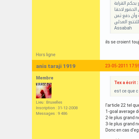
 بحكم القرابة
 وأن دفع ثمن
Assabah
ils se croient to
Hors ligne
anis taraji 1919
23-05-2011 17:5
Membre
Tex a écrit :
est ce que c 
Lieu : Bruxelles
l'article 22 tel 
Inscription : 31-12-2008
1-goal average de 
Messages : 9 486
2-le plus grand n
3-le plus grand 
Donc en cas d'ega