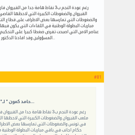
القيروان والضغوطات الكبيرة التي لاحظها القاصي 
والضغوطات التي تمارسها بعض الاطراف على قطاع التحك
مباريات البطولة الوطنية في اللقاءات التي يكون فيها 
عناصر الامن التي اصبحت تفرض ضغطا كبيرا على التحكيم ت
المسؤولين وقد افادنا الدكتور كمون ان النجم غير مستعد لاكمال البطولة في هذه الظروف وان لزم الامر ايقافها لمصلحة الوطن...
#81
"حامد كمون " لــ"التونسية": سنطالب بتحكيم اجنبي الى نهاية الموسم او سندعو لايقاف البطولة...
ملعب القيروان والضغوطات الكبيرة التي لاحظها الق
في تونس والضغوطات التي تمارسها بعض الاطراف 
حكام اجانب في باقي مباريات البطولة الوطنية ف