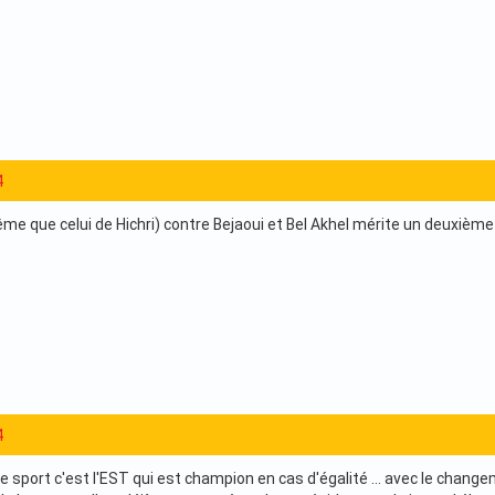
4
me que celui de Hichri) contre Bejaoui et Bel Akhel mérite un deuxième 
4
 sport c'est l'EST qui est champion en cas d'égalité ... avec le chang