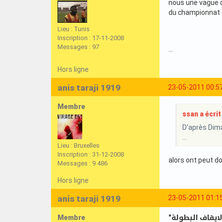
nous une vague de
du championnat .
Lieu : Tunis
Inscription : 17-11-2008
Messages : 97
...
Hors ligne
anis taraji 1919
23-05-2011 00:5
Membre
ssan a écrit 
D'après Dima
...
Lieu : Bruxelles
Inscription : 31-12-2008
alors ont peut do
Messages : 9 486
Hors ligne
anis taraji 1919
23-05-2011 01:1
Membre