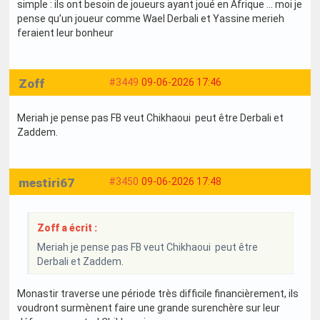
simple : ils ont besoin de joueurs ayant joué en Afrique … moi je
pense qu’un joueur comme Wael Derbali et Yassine merieh
feraient leur bonheur
Zoff
#3449
09-06-2026 17:46
Meriah je pense pas FB veut Chikhaoui peut être Derbali et
Zaddem.
mestiri67
#3450
09-06-2026 17:48
Zoff a écrit :
Meriah je pense pas FB veut Chikhaoui peut être
Derbali et Zaddem.
Monastir traverse une période très difficile financièrement, ils
voudront surmènent faire une grande surenchère sur leur