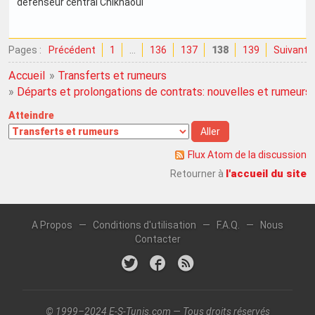
défenseur central Chikhaoui
Pages :
Précédent
1
…
136
137
138
139
Suivant
Accueil
»
Transferts et rumeurs
»
Départs et prolongations de contrats: nouvelles et rumeurs
Atteindre
Flux Atom de la discussion
l'accueil du site
Retourner à
A Propos
—
Conditions d'utilisation
—
F.A.Q.
—
Nous
Contacter
© 1999–2024 E-S-Tunis.com — Tous droits réservés