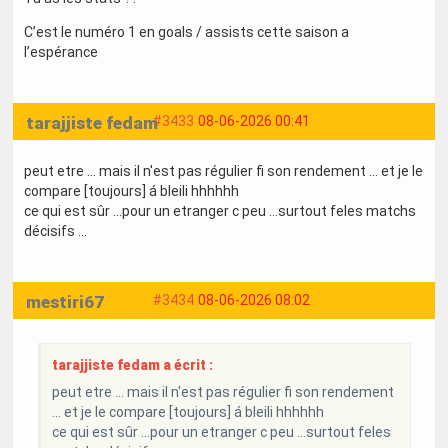
C’est le numéro 1 en goals / assists cette saison a
l’espérance
tarajjiste fedam
#3433
08-06-2026 00:41
peut etre ... mais il n'est pas régulier fi son rendement ... et je le
compare [toujours] á bleili hhhhhh
ce qui est sûr ...pour un etranger c peu ...surtout feles matchs
décisifs ...
mestiri67
#3434
08-06-2026 08:02
tarajjiste fedam a écrit :
peut etre ... mais il n'est pas régulier fi son rendement
... et je le compare [toujours] á bleili hhhhhh
ce qui est sûr ...pour un etranger c peu ...surtout feles