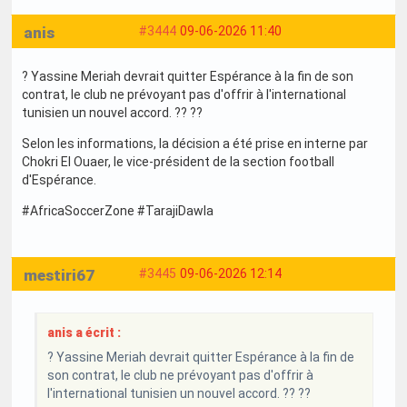
anis
#3444
09-06-2026 11:40
? Yassine Meriah devrait quitter Espérance à la fin de son
contrat, le club ne prévoyant pas d'offrir à l'international
tunisien un nouvel accord. ?? ??
Selon les informations, la décision a été prise en interne par
Chokri El Ouaer, le vice-président de la section football
d'Espérance.
#AfricaSoccerZone #TarajiDawla
mestiri67
#3445
09-06-2026 12:14
anis a écrit :
? Yassine Meriah devrait quitter Espérance à la fin de
son contrat, le club ne prévoyant pas d'offrir à
l'international tunisien un nouvel accord. ?? ??