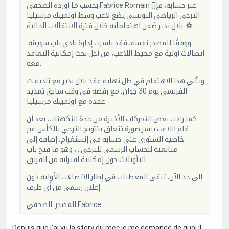
بحسب ما أورده الصحفي Fabrice Romain عبر حسابه، فإنّ
الترجي الرياضي التونسي يضع لاعب وسط أولمبيك مرسيليا
بلال نذير ضمن اهتماماته خلال فترة الانتقالات الحالية. ⚽️
️ ووفقًا للمصدر نفسه، فقد باشرت إدارة نادي باب سويقة
اتصالات أولية مع محيط اللاعب، من أجل بحث إمكانية التعاقد
معه.
⚠️ ويأتي هذا الاهتمام في ظل نهاية عقد بلال نذير مع ناديه
الفرنسي يوم 30 جوان، مع رفضه في وقت سابق تمديد
عقده مع أولمبيك مرسيليا.
كما زادت بعض التحركات الأخيرة من حدة التكهنات، بعد أن
قام اللاعب بنشر صورة تتعلق بتتويج الترجي بالكأس عبر
خاصية الستوري على حسابه في إنستغرام، إضافة إلى
متابعته للحساب الرسمي للترجي.. ، وهو ما فتح باب
التأويلات حول إمكانية اقترابه من الفريق.
إلى حد الآن، تبقى المعطيات في إطار الاتصالات الأولية دون
إعلان رسمي من أي طرف.
المصدر: الصحفي Fabrice
Depuis que j’ai vu la story du mec je me demande de quoi il