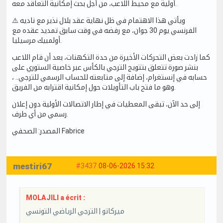
أولية مع محيط اللاعب، من أجل بحث إمكانية التعاقد معه.
⚠️ ويأتي هذا الاهتمام في ظل نهاية عقد بلال نذير مع ناديه
الفرنسي يوم 30 جوان، مع رفضه في وقت سابق تمديد عقده مع
أولمبيك مرسيليا.
كما زادت بعض التحركات الأخيرة من حدة التكهنات، بعد أن قام اللاعب
بنشر صورة تتعلق بتتويج الترجي بالكأس عبر خاصية الستوري على
حسابه في إنستغرام، إضافة إلى متابعته للحساب الرسمي للترجي.. ،
وهو ما فتح باب التأويلات حول إمكانية اقترابه من الفريق.
إلى حد الآن، تبقى المعطيات في إطار الاتصالات الأولية دون إعلان
رسمي من أي طرف.
المصدر: الصحفي Fabrice
mestiri67
#3437
08-06-2026 15:32
MOLAJILI a écrit :
ميركاتو | الترجي الرياضي التونسي