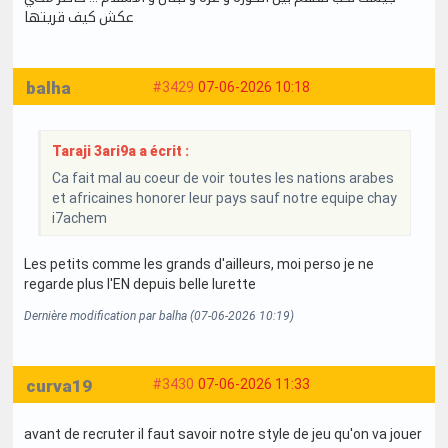
عكش كيف قريتها
balha
#3429
07-06-2026 10:18
Taraji 3ari9a a écrit :
Ca fait mal au coeur de voir toutes les nations arabes
et africaines honorer leur pays sauf notre equipe chay
i7achem
Les petits comme les grands d'ailleurs, moi perso je ne
regarde plus l'EN depuis belle lurette
Dernière modification par balha (07-06-2026 10:19)
curva19
#3430
07-06-2026 11:33
avant de recruter il faut savoir notre style de jeu qu'on va jouer