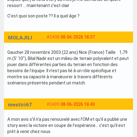
ressort … maintenant c’est clair
C’est quoi son poste ?? Il a quel âge ?
MOLAJILI
#3438
08-06-2026 18:37
Gaucher 28 novembre 2003 (22 ans) Nice (France) Taille 1,79
m (5′ 10″), Bilal Nadir est un milieu de terrain polyvalent et peut
jouer dans différentes parties du terrain en fonction des
besoins de l'équipe. Il n'est pas lié à un rôle spécifique et
montre sa capacité à manœuvrer à travers différents
scénarios présentés pendant un match.
mestiri67
#3439
08-06-2026 18:43
A mon avis s’il n’a pas renouvelé avec l’OM et qu’il a publié une
story avec la victoire en coupe de l’espérance… c’est qu’il est
prêt à venir chez nous