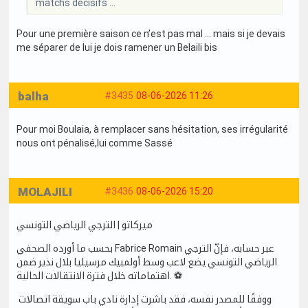
matchs décisifs ...
Pour une première saison ce n’est pas mal … mais si je devais
me séparer de lui je dois ramener un Belaili bis
balha
#3435
08-06-2026 11:26
Pour moi Boulaia, à remplacer sans hésitation, ses irrégularité
nous ont pénalisé,lui comme Sassé
MOLAJILI
#3436
08-06-2026 15:20
ميركاتو | الترجي الرياضي التونسي
بحسب ما أورده الصحفي Fabrice Romain عبر حسابه، فإنّ الترجي
الرياضي التونسي يضع لاعب وسط أولمبيك مرسيليا بلال نذير ضمن
اهتماماته خلال فترة الانتقالات الحالية. ⚽️
️ ووفقًا للمصدر نفسه، فقد باشرت إدارة نادي باب سويقة اتصالات