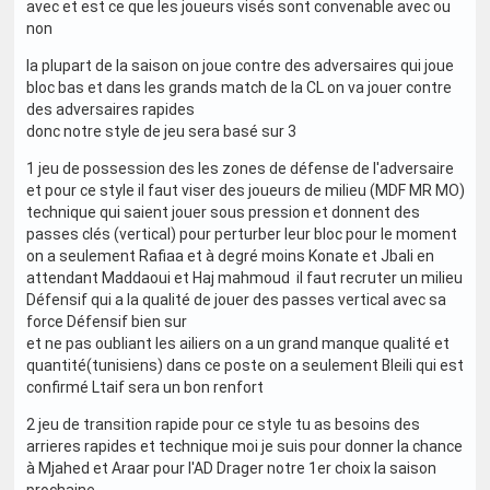
avec et est ce que les joueurs visés sont convenable avec ou
non
la plupart de la saison on joue contre des adversaires qui joue
bloc bas et dans les grands match de la CL on va jouer contre
des adversaires rapides
donc notre style de jeu sera basé sur 3
1 jeu de possession des les zones de défense de l'adversaire
et pour ce style il faut viser des joueurs de milieu (MDF MR MO)
technique qui saient jouer sous pression et donnent des
passes clés (vertical) pour perturber leur bloc pour le moment
on a seulement Rafiaa et à degré moins Konate et Jbali en
attendant Maddaoui et Haj mahmoud il faut recruter un milieu
Défensif qui a la qualité de jouer des passes vertical avec sa
force Défensif bien sur
et ne pas oubliant les ailiers on a un grand manque qualité et
quantité(tunisiens) dans ce poste on a seulement Bleili qui est
confirmé Ltaif sera un bon renfort
2 jeu de transition rapide pour ce style tu as besoins des
arrieres rapides et technique moi je suis pour donner la chance
à Mjahed et Araar pour l'AD Drager notre 1er choix la saison