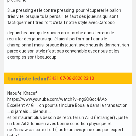
prochaine
3 Le pressing et le contre pressing pour récupérer le ballon
très vite lorsque tu la perds il te faut des joueurs qui sont
tactiquement très fort c'était notre style avec Cardoso
depuis beaucoup de saison on a tombé dans l'erreur de
recruter des joueurs qui étaient performant dans le
championnat mais lorsque ils jouent avec nous ils donnent rien
parce que son style n'est pas convenable avec nous et les
exemples sont beaucoup
tarajjiste fedam
#3431
07-06-2026 23:10
Naoufel Khacef
https://www.youtube.com/watch?v=ng6OGoc4AAo
Excellent Ar G .... on pourrait inclure Boualia dans la transaction
... si jamais ... biensur ...
et on n'aurait plus besoin de recruter un Ail G ( etranger) , juste
un bon Ail G tunisien avec bonne condition physique et
net'hanaw aal coté droit ( juste un avis je ne suis pas expert
hhhh ) ....