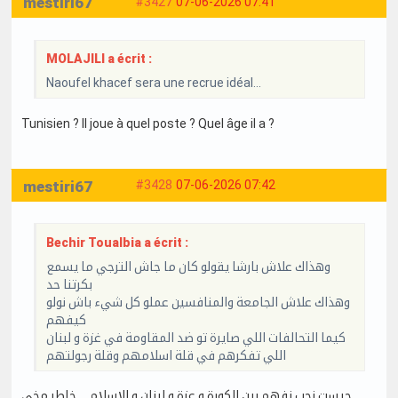
mestiri67
#3427
07-06-2026 07:41
MOLAJILI a écrit :
Naoufel khacef sera une recrue idéal...
Tunisien ? Il joue à quel poste ? Quel âge il a ?
mestiri67
#3428
07-06-2026 07:42
Bechir Toualbia a écrit :
وهذاك علاش بارشا يقولو كان ما جاش الترجي ما يسمع
بكرتنا حد
وهذاك علاش الجامعة والمنافسين عملو كل شيء باش نولو
كيفهم
كيما التحالفات اللي صايرة تو ضد المقاومة في غزة و لبنان
اللي تفكرهم في قلة اسلامهم وقلة رجولتهم
جيست نحب نفهم بين الكورة و عزة و لبنان و الاسلام … خاطر مخي