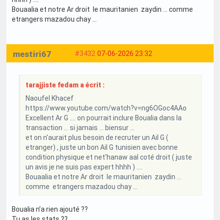
Bouaalia et notre Ar droit le mauritanien zaydin ... comme
etrangers mazadou chay ...
mestiri67
#3432
07-06-2026 23:32
tarajjiste fedam a écrit :
Naoufel Khacef
https://www.youtube.com/watch?v=ng6OGoc4AAo
Excellent Ar G .... on pourrait inclure Boualia dans la
transaction ... si jamais ... biensur ...
et on n'aurait plus besoin de recruter un Ail G (
etranger) , juste un bon Ail G tunisien avec bonne
condition physique et net'hanaw aal coté droit ( juste
un avis je ne suis pas expert hhhh ) ....
Bouaalia et notre Ar droit le mauritanien zaydin ...
comme etrangers mazadou chay ...
Boualia n’a rien ajouté ??
Tu as les stats ??