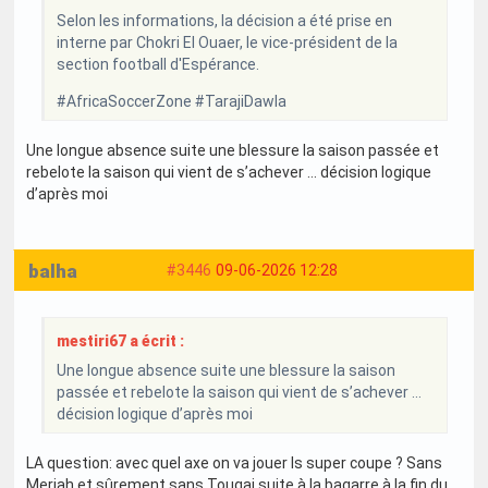
Selon les informations, la décision a été prise en
interne par Chokri El Ouaer, le vice-président de la
section football d'Espérance.
#AfricaSoccerZone #TarajiDawla
Une longue absence suite une blessure la saison passée et
rebelote la saison qui vient de s’achever … décision logique
d’après moi
balha
#3446
09-06-2026 12:28
mestiri67 a écrit :
Une longue absence suite une blessure la saison
passée et rebelote la saison qui vient de s’achever …
décision logique d’après moi
LA question: avec quel axe on va jouer ls super coupe ? Sans
Meriah et sûrement sans Tougai suite à la bagarre à la fin du