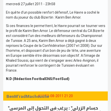
mercredi 27 juillet 2011 - 23h58
En quête d'un possible renfort défensif, Le Havre a coché le
nom du joueur du club Bizertin : Karim Ben Amor.
Si ces finances le permettent, le Havre pourrait se tourner vers
le profil de Karim Ben Amor. Le défenseur central du CA Bizerte
est considéré l'un des meilleurs défenseurs du Championnat
de Tunisie. A 25 ans, Karim Ben Amor a déjà gagné à deux
reprises la Coupe de la Confédération (2007 et 2008). Dur sur
l'homme, et disposant d'un bon de jeu de tête, une aventure
en Europe semble être désormais son objectif. A l'image de
Khaled Soussi, qui vient de s'engager avec Arles-Avignon, il
pourrait renforcer le contingent de Tunisien évoluant en
France.
N.D (Rédaction Football365/FootSud)
BenM'radMachouche
#10
11-08-2011 21:20
"حسام الزرلي" : يرغب في التحول إلى المرسى