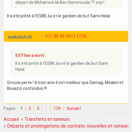
départ de Mohamed Ali Ben Hammouda ?? svp !
Il a été prêté à l'ESBK, lui et le gardien de but Sami Helal.
mehdatch
#25
05-09-2011 17:35
ESTfan a écrit :
Il a été prêté à l'ESBK, lui et le gardien de but Sami
Helal.
Grosse perte ! à mon avis il est meilleur que Darragi, Msakni et
Bouazzi confondus !!!
Pages :
1
2
3
…
139
Suivant
Accueil
»
Transferts et rumeurs
»
Départs et prolongations de contrats: nouvelles et rumeurs