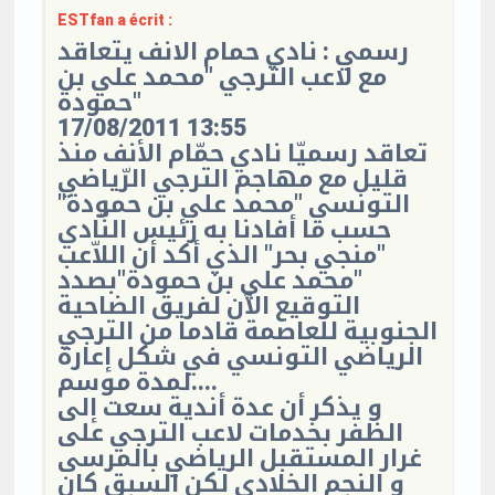
ESTfan a écrit :
رسمي : نادي حمام الانف يتعاقد
مع لاعب الترجي "محمد علي بن
حمودة"
17/08/2011 13:55
تعاقد رسميّا نادي حمّام الأنف منذ
قليل مع مهاجم الترجي الرّياضي
التونسي "محمد علي بن حمودة"
حسب ما أفادنا به رئيس النّادي
"منجي بحر" الذي أكد أن اللاّعب
"محمد علي بن حمودة"بصدد
التوقيع الآن لفريق الضاحية
الجنوبية للعاصمة قادما من الترجي
الرياضي التونسي في شكل إعارة
لمدة موسم....
و يذكر أن عدة أندية سعت إلى
الظفر بخدمات لاعب الترجي على
غرار المستقبل الرياضي بالمرسى
و النجم الخلادي لكن السبق كان