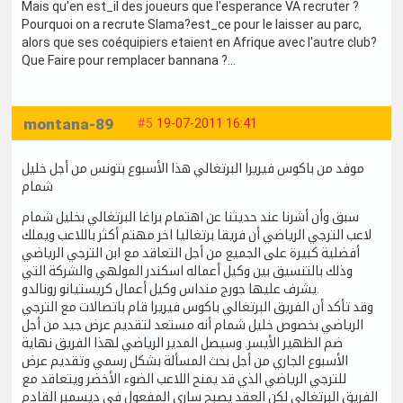
Mais qu'en est_il des joueurs que l'esperance VA recruter ?
Pourquoi on a recrute Slama?est_ce pour le laisser au parc,
alors que ses coéquipiers etaient en Afrique avec l'autre club?
Que Faire pour remplacer bannana ?…
montana-89
#5
19-07-2011 16:41
موفد من باكوس فيريرا البرتغالي هذا الأسبوع بتونس من أجل خليل
شمام
سبق وأن أشرنا عند حديثنا عن اهتمام براغا البرتغالي بخليل شمام
لاعب الترجي الرياضي أن فريقا برتغاليا اخر مهتم أكثر باللاعب ويملك
أفضلية كبيرة على الجميع من أجل التعاقد مع ابن الترجي الرياضي
وذلك بالتنسيق بين وكيل أعماله اسكندر المولهي والشركة التي
يشرف عليها جورج منداس وكيل أعمال كريستيانو رونالدو.
وقد تأكد أن الفريق البرتغالي باكوس فيريرا قام باتصالات مع الترجي
الرياضي بخصوص خليل شمام أنه مستعد لتقديم عرض جيد من أجل
ضم الظهير الأيسر. وسيصل المدير الرياضي لهذا الفريق نهاية
الأسبوع الجاري من أجل بحث المسألة بشكل رسمي وتقديم عرض
للترجي الرياضي الذي قد يمنح اللاعب الضوء الأخضر ويتعاقد مع
الفريق البرتغالي لكن العقد يصبح ساري المفعول في ديسمبر القادم