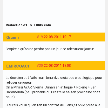
Rédaction d'E-S-Tunis.com
Gianni
#19
22-08-2011 10:17
j'espèrte qu'on ne perdra pas un jour ce talentueux joueur.
EMIRCOACH
#20
22-08-2011 13:08
La decision est faite maintenant,je crois que c'est logique pour
refuser ce joueur.
On a Mhirsi AYARI Slema Ounalli en attaque + Ndjeng + Ben
Hammouda (peu probable qu'il reste la saison prochaine chez
nous)
J'aurais voulu qu'on fait un contrat de 5 ans,et on le prete a la