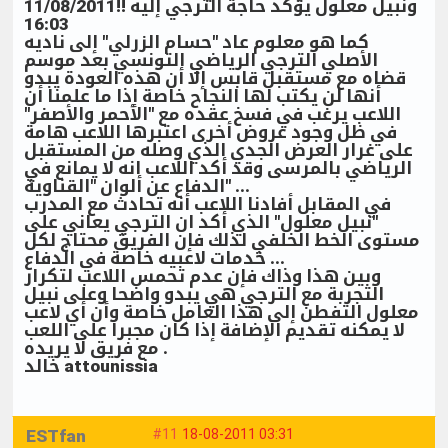
ونبيل معلول يؤكد حاجة الترجي إليه !!11/08/2011
16:03
كما هو معلوم عاد "حسام الزرلي" إلى ناديه
الأصلي الترجي الرياضي التونسي بعد موسم
قضاه مع مستقبل قابس إلا أن هذه العودة يبدو
أنها لن يكتب لها النجاح خاصة إذا ما علمنا أن
اللاعب يرغب في فسخ عقده مع "الأحمر والأصفر"
في ظل وجود عروض أخرى اعتبرها اللاعب هامة
على غرار العرض الجدي الذي وصله من المستقبل
الرياضي بالمرسى وقد أكد اللاعب انه لا يمانع في
الدفاع عن ألوان "القناوية" ...
في المقابل أفادنا اللاعب أنه تحادث مع المدرب
"نبيل معلول" الذي أكد ان الترجي يعاني على
مستوى الخط الخلفي لذلك فإن الفريق محتاج لكل
خدمات لاعبيه خاصة في الدفاع ...
وبين هذا وذاك فإن عدم تحمس اللاعب لتكرار
التجربة مع الترجي هي يبدو واضحا وعلى نبيل
معلول التفطن إلى هذا العامل خاصة وأن أي لاعب
لا يمكنه تقديم الإضافة إذا كان مجبرا على اللعب
مع فريق لا يريده .
خالد attounissia
ESTfan
#11
18-08-2011 03:31