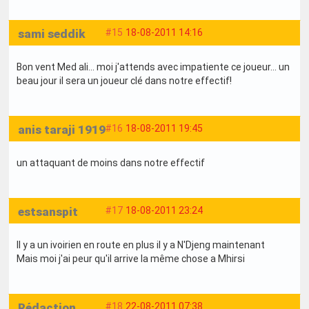
sami seddik
#15
18-08-2011 14:16
Bon vent Med ali... moi j'attends avec impatiente ce joueur... un
beau jour il sera un joueur clé dans notre effectif!
anis taraji 1919
#16
18-08-2011 19:45
un attaquant de moins dans notre effectif
estsanspit
#17
18-08-2011 23:24
Il y a un ivoirien en route en plus il y a N'Djeng maintenant
Mais moi j'ai peur qu'il arrive la même chose a Mhirsi
Rédaction
#18
22-08-2011 07:38