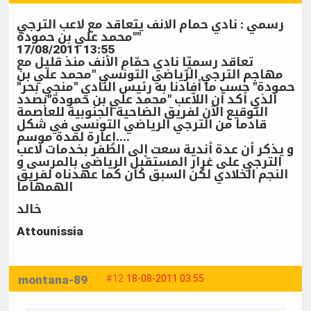
رسمي : نادي حمام الانف يتعاقد مع لاعب الترجي
"محمد علي بن حمودة"
17/08/2011 13:55
تعاقد رسميّا نادي حمّام الأنف منذ قليل مع
مهاجم الترجي الرّياضي التونسي "محمد علي بن
حمودة" حسب ما أفادنا به رئيس النّادي "منجي بحر"
الذي أكد أن اللاّعب "محمد علي بن حمودة"بصدد
التوقيع الآن لفريق الضاحية الجنوبية للعاصمة
قادما من الترجي الرياضي التونسي في شكل
إعارة لمدة موسم....
و يذكر أن عدة أندية سعت إلى الظفر بخدمات لاعب
الترجي على غرار المستقبل الرياضي بالمرسى و
النجم الخلادي لكن السبق كان كما عهدناه لفريق
الهمهاما
خالد
Attounissia
montana-89
#12
18-08-2011 03:55