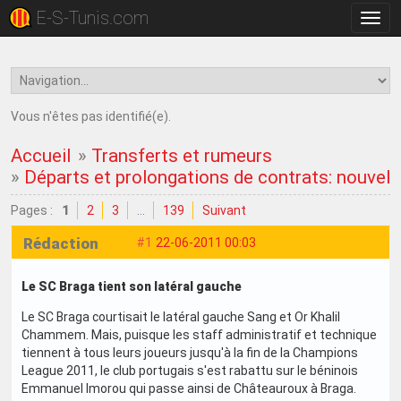
E-S-Tunis.com
Bascu
la
navig
Vous n'êtes pas identifié(e).
Accueil
»
Transferts et rumeurs
»
Départs et prolongations de contrats: nouvell
Pages :
1
2
3
…
139
Suivant
Rédaction
#1
22-06-2011 00:03
Le SC Braga tient son latéral gauche
Le SC Braga courtisait le latéral gauche Sang et Or Khalil
Chammem. Mais, puisque les staff administratif et technique
tiennent à tous leurs joueurs jusqu'à la fin de la Champions
League 2011, le club portugais s'est rabattu sur le béninois
Emmanuel Imorou qui passe ainsi de Châteauroux à Braga.