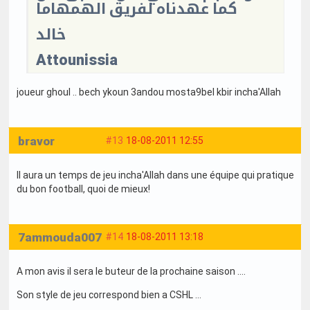
كما عهدناه لفريق الهمهاما
خالد
Attounissia
joueur ghoul .. bech ykoun 3andou mosta9bel kbir incha'Allah
bravor
#13
18-08-2011 12:55
Il aura un temps de jeu incha'Allah dans une équipe qui pratique
du bon football, quoi de mieux!
7ammouda007
#14
18-08-2011 13:18
A mon avis il sera le buteur de la prochaine saison ....
Son style de jeu correspond bien a CSHL ...