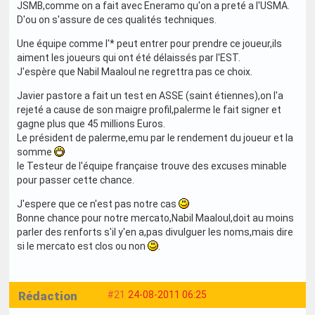
JSMB,comme on a fait avec Eneramo qu'on a preté a l'USMA.
D'ou on s'assure de ces qualités techniques.
Une équipe comme l'* peut entrer pour prendre ce joueur,ils
aiment les joueurs qui ont été délaissés par l'EST.
J'espère que Nabil Maaloul ne regrettra pas ce choix.
Javier pastore a fait un test en ASSE (saint étiennes),on l'a
rejeté a cause de son maigre profil,palerme le fait signer et
gagne plus que 45 millions Euros.
Le président de palerme,emu par le rendement du joueur et la
somme
le Testeur de l'équipe française trouve des excuses minable
pour passer cette chance.
J'espere que ce n'est pas notre cas
Bonne chance pour notre mercato,Nabil Maaloul,doit au moins
parler des renforts s'il y'en a,pas divulguer les noms,mais dire
si le mercato est clos ou non
.
Rédaction
#21
24-08-2011 06:25