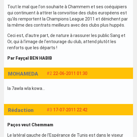
Tout le mal que l'on souhaite à Chammem et ses coéquipiers
qui continuent à attirer la convoitise des clubs européens est
qu'ils remportent la Champions League 2011 et dénichent par
la même des contrats meilleurs avec des clubs plus huppés.
Ceci est, d'autre part, de nature à rassurer les public Sang et
Or, qui à l'image de l'entourage du club, attend plutôt les
renforts que les départs !
Par Fayçal BEN HABIB
MOHAMEDA
#2
22-06-2011 01:30
la 7awla wla kowa...
Rédaction
#3
17-07-2011 22:42
Paços veut Chemmam
Le latéral gauche de l'Espérance de Tunis est dans le viseur