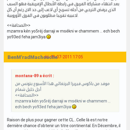
بعد انتهاء مشاركة الفريق في رابطة الأبطال الإفريقية فهو السبب
الذي يرفض الترجي من أجله تسريح أي لاعب إلى حد الان رغم أن كل
لاعبيه تقريبا مطلوبون في الفرق الأوروبية.
<<الصحافة>>
mzamra kén yo5réj darraji w msékni w chammem ... ech bech
yo93ed feha jam3iya
BenM'radMachouche
#6
19-07-2011 17:05
montana-89 a écrit :
موفد من باكوس فيريرا البرتغالي هذا الأسبوع بتونس من
أجل خليل شمام
<<الصحافة>>
mzamra kén yo5réj darraji w msékni w chammem ...
ech bech yo93ed feha jam3iya
Raison de plus pour gagner cette CL...Celle là est notre
dernière chance d'obtenir un titre continental. En Décembre, il