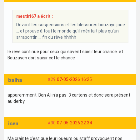
mestiri67 a écrit :
Devant les suspensions et les blessures bouzaye joue
… et prouve à tout le monde qu’il méritait plus qu’un
strapontin … fin du rêve hhhhh
le rêve continue pour ceux qui savent saisir leur chance. et
Bouzayen doit saisir cette chance
balha
#29
07-05-2026 16:25
apparemment, Ben Ali n'a pas 3 cartons et donc sera présent
au derby
isen
#30
07-05-2026 22:34
Ma crainte c’est que leur joueurs ou staff provoquent nos