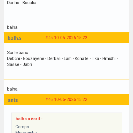
Danho - Boualia
balha
balha
#45
10-05-2026 15:22
Sur le banc
Debchi - Bouzayene - Derbali - Laifi - Konaté - Tka - Hmidhi -
Sasse - Jabri
balha
anis
#46
10-05-2026 15:22
balha a écrit :
Compo
Memmiche