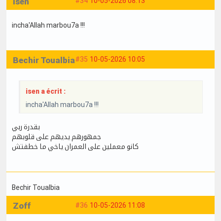
isen
#34
10-05-2026 08:13
incha'Allah marbou7a !!!
Bechir Toualbia
#35
10-05-2026 10:05
isen a écrit :
incha'Allah marbou7a !!!
بقدرة ربي
جمهورهم يديهم على قلوبهم
كانو معملين على العمران ياخي ما خطفتش
Bechir Toualbia
Zoff
#36
10-05-2026 11:08