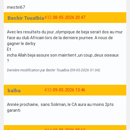
mestiri67
Bechir Toualbia
#32
08-05-2026 20:47
Avec les resultats du jour ,olympique de beja serait dos au mur
face au club Africain lors de la derniere journee. A nous de
gagner le derby
Et
incha Allah beja assure son maintient ,un coup ,deux oiseaux
?
Dernière modification par Bechir Toualbia (09-05-2026 01:04)
balha
#33
09-05-2026 13:46
Année prochaine, sans Soliman, le CA aura au moins 2pts
garanti