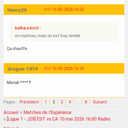
Henry29
#49
10-05-2026 16:23
balha a écrit :
on maitrise, mais on est trop timide
Ça chauffe
dragon-1919
#50
10-05-2026 16:33
Meriah **** !!
Pages :
Précédent
1
2
3
4
…
8
Suivant
Accueil
»
Matches de l'Espérance
»
[Ligue 1 - J29] EST vs CA 10 mai 2026 16:00 Radès