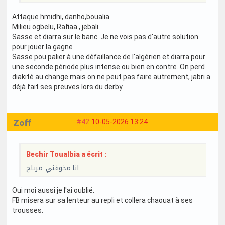
Attaque hmidhi, danho,boualia
Milieu ogbelu, Rafiaa , jebali
Sasse et diarra sur le banc. Je ne vois pas d'autre solution
pour jouer la gagne
Sasse pou palier à une défaillance de l'algérien et diarra pour
une seconde période plus intense ou bien en contre. On perd
diakité au change mais on ne peut pas faire autrement, jabri a
déjà fait ses preuves lors du derby
Zoff
#42
10-05-2026 13:24
Bechir Toualbia a écrit :
انا مخوفني مرياح
Oui moi aussi je l'ai oublié.
FB misera sur sa lenteur au repli et collera chaouat à ses
trousses.