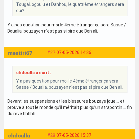
Tougai, ogbulu et Danhou, le quatrième étrangers sera
qui?
Y a pas question pour moi le 4éme étranger ça sera Sasse /
Boualia, bouzayen n'est pas si pire que Ben ali.
mestiri67
#27
07-05-2026 14:36
chdoulla a écrit :
Y a pas question pour moi le 4éme étranger ça sera
Sasse / Boualia, bouzayen n'est pas si pire que Ben ali.
Devant les suspensions et les blessures bouzaye joue … et
prouve à tout le monde qu’il méritait plus qu’un strapontin … fin
du rêve hhhhh
chdoulla
#28
07-05-2026 15:37