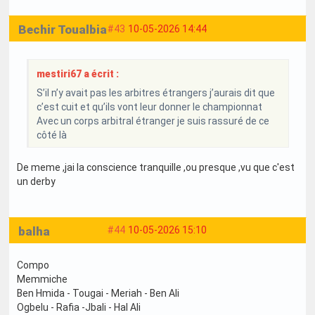
Bechir Toualbia
#43
10-05-2026 14:44
mestiri67 a écrit :
S’il n’y avait pas les arbitres étrangers j’aurais dit que
c’est cuit et qu’ils vont leur donner le championnat
Avec un corps arbitral étranger je suis rassuré de ce
côté là
De meme ,jai la conscience tranquille ,ou presque ,vu que c'est
un derby
balha
#44
10-05-2026 15:10
Compo
Memmiche
Ben Hmida - Tougai - Meriah - Ben Ali
Ogbelu - Rafia -Jbali - Hal Ali