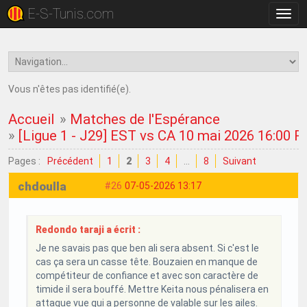
E-S-Tunis.com
Bascu
la
navig
Vous n'êtes pas identifié(e).
Accueil
»
Matches de l'Espérance
»
[Ligue 1 - J29] EST vs CA 10 mai 2026 16:00 
Pages :
Précédent
1
2
3
4
…
8
Suivant
chdoulla
#26
07-05-2026 13:17
Redondo taraji a écrit :
Je ne savais pas que ben ali sera absent. Si c'est le
cas ça sera un casse tête. Bouzaien en manque de
compétiteur de confiance et avec son caractère de
timide il sera bouffé. Mettre Keita nous pénalisera en
attaque vue qui a personne de valable sur les ailes.