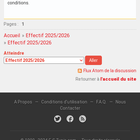
conditions.
Pages :
1
Accueil
»
Effectif 2025/2026
»
Effectif 2025/2026
Atteindre
Flux Atom de la discussion
l'accueil du site
Retourner à
A Propos
—
Conditions d'utilisation
—
F.A.Q.
—
Nous
Contacter