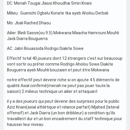
DC: Meriah Tougai Jlassi Khoudhai Smiri Knani
Milieu : Guenichi Ogbelu Konate tka ayeb Aholou Derbali
Mo: Jbali Rached Dhaou
Ailier: Bleili Sasse(ou 9.5) Mokwana Maacha Hamrouni Mouhli
Jack Diarra Bouguerra
AC: Jabri Bouassida Rodrigo Diakite Sowe
Effectif total 40 joueurs dont 12 étrangers c'est sur beaucoup
vont sortir ou prêter comme Rodrigo Aholou Sowe Diakite
Bouguerra ayeb Mouhli bouzaien et peut être Mokwana
notre effectif peut devenir riche si on ajoute 4 5 éléments de
qualité Axial confirmé(meriah ne peut pas jouer toute la
saison) 2 milieux technique un ailier et attaquant
il y a des joueurs qui peut devenir des surprises pour le public
Aziz Knani(axial athlétique et relance parfait) Mjahed (lateral
offensif) et Jack Diarra (un bon dribbleur) a condition qu'ils
travaillent dur et un bon encadrement du staff technique pour
hausser leur niveau