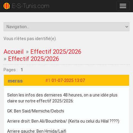
E-S-Tunis.com
Bascu
la
navig
Vous n'êtes pas identifié(e).
Accueil
»
Effectif 2025/2026
»
Effectif 2025/2026
Pages :
1
meras
#1
01-07-2025 13:07
Selon les infos des dernieres 48 heures, on a une idée plus
claire sur notre effectif 2025/2026:
GK: Ben Said/Memiche/Debchi
Arriere droit: Ben Ali/Bouchinba/ (Keita ou celui du Hilal ????)
Arriere gauche: Ben Hmida/Laifi