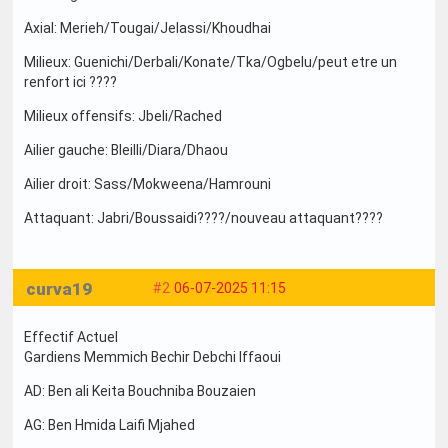
Axial: Merieh/Tougai/Jelassi/Khoudhai
Milieux: Guenichi/Derbali/Konate/Tka/Ogbelu/peut etre un
renfort ici ????
Milieux offensifs: Jbeli/Rached
Ailier gauche: Bleilli/Diara/Dhaou
Ailier droit: Sass/Mokweena/Hamrouni
Attaquant: Jabri/Boussaidi????/nouveau attaquant????
curva19
#2
06-07-2025 11:15
Effectif Actuel
Gardiens Memmich Bechir Debchi Iffaoui
AD: Ben ali Keita Bouchniba Bouzaien
AG: Ben Hmida Laifi Mjahed