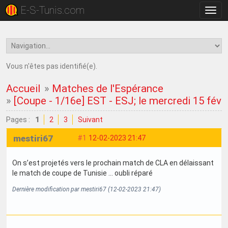
E-S-Tunis.com
Bascu
la
navig
Vous n'êtes pas identifié(e).
Accueil
»
Matches de l'Espérance
»
[Coupe - 1/16e] EST - ESJ; le mercredi 15 févr
Pages :
1
2
3
Suivant
mestiri67
#1
12-02-2023 21:47
On s’est projetés vers le prochain match de CLA en délaissant
le match de coupe de Tunisie … oubli réparé
Dernière modification par mestiri67 (12-02-2023 21:47)