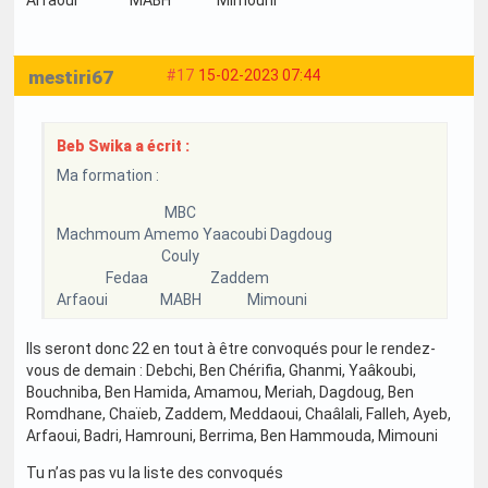
mestiri67
#17
15-02-2023 07:44
Beb Swika a écrit :
Ma formation :
MBC
Machmoum Amemo Yaacoubi Dagdoug
Couly
Fedaa Zaddem
Arfaoui MABH Mimouni
Ils seront donc 22 en tout à être convoqués pour le rendez-
vous de demain : Debchi, Ben Chérifia, Ghanmi, Yaâkoubi,
Bouchniba, Ben Hamida, Amamou, Meriah, Dagdoug, Ben
Romdhane, Chaïeb, Zaddem, Meddaoui, Chaâlali, Falleh, Ayeb,
Arfaoui, Badri, Hamrouni, Berrima, Ben Hammouda, Mimouni
Tu n’as pas vu la liste des convoqués