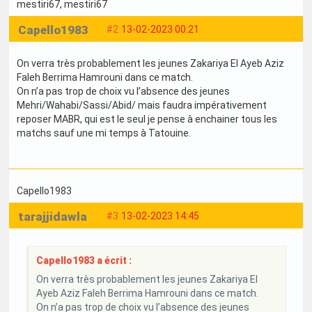
mestiri67
, mestiri67
Capello1983
#2
13-02-2023 00:21
On verra très probablement les jeunes Zakariya El Ayeb Aziz
Faleh Berrima Hamrouni dans ce match.
On n’a pas trop de choix vu l’absence des jeunes
Mehri/Wahabi/Sassi/Abid/ mais faudra impérativement
reposer MABR, qui est le seul je pense à enchainer tous les
matchs sauf une mi temps à Tatouine.
Capello1983
tarajjidawla
#3
13-02-2023 14:45
Capello1983 a écrit :
On verra très probablement les jeunes Zakariya El
Ayeb Aziz Faleh Berrima Hamrouni dans ce match.
On n’a pas trop de choix vu l’absence des jeunes