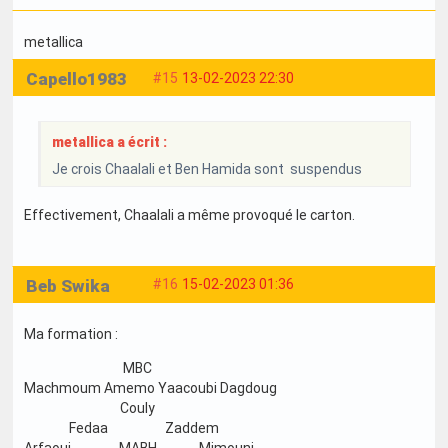
metallica
Capello1983
#15
13-02-2023 22:30
metallica a écrit :
Je crois Chaalali et Ben Hamida sont suspendus
Effectivement, Chaalali a même provoqué le carton.
Beb Swika
#16
15-02-2023 01:36
Ma formation :
MBC
Machmoum Amemo Yaacoubi Dagdoug
Couly
Fedaa Zaddem
Arfaoui MABH Mimouni