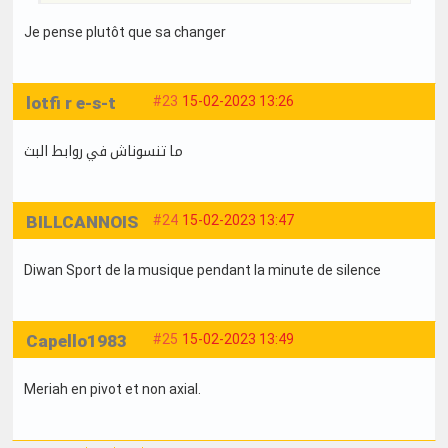
Je pense plutôt que sa changer
lotfi r e-s-t
#23
15-02-2023 13:26
ما تنسوناش في روابط البث
BILLCANNOIS
#24
15-02-2023 13:47
Diwan Sport de la musique pendant la minute de silence
Capello1983
#25
15-02-2023 13:49
Meriah en pivot et non axial.