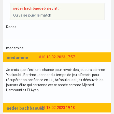
neder bachbaoueb a écrit :
Ou va se jouer le match
Rades
medamine
medamine
#10
13-02-2023 17:57
Je crois que c'est une chance pour revoir des joueurs comme
Yaakoubi , Berrima , donner du temps de jeu a Debchi pour
récupérer sa confiance en lui , Arfaoui aussi , et découvrir les
joueurs élite qui cartonne cette année comme Mjehed ,
Hamrouni et El Ayeb
neder bachbaoueb
#11
13-02-2023 19:18