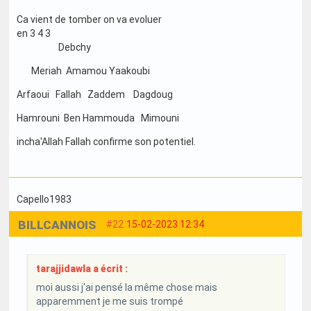
Ca vient de tomber on va evoluer
en 3 4 3
Debchy
Meriah Amamou Yaakoubi
Arfaoui Fallah Zaddem Dagdoug
Hamrouni Ben Hammouda Mimouni
incha'Allah Fallah confirme son potentiel.
Capello1983
BILLCANNOIS
#22
15-02-2023 12:34
tarajjidawla a écrit :
moi aussi j'ai pensé la même chose mais
apparemment je me suis trompé