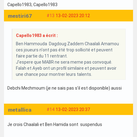
Capello1983
, Capello1983
mestiri67
#13
13-02-2023 20:12
Capello1983 a écrit :
Ben Hammouda Dagdoug Zaddem Chaalali Amamou
ces joueurs n'ont pas été trop sollicité et peuvent
faire partie du 11 rentrant.
J'espere que MABR ne sera meme pas convoqué.
Falah et Ayeb ont un profil similaire et peuvent avoir
une chance pour montrer leurs talents.
Debchi Mechmoum (je ne sais pas s’il est disponible) aussi
metallica
#14
13-02-2023 20:37
Je crois Chaalali et Ben Hamida sont suspendus