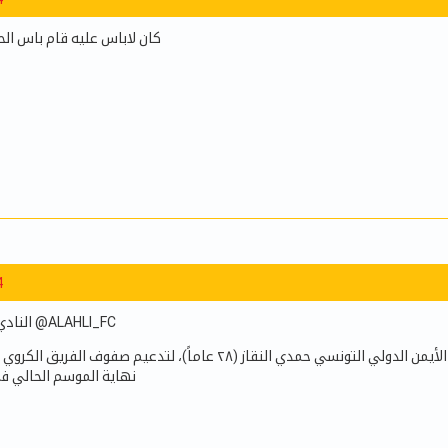
كان لاباس عليه قام باس الح
4
النادي الأهلي السعودي @ALAHLI_FC
أنهت إدارة النادي الأهلي إجراءات التعاقد مع الظهير الأيمن الدولي التونسي حمدي النقاز (٢٨ عاماً)
نهاية الموسم الحالي ف