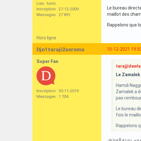
Lieu : tunis
Le bureau directe
Inscription : 27-12-2009
maillot des cham
Messages : 27 891
Rappelons que lor
Hors ligne
Djo1taraji2asroma
10-12-2021 19:5
Super Fan
tarajjidawla 
Le Zamalek r
Hamdi Naggue
Inscription : 30-11-2019
Zamalek a déc
Messages : 1 704
pas rembours
Le bureau di
fois le mail
Rappelons qu
 ربي يزيدو المرتزق