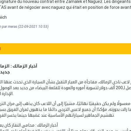
signature du nouveau contrat entre Zamalek et Naguez. Les dirigeants d
 TAS avant de négocier avec naguez qui était en position de force avant 
iich
on par meras (22-09-2021 10:53)
0
أخبار الزمالك : الز
جديد 
لاعب نادي الزمالك، مفاجأة من العيار الثقيل بشأن السيارة الذي تحدث عنها الن
وأكد أنه اضطر لبيعها من أجل دفع مبلغ مالي للترجي وصل لـ200 ألف دولار لتسوية أموره والعودة للقلعة البيضاء من ج
الإدارة الحالية على العودة.
سولًا ولم يكن حقيقيًا نهائيًا، مشيرًا إلى أن اللاعب كان يذهب إلى مران التر
ت بحوزته، مؤكدًا أن جميع لاعبي الترجي دائمًا ما يذهبون لمران الفريق بسيار
تهشيم الجماهير لسياراتهم الأساسية عند غضبها حينما يخسر الفريق مباراة أو بطولة.
أخبار الزمالك : محامي النقاز كان 