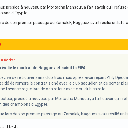
ur, présidé à nouveau par Mortadha Mansour, a fait savoir qu’il refuse de
pions d’Egypte.
s de son premier passage au Zamalek, Nagguez avait résilié unilatérale
0
a écrit :
ésilie le contrat de Nagguez et saisit la FIFA
z va se retrouver sans club trois mois après avoir rejoint Ahly Djeddah
idé de rompre le contrat signé avec le club saoudien et de porter plaint
é l’avance reçue lors de son retour avorté au club cairote.
recteur, présidé à nouveau par Mortadha Mansour, a fait savoir qu’il refu
lot des champions d’Egypte.
e lors de son premier passage au Zamalek, Nagguez avait résilié unilaté
جابها لروحو