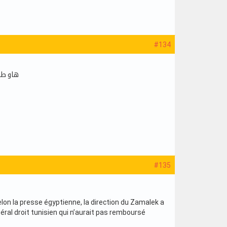
#134
هاو طل
#135
lon la presse égyptienne, la direction du Zamalek a
téral droit tunisien qui n’aurait pas remboursé