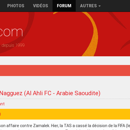
PHOTOS
VIDÉOS
FORUM
AUTRES
.com
— depuis 1999
agguez (Al Ahli FC - Arabie Saoudite)
ant
0
n affaire contre Zamalek. Hier, la TAS a cassé la décision de la FIFA (le