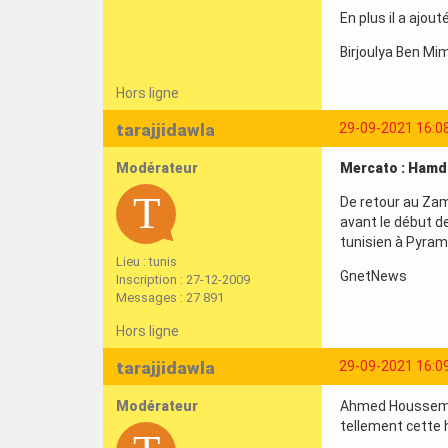
En plus il a ajou
Birjoulya Ben Mim
Hors ligne
tarajjidawla
29-09-2021 16:0
Modérateur
Mercato : Hamd
De retour au Zama
avant le début de
tunisien à Pyram
Lieu : tunis
GnetNews
Inscription : 27-12-2009
Messages : 27 891
Hors ligne
tarajjidawla
29-09-2021 16:0
Modérateur
Ahmed Houssem Mi
tellement cette h