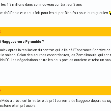
té les 1.3 millions dans son nouveau contrat sur 3 ans
e tla3 Dehia et a tout fait pour les duper. Bien fait pour leurs gueules
8
i Nagguez vers Pyramids ?
lek après la résiliation du contrat qui le liait à l’Espérance Sportive d
 la saison. Selon des sources concordantes, les Zamalkaouis, qui sont i
ids FC. Les négociations entre les deux parties auraient atteint un st
9
do a prévu cette histoire de prêt ou vente de Nagguez depuis sa si
istoire était prévisible.