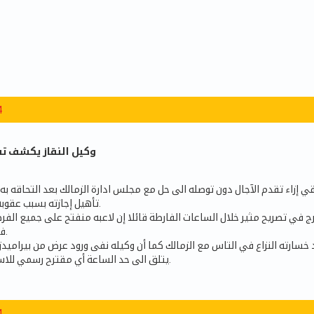
4
وكيل النقاز يكشف ت
 إزاء تقدم الآجال دون توصله الى حل مع مجلس ادارة الزمالك بعد التحاقه به
تأهيل إجازته بسبب عقوبة الفيفا ضد النادي.
رج في تصريح مثير خلال الساعات الفارطة قائلا إن لاعبه منفتح على جميع الفرض
فك الارتباط أو إعارته.
سارته النزاع في التاس مع الزمالك كما أن وكيله نفى ورود عرض من بيراميدز ك
يتلق الى حد الساعة أي مقترح رسمي للاستفادة من خدماته.
4