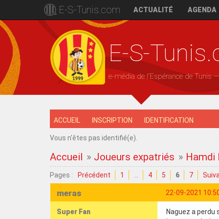
E-S-Tunis.com
ACTUALITÉ
AGENDA
E-S-Tunis
e-média de l'Espérance de Tunis 
ACCUEIL
INSCRIPTION
IDENTIFICATION
Vous n'êtes pas identifié(e).
Accueil
»
Joueurs expatriés
»
Hamdi N
Pages :
Précédent
1
…
4
5
6
7
Suiv
meras
22-09-2021 10:5
Super Fan
Naguez a perdu so