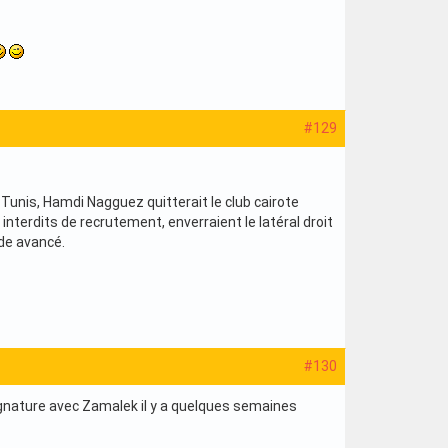
#129
e Tunis, Hamdi Nagguez quitterait le club cairote
nterdits de recrutement, enverraient le latéral droit
ade avancé.
#130
gnature avec Zamalek il y a quelques semaines