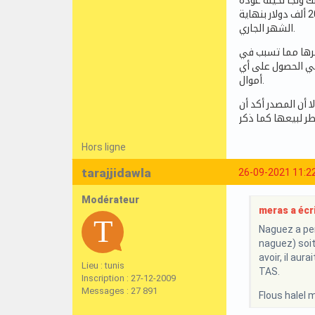
ك ولجأ لحيلة عودة
اللاعب من جديد للفريق وتسوية الأمور حتى لا تنقلب القضية عليه خاصة الفريق الأبيض كان يتعين عليه في بداية الأمر دفع مليون و200 ألف دولار بنهاية
الشهر الجاري.
سرها مما تسبب في
 في الحصول على أي
أموال.
 أن المصدر أكد أن
 لبيعها كما ذكر
Hors ligne
tarajjidawla
26-09-2021 11:2
Modérateur
meras a écri
Naguez a perd
naguez) soit
avoir, il aur
Lieu : tunis
TAS.
Inscription : 27-12-2009
Messages : 27 891
Flous halel 