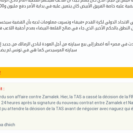
 أنيس بن ميم، الذي كان يعلم جيدًا أن اللاعب سيخسر القضية أمام نادي الزمال
 الاتحاد الدولي لكرة القدم «فيفا» وتسربت معلومات لديه بأن القضية سيخ
بل النطق بالحكم الأخير، الذي جاء في صالح القلعة البيضاء بعدم أحقية اللاعب
ث في مصر» أنه اضطر إلى بيع سيارته من أجل العودة لنادي الزمالك من جديد إلا
سيارته المرسيدس كما هي في تونس لم يضطر
2
t :
u son affaire contre Zamalek. Hier, la TAS a cassé la décision de la FIFA
 24 heures après la signature du nouveau contrat entre Zamalek et Na
ait pu attendre la décision de la TAS avant de négocier avec naguez qui é
ma dhiich