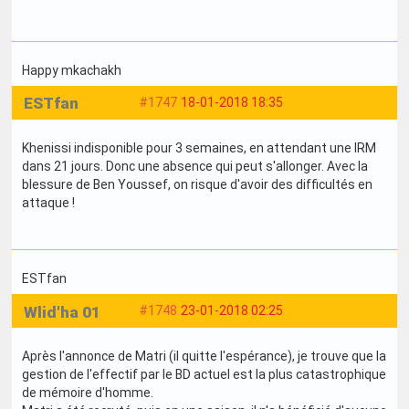
Happy mkachakh
ESTfan
#1747
18-01-2018 18:35
Khenissi indisponible pour 3 semaines, en attendant une IRM
dans 21 jours. Donc une absence qui peut s'allonger. Avec la
blessure de Ben Youssef, on risque d'avoir des difficultés en
attaque !
ESTfan
Wlid'ha 01
#1748
23-01-2018 02:25
Après l'annonce de Matri (il quitte l'espérance), je trouve que la
gestion de l'effectif par le BD actuel est la plus catastrophique
de mémoire d'homme.