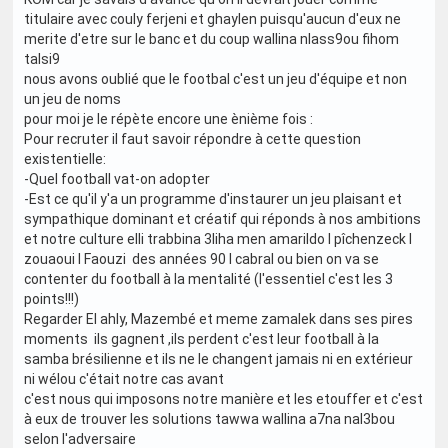
titulaire avec couly ferjeni et ghaylen puisqu'aucun d'eux ne
merite d'etre sur le banc et du coup wallina nlass9ou fihom
talsi9
nous avons oublié que le footbal c'est un jeu d'équipe et non
un jeu de noms
pour moi je le répète encore une ènième fois :
Pour recruter il faut savoir répondre à cette question
existentielle:
-Quel football vat-on adopter
-Est ce qu'il y'a un programme d'instaurer un jeu plaisant et
sympathique dominant et créatif qui réponds à nos ambitions
et notre culture elli trabbina 3liha men amarildo l pîchenzeck l
zouaoui l Faouzi des années 90 l cabral ou bien on va se
contenter du football à la mentalité (l'essentiel c'est les 3
points!!!)
Regarder El ahly, Mazembé et meme zamalek dans ses pires
moments ils gagnent ,ils perdent c'est leur football à la
samba brésilienne et ils ne le changent jamais ni en extérieur
ni wélou c'était notre cas avant
c'est nous qui imposons notre manière et les etouffer et c'est
à eux de trouver les solutions tawwa wallina a7na nal3bou
selon l'adversaire