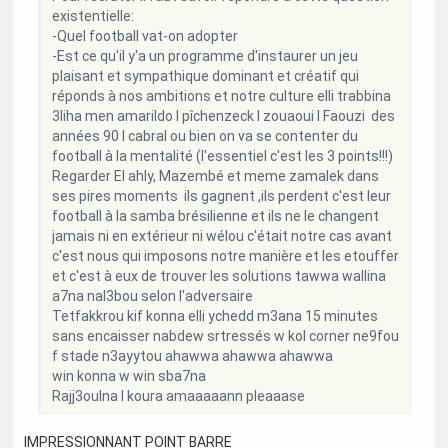
existentielle:
-Quel football vat-on adopter
-Est ce qu'il y'a un programme d'instaurer un jeu
plaisant et sympathique dominant et créatif qui
réponds à nos ambitions et notre culture elli trabbina
3liha men amarildo l pîchenzeck l zouaoui l Faouzi des
années 90 l cabral ou bien on va se contenter du
football à la mentalité (l'essentiel c'est les 3 points!!!)
Regarder El ahly, Mazembé et meme zamalek dans
ses pires moments ils gagnent ,ils perdent c'est leur
football à la samba brésilienne et ils ne le changent
jamais ni en extérieur ni wélou c'était notre cas avant
c'est nous qui imposons notre manière et les etouffer
et c'est à eux de trouver les solutions tawwa wallina
a7na nal3bou selon l'adversaire
Tetfakkrou kif konna elli ychedd m3ana 15 minutes
sans encaisser nabdew srtressés w kol corner ne9fou
f stade n3ayytou ahawwa ahawwa ahawwa
win konna w win sba7na
Rajj3oulna l koura amaaaaann pleaaase
IMPRESSIONNANT POINT BARRE