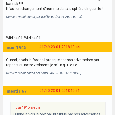
bannak !!!!!
Il faut un changement d'homme dans la sphère dirigeante !
Dernière modification par Wlid'ha 01 (23-01-2018 02:28)
Wlid'ha 01
, Wlid'ha 01
nour1945
#1749
23-01-2018 10:44
Quand je vois le football pratiqué par nos adversaires par
rapport au nôtre vraiment je m' i n q u i è t e.
Dernière modification par nour1945 (23-01-2018 10:45)
mestiri67
#1750
23-01-2018 10:51
nour1945 a écrit :
Quand je vois le football pratiqué par nos adversaires