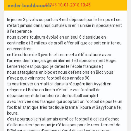
neder bachbaoueb
#1745
10-01-2018 10:45
le jeu en 3 pivots ou parfois 4 est dépassé par le temps et ce
n'était jamais dans nos cultures ni en Tunisie ni spécialement
à l'esperance
nous avons toujours évolué en un seul 6 classique en
centinelle et 3 milieux de profil offensif que ce soit en inter ou
en excentrés
cette culture de 3 pivots et meme 4 a été instauré avec
l'arrivée des français généralement et specialement Roger
Lemerre(c'est pouquoi je déteste l'école française )
nous attaquions en bloc et nous défensions en Bloc vous
n'avez que voir notre football des années 90
tu vas trouver un malitoli dans la récupération Ayyedi en
relayeur et Balha en finish c'était le vrai football de
dépassement de fonction et de football complet
avec l'arrivée des français qui adoptait un footbal de poste un
football statique très tactique krahna l koura w 3ayyfouna fel
koura
c'est pourquoi je n'ai jamais aimé ce football à ce jeu d'echec
d'ailleurs c'est pourquoi je n'étais pas pour le recrutement de
KOM car je savais d'avance qu'on il devrait jouer comme