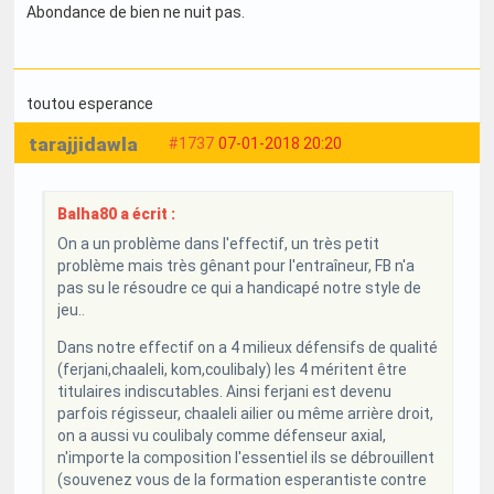
Abondance de bien ne nuit pas.
toutou esperance
tarajjidawla
#1737
07-01-2018 20:20
Balha80 a écrit :
On a un problème dans l'effectif, un très petit
problème mais très gênant pour l'entraîneur, FB n'a
pas su le résoudre ce qui a handicapé notre style de
jeu..
Dans notre effectif on a 4 milieux défensifs de qualité
(ferjani,chaaleli, kom,coulibaly) les 4 méritent être
titulaires indiscutables. Ainsi ferjani est devenu
parfois régisseur, chaaleli ailier ou même arrière droit,
on a aussi vu coulibaly comme défenseur axial,
n'importe la composition l'essentiel ils se débrouillent
(souvenez vous de la formation esperantiste contre