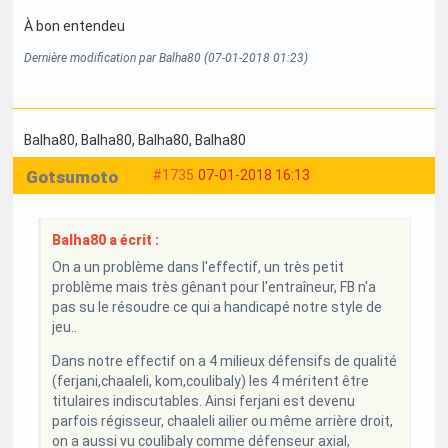
À bon entendeu
Dernière modification par Balha80 (07-01-2018 01:23)
Balha80
, Balha80
, Balha80
, Balha80
Gotsumoto
#1735
07-01-2018 16:13
Balha80 a écrit :
On a un problème dans l'effectif, un très petit
problème mais très gênant pour l'entraîneur, FB n'a
pas su le résoudre ce qui a handicapé notre style de
jeu..
Dans notre effectif on a 4 milieux défensifs de qualité
(ferjani,chaaleli, kom,coulibaly) les 4 méritent être
titulaires indiscutables. Ainsi ferjani est devenu
parfois régisseur, chaaleli ailier ou même arrière droit,
on a aussi vu coulibaly comme défenseur axial,