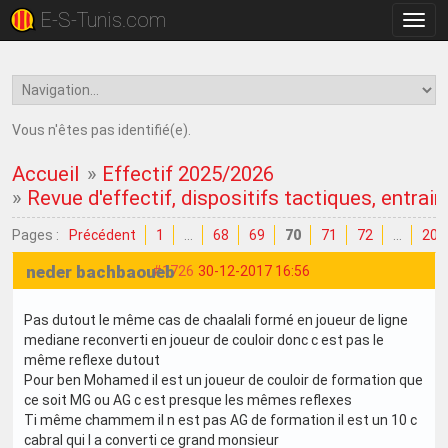
E-S-Tunis.com
Bascu
la
navig
Vous n'êtes pas identifié(e).
Accueil
»
Effectif 2025/2026
»
Revue d'effectif, dispositifs tactiques, entrain
Pages :
Précédent
1
…
68
69
70
71
72
…
202
neder bachbaoueb
#1726
30-12-2017 16:56
Pas dutout le même cas de chaalali formé en joueur de ligne
mediane reconverti en joueur de couloir donc c est pas le
même reflexe dutout
Pour ben Mohamed il est un joueur de couloir de formation que
ce soit MG ou AG c est presque les mêmes reflexes
Ti même chammem il n est pas AG de formation il est un 10 c
cabral qui l a converti ce grand monsieur