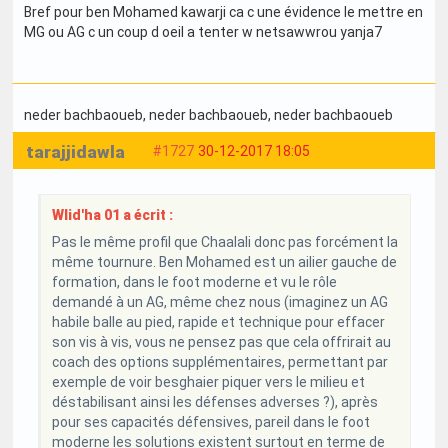
Bref pour ben Mohamed kawarji ca c une évidence le mettre en
MG ou AG c un coup d oeil a tenter w netsawwrou yanja7
neder bachbaoueb
, neder bachbaoueb
, neder bachbaoueb
tarajjidawla
#1727
30-12-2017 18:05
Wlid'ha 01 a écrit :
Pas le même profil que Chaalali donc pas forcément la
même tournure. Ben Mohamed est un ailier gauche de
formation, dans le foot moderne et vu le rôle
demandé à un AG, même chez nous (imaginez un AG
habile balle au pied, rapide et technique pour effacer
son vis à vis, vous ne pensez pas que cela offrirait au
coach des options supplémentaires, permettant par
exemple de voir besghaier piquer vers le milieu et
déstabilisant ainsi les défenses adverses ?), après
pour ses capacités défensives, pareil dans le foot
moderne les solutions existent surtout en terme de