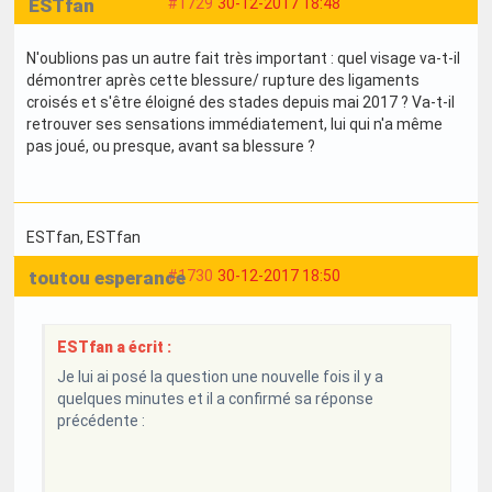
ESTfan
#1729
30-12-2017 18:48
N'oublions pas un autre fait très important : quel visage va-t-il
démontrer après cette blessure/ rupture des ligaments
croisés et s'être éloigné des stades depuis mai 2017 ? Va-t-il
retrouver ses sensations immédiatement, lui qui n'a même
pas joué, ou presque, avant sa blessure ?
ESTfan
, ESTfan
toutou esperance
#1730
30-12-2017 18:50
ESTfan a écrit :
Je lui ai posé la question une nouvelle fois il y a
quelques minutes et il a confirmé sa réponse
précédente :