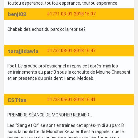
toutou esperance
, toutou esperance
, toutou esperance
benji02
#1731
03-01-2018 15:07
Chabeb des echos du parc cc la reprise?
tarajjidawla
#1732
03-01-2018 16:47
Foot: Le groupe professionnel a repris cet après-midi les
entrainements au parc B sous la conduite de Mouine Chaabani
et en présence du président Hamdi Meddeb.
ESTfan
#1733
05-01-2018 16:41
PREMIÈRE SÉANCE DE MONDHER KEBAIER...
Les "Sang et Or" se sont entraînés cet après-midi au parc B
sous la houlette de Mondher Kebaier. Il est à rappeler que le
nouveau coach de l'équipe pro tiendra une conférence de