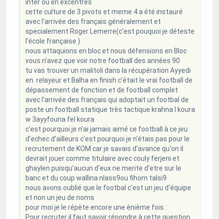
inter ou en excentrés
cette culture de 3 pivots et meme 4 a été instauré
avec l'arrivée des français généralement et
specialement Roger Lemerre(c'est pouquoi je déteste
l'école française )
nous attaquions en bloc et nous défensions en Bloc
vous n'avez que voir notre football des années 90
tu vas trouver un malitoli dans la récupération Ayyedi
en relayeur et Balha en finish c'était le vrai football de
dépassement de fonction et de football complet
avec l'arrivée des français qui adoptait un footbal de
poste un football statique très tactique krahna l koura
w 3ayyfouna fel koura
c'est pourquoi je n'ai jamais aimé ce football à ce jeu
d'echec d'ailleurs c'est pourquoi je n'étais pas pour le
recrutement de KOM car je savais d'avance qu'on il
devrait jouer comme titulaire avec couly ferjeni et
ghaylen puisqu'aucun d'eux ne merite d'etre sur le
banc et du coup wallina nlass9ou fihom talsi9
nous avons oublié que le footbal c'est un jeu d'équipe
et non un jeu de noms
pour moi je le répète encore une ènième fois :
Pour recruter il faut savoir répondre à cette question