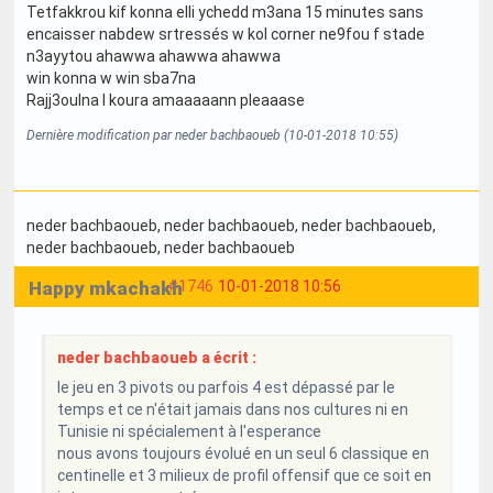
Tetfakkrou kif konna elli ychedd m3ana 15 minutes sans
encaisser nabdew srtressés w kol corner ne9fou f stade
n3ayytou ahawwa ahawwa ahawwa
win konna w win sba7na
Rajj3oulna l koura amaaaaann pleaaase
Dernière modification par neder bachbaoueb (10-01-2018 10:55)
neder bachbaoueb
, neder bachbaoueb
, neder bachbaoueb
,
neder bachbaoueb
, neder bachbaoueb
Happy mkachakh
#1746
10-01-2018 10:56
neder bachbaoueb a écrit :
le jeu en 3 pivots ou parfois 4 est dépassé par le
temps et ce n'était jamais dans nos cultures ni en
Tunisie ni spécialement à l'esperance
nous avons toujours évolué en un seul 6 classique en
centinelle et 3 milieux de profil offensif que ce soit en