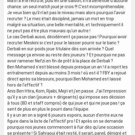
Matri a été recruté, puis en une saison, il n'a bénéficié d'aucune
chance. un seul match joué je crois !!! C'est incompréhensible.
Je veux bien qu'il n'ait pas le niveau mais alors pourquoi l'avoir
recruter ? Le mec était discipliné, jamais un mot en trop
malgré sa situation, une belle mentalité, et techniquement il
ne peut pas être plus mauvais qu'un autre !
Le cas Derbali aussi, décidément ça passe pas ! Pourquoi avoir
recruter Meskini si c'est pour le laisser pourrir sur le banc ?
Derbali en sur-poids joue titulaire dès son arrivée ? Quel
message ça envoie au reste des joueurs ? Et pourquoi ne pas
avoir ramener Nefzi en fin de prêt à la place de Derbali ?
Ben Mohamed s'est blessé depuis presque un an ! il a reprit les
entraînement depuis au moins 3 mois ! où est-il ? FBY a rejoué
direct après sa blessure, pourquoi Ben Mohamed est laissé
hors de l'effectif ?
Anis Ben Htira, Kom, Rjaibi, Mejri et j'en passe. J'ai l'impression
qu'il y a un clan (joueurs + dirigeants) qui impose ses décision
à tous (BD et staff compris) de qui joue et qui ne joue pas ! ça
sent de plus en plus le pourri dans l'équipe.
Il y a un an on a signé 6 joueurs espoirs, aucun d'entre eux ne
figure dans la liste de l'effectif pro ! Et après on se demande
pourquoi nos jeunes commencent à fuir dès qu'une occasion
se présente ! Si Sahraoui était resté, il serait, pareil, dénigré et