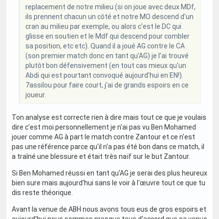
replacement de notre milieu (si on joue avec deux MDf,
ils prennent chacun un côté et notre MO descend d'un
cran au milieu par exemple, ou alors c'est le DC qui
glisse en soutien et le Mdf qui descend pour combler
sa position, etc etc). Quand il a joué AG contre le CA
(son premier match donc en tant qu'AG) je l'ai trouvé
plutôt bon défensivement (en tout cas mieux qu'un
Abdi qui est pourtant convoqué aujourd'hui en EN!).
7assilou pour faire court, j'ai de grands espoirs en ce
joueur.
Ton analyse est correcte rien à dire mais tout ce que je voulais
dire c'est moi personnellement je n'ai pas vu Ben Mohamed
jouer comme AG à part le match contre Zantour et ce n'est
pas une référence parce qu'il n'a pas été bon dans ce match, il
a traîné une blessure et était très naïf sur le but Zantour.
Si Ben Mohamed réussi en tant qu'AG je serai des plus heureux
bien sure mais aujourd'hui sans le voir à l'œuvre tout ce que tu
dis reste théorique.
Avant la venue de ABH nous avons tous eus de gros espoirs et
aujourd'hui nous sommes presque tous d'accord que sa venue