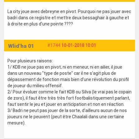
La city joue avec debreyne en pivot. Pourquoi ne pas jouer avec
badri dans ce registre et mettre deux bessaghair à gauche et
à droite en plus d’une pointe ????
Wlid'ha 01
#1744
10-01-2018 10:01
Pour plusieurs raisons:
1/ KDB ne joue pas en pivot, ni en meneur, ni en ailier, il joue
dans un nouveau "type de poste" car il ne s'agit plus de
dépassement de fonction mais bien d'une révolution du profil
de joueur du milieu offensif.
2/ Pour évoluer comme le fait KDB ou Silva (le vrai pas le copain
de zoro), il faut être très très fort footbalistiquement parlant,
faut sentir le jeu et jouer en anticipation et non en réaction.
3/ Badri ne peut pas jouer de la sorte, d'ailleurs aucun de nos
joueurs ne le peuvent (peut être Chaalali dans une certaine
mesure).