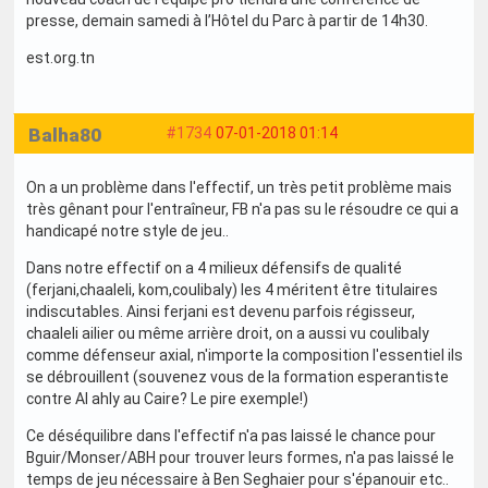
presse, demain samedi à l’Hôtel du Parc à partir de 14h30.
est.org.tn
Balha80
#1734
07-01-2018 01:14
On a un problème dans l'effectif, un très petit problème mais
très gênant pour l'entraîneur, FB n'a pas su le résoudre ce qui a
handicapé notre style de jeu..
Dans notre effectif on a 4 milieux défensifs de qualité
(ferjani,chaaleli, kom,coulibaly) les 4 méritent être titulaires
indiscutables. Ainsi ferjani est devenu parfois régisseur,
chaaleli ailier ou même arrière droit, on a aussi vu coulibaly
comme défenseur axial, n'importe la composition l'essentiel ils
se débrouillent (souvenez vous de la formation esperantiste
contre Al ahly au Caire? Le pire exemple!)
Ce déséquilibre dans l'effectif n'a pas laissé le chance pour
Bguir/Monser/ABH pour trouver leurs formes, n'a pas laissé le
temps de jeu nécessaire à Ben Seghaier pour s'épanouir etc..