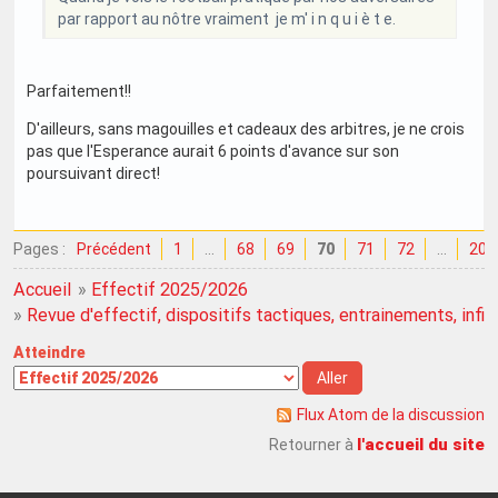
par rapport au nôtre vraiment je m' i n q u i è t e.
Parfaitement!!
D'ailleurs, sans magouilles et cadeaux des arbitres, je ne crois
pas que l'Esperance aurait 6 points d'avance sur son
poursuivant direct!
Pages :
Précédent
1
…
68
69
70
71
72
…
202
Accueil
»
Effectif 2025/2026
»
Revue d'effectif, dispositifs tactiques, entrainements, infirme
Atteindre
Flux Atom de la discussion
l'accueil du site
Retourner à