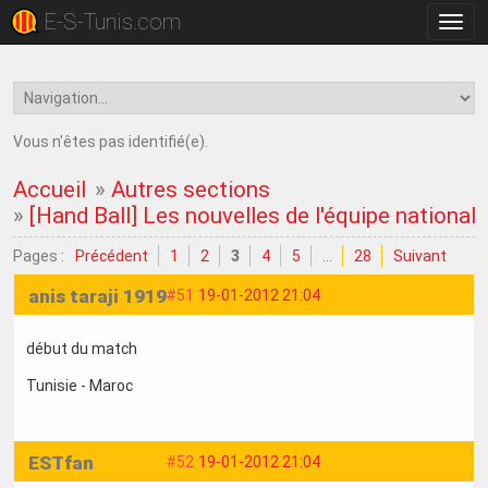
E-S-Tunis.com
Bascu
la
navig
Vous n'êtes pas identifié(e).
Accueil
»
Autres sections
»
[Hand Ball] Les nouvelles de l'équipe nationale
Pages :
Précédent
1
2
3
4
5
…
28
Suivant
anis taraji 1919
#51
19-01-2012 21:04
début du match
Tunisie - Maroc
ESTfan
#52
19-01-2012 21:04