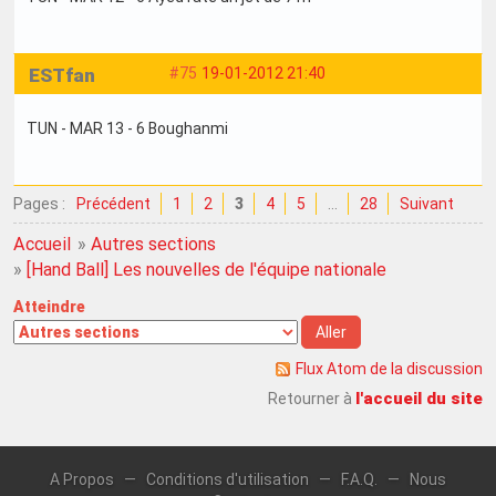
ESTfan
#75
19-01-2012 21:40
TUN - MAR 13 - 6 Boughanmi
Pages :
Précédent
1
2
3
4
5
…
28
Suivant
Accueil
»
Autres sections
»
[Hand Ball] Les nouvelles de l'équipe nationale
Atteindre
Flux Atom de la discussion
l'accueil du site
Retourner à
A Propos
—
Conditions d'utilisation
—
F.A.Q.
—
Nous