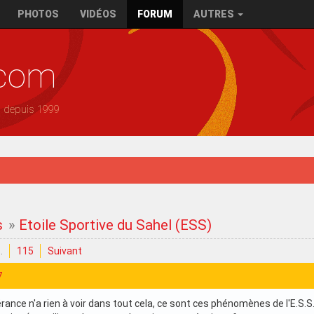
PHOTOS
VIDÉOS
FORUM
AUTRES
.com
— depuis 1999
s
»
Etoile Sportive du Sahel (ESS)
…
115
Suivant
7
érance n'a rien à voir dans tout cela, ce sont ces phénomènes de l'E.S.S.