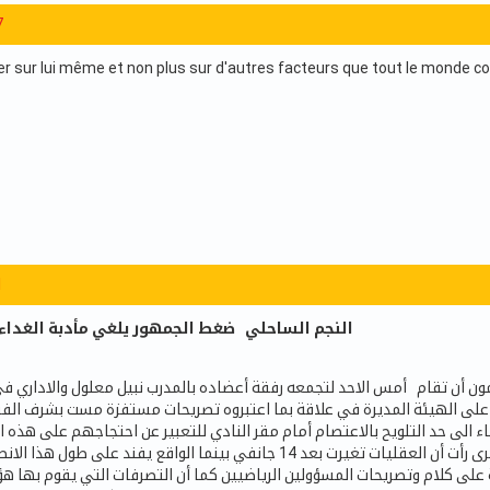
7
er sur lui même et non plus sur d'autres facteurs que tout le monde co
1
النجم الساحلي ضغط الجمهور يلغي مأدبة الغداء مع معلول وبنور
مون أن تقام أمس الاحد لتجمعه رفقة أعضاده بالمدرب نبيل معلول والاداري في
على الهيئة المديرة في علاقة بما اعتبروه تصريحات مستفزة مست بشرف الف
 الى حد التلويح بالاعتصام أمام مقر النادي للتعبير عن احتجاجهم على هذه ا
التي لا يقف وراءها حامد كمون في الواقع بل أطراف أخرى رأت أن العقليات تغيرت بعد 14 جانفي بينما الوا
على كلام وتصريحات المسؤولين الرياضيين كما أن التصرفات التي يقوم بها هؤ