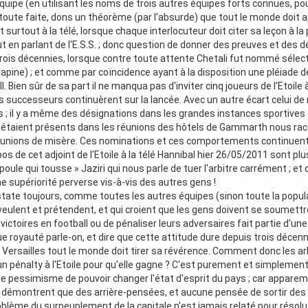
quipe (en utilisant les noms de trois autres équipes forts connues, po
 toute faite, dons un théorème (par l'absurde) que tout le monde doit
 surtout à la télé, lorsque chaque interlocuteur doit citer sa leçon à 
 en parlant de l'E.S.S. ; donc question de donner des preuves et des 
ois décennies, lorsque contre toute attente Chetali fut nommé sélect
rapine) ; et comme par coïncidence ayant à la disposition une pléiade d
l. Bien sûr de sa part il ne manqua pas d'inviter cinq joueurs de l'Etoile
s successeurs continuèrent sur la lancée. Avec un autre écart celui d
s ; il y a même des désignations dans les grandes instances sportives 
ui étaient présents dans les réunions des hôtels de Gammarth nous 
éunions de misère. Ces nominations et ces comportements continuent
pos de cet adjoint de l'Etoile à la télé Hannibal hier 26/05/2011 sont plu
 poule qui tousse » Jaziri qui nous parle de tuer l'arbitre carrément ; e
supériorité perverse vis-à-vis des autres gens !
tate toujours, comme toutes les autres équipes (sinon toute la popul
l veulent et prétendent, et qui croient que les gens doivent se soumet
 victoires en football ou de pénaliser leurs adversaires fait partie d'une 
ue royauté parle-on, et dire que cette attitude dure depuis trois déce
Versailles tout le monde doit tirer sa révérence. Comment donc les arbi
n pénalty à l'Etoile pour qu'elle gagne ? C'est purement et simplement 
r de pessimisme de pouvoir changer l'état d'esprit du pays ; car appar
ne démontrent que des arrière-pensées, et aucune pensée de sortir des 
oblème du surpeuplement de la capitale n'est jamais relaté pour résolut