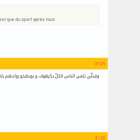
'est que du sport aprés tous
#129
وقتلّي تلقى الناس الكلّ يكرهوك، و يويسّخو رواحهم باش
#130