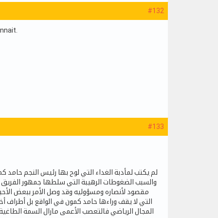
#132
nnait.
#133
لم يكتب لمأدبة الغداء التي لوح بها رئيس النجم حامد ك
والسبب الضغوطات الرهيبة التي سلطها جمهور الفريق 
مقصود لأنصاره ومسؤوليه وقد وصل الأمر ببعض الأحباء
المجال الرياضي فالتعصب الأعمى مازال السمة الطاغية 