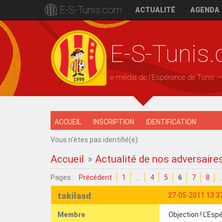
E-S-Tunis.com
ACTUALITÉ
AGENDA
E-S-Tunis
e-média de l'Espérance de Tunis 
ACCUEIL
INSCRIPTION
IDENTIFICATION
Vous n'êtes pas identifié(e).
Accueil
»
Actualité de nos adversaire
Pages :
Précédent
1
…
4
5
6
7
8
takilasd
27-05-2011 13:3
Membre
Objection ! L'Esp