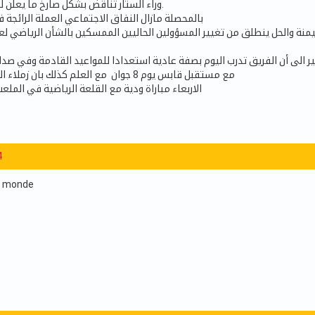
وراء الستار تناقض بشكل صارخ ما يعلن للرأي العام الرياضي.
بالمحصلة مازال النفاق الاجتماعي العملة الرائجة
نة والحل ينطلق من تغيير المسؤولين الحاليين الممسكين بالشأن الرياضي لعل
ر الى أن الفريق تدرب اليوم بصفة عادية استعدادا للمواعيد القادمة وفي صدا
مع مستقبل قابس يوم 8 جوان مع العلم كذلك بان زملاء البلولي سيجرون يوم
الاربعاء مباراة ودية مع القلعة الرياضية في المل
4
du monde