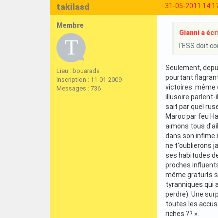
takilasd
31-05-2011 14:1
Membre
Gianni a écri
l'ESS doit c
Seulement, depui
Lieu : bouarada
pourtant flagran
Inscription : 11-01-2009
victoires même c
Messages : 736
illusoire parlent-
sait par quel rus
Maroc par feu Ha
aimons tous d'ail
dans son infime 
ne t'oublierons j
ses habitudes de
proches influent
même gratuits so
tyranniques qui a
perdre). Une surp
toutes les accus
riches ?? ».