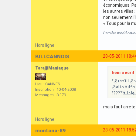
économiques. Par 
les autres villes
non seulement l
« Tous pour la ma
Dernière modificatio
Hors ligne
BILLCANNOIS
28-05-2011 18:4
TarajjiManiaque
heni a écrit 
تحق التحقيق؟
Lieu : CANNES
حكاية منافق
Inscription : 10-04-2008
واحلية؟؟؟؟؟؟
Messages : 8 379
mais faut arrete
Hors ligne
montana-89
28-05-2011 18:5