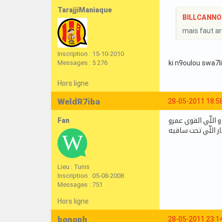
TarajjiManiaque
BILLCANNOIS
mais faut ar
Inscription : 15-10-2010
Messages : 5 276
ki n9oulou swa7li
Hors ligne
WeldR7iba
28-05-2011 18:5
Fan
 اللّي القوي عمرو
Lieu : Tunis
Inscription : 05-08-2008
Messages : 751
Hors ligne
bonoph
28-05-2011 23:1