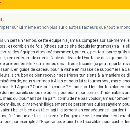
7
t :
ompter sur lui même et non plus sur d'autres facteurs que tout le mond
s un certain temps, cette équipe n'a jamais comptée sur soi-même, e
tes ; et combien de fois (citées sur ce site depuis longtemps) n'a –t-e
ontre des équipes dites méchamment, par eux, petites ; parce qu'ils s'
ils ?, (en réitérant de citer la fable de Jean de l Fontaine de la grenouill
e le prétendent-ils ? ou mêmes des titres africains (si peu importants s
ssan II, en guise de cadeau pour la visite en masse de supporters à Ca
leurs, a cru bon de bien recevoir ses frères tunisiens à la manière de d
miséricorde, nous sommes à Allah et nous lui retournerons ; merci enco
amais. E t Arjoun ? Qui était la cause ? Et pourtant les doutes planent 
 donner pareils coups de puce ; possédant par contre d'indéniables pri
s, mais qui pourtant de sa part, connu de ne pas vouloir jamais tomber
ient-ils, ou d'intervenir illégalement de personnes qui essayaient po
vaient bel et bien existé et agi illicitement en conséquence ; gardent-il
rise à l'époque de taille, si bien sûr l'origine de cette combine est exa
ations par exemple à l'Espérance, étaient de faux alibis pour cacher l