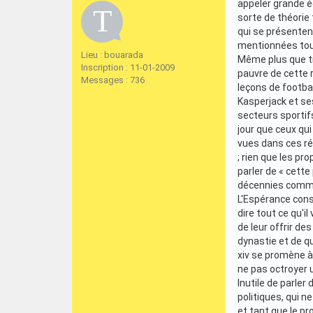
appeler grande é
sorte de théorie
qui se présentent
mentionnées tout
Lieu : bouarada
Même plus que tr
Inscription : 11-01-2009
pauvre de cette 
Messages : 736
leçons de footbal
Kasperjack et se
secteurs sportif
jour que ceux q
vues dans ces r
; rien que les pro
parler de « cette
décennies comme 
L'Espérance cons
dire tout ce qu'i
de leur offrir des
dynastie et de q
xiv se promène à 
ne pas octroyer u
Inutile de parle
politiques, qui 
et tant que le pr