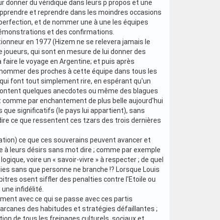
ur donner du véridique dans leurs p propos et une
 apprendre et reprendre dans les moindres occasions
la perfection, et de nommer une à une les équipes
démonstrations et des confirmations.
ionneur en 1977 (Hizem ne se relevera jamais le
e joueurs, qui sont en mesure de lui donner des
 à faire le voyage en Argentine; et puis après
e nommer des proches à cette équipe dans tous les
qui font tout simplement rire, en espérant qu'un
racontent quelques anecdotes ou même des blagues
 comme par enchantement de plus belle aujourd'hui
s que significatifs (le pays lui appartient), sans
t dire ce que ressentent ces tzars des trois dernières
ation) ce que ces souverains peuvent avancer et
tre à leurs désirs sans mot dire ; comme par exemple
logique, voire un « savoir-vivre » à respecter ; de quel
nnies sans que personne ne branche !? Lorsque Louis
tres osent siffler des penalties contre l'Etoile ou
une infidélité.
emment avec ce qui se passe avec ces partis
arcanes des habitudes et stratégies défaillantes ;
ion de tous les freinages culturels, sociaux et