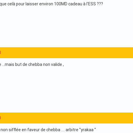
e que celà pour laisser environ 100MD cadeau à l'ESS ???
8
e ...mais but de chebba non valide ,
0
on sifflée en faveur de chebba .... arbitre ''yrakaa ''