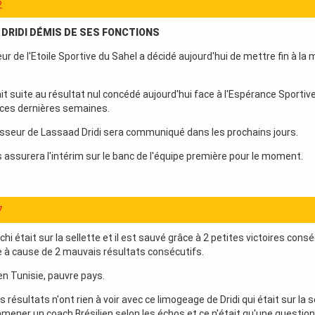
2
 DRIDI DÉMIS DE SES FONCTIONS
ur de l'Etoile Sportive du Sahel a décidé aujourd'hui de mettre fin à la 
it suite au résultat nul concédé aujourd'hui face à l'Espérance Sportiv
 ces dernières semaines.
seur de Lassaad Dridi sera communiqué dans les prochains jours.
assurera l'intérim sur le banc de l'équipe première pour le moment.
7
i était sur la sellette et il est sauvé grâce à 2 petites victoires cons
e à cause de 2 mauvais résultats consécutifs.
 en Tunisie, pauvre pays.
ésultats n'ont rien à voir avec ce limogeage de Dridi qui était sur la 
ramener un coach Brésilien selon les échos et ce n'était qu'une questio