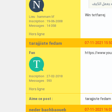
ء يعمل الكيف
Win tetfarrej
Lieu : hammam lif
Inscription : 19-06-2008
Messages : 14 058
Hors ligne
tarajjiste fedam
07-11-2021 15:5
Fan
https://www.y
Inscription : 27-02-2018
Messages : 593
Hors ligne
Aime ce post :
tarajjiste fedam
neder bachbaoueb
07-11-2021 16:0