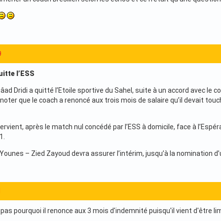
9
uitte l’ESS
âad Dridi a quitté l’Etoile sportive du Sahel, suite à un accord avec le 
à noter que le coach a renoncé aux trois mois de salaire qu’il devait touc
ervient, après le match nul concédé par l’ESS à domicile, face à l’Espé
1.
Younes – Zied Zayoud devra assurer l’intérim, jusqu’à la nomination d
1
as pourquoi il renonce aux 3 mois d'indemnité puisqu'il vient d'être l