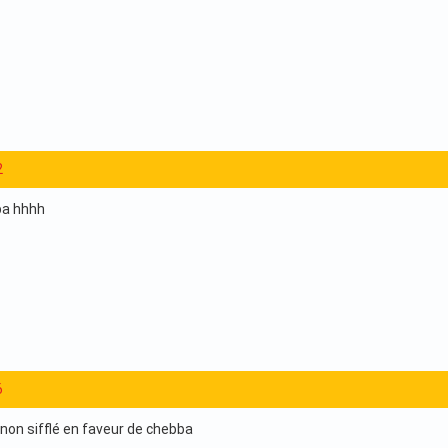
2
bba hhhh
6
 non sifflé en faveur de chebba