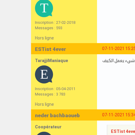
Inscription : 27-02-2018
Messages : 593
Hors ligne
ESTist 4ever
07-11-2021 15:2
TarajjiManiaque
م شيء يعمل الكيف
Inscription : 05-04-2011
Messages : 3 783
Hors ligne
neder bachbaoueb
07-11-2021 15:3
Coopérateur
ESTist 4ever