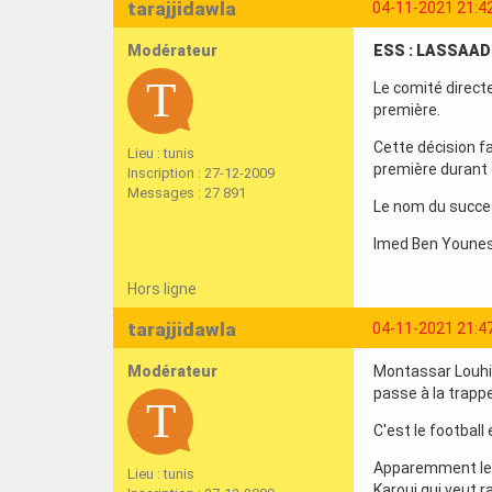
tarajjidawla
04-11-2021 21:4
Modérateur
ESS : LASSAAD
Le comité directe
première.
Cette décision fa
Lieu : tunis
première durant
Inscription : 27-12-2009
Messages : 27 891
Le nom du succes
Imed Ben Younes 
Hors ligne
tarajjidawla
04-11-2021 21:4
Modérateur
Montassar Louhich
passe à la trapp
C'est le football
Apparemment les r
Lieu : tunis
Karoui qui veut 