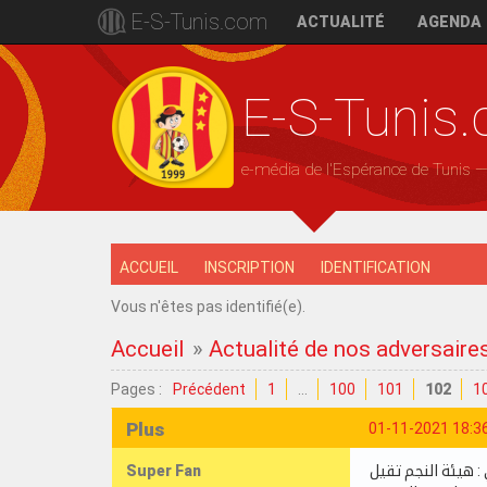
E-S-Tunis.com
ACTUALITÉ
AGENDA
E-S-Tunis
e-média de l'Espérance de Tunis 
ACCUEIL
INSCRIPTION
IDENTIFICATION
Vous n'êtes pas identifié(e).
Accueil
»
Actualité de nos adversaire
Pages :
Précédent
1
…
100
101
102
1
Plus
01-11-2021 18:3
Super Fan
: هيئة النجم تقيل