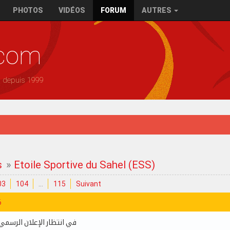
PHOTOS
VIDÉOS
FORUM
AUTRES
.com
— depuis 1999
s
»
Etoile Sportive du Sahel (ESS)
03
104
…
115
Suivant
6
في انتظار الإعلان الرسمي 