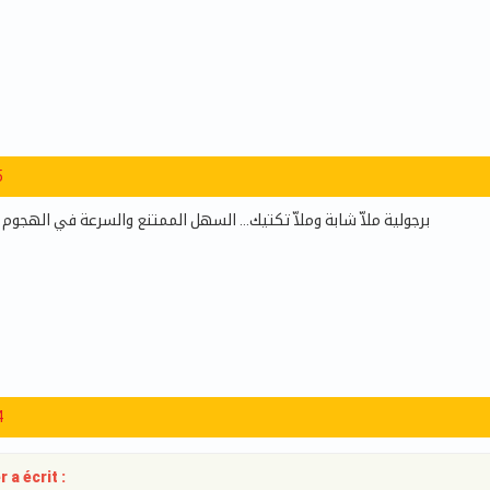
5
برجولية ملاّ شابة وملاّ تكتيك… السهل الممتنع والسرعة في الهجو
4
 a écrit :