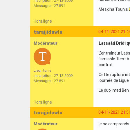
Inscription : 27-12-2009
Messages : 27 891
Meskina Tounis
Hors ligne
tarajjidawla
04-11-2021 21:4
Modérateur
Lassaâd Dridi q
L’entraîneur Lass
l’amiable. Il est 
contrat.
Lieu : tunis
Cette rupture int
Inscription : 27-12-2009
journée de Ligue 
Messages : 27 891
Le duo Imed Ben 
Hors ligne
tarajjidawla
04-11-2021 21:5
Modérateur
je ne comprends p