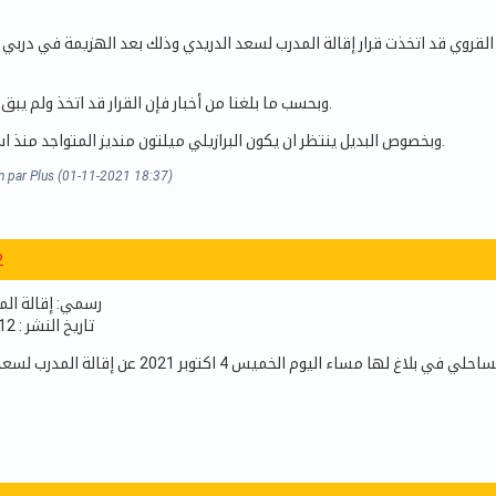
 القروي قد اتخذت قرار إقالة المدرب لسعد الدريدي وذلك بعد الهزيمة في دربي 
وبحسب ما بلغنا من أخبار فإن القرار قد اتخذ ولم يبق الا الإعلان الرسمي.
وبخصوص البديل ينتظر ان يكون البرازيلي ميلتون منديز المتواجد منذ اسبوعين في سوسة.
n par Plus (01-11-2021 18:37)
2
رسمي: إقالة الم
تاريخ النشر : 21:12 - 2021/11/04