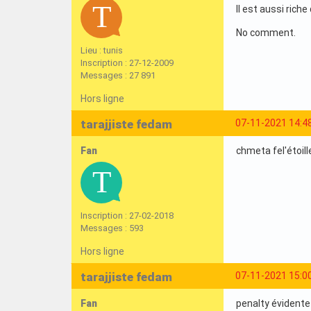
Il est aussi rich
No comment.
Lieu : tunis
Inscription : 27-12-2009
Messages : 27 891
Hors ligne
tarajjiste fedam
07-11-2021 14:4
Fan
chmeta fel'étoill
Inscription : 27-02-2018
Messages : 593
Hors ligne
tarajjiste fedam
07-11-2021 15:0
Fan
penalty évidente n