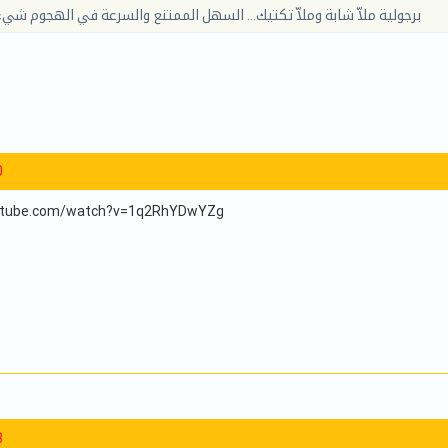
برجولية ملاّ شابة وملاّ تكتيك… السهل الممتنع والسرعة في الهجوم شي
0
outube.com/watch?v=1q2RhYDwYZg
3