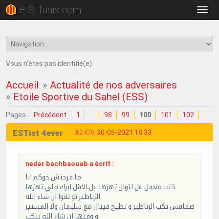
E-S-Tunis.com
Bascu
la
navig
Vous n'êtes pas identifié(e).
Accueil
»
Actualité de nos adversaires
»
Etoile Sportive du Sahel (ESS)
Pages :
Précédent
1
…
98
99
100
101
102
…
ESTist 4ever
#2476
30-05-2021 18:33
neder bachbaoueb a écrit :
ما فرحتش خوكم انا
كنت معمل عل لتوال تهزها عل الاقل ابرك ملي تهزها
الزناطير تو نقوا ان شاء الله
صفاقس تكب الزناطير و تطيح فينال مع سليمان ولا المستير
و وقتها ان شاء الله تتكب