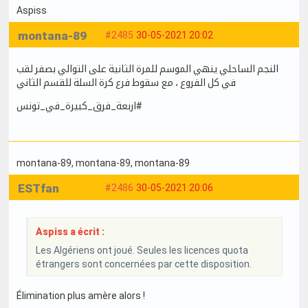
Aspiss
montana-89
#2485
30-05-2021 20:02
النجم الساحلي ينهي الموسم للمرة الثانية على التوالي بصفر لقب
في كل الفروع ، مع سقوط فرع كرة السلة للقسم الثاني
اربعة_فرق_كبيرة_في_تونس#
montana-89
, montana-89
, montana-89
ESTfan
#2486
30-05-2021 20:06
Aspiss a écrit :
Les Algériens ont joué. Seules les licences quota
étrangers sont concernées par cette disposition.
Élimination plus amère alors !