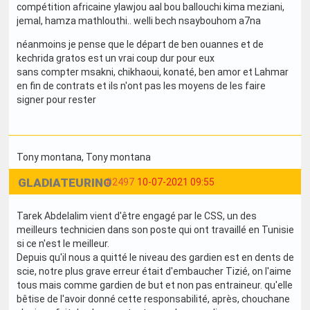
compétition africaine ylawjou aal bou ballouchi kima meziani,
jemal, hamza mathlouthi.. welli bech nsaybouhom a7na
néanmoins je pense que le départ de ben ouannes et de
kechrida gratos est un vrai coup dur pour eux
sans compter msakni, chikhaoui, konaté, ben amor et Lahmar
en fin de contrats et ils n'ont pas les moyens de les faire
signer pour rester
Tony montana
, Tony montana
GLADIATEURINO
#2497
10-07-2021 09:55
Tarek Abdelalim vient d'être engagé par le CSS, un des
meilleurs technicien dans son poste qui ont travaillé en Tunisie
si ce n'est le meilleur.
Depuis qu'il nous a quitté le niveau des gardien est en dents de
scie, notre plus grave erreur était d'embaucher Tizié, on l'aime
tous mais comme gardien de but et non pas entraineur. qu'elle
bêtise de l'avoir donné cette responsabilité, après, chouchane