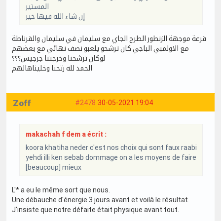
المستير
إن شاء الله فيها خير
قرعة موجهة الزنطور الطرح الجاي مع سليمان في سليمان والقرناطة
مع الاولمبي الباجي كان ترشحو يلعبو نصف نهائي مع بعضهم
لوكان ترشحنا وخرجتنا جرجيس؟؟؟
الحمد لله رتحنا وخليناهالهم
Zoff
#2478
30-05-2021 19:04
makachah f dem a écrit :
koora khatiha neder c'est nos choix qui sont faux raabi
yehdi illi ken sebab dommage on a les moyens de faire
[beaucoup] mieux
L'* a eu le même sort que nous.
Une débauche d'énergie 3 jours avant et voilà le résultat.
J'insiste que notre défaite était physique avant tout.