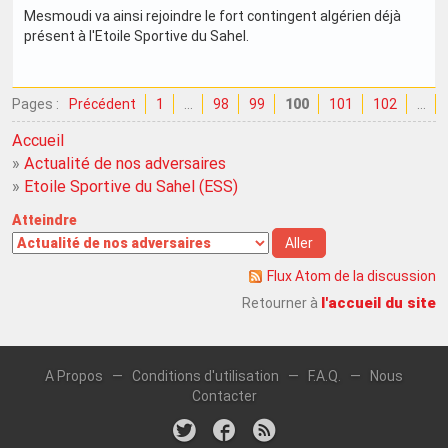
Mesmoudi va ainsi rejoindre le fort contingent algérien déjà
présent à l'Etoile Sportive du Sahel.
Pages :
Précédent
1
…
98
99
100
101
102
…
Accueil
»
Actualité de nos adversaires
»
Etoile Sportive du Sahel (ESS)
Atteindre
Flux Atom de la discussion
l'accueil du site
Retourner à
A Propos
—
Conditions d'utilisation
—
F.A.Q.
—
Nous
Contacter