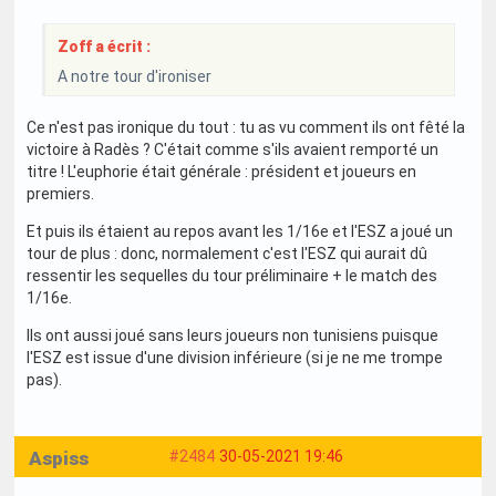
Zoff a écrit :
A notre tour d'ironiser
Ce n'est pas ironique du tout : tu as vu comment ils ont fêté la
victoire à Radès ? C'était comme s'ils avaient remporté un
titre ! L'euphorie était générale : président et joueurs en
premiers.
Et puis ils étaient au repos avant les 1/16e et l'ESZ a joué un
tour de plus : donc, normalement c'est l'ESZ qui aurait dû
ressentir les sequelles du tour préliminaire + le match des
1/16e.
Ils ont aussi joué sans leurs joueurs non tunisiens puisque
l'ESZ est issue d'une division inférieure (si je ne me trompe
pas).
Aspiss
#2484
30-05-2021 19:46