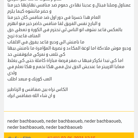
عمناول وصلنا فينال و عدينا نهاءي حموم ضد منافس نهارتها خير منا
و حضر ماتشوه كيما يلزم
العام هذا خسرنا في دور اول ضد منافس كان خير منا
و البارح نفس الفريق لقا منافس حاضر خير منو انهزم
بالعكس قاعد نشوف انو الناس لي تحترم في الكورة و تعطي حق
المناف قاعدة تربح
ما نامنش الي وديع قاعد يفرق في الالقاب
وديع موش ملاءكة اما لوغة المكاءد و نصرية المؤامرة ما نامنش بيها
كي نلعب و نمركي مايوقفني حد
اما كي نبدا نكركر فيها ب صفر فرصة مباراة كاملة حتى كي يغلط
معايا الاربيتر ما عنديش الحق نحل فمي هكا نخمم و هكا نعلم في
ولدي
العب كورتك و مبعد اطلب
الكاس نراه بين صفاقس و الزناطير
و ان شاء الله صفاقس ابرك
neder bachbaoueb
, neder bachbaoueb
, neder bachbaoueb
,
neder bachbaoueb
, neder bachbaoueb