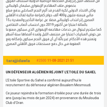
من منتصف الليل إثر رفض المحكمة الرياضية الدولية استئناف الفريق
بخصوص ملف المهاجم الإيفواري سليمان كوليبالي.
وكان الاتحاد الدولي لكرة القدم قد ألزم النجم الساحلي بدفع مبلغ
مالي قيمته مليون و400 ألف دولار كغرامة مالية لفائدة الأهلي
المصري إثر انتداب كوليبالي فضلا عن غرامة التأخير والمقدرة بـ15
بالمائة اعتبارا من أكتوبر 2019 دون احتساب أتعاب التقاضي.
كما سيُحرم ليتوال من خدمات مهاجمه الإيفواري الذي سيكون ممنوعا
من خوض المباريات اعتبارا من منتصف الليل ولمدة أقصاها ستة أشهر.
وتعتبر هذه الأحكام غير باتّة أي أن فريق النجم سيكون بإمكانه رفع
العقوبة في حال دفع مستحقات فريق الأهلي المصري.
tarajjidawla
#2500
11-08-2021 21:51
UN DÉFENSEUR ALGÉRIEN REJOINT L'ETOILE DU SAHEL
L'Etoile Sportive du Sahel a confirmé aujourd'hui le
recrutement du défenseur algérien Boualem Mesmoudi.
Ce joueur rejoindra la formation étoilée pour une durée de trois
ans (jusqu'au mois de juin 2024) en provenance du Mouloudia
Club d'Oran.