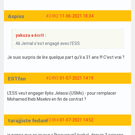
Aspiss
#2492
11-06-2021 18:34
yakuza a écrit :
Ali Jemal s'est engagé avec l'ESS
Je suis surpris de lire quelque part qu'il a 31 ans !!! C'est vrai ?
ESTfan
#2493
01-07-2021 14:19
L'ESS veut engager Ilyès Jelassi (USMo) - pour remplacer
Mohamed Iheb Msekni en fin de contrat ?
tarajjiste fedam
#2494
01-07-2021 14:52
je pense que ce joueur a [beaucoup] évolué depuis 2 saisons