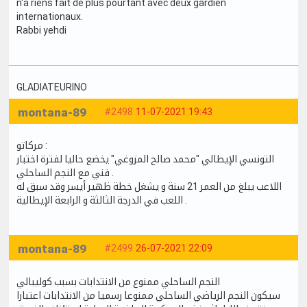
n'a riens fait de plus pourtant avec deux gardien
internationaux.
Rabbi yehdi
GLADIATEURINO
montana-89
#2498
11-07-2021 19:43
مركاتو :
التونسي الإيطالي "محمد صالح المزوغي" يخضع حاليا لفترة اختبار
فني مع النجم الساحلي .
اللاعب يبلغ من العمر 21 سنة و يشغل خطة ظهير أيسر وقد سبق له
اللعب في الدرجة الثالثة و الرابعة الإيطالية .
montana-89
#2499
26-07-2021 22:09
النجم الساحلي ممنوع من الانتدابات بسبب كوليبالي
سيكون النجم الرياضي الساحلي ممنوعا رسميا من الانتدابات اعتبارا