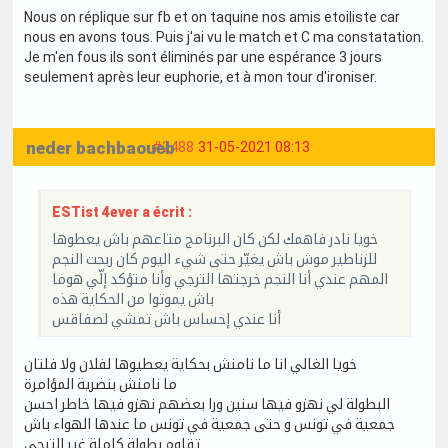
Nous on réplique sur fb et on taquine nos amis etoiliste car
nous en avons tous. Puis j'ai vu le match et C ma constatation.
Je m'en fous ils sont éliminés par une espérance 3 jours
seulement après leur euphorie, et à mon tour d'ironiser.
neder bachbaoueb
#2488
31-05-2021 08:13
ESTist 4ever a écrit :
خويا نادر فاهمك لكن كان البرنامج متاعهم باش يعطوها
للزناطير موش باش يغيّر حتى شيء اليوم كان ربحت النجم
المهم عندي أنا النجم خرجتها الترجي وأنا متؤكد إلّي هوما
باش يموتوا من الحكاية هذه
أنا عندي إحساس باش تمشي لصفاقس
خويا الغالي انا ما نامنش بحكاية يعطيوها لفلان ولا فلتان
ما نامنش بنضرية المؤامرة
البطولة لي نهزو فيها سنين ورا بعضهم نهزو فيها خاطر احسن
جمعية في تونس و حتى جمعية في تونس ما عندها الهواء باش
تقاوم بطولة كاملة غير الترجي