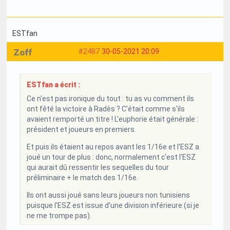
ESTfan
Zoff
#2487
30-05-2021 20:09
ESTfan a écrit :
Ce n'est pas ironique du tout : tu as vu comment ils
ont fêté la victoire à Radès ? C'était comme s'ils
avaient remporté un titre ! L'euphorie était générale :
président et joueurs en premiers.
Et puis ils étaient au repos avant les 1/16e et l'ESZ a
joué un tour de plus : donc, normalement c'est l'ESZ
qui aurait dû ressentir les sequelles du tour
préliminaire + le match des 1/16e.
Ils ont aussi joué sans leurs joueurs non tunisiens
puisque l'ESZ est issue d'une division inférieure (si je
ne me trompe pas).