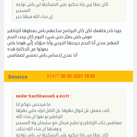
كان عطا ربي رانا نحكيو على التشكيلة لي باش تواجه
المستير
إن شاء الله فيها خير
خويا نادر فاهمك لكن كان البرنامج متاعهم باش يعطوها للزناطير
موش باش يغيّر حتى شيء اليوم كان ربحت النجم
المهم عندي أنا النجم خرجتها الترجي وأنا متؤكد إلّي هوما باش
يموتوا من الحكاية هذه
أنا عندي إحساس باش تمشي لصفاقس
Xeneize
#2477
30-05-2021 18:50
neder bachbaoueb a écrit :
ما فرحتش خوكم انا
كنت معمل عل لتوال تهزها عل الاقل ابرك ملي تهزها
الزناطير تو نقوا ان شاء الله
صفاقس تكب الزناطير و تطيح فينال مع سليمان ولا المستير
و وقتها ان شاء الله تتكب
كان عطا ربي رانا نحكيو على التشكيلة لي باش تواجه