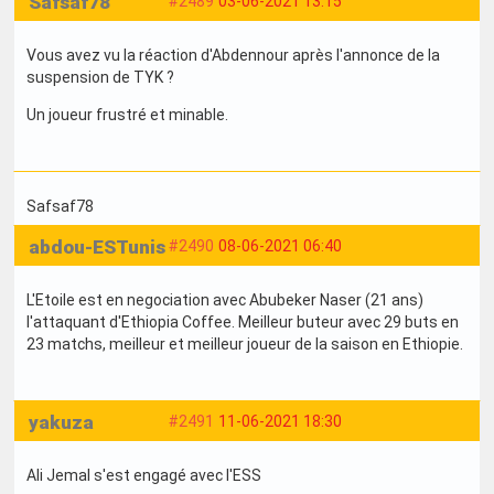
Safsaf78
#2489
03-06-2021 13:15
Vous avez vu la réaction d'Abdennour après l'annonce de la
suspension de TYK ?
Un joueur frustré et minable.
Safsaf78
abdou-ESTunis
#2490
08-06-2021 06:40
L'Etoile est en negociation avec Abubeker Naser (21 ans)
l'attaquant d'Ethiopia Coffee. Meilleur buteur avec 29 buts en
23 matchs, meilleur et meilleur joueur de la saison en Ethiopie.
yakuza
#2491
11-06-2021 18:30
Ali Jemal s'est engagé avec l'ESS