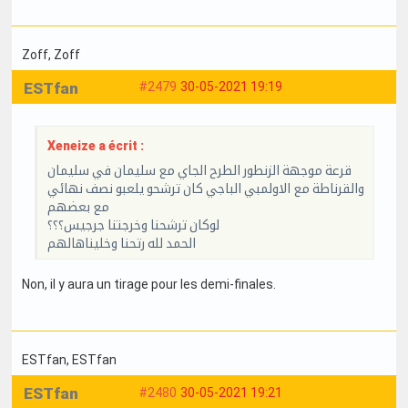
Zoff
, Zoff
ESTfan
#2479
30-05-2021 19:19
Xeneize a écrit :
قرعة موجهة الزنطور الطرح الجاي مع سليمان في سليمان
والقرناطة مع الاولمبي الباجي كان ترشحو يلعبو نصف نهائي
مع بعضهم
لوكان ترشحنا وخرجتنا جرجيس؟؟؟
الحمد لله رتحنا وخليناهالهم
Non, il y aura un tirage pour les demi-finales.
ESTfan
, ESTfan
ESTfan
#2480
30-05-2021 19:21