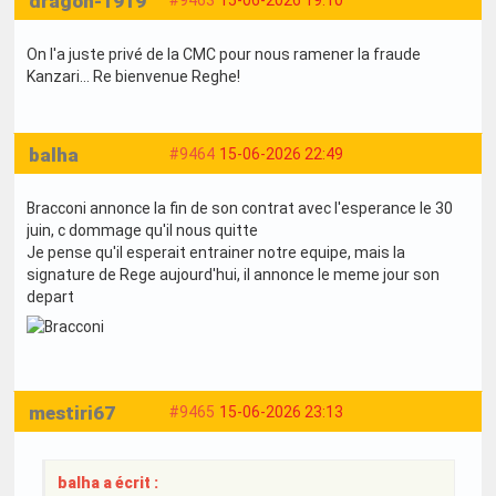
dragon-1919
On l'a juste privé de la CMC pour nous ramener la fraude
Kanzari... Re bienvenue Reghe!
balha
#9464
15-06-2026 22:49
Bracconi annonce la fin de son contrat avec l'esperance le 30
juin, c dommage qu'il nous quitte
Je pense qu'il esperait entrainer notre equipe, mais la
signature de Rege aujourd'hui, il annonce le meme jour son
depart
mestiri67
#9465
15-06-2026 23:13
balha a écrit :