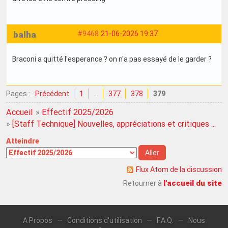
balha
#9468
21-06-2026 19:37
Braconi a quitté l'esperance ? on n'a pas essayé de le garder ?
Pages :
Précédent
1
…
377
378
379
Accueil
»
Effectif 2025/2026
»
[Staff Technique] Nouvelles, appréciations et critiques ...
Atteindre
Flux Atom de la discussion
l'accueil du site
Retourner à
A Propos
—
Conditions d'utilisation
—
F.A.Q.
—
Nous