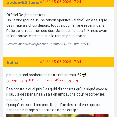
abdou-ESTunis
#9460
15-06-2026 17:24
Officiel Reghe de retour.
On l'a viré (pour aucune raison sportive valable), on a fait que
des mauvais choix depuis, tout ca pour le faire revenir dans
l'idée de lui redonner ses dus. Je lui donne pas 6-7 mois avant
qu'on trouve je ne sais quelle raison pour le virer.
Dernière modification par abdou-ESTunis (15-06-2026 17:24)
balha
#9461
15-06-2026 17:34
pour le grand bonheur de notre ami mestiri67
رسمي.. ريجيكامف مُدربًا جديدًا للترجي التونسي
Pas contre a quel prix ? et quid du contrat qu'il a signé avec al
Hilal, y a des penalités ? l'a t on embauché pour resorber les
ses dus ?
Quoiqu'il en soit, bienvenu Rege, l'un des meilleurs qui ont
donné une image plaisante de notre equipe