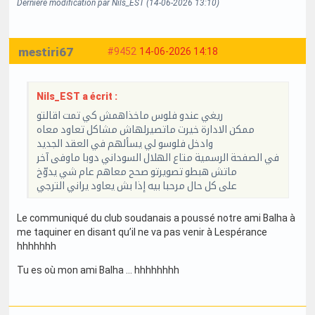
Dernière modification par Nils_EST (14-06-2026 13:10)
mestiri67
#9452
14-06-2026 14:18
Nils_EST a écrit :
ريغي عندو فلوس ماخذاهمش كي تمت اقالتو
ممكن الادارة خيرت ماتصيرلهاش مشاكل تعاود معاه
وادخل فلوسو لي يسألهم في العقد الجديد
في الصفحة الرسمية متاع الهلال السوداني دوبا ماوفى آخر
ماتش هبطو تصويرتو صحح معاهم عام شي يدوّخ
على كل حال مرحبا بيه إذا بش يعاود يراني الترجي
Le communiqué du club soudanais a poussé notre ami Balha à
me taquiner en disant qu’il ne va pas venir à Lespérance
hhhhhhh
Tu es où mon ami Balha … hhhhhhhh