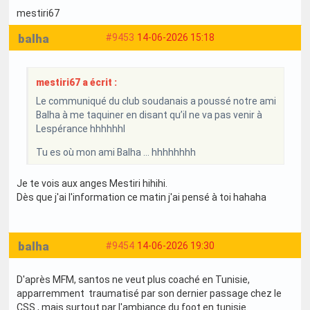
mestiri67
balha
#9453
14-06-2026 15:18
mestiri67 a écrit :
Le communiqué du club soudanais a poussé notre ami
Balha à me taquiner en disant qu’il ne va pas venir à
Lespérance hhhhhhl
Tu es où mon ami Balha … hhhhhhhh
Je te vois aux anges Mestiri hihihi.
Dès que j'ai l'information ce matin j'ai pensé à toi hahaha
balha
#9454
14-06-2026 19:30
D'après MFM, santos ne veut plus coaché en Tunisie,
apparremment traumatisé par son dernier passage chez le
CSS , mais surtout par l'ambiance du foot en tunisie.