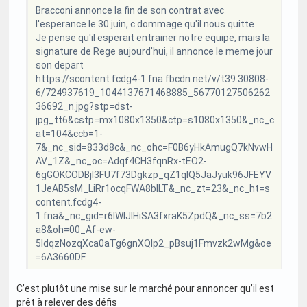
Bracconi annonce la fin de son contrat avec
l'esperance le 30 juin, c dommage qu'il nous quitte
Je pense qu'il esperait entrainer notre equipe, mais la
signature de Rege aujourd'hui, il annonce le meme jour
son depart
https://scontent.fcdg4-1.fna.fbcdn.net/v/t39.30808-
6/724937619_1044137671468885_56770127506262
36692_n.jpg?stp=dst-
jpg_tt6&cstp=mx1080x1350&ctp=s1080x1350&_nc_c
at=104&ccb=1-
7&_nc_sid=833d8c&_nc_ohc=F0B6yHkAmugQ7kNvwH
AV_1Z&_nc_oc=Adqf4CH3fqnRx-tEO2-
6gGOKCODBjI3FU7f73Dgkzp_qZ1qlQ5JaJyuk96JFEYV
1JeAB5sM_LiRr1ocqFWA8blLT&_nc_zt=23&_nc_ht=s
content.fcdg4-
1.fna&_nc_gid=r6IWlJIHiSA3fxraK5ZpdQ&_nc_ss=7b2
a8&oh=00_Af-ew-
5IdqzNozqXca0aTg6gnXQIp2_pBsuj1Fmvzk2wMg&oe
=6A3660DF
C’est plutôt une mise sur le marché pour annoncer qu’il est
prêt à relever des défis