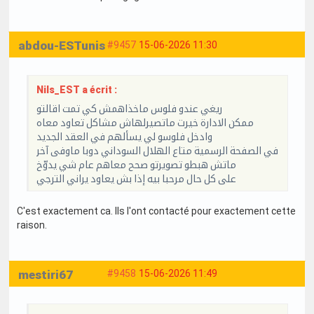
abdou-ESTunis
#9457
15-06-2026 11:30
Nils_EST a écrit :
ريغي عندو فلوس ماخذاهمش كي تمت اقالتو
ممكن الادارة خيرت ماتصيرلهاش مشاكل تعاود معاه
وادخل فلوسو لي يسألهم في العقد الجديد
في الصفحة الرسمية متاع الهلال السوداني دوبا ماوفى آخر
ماتش هبطو تصويرتو صحح معاهم عام شي يدوّخ
على كل حال مرحبا بيه إذا بش يعاود يراني الترجي
C'est exactement ca. Ils l'ont contacté pour exactement cette
raison.
mestiri67
#9458
15-06-2026 11:49