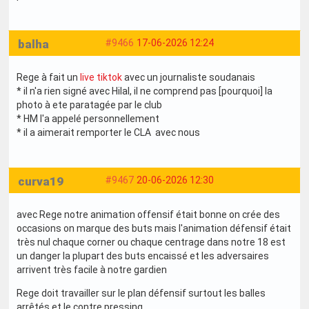
balha
#9466
17-06-2026 12:24
Rege à fait un
live tiktok
avec un journaliste soudanais
* il n'a rien signé avec Hilal, il ne comprend pas [pourquoi] la
photo à ete paratagée par le club
* HM l'a appelé personnellement
* il a aimerait remporter le CLA avec nous
curva19
#9467
20-06-2026 12:30
avec Rege notre animation offensif était bonne on crée des
occasions on marque des buts mais l'animation défensif était
très nul chaque corner ou chaque centrage dans notre 18 est
un danger la plupart des buts encaissé et les adversaires
arrivent très facile à notre gardien
Rege doit travailler sur le plan défensif surtout les balles
arrêtés et le contre pressing