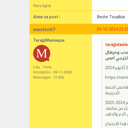
Hors ligne
Aime ce post :
Bechir Toualbia
mestiri67
03-10-2024 22:2
TarajjiManiaque
tarajjidawla 
مدب وميغال
الترجي أمس
Lieu : Tunis
Inscription : 09-11-2008
Messages : 12 856
https://ns
 هامش الحصة
التدريبية
الاجتماع الذي لم يحضره غير رئيس شيخ الأندية التونسية ومدرب الفريق الأول للترجي، كان مخصصا لتقييم الفترة الأولى من موسم 2024-2025
أكثر من صائفة
 الدم والذهب
هذا الاجتماع