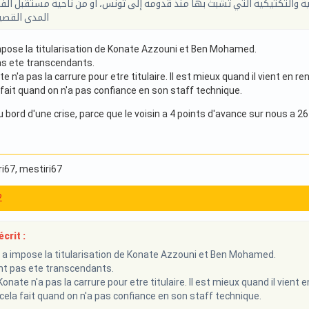
نية والتكتيكية التي تشبث بها منذ قدومه إلى تونس، او من ناحية مستقبل ال
المدى القصي
mpose la titularisation de Konate Azzouni et Ben Mohamed.
pas ete transcendants.
e n'a pas la carrure pour etre titulaire. Il est mieux quand il vient en r
 fait quand on n'a pas confiance en son staff technique.
ord d'une crise, parce que le voisin a 4 points d'avance sur nous a 2
ri67
, mestiri67
2
crit :
 a impose la titularisation de Konate Azzouni et Ben Mohamed.
ont pas ete transcendants.
onate n'a pas la carrure pour etre titulaire. Il est mieux quand il vient 
 cela fait quand on n'a pas confiance en son staff technique.