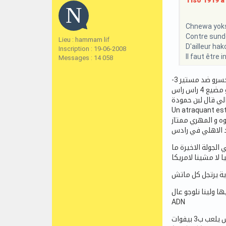
Tiso 1919 a 
Chnewa yokso
Contre sund
Lieu : hammam lif
D'ailleur hak
Inscription : 19-06-2008
Il faut être 
Messages : 14 058
تلعب كورة مزيانة و سوبلاس تاكتيك عالمية كيما مع الجعايدي و تعمل 20 فرصة في ماتش سطيف و يضيعوهم ايدو و بن حمودة و نخسرو ضد مستير 3-
لي قال لبن حمودة
Un atraquant est
وه و المهري ممتاز
الجولة الاخيرة ما
ا لا مشينا لامريكا
ية يرتجل كل ماتش
ا ولينا نلوجو عال
ADN
 ب3 بيفوات