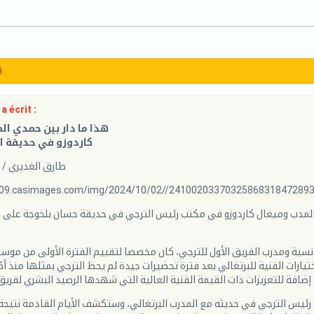
9
a écrit :
هذا ما دار بين حمدي ال
كاردوزو في حديقة 
طارق الغديري / 2 أكتوبر 2024
m09.casimages.com/img/2024/10/02//24100203370325868318472893
ي المدب وميغال كاردوزو في مكتب رئيس الترجي في حديقة حسان بلخوجة على
ختيارات الفنية للبرتغالي بعد فترة تحضيرات جيدة لم يحظ الترجي بمثلها منذ 
إضافة للتعزيزات ذات القيمة الفنية العالية التي شهدها الرصيد البشري لفريق
رئيس الترجي في حديثه مع المدرب البرتغالي، وستكشف الأيام القادمة نتيجة 