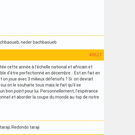
bachbaoueb
, neder bachbaoueb
#8627
utée cette année à l'échelle national et africain et
le d'être perfectionné en décembre... Est en fait en
et on joue avec 3 milieux défensifs ? Si on devrait
oui on le souhaite tous mais le fait qu'il se
 un bon point pour lui. Personnellement, l'espérance
mpionnat et aborder la coupe du monde au top de notre
taraji
, Redondo taraji