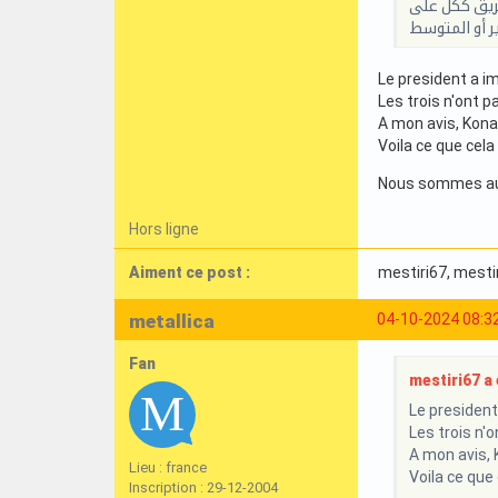
فريق ككل على
ر أو المتوسط
Le president a i
Les trois n'ont 
A mon avis, Konat
Voila ce que cela
Nous sommes au b
Hors ligne
Aiment ce post :
mestiri67
, mesti
metallica
04-10-2024 08:3
Fan
mestiri67 a é
Le president
Les trois n'
A mon avis, K
Lieu : france
Voila ce que
Inscription : 29-12-2004