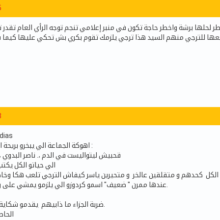
5
اطر لحلها برشة واخطر حاجة تكون في منبر إعلامي تنجم توجه الرأي العام تقدر
ا للترجي منهم السيد هذا ترجي يلزمك تقوم بكري بش تحكي عليها كيما ق
8
dias
اهوكة الجماعة الي يبخرو بريحة المكشخة من أمثال :
قحبيش ليتواليست في الدم ،. ناصر البدوي
الي حياتو الكل يكت
هم الكل كحدهم و متقلقين عالخر و متحيرين ياسر كيفاش الترجي تلعب هكا وخ
عندها ممرن " ضعيف" اسمو كردوزو الي يلزمو يمشي على روحو في اقرب وقت.
ضربة الجزاء ما ذابيهم يقدمو شكاية استعجالية للفيفا.
الحاص