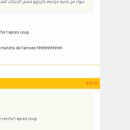
سواء من ناحية مراجعة كاردوزو لبعض الخيارات الف
enfort apres coup.
6 matchs de l'arrivee hhhhhhhhhhh
#8633
en renfort apres coup.