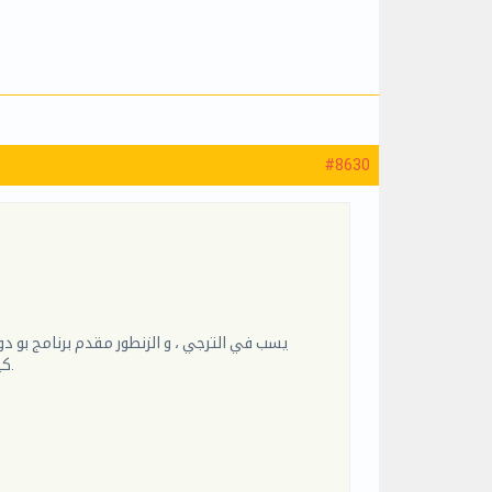
#8630
يسب في الترجي ، و الزنطور مقدم برنامج بو 
كيفاش الترجي عندها ممرن " ضعيف" اسمو كردوزو الي يلزمو يمشي على روحو في اقرب وقت.