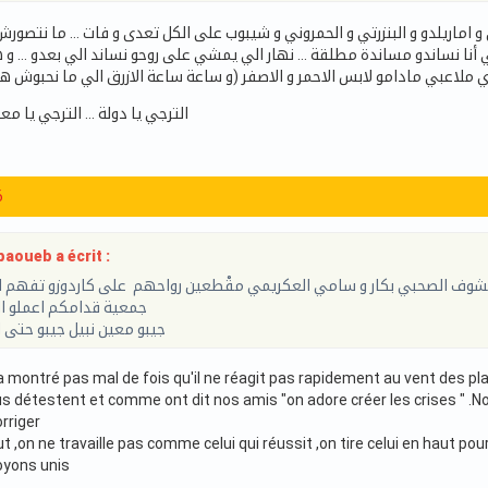
و اماريلدو و البنزرتي و الحمروني و شيبوب على الكل تعدى و فات … ما نتصو
 أنا نساندو مساندة مطلقة … نهار الي يمشي على روحو نساند الي بعدو … و 
ي ملاعبي مادامو لابس الاحمر و الاصفر (و ساعة ساعة الازرق الي ما نحبوش 
الترجي يا دولة … الترجي يا
6
aoueb a écrit :
وف الصحبي بكار و سامي العكريمي مقْطعين رواحهم على كاردوزو تفهم الس
جمعية قدامكم اعملو ال
جيبو معين نبيل جيبو حتى 
a montré pas mal de fois qu'il ne réagit pas rapidement au vent des p
us détestent et comme ont dit nos amis "on adore créer les crises " .
rriger
ut ,on ne travaille pas comme celui qui réussit ,on tire celui en haut 
Soyons unis