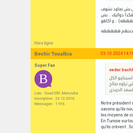
رش بش نعاود نشوف
هكذا دواليك … بش
ههههه) … و اكاهو
 معذبتهم هههههه
Hors ligne
Bechir Toualbia
03-10-2024 14:1
Super Fan
neder bachb
يناريو الكل
ي تراوه صالح
لسعد الدريدي
Lieu : Oued Ellil .Manouba
Inscription : 23-12-2016
Notre président 
Messages : 1 916
savons qu'ils no
les moyens de co
En Tunisie surto
qu'ils crèvent ..