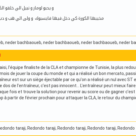
و يحبو لومار و نبيل الي خلقو الكورة مت
مخيبها الكورة كي دخل فيها فايسبوك و ولى الي هب و دب
eb
, neder bachbaoueb
, neder bachbaoueb
, neder bachbaoueb
, neder 
3
saisi, l'équipe finaliste de la CLA et championne de Tunisie, la plus redo
ois de jouer la coupe du monde et qui a réalisé un bon mercato, passib
aîneur est sur un siège éjectable par ce qu'on a réalisé un nul avec ST 
e dos de l'entraîneur, c'est pas innocent... L'entraîneur peut mieux faire 
que fois et trouve la solution pour revenir au score ou de gagner c'est
op à partir de février prochain pour attaquer la CLA, le retour du cha
Redondo taraji
, Redondo taraji
, Redondo taraji
, Redondo taraji
, Redondo 