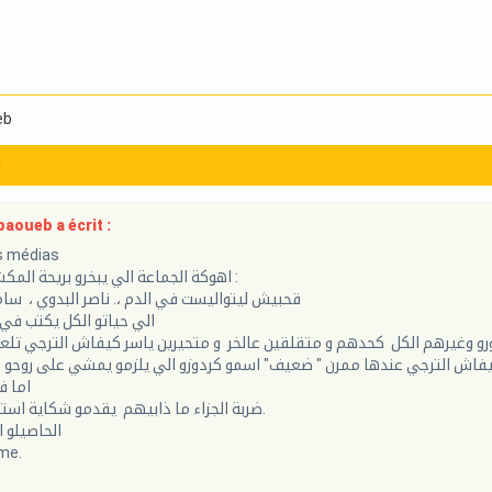
eb
1
aoueb a écrit :
s médias
اهوكة الجماعة الي يبخرو بريحة المكشخة من أمثال :
قحبيش ليتواليست في الدم ،. ناصر البدوي ، س
الي حياتو الكل يكتب في 
دورو وغيرهم الكل كحدهم و متقلقين عالخر و متحيرين ياسر كيفاش الترجي تل
اما ف
ضربة الجزاء ما ذابيهم يقدمو شكاية استعجالية للفيفا.
الحاصيلو 
ime.