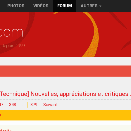
PHOTOS
VIDÉOS
FORUM
AUTRES
.com
— depuis 1999
 Technique] Nouvelles, appréciations et critiques .
47
348
…
379
Suivant
0