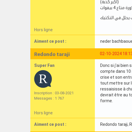
(اكبر كذبة)
اع 4 بيفوات
 يحلل في التكتيك
Hors ligne
Aiment ce post :
neder bachbaou
Redondo taraji
02-10-2024 18:1
Super Fan
Donc si j'ai bien 
compte dans 10 m
crise et son entr
tout mettre sur l
ressaisisse à cha
Inscription : 03-08-2021
devrait être au t
Messages : 1 767
forme.
Hors ligne
Aiment ce post :
Redondo taraji
, 