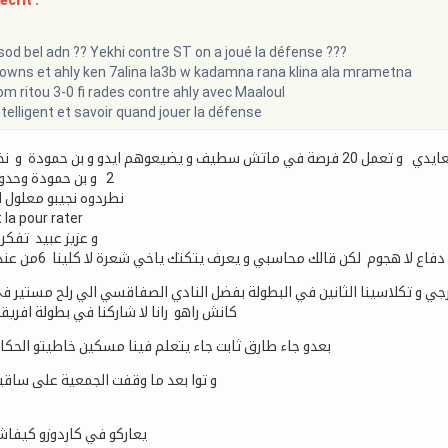
écrit :
d bel adn ?? Yekhi contre ST on a joué la défense ???
owns et ahly ken 7alina la3b w kadamna rana klina ala mrametna
om ritou 3-0 fi rades contre ahly avec Maaloul
intelligent et savoir quand jouer la défense
2 و بن حمودة وحدو مضيع 4 راس راس
نطردوه نجيبو معلول ا
 la pour rater
و عزيز عبيد تفكر
اع لا هجوم لكن قالك محاسبي و يعرف يتكتك ياخي شعرة لا كلينا 6من عند الاهلي في رادس
ي و تكلاسينا الثانين في البطولة بفضل النادي الصفاقسي الي رلح مستير في 
كانش راهو رانا لا شاركنا في بطولة افريقي
بعدو جاء طارق ثابت جاء يتعلم فينا مسكين خاطيتو الحكا
و توا بعد ما وقفت الجمعية على ساقيه
يعاركو في كاردوزو كيفاش يلعب