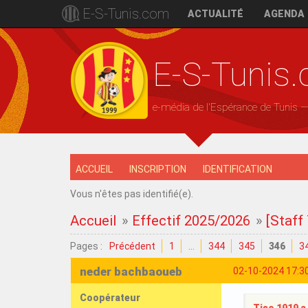
E-S-Tunis.com
ACTUALITÉ
AGENDA
E-S-Tunis
e-média de l'Espérance de Tunis 
ACCUEIL
INSCRIPTION
IDENTIFICATION
Vous n'êtes pas identifié(e).
Accueil
»
Effectif 2025/2026
»
[Staff
Pages :
Précédent
1
…
344
345
346
3
neder bachbaoueb
02-10-2024 17:3
Coopérateur