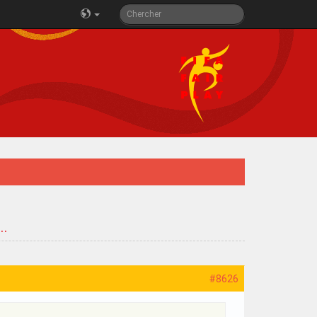
..
#8626