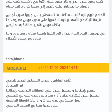
كيف قمرنا على راضي و كان صبرنا عليه راهوا نجح و كسف كيف على
ديسابر ما صبرناش عليه بالرغم إلي شفنا كورة باهية معاه
المهم البوم الإمكانيات متاعنا ما تسمحش باش نجيبوا مدرب أجنبي
قيمة ثابتة مع الأسف و لازمنا نقمروا على مدرب موش معروف أما
بذكاء موش نقمر ببهانة كيف ما يجي
ربي يوفقنا ، اليوم القرار تخذا و لازم الكلنا ناقفوا معاه و نساندوه و ما
نعاودوش نفس الأخطاء
tarajjidawla
MOLAJILI
#8430
10-01-2024 14:31
ثابت القاهري المدرب المساعد الجديد للترجي:
ابن القصرين
مقيم بإيطاليا و متحصل علي اعلي الشهائد التدريبية بإيطاليا
متحصل علي شهادة تحليل آداء بعد تربص لمدة سنة مع شيلسي
عمل محللا في عدة قنوات و اذاعات اهمها التاسعة
عمل مديرا فنيا مع الملعب التونسي