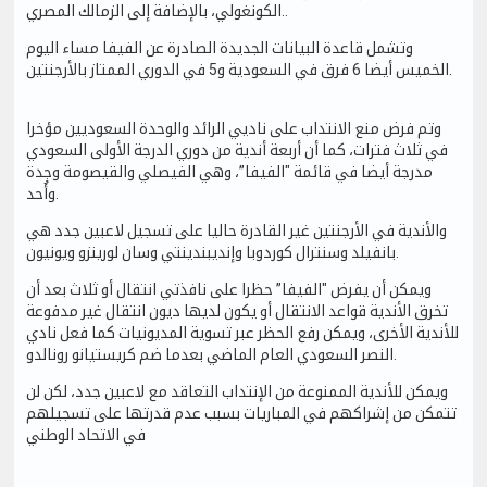
الكونغولي، بالإضافة إلى الزمالك المصري..
وتشمل قاعدة البيانات الجديدة الصادرة عن الفيفا مساء اليوم
الخميس أيضا 6 فرق في السعودية و5 في الدوري الممتاز بالأرجنتين.
وتم فرض منع الانتداب على ناديي الرائد والوحدة السعوديين مؤخرا
في ثلاث فترات، كما أن أربعة أندية من دوري الدرجة الأولى السعودي
مدرجة أيضا في قائمة "الفيفا”، وهي الفيصلي والقيصومة وجدة
وأُحد.
والأندية في الأرجنتين غير القادرة حاليا على تسجيل لاعبين جدد هي
بانفيلد وسنترال كوردوبا وإنديبندينتي وسان لورينزو ويونيون.
ويمكن أن يفرض "الفيفا” حظرا على نافذتي انتقال أو ثلاث بعد أن
تخرق الأندية قواعد الانتقال أو يكون لديها ديون انتقال غير مدفوعة
للأندية الأخرى، ويمكن رفع الحظر عبر تسوية المديونيات كما فعل نادي
النصر السعودي العام الماضي بعدما ضم كريستيانو رونالدو.
ويمكن للأندية الممنوعة من الإنتداب التعاقد مع لاعبين جدد، لكن لن
تتمكن من إشراكهم في المباريات بسبب عدم قدرتها على تسجيلهم
في الاتحاد الوطني