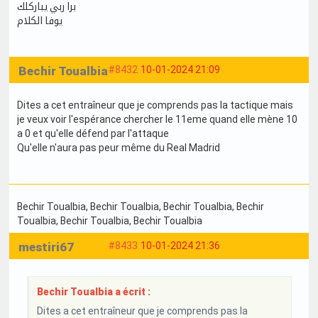
برا ربي يباركلك
يوفا الكلام
Bechir Toualbia
#8432
10-01-2024 21:09
Dites a cet entraîneur que je comprends pas la tactique mais
je veux voir l'espérance chercher le 11eme quand elle mène 10
a 0 et qu'elle défend par l'attaque
Qu'elle n'aura pas peur même du Real Madrid
Bechir Toualbia
, Bechir Toualbia
, Bechir Toualbia
, Bechir
Toualbia
, Bechir Toualbia
, Bechir Toualbia
mestiri67
#8433
10-01-2024 21:36
Bechir Toualbia a écrit :
Dites a cet entraîneur que je comprends pas la