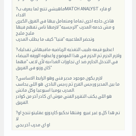
?ماهيشي تتبع لما يعرف بMATCH ANALYST او قارء
الاداء
هاذي حاجه اخرى تماما ومتعامل بيها في الفرق الكبرى
و مش خدمه المدرب "الرءيسيه" لازمها ناس تفهم فيها
مليح مليح
وتحضر الملاعبيه "فنيا" كيف ما يطلب المدرب.
?اعطيو قيمه طبيب التغذيه الرياضيه مافيهاش تفدليك
ولازم الحزم ثم الحزم في هذا الموضوع واعطوه الورقه البيضاء
في التدخل الحازم ضد اي تجاوزات الغذاءيه لأي لاعب "مهما
كان وزنو في الفريق"
?لازم يكون موجود مدير فني وهو الرابط الاساسي
ما بين المدير ورءيس الفرع ثم رءيس النادي. هو اللي يحاسب
المدرب يوميا اسبوعيا وكل ماتش.
هو اللي يكتب التقرير الفني موش اي كادر آخر من كوادر
الفريق.
?تم هذا كل.و غير غيرو وقتها نحكيو كاردوزو عقليتو تنجح او
لا
او اي مدرب آخر يجي