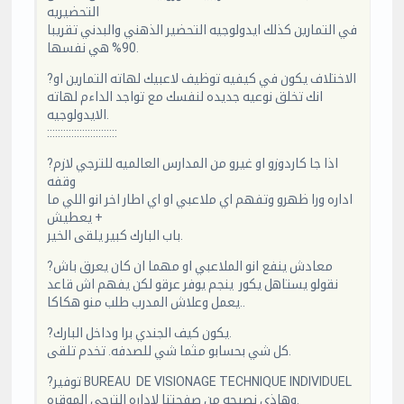
التحضيريه
في التمارين كذلك ايدولوجيه التحضير الذهني والبدني تقريبا
90% هي نفسها.
?الاختلاف يكون في كيفيه توظيف لاعبيك لهاته التمارين او
انك تخلق نوعيه جديده لنفسك مع تواجد الداءم لهاته
الايدولوجيه.
::::::::::::::::::::::::::
?اذا جا كاردوزو او غيرو من المدارس العالميه للترجي لازم
وقفه
اداره ورا ظهرو وتفهم اي ملاعبي او اي اطار اخر انو اللي ما
يعطيش +
باب البارك كبير يلقى الخير.
?معادش ينفع انو الملاعبي او مهما ان كان يعرق باش
نقولو يستاهل يكور ينجم يوفر عرقو لكن يفهم اش قاعد
يعمل وعلاش المدرب طلب منو هكاكا..
?يكون كيف الجندي برا وداخل البارك.
كل شي بحسابو مثما شي للصدفه. تخدم تلقى.
?توفير BUREAU DE VISIONAGE TECHNIQUE INDIVIDUEL
وهاذي نصيحه من صفحتنا لاداره الترجي الموقره.