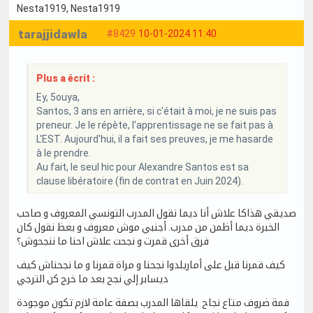
Nesta1919
, Nesta1919
tarajjidawla
#8429
10-01-2024 11:40
Plus a écrit :
Ey, 5ouya,
Santos, 3 ans en arrière, si c'était à moi, je ne suis pas
preneur. Je le répète, l'apprentissage ne se fait pas à
L'EST. Aujourd'hui, il a fait ses preuves, je me hasarde
à le prendre.
Au fait, le seul hic pour Alexandre Santos est sa
clause libératoire (fin de contrat en Juin 2024).
صديقي هذاكا علاش أنا ديما نقول المدرب التونسي المعروف و صاحب
الخبرة ديما أظمن من مدرب. أجنبي موش معروف و بعظ نقول كان
فرق أخرى قمرت و نجحت علاش احنا ما ننجحوش؟
كيف قمرنا قبل على أماريلدوا نجحنا و مراة قمرنا و ما نجحناش كيف
ديسابر إلي نجح بعد ما خرج كن الترجي
فمة ضروف متاع نجاح يلقاها المدرب بصفة عامة لازم تكون موجودة