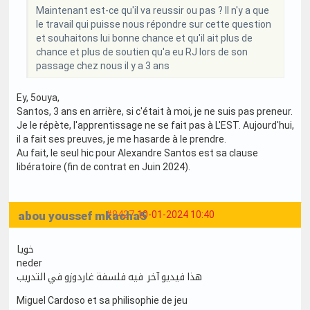
Maintenant est-ce qu'il va reussir ou pas ? Il n'y a que
le travail qui puisse nous répondre sur cette question
et souhaitons lui bonne chance et qu'il ait plus de
chance et plus de soutien qu'a eu RJ lors de son
passage chez nous il y a 3 ans
Ey, 5ouya,
Santos, 3 ans en arrière, si c'était à moi, je ne suis pas preneur.
Je le répète, l'apprentissage ne se fait pas à L'EST. Aujourd'hui,
il a fait ses preuves, je me hasarde à le prendre.
Au fait, le seul hic pour Alexandre Santos est sa clause
libératoire (fin de contrat en Juin 2024).
abou youssef mkacha5
#8427
10-01-2024 10:40
خويا
neder
هذا فيديو آخر فيه فلسفة غاردوزو في التدريب
Miguel Cardoso et sa philisophie de jeu