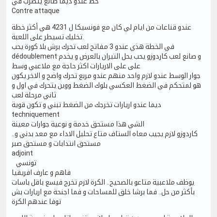
خط عندو ديما طالع يتضرب في
Contre attaque
عندو قناعات من ايام لي كان مع فونسيكا ل 4231 هي أكثر خطة
تخليك تسيطر على اللعبة.
في الخطة هذي عندو 3 مفاتح لعب تحرك برش بلا كورة يحب
dédoublement و صانع لعب كاردوزو يحب يحل التيران بالعرض و يخدم
على على الاريارات اكثر حاجة مع ملاعبي وسط
جوار الوسط عندو لازم واحد منهم عندو مربع تحرك واضح و الاخر يكون
هو لمتحكم في الضغط العكسي بلوك الضغط ووين يتحرك في اول و
ثاني مرحلة لعب
ديما عندو اريارات تخرجك من الضغط تبني و تكون قوية
techniquement
الشي هذا مستحق خدمة و نوعية جوارات معينة
كاردوزو لازم يجيب معاه الستاف متاع تحليل الاداء مع معد بدني و..
مستحق انتدابات و مستحق صبر
adjoint
تونسي
فاهم و عارف افريقيا
يوظف ملاعبية متاعو بالصحيح.. الكرة لازم تخرج فيسع باقل باسات
بأكثر من حل.. فما برشا خلق للمساحات و فما اجنحة مع اريارات بش
توفا عندهم الكرة