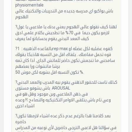
physiomentale
باش يواكبو اي مدرسه جديده من التدريبات والتكتيك عالي
الهجوم
?لهنا كيف نقولو عالي الهجوم يعني بدنك يا ملاعبي يا غول
لازمو يكون ديما في 70% ما تطحيش بكلام علمي ادق
كيف المعد البدني يقوم بحساباتو لما يعرف
?بالقاعده الذهبيه : 1rep max كقوه عضليه لكل عضله او
قوه تحمل مفاصلك . يلقاك اقل من النسبه هاذيكا يقولك
سامحني ما تنجمش تكون حاضر للماتش الجاي. اذا كان ثمه
برشا ماتشوات ورا بعضهم
تكون النسبه اقل بشويه لكن موش 50 %.
?كذلك تاست للحضور الذهني يقوم بيه المدرب والمعد البدني
باش يشوفو مستوى AROUSAL
في ذهن الملاعبي وين موجود وهل هو في
وعي تام باش يتلقى الاوامر التكتيكيه والنصاءح ؟! وعده
اشياء اخرى
?بعد كلامنا هذا بالرغم عدم ذكر عده اشياء لازمها تكون
حاضره
في سؤالنا هل لاعبي الترجي حاضرين لأي نوعيه من المدراس