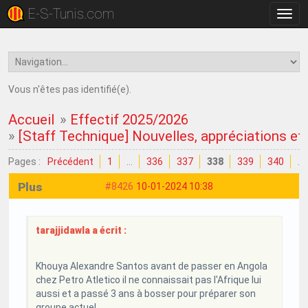
E-S-Tunis.com
Bascu
la
navig
Vous n'êtes pas identifié(e).
Accueil
»
Effectif 2025/2026
»
[Staff Technique] Nouvelles, appréciations et c
Pages :
Précédent
1
…
336
337
338
339
340
…
Plus
#8426
10-01-2024 10:38
tarajjidawla a écrit :
Khouya Alexandre Santos avant de passer en Angola
chez Petro Atletico il ne connaissait pas l'Afrique lui
aussi et a passé 3 ans à bosser pour préparer son
groupe actuel