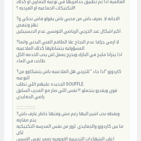
العالميه اذا تم تطبيق حذافريها في نوعيه التمارين او كذلك
التكتيكات الجماعيه او الفرديه ؟!
?الاجابه لا. نعرف باش من محبي باش يقولو فاش تحكي و
تهز وتنفض.
اكبر اشكال عند الترجي الرياضي التونسي عدم الديسيبلين .
?لا ارمي جزافا عدم النجاح علا الطاقم الفني البدني وانما
المسؤوليه يتشاطرها كذلك الملاعبيه.
اذا يترانا مليح في البارك ويخرج يعمل اش يحب الخدمه الكل
طاحت في الماء.
?كاردوزو "اذا جاء " للترجي هل الملاعبيه باش يتشكاوو من
النوعيه
الجديده عليهم اللي تطلب SOUFFLE
قوي ويقدرو يتحملو ؟! نفس اللي صار مع المدرب السابق
راضي الجعايدي.
::::::::::::::::::::
?ونقطه نحب اشير اليها رغم مش وقتها خاطر عارف باش
يتم مقارنه
ما بين كاردوزو والجعايدي. لزوز من نفس المدرسه التكتيكيه
لكن
اغلب الشهادات التدريبيه الاوروبيه تعمد نفس الاسس