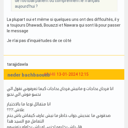
de football parlent ou comprennent le français
aujourd’hui ?
La plupart oui et même si quelques uns ont des difficultés, il y
a toujours Dhawadi, Bouazzi et Nawara qui sont là pour passer
le message
Je n'ai pas d'inquiétudes de ce côté
tarajjidawla
neder bachbaoueb
#8448
13-01-2024 12:15
انا فرحان بحاجات و مانيش فرحان بحاجات كيما تعرفوني نقول الي
نحسو موش الي نحبو
انا متفائل نوعا ما بالاختيار
علاش ؟؟؟؟
صدقوني ما عنديش جواب خاطر ما نيش عارف كيفاش باش يتم
التعامل مع السيد هذا
هل باش يخليوه اجنبي او باش يحاولو يتونسوه