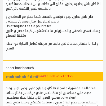
اذا كان باش يخليوه يطبق افكارو الي حكاها و الي تتطلب خدمة كبيرة
بالطبيعة نتصور النتيجة باش تتبع
كان باش يحاول يردوه تونسي بالسيف كيما عملو مع الجعايدي و
نرجعو لدلال نبيل متاع بوس بن حمودة و
Un attaquant est la pour rater
و هات نسخن بلاصتي و المسؤولين ما يتغششوش كيما معين و طارق
وقتها السماح
و لذا انا متفائل بحاجات لكن خايف من طريقة تعامل الادارة مع الاطار
الفني
neder bachbaoueb
makachah f dem
#8449
13-01-2024 13:29
نقطة المقلفة شوية و لمح ليها كاردوزو بارح علي ترجي بلوس وقت
حديث علي مساعدين انو ماكانتيش عندو حرية باش يختار ستاف
موسع الشي اللي خلها يختار مساعدين polyvalent
المساعد فابيو خدم اعداد بدني و مساعد تكتيكي و معد بدني كيف