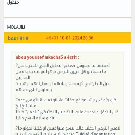
منقول
MOLAJILI
bss1919
#8431
10-01-2024 20:36
abou youssef mkacha5 a écrit :
?لحقيقه ما نجموش نعطيو التحليل الفني للمدرب قبل
ما نتساءلو هل فريق الترجي جاهز للنوعيه جديده من
المدربين
"قبل النظر" في كيفيه تدريباتهم او عقلياتهم. وشنيه
بالمارس اللي عندهم
?كاردوزو في برشا مواقع حكات علا انو تمت اقالتو في عده
مرات الخ الخ.
قبل التوغل والحديث عليه بالتفصيل التكتيكي "الممل" خلينا
نقولو شنيه الاهم حاليا.
?لاعبي الترجي الاغلب حاليا ليسو متوافقين او خلينا نقولو ما
عندهم الانسيابيه الذهنيه البدنيه Fluidité d'adaptation