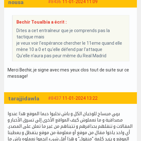
nousa
#8436
11-01-2024 11:09
Bechir Toualbia a écrit :
Dites a cet entraîneur que je comprends pas la
tactique mais
je veux voir l'espérance chercher le 11eme quand elle
mène 10 a 0 et qu'elle défend par l'attaque
Qu'elle n'aura pas peur même du Real Madrid
Merci Bechir, je signe avec mes yeux clos tout de suite sur ce
message!
tarajjidawla
#8437
11-01-2024 13:22
بربي ميساج للوخيان الكل و باش نخليوا ديما الموقع هذا عندوا
مصداقية و ما نعملوش كيف المواقع الأخرى إلي تسرق الأخبار و
المقالات و تنقلهم بحذافرهم و تتبناهم من غير ما تعلن على المصدر،
أي واحد ياخوا مقال من موقع أو معلومة من موقع يتفظل و يعطينا
الموقع و يزيد كلمة "منقول" و هذا أقل شيء إنجموا نعملوه باش ما