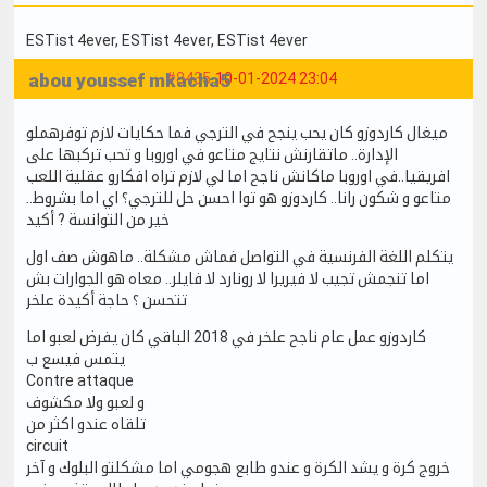
ESTist 4ever
, ESTist 4ever
, ESTist 4ever
abou youssef mkacha5
#8435
10-01-2024 23:04
ميغال كاردوزو كان يحب ينجح في الترجي فما حكايات لازم توفرهملو
الإدارة.. ماتقارنش نتايج متاعو في اوروبا و تحب تركبها على
افريقيا..في اوروبا ماكانش ناجح اما لي لازم تراه افكارو عقلية اللعب
متاعو و شكون رانا.. كاردوزو هو توا احسن حل للترجي؟ اي اما بشروط..
خير من التوانسة ? أكيد
يتكلم اللغة الفرنسية في التواصل فماش مشكلة.. ماهوش صف اول
اما تنجمش تجيب لا فيريرا لا رونارد لا فايلر.. معاه هو الجوارات بش
تتحسن ؟ حاجة أكيدة علخر
كاردوزو عمل عام ناجح علخر في 2018 الباقي كان يفرض لعبو اما
يتمس فيسع ب
Contre attaque
و لعبو ولا مكشوف
تلقاه عندو اكثر من
circuit
خروج كرة و يشد الكرة و عندو طابع هجومي اما مشكلتو البلوك و آخر