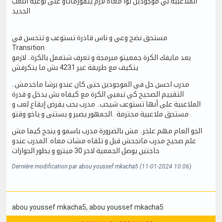
الملاعبية لي موجودين توا معاه لازم يتفورماتاو على نوعية اللعب
الجديد
مستحق نضج وعي و ناس قادرة تستوعب و تتحسن في
Transition
بعد مايفك الكرة جمعيتو مبرمجة و تعرف شتعمل بالكرة.. لازمو
يتكيف مع طريقة غير 4231 بش ما يتكرفش
مدرب احسن حل في الموجودين حتى كان عندو برشا ماخدمش..
التقييم الصحيح كي تبمبي الكرة مع كيفاه بش يدخل و قدرة
الملاعبية على أنها تستوعب شيحب.. مدرب يحب يفرض إيقاع لعب و
مستحق ملاعبية محترمة ..الجمهور يصبر و يستنى و ياخو وقتو .
الجو العام مهم علخر.. مش بالضرورة مدرب باسمو و ينجح كيما مش
علم صحيح مدرب مانجحش قبل و تلقاه مشات معاه. المدرب عندو
حاجتين يوصل الجمعية لاخر 30 ميترو و يطور الجوارات
Dernière modification par abou youssef mkacha5 (11-01-2024 10:06)
abou youssef mkacha5
, abou youssef mkacha5