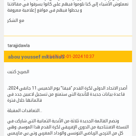
نعملوش الأشياء إلي كنا نلوموا فيهم علي كانوا يسرقوا في مقالاتنا
و يحطوا فيهم في مواقع إعلامية معروفة
مع الشكر
tarajjidawla
abou youssef mkacha5
#8438
12-01-2024 10:37
الصريح كتبت
أصدر الاتحاد الدولي لكرة القدم "فيفا” يوم الخميس 11 جانفي 2024،
قاعدة بيانات جديدة للأندية التي ستمنع من تسجيل لاعبين جدد في
قائماتها خلال فترة
التعاقدات المقبلة…
وتضم القائمة الجديدة ثلاثة من الأندية الثمانية التي شاركت في
النسخة الافتتاحية من الدوري الإفريقي لكرة القدم هذا الموسم، وهي
كل من الترجي الرياضي التونسي والوداد المغربي وتي بي مازيمبي