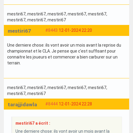
mestiri67
, mestiri67
, mestiri67
, mestiri67
, mestiri67
,
mestiri67
, mestiri67
, mestiri67
mestiri67
#8443
12-01-2024 22:20
Une derniere chose: ils vont avoir un mois avant la reprise du
championnat et le CLA. Je pense que c'est suffisant pour
connaitre les joueurs et commencer a bien carburer sur un
terrain.
mestiri67
, mestiri67
, mestiri67
, mestiri67
, mestiri67
,
mestiri67
, mestiri67
tarajjidawla
#8444
12-01-2024 22:28
mestiri67 a écrit :
Une derniere chose: ils vont avoir un mois avant la