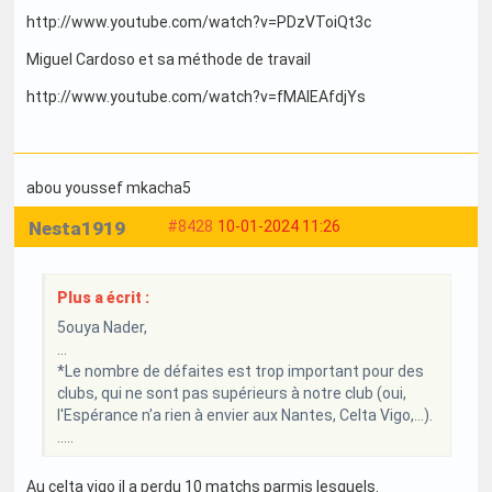
http://www.youtube.com/watch?v=PDzVToiQt3c
Miguel Cardoso et sa méthode de travail
http://www.youtube.com/watch?v=fMAlEAfdjYs
abou youssef mkacha5
Nesta1919
#8428
10-01-2024 11:26
Plus a écrit :
5ouya Nader,
...
*Le nombre de défaites est trop important pour des
clubs, qui ne sont pas supérieurs à notre club (oui,
l'Espérance n'a rien à envier aux Nantes, Celta Vigo,...).
.....
Au celta vigo il a perdu 10 matchs parmis lesquels.