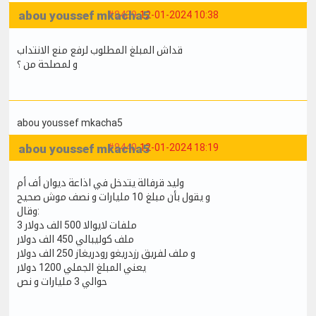
abou youssef mkacha5
#8439
12-01-2024 10:38
قداش المبلغ المطلوب لرفع منع الانتداب
و لمصلحة من ؟
abou youssef mkacha5
abou youssef mkacha5
#8440
12-01-2024 18:19
وليد قرفالة يتدخل في اذاعة ديوان أف أم
و يقول بأن مبلغ 10 مليارات و نصف موش صحيح
وقال:
3 ملفات لايوالا 500 الف دولار
ملف كوليبالي 450 الف دولار
و ملف لفريق رزدريغو رودريغاز 250 الف دولار
يعني المبلغ الجملي 1200 دولار
حوالي 3 مليارات و نص