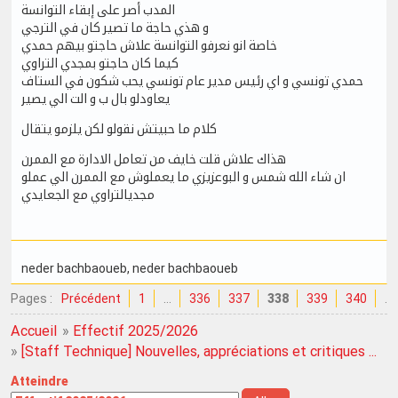
المدب أصر على إبقاء التوانسة
و هذي حاجة ما تصير كان في الترجي
خاصة انو نعرفو التوانسة علاش حاجتو بيهم حمدي
كيما كان حاجتو بمجدي التراوي
حمدي تونسي و اي رئيس مدير عام تونسي يحب شكون في الستاف
يعاودلو بال ب و الت الي يصير
كلام ما حبيتش نقولو لكن يلزمو يتقال
هذاك علاش قلت خايف من تعامل الادارة مع الممرن
ان شاء الله شمس و البوعزيزي ما يعملوش مع الممرن الي عملو
مجديالتراوي مع الجعايدي
neder bachbaoueb
, neder bachbaoueb
Pages :
Précédent
1
…
336
337
338
339
340
…
Accueil
»
Effectif 2025/2026
»
[Staff Technique] Nouvelles, appréciations et critiques ...
Atteindre