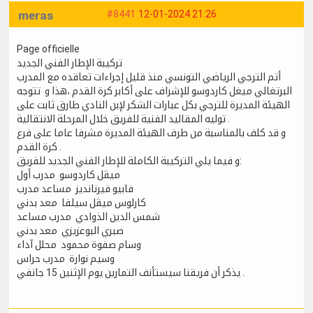
meras
#8441
12-01-2024 21:26
Page officielle
تركيبة الإطار الفني الجديد
أتم الترجي الرياضي التونسي منذ قليل إجراءات تعاقده مع المدرب
البرتغالي ميغل كاردوسو للإشراف على أكابر كرة القدم ،هذا و تتوجه
الهيئة المديرة للترجي بكل عبارات الشكر لإبن النادي طارق ثابت على
توليه المقاليد الفنية للفريق خلال المرحلة الانتقالية .
و قد كلف بالمناسبة من طرف الهيئة المديرة مشرفا عاما على فرع
كرة القدم .
و فيما يلي التركيبة الكاملة للإطار الفني الجديد للفريق:
ميڨل كاردوسو مدرب أول
فابيو فيرنانديز مساعد مدرب
كارلوس ميڨل سيلفا معد بدني
شمس الدين الذوادي مدرب مساعد
صبري البوعزيزي معد بدني
وسام صفوة محمود محلل آداء
وسيم نوارة مدرب حراس
يذكر أن فريقنا سيستأنف التمارين يوم الإثنين 15 جانفي .