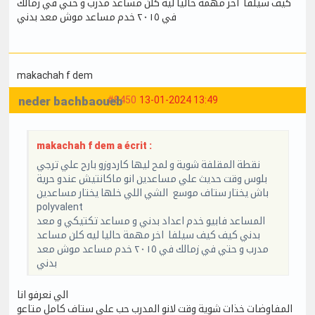
كيف سيلفا اخر مهمة حاليا ليه كلن مساعد مدرب و حتي في زمالك
في ٢٠١٥ خدم مساعد موش معد بدني
makachah f dem
neder bachbaoueb
#8450
13-01-2024 13:49
makachah f dem a écrit :
نقطة المقلفة شوية و لمح ليها كاردوزو بارح علي ترجي
بلوس وقت حديث علي مساعدين انو ماكانتيش عندو حرية
باش يختار ستاف موسع الشي اللي خلها يختار مساعدين
polyvalent
المساعد فابيو خدم اعداد بدني و مساعد تكتيكي و معد
بدني كيف كيف سيلفا اخر مهمة حاليا ليه كلن مساعد
مدرب و حتي في زمالك في ٢٠١٥ خدم مساعد موش معد
بدني
الي نعرفو انا
المفاوضات خذات شوية وقت لانو المدرب حب على ستاف كامل متاعو