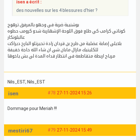
isen a écrit :
des nouvelles sur les 4 blessures d'hier ?
بوشنيبة ضربة في وجهو بالمرفق ترهوج
كوناتي كرامب كي طلع فوق اللوحة الإشهارية شدو كرومب حطوه
عالبلونكار
بلايلي إصابة عضلية من طرح بن قردان زادة تحيرتلو البارح ديراكت
للكلينيك مازال مابان شي ان شاء الله حاجة خفيفة
مرياح اربطة متقاطعة في انتظار قداه المدة لي بش ياخوها
Nils_EST
, Nils_EST
isen
#78
27-11-2024 15:26
Dommage pour Meriah !!!
mestiri67
#79
27-11-2024 15:49