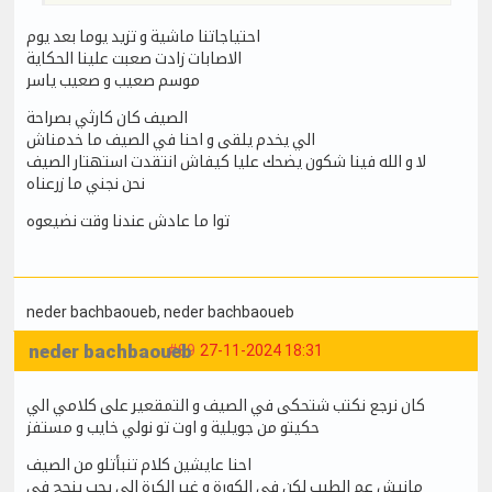
احتياجاتنا ماشية و تزيد يوما بعد يوم
الاصابات زادت صعبت علينا الحكاية
موسم صعيب و صعيب ياسر
الصيف كان كارثي بصراحة
الي يخدم يلقى و احنا في الصيف ما خدمناش
لا و الله فينا شكون يضحك عليا كيفاش انتقدت استهتار الصيف
نحن نجني ما زرعناه
توا ما عادش عندنا وقت نضيعوه
neder bachbaoueb
, neder bachbaoueb
neder bachbaoueb
#89
27-11-2024 18:31
كان نرجع نكتب شتحكى في الصيف و التمقعير على كلامي الي
حكيتو من جويلية و اوت تو نولي خايب و مستفز
احنا عايشين كلام تنبأتلو من الصيف
مانيش عم الطيب لكن في الكورة و غير الكرة الي يحب ينجح في