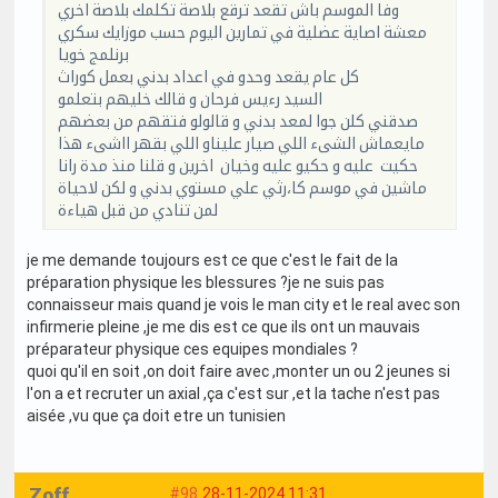
وفا الموسم باش تقعد ترقع بلاصة تكلمك بلاصة اخري
معشة اصاية عضلية في تمارين اليوم حسب موزايك سكري
برنلمج خويا
كل عام يقعد وحدو في اعداد بدني بعمل كوراث
السيد رءيس فرحان و قالك خليهم بتعلمو
صدقني كلن جوا لمعد بدني و قالولو فتقهم من بعضهم
مايعماش الشىء اللي صيار عليناو اللي بقهر ااشىء هذا
حكيت عليه و حكيو عليه وخيان اخرين و قلنا منذ مدة رانا
ماشين في موسم كا،رثي علي مستوي بدني و لكن لاحياة
لمن تنادي من قبل هياءة
je me demande toujours est ce que c'est le fait de la
préparation physique les blessures ?je ne suis pas
connaisseur mais quand je vois le man city et le real avec son
infirmerie pleine ,je me dis est ce que ils ont un mauvais
préparateur physique ces equipes mondiales ?
quoi qu'il en soit ,on doit faire avec ,monter un ou 2 jeunes si
l'on a et recruter un axial ,ça c'est sur ,et la tache n'est pas
aisée ,vu que ça doit etre un tunisien
Zoff
#98
28-11-2024 11:31