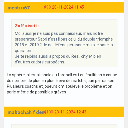
mestiri67
#99
28-11-2024 11:45
Zoff a écrit :
Moi aussi je ne suis pas connaisseur, mais notre
préparateur Sabri n'est il pas celui du double triomphe
2018 et 2019 ? Je ne défend personne mais je pose la
question.
Je te rejoins aussi à propos du Real, city et bien
d'autres cadors européens.
La sphère internationale du football est en ébullition à cause
du nombre de plus en plus élevé de matchs joué par saison.
Plusieurs coachs et joueurs ont soulevé le problème et on
parle même de possibles grèves
makachah f dem
#100
28-11-2024 12:43