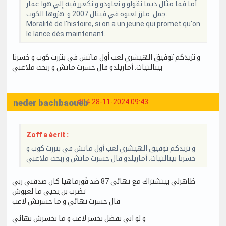
أما فما مثال ديما نقولو و نعاودو و نكعرر فيه إلي هوا عمار
جمل. ملزز لعبوه في فينال 2007 و هزوها الكوب.
Moralité de l'histoire, si on a un jeune qui promet qu'on
le lance dès maintenant.
و نزيدكم توفيق الهيشري لعب أول ماتش في بنزرت كوب و خسرنا
بينالتيات. أماريلدو قال خسرت ماتش و ربحت ملاعبي
neder bachbaoueb
#94
28-11-2024 09:43
Zoff a écrit :
و نزيدكم توفيق الهيشري لعب أول ماتش في بنزرت كوب و
خسرنا بينالتيات. أماريلدو قال خسرت ماتش و ربحت ملاعبي
ظاهرلي بيتشنزاك مع نهائي 87 ضد قْورماهيا كان صدقني ربي
تضرب بن يحيى ما لعبوش
قال خسرت نهائي و ما خسرتش لاعب
و لو اني نفضل نخسر لاعب و ما نخسرش نهائي