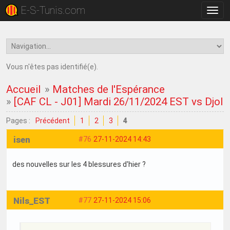
E-S-Tunis.com
Bascu
la
navig
Vous n'êtes pas identifié(e).
Accueil
»
Matches de l'Espérance
»
[CAF CL - J01] Mardi 26/11/2024 EST vs Djoli
Pages :
Précédent
1
2
3
4
isen
#76
27-11-2024 14:43
des nouvelles sur les 4 blessures d'hier ?
Nils_EST
#77
27-11-2024 15:06