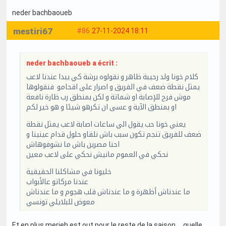
neder bachbaoueb
mestiri67
#86
27-11-2024 18:11
neder bachbaoueb a écrit :
كلام خونا ولد رحيبة ظاهر و نقولوه برشة كي يبدا عندنا لاعب
يمثل نقطة ضعف في الفريق و اصرار على اقحامو فنقولوها
موش فرح للإصابة او شماتة و لكن بمنطق رب ظارة نافعة
او بمنطق الآية و عسى ان تكرهو شيئا و هو خير لكم
يعني خونا حب يقول الي ساعات اصابة لاعب يمثل نقطة
ضعف للفريق تنجم تكون سبب باش نلقاو حلول قدام عينينا و
احنا مصرين باش ما نشوفوهاش
نحكي في العموم مانيش نحكي على لاعب معين
خليونا في مشاكلنا الحقيقية
عندنا مركاتو عالأبواب
ما عندناش أظهرة و ما عندناش قلب هجوم و ما عندناش
معوض للبلايلي تونسي
Et en plus merieh est out pour le reste de la saison … quelle