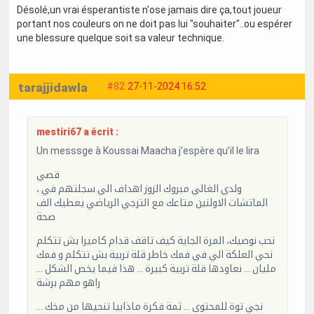
Désolé,un vrai ésperantiste n'ose jamais dire ça,tout joueur
portant nos couleurs on ne doit pas lui "souhaiter"..ou espérer
une blessure quelque soit sa valeur technique.
tarajjidawla
#82
27-11-2024 16:52
mestiri67 a écrit :
Un messsge à Koussai Maacha j’espère qu’il le lira
قصي
، ولدي الغالي مبروك الزوز اهداف الي سجلتهم في
الماتشات الاولنين متاعك مع الترجي الرياضي يعطيك الف
صحة
نحب نوصيك، المرة الجاية كيف تاقف قدام كاميرا بش تتكلم
نحي العلكة الي في فمك خاطر قلة تربية بش تتكلم و فمك
مليان … نعاودها قلة تربية كبيرة … هذا فيما يخص الشكل …
راهو مهم برشة
نجي توة للمحتوى … ثمة فكرة ماذابيا تنحيها من مخك …