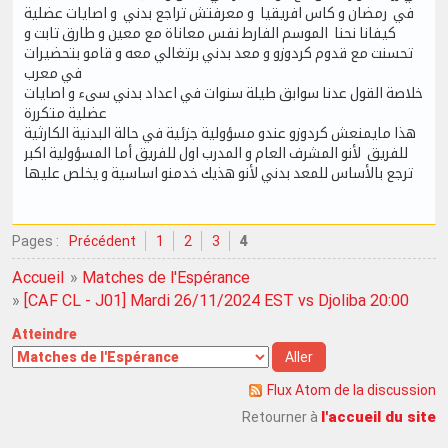
في رمضان و كاس افريقيا و معرفتش تراجع بدني و اصايات عضلية
كيفانا نحنا الموسم الفارط نفس معاناة مع معين و طارق تابت و
تحسنت مع قدوم كردوزو و معد بدني برتغالي معه و قامو بتحضيرات
في معرب
خلاصة القول عدنا سوابق طيلة سنوات في اعداد بدني سىء و اصايات
عضلية متكررة
هذا مايمنعش كردوزو عندو مسؤولية جزئية في حالة البدنية الكارثية
للفريق لأنو المشرف العام و المدرب اول للفريق أما المسؤولية اكبر
ترجع بالأساس للمعد بدني لأنو هذيك خدمنو اساسية و يخلص عليها
Pages :
Précédent
1
2
3
4
Accueil
»
Matches de l'Espérance
»
[CAF CL - J01] Mardi 26/11/2024 EST vs Djoliba 20:00
Atteindre
Flux Atom de la discussion
l'accueil du site
Retourner à