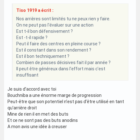
Tiso 1919 a écrit :
Nos arrières sont limités tu ne peux rien y faire.
On ne peut pas l'évaluer sur une action
Est t-il bon défensivement ?
Est -t-il rapide ?
Peut il faire des centres en pleine course ?
Est il constant dans son rendement ?
Est il bon techniquement ?
Combien de passes décisives fait il par année ?
Il peut être généreux dans l'effort mais c'est
insuffisant
Je suis d’accord avec toi
Bouchniba a une énorme marge de progression
Peut-être que son potentiel n’est pas d’être utilisé en tant
qu’arrière droit
Mine de rien il en met des buts
Et ce ne sont pas des buts anodins
A mon avis une idée à creuser