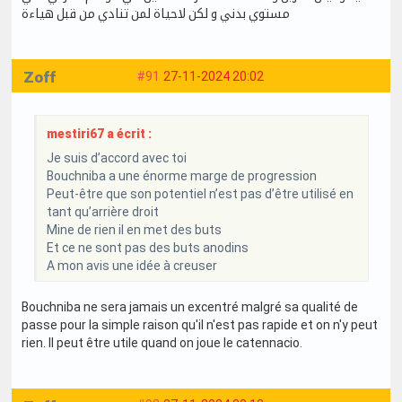
مستوي بدني و لكن لاحياة لمن تنادي من قبل هياءة
Zoff
#91
27-11-2024 20:02
mestiri67 a écrit :
Je suis d’accord avec toi
Bouchniba a une énorme marge de progression
Peut-être que son potentiel n’est pas d’être utilisé en
tant qu’arrière droit
Mine de rien il en met des buts
Et ce ne sont pas des buts anodins
A mon avis une idée à creuser
Bouchniba ne sera jamais un excentré malgré sa qualité de
passe pour la simple raison qu'il n'est pas rapide et on n'y peut
rien. Il peut être utile quand on joue le catennacio.