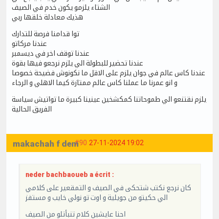
الشتاء يلزمو يكون خدم في الصيف
هذيك معادلة خلقها ربي
توا قدامنا فرصة للتدارك
عندنا مركاتو
عندنا توقف اخر في ديسمبر
عندنا تحضير للبطولة الي يلزم نرجعو فيها بقوة
عندنا كاس عالم في جوان يلزم على الاقل ما نكونوش فضيحة خصوصا
و انو عمرنا ما عملنا كاس عالم ممتازة كيما الاهلي و الرجاء
يلزم نقتنعو الي طموحاتنا كمكشخين عينينا كبيرة ما تواتيش سياسة
الفريق الحالية
makachah f dem
#90
27-11-2024 19:02
neder bachbaoueb a écrit :
كان نرجع نكتب شتحكى في الصيف و التمقعير على كلامي
الي حكيتو من جويلية و اوت تو نولي خايب و مستفز
احنا عايشين كلام تنبأتلو من الصيف