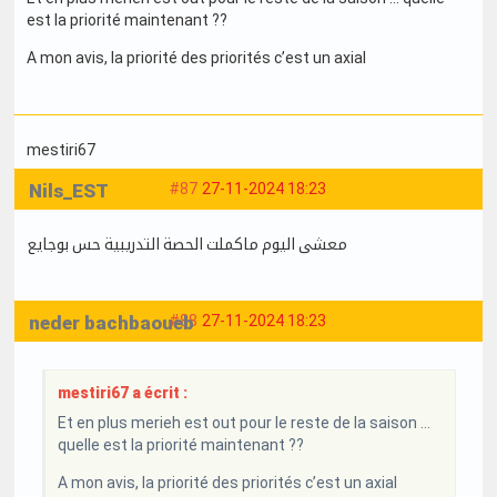
est la priorité maintenant ??
A mon avis, la priorité des priorités c’est un axial
mestiri67
Nils_EST
#87
27-11-2024 18:23
معشى اليوم ماكملت الحصة التدريبية حس بوجايع
neder bachbaoueb
#88
27-11-2024 18:23
mestiri67 a écrit :
Et en plus merieh est out pour le reste de la saison …
quelle est la priorité maintenant ??
A mon avis, la priorité des priorités c’est un axial