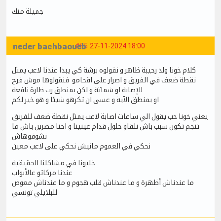
جميلة منك
neder bachbaoueb
#85
27-11-2024 18:00
كلام خونا ولد رحيبة ظاهر و نقولوه برشة كي يبدا عندنا لاعب يمثل
نقطة ضعف في الفريق و اصرار على اقحامو فنقولوها موش فرح
للإصابة او شماتة و لكن بمنطق رب ظارة نافعة
او بمنطق الآية و عسى ان تكرهو شيئا و هو خير لكم
يعني خونا حب يقول الي ساعات اصابة لاعب يمثل نقطة ضعف للفريق
تنجم تكون سبب باش نلقاو حلول قدام عينينا و احنا مصرين باش ما
نشوفوهاش
نحكي في العموم مانيش نحكي على لاعب معين
خليونا في مشاكلنا الحقيقية
عندنا مركاتو عالأبواب
ما عندناش أظهرة و ما عندناش قلب هجوم و ما عندناش معوض
للبلايلي تونسي