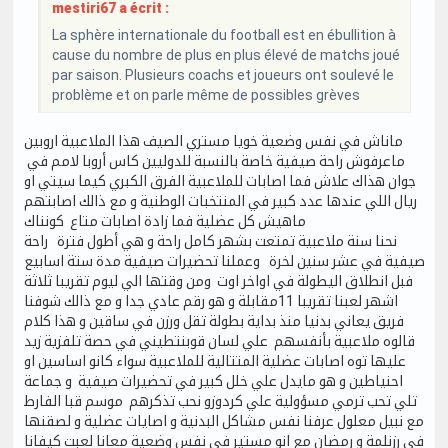
mestiri67 a écrit :
La sphère internationale du football est en ébullition à
cause du nombre de plus en plus élevé de matchs joué
par saison. Plusieurs coachs et joueurs ont soulevé le
problème et on parle même de possibles grèves
ماناش في نفس وضعية خويا مستري الصيف هذا الملاعبية اروبين
ماعرفوش راحة صيفية خاصة بالنسبة للدوليين كاس أروبا لامم في
جوان هذاك علاش فما اصابات للملاعبية الفرق الكبري كيما سيتي او
ريال اللي عندها عدد كبير في المنتخبات الوطنية و مع ذالك اصابتهم
ماهيش كل عضلية فما زادة اصابات متاع كونناك
نحنا سنة ملاعبية تمتعت بشهر كامل راحة و هي أطول فترة راحة
صيفية في عشر سنين لخرة وعملنا تحضيرات صيفية مدة ستة اسابيع
فبل انطلاق اليطولة في اواخر اوت ومن وقتها الي ليوم تقريبا ثلاثة
اشهر لعبنا تقريبا 11مقابلة و هو رقم عادي جدا و مع ذالك شوفنا
فريق يعاني بدنيا منذ بداية بطولة تقل ورزن في ساقين و هذا كلام
قالوه ملاعبية بأنفسهم علي لسان قوبنتطيني في حصة تلفزية زيد
عليها توه اصابات عضلية المتتالية للملاعبية سواء كانو اساسين او
احنياطين و هو مايدل علي خلل كبير في تحضيرات صيفية و جماعة
تلي تحب ترمي مسؤولية علي كردوزو نحب تذكرهم موسم قبا الفارط
مع نبيل معلول عرفنا نفس مشاكل البدنية و اصايات عضلية و لصقنها
في رزنلمة و رمضان مع انو مستير في نفس وضعية معانا لعبت كيفانا