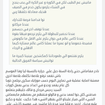
مانيش عم الطيب لكن في الكورة و غير الكرة الي يحب ينجح
في الشتاء يلزمو يكون خدم في الصيف
هذيك معادلة خلقها ربي
توا قدامنا فرصة للتدارك
عندنا مركاتو
عندنا توقف اخر في ديسمبر
عندنا تحضير للبطولة الي يلزم نرجعو فيها بقوة
عندنا كاس عالم في جوان يلزم على الاقل ما نكونوش
فضيحة خصوصا و انو عمرنا ما عملنا كاس عالم ممتازة كيما
الاهلي و الرجاء
يلزم نقتنعو الي طموحاتنا كمكشخين عينينا كبيرة ما
تواتيش سياسة الفريق الحالية
نادر مفاماش حتي راحة السنة حبل علي جرارة بالنسبة ليا وفا الموسم
باش تقعد ترقع بلاصة تكلمك بلاصة اخري
معشة اصاية عضلية في تمارين اليوم حسب موزايك سكري برنلمج خويا
كل عام يقعد وحدو في اعداد بدني بعمل كوراث
السيد رءيس فرحان و قالك خليهم بتعلمو
صدقني كلن جوا لمعد بدني و قالولو فتقهم من بعضهم مايعماش
الشىء اللي صيار عليناو اللي بقهر ااشىء هذا حكيت عليه و حكيو
عليه وخيان اخرين و قلنا منذ مدة رانا ماشين في موسم كا،رثي علي