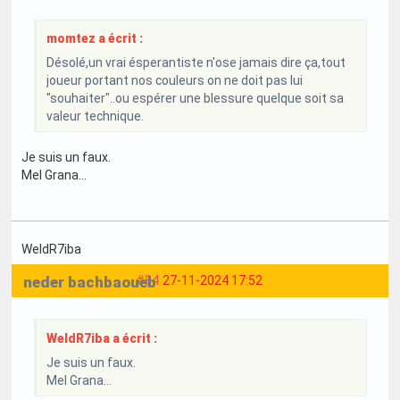
momtez a écrit :
Désolé,un vrai ésperantiste n'ose jamais dire ça,tout
joueur portant nos couleurs on ne doit pas lui
"souhaiter"..ou espérer une blessure quelque soit sa
valeur technique.
Je suis un faux.
Mel Grana...
WeldR7iba
neder bachbaoueb
#84
27-11-2024 17:52
WeldR7iba a écrit :
Je suis un faux.
Mel Grana...