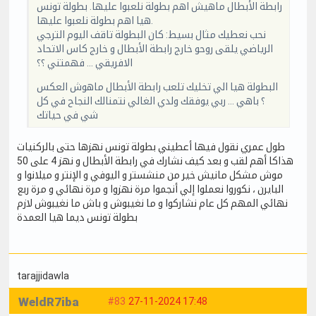
رابطة الأبطال ماهيش اهم بطولة نلعبوا عليها. بطولة تونس
هيا اهم بطولة نلعبوا عليها.
نحب نعطيك مثال بسيط: كان البطولة تاقف اليوم الترجي
الرياضي يلقى روحو خارج رابطة الأبطال و خارج كاس الاتحاد
الافريقي … فهمتني ؟؟
البطولة هيا الي تخليك تلعب رابطة الأبطال ماهوش العكس
؟ باهي … ربي يوفقك ولدي الغالي نتمنالك النجاح في كل
شي في حياتك
طول عمري نقول فيها أعطيني بطولة تونس نهزها حتى بالركنيات
هذاكا أهم لقب و بعد كيف نشارك في رابطة الأبطال و نهز 4 على 50
موش مشكل مانيش خير من منشستر و اليوفي و الإنتر و ميلانوا و
البايرن ، نكوروا نعملوا إلي أنجموا مرة نهزوا و مرة نهائي و مرة ربع
نهائي المهم كل عام نشاركوا و ما نغيبوش و باش ما نغيبوش لازم
بطولة تونس ديما هيا العمدة
tarajjidawla
WeldR7iba
#83
27-11-2024 17:48