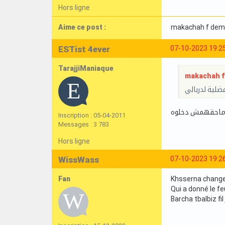
Hors ligne
Aime ce post :
makachah f dem
ESTist 4ever
07-10-2023 19:2
TarajjiManiaque
makachah f 
ضلية لدربالي
 ماحقهمش دخلوه
Inscription : 05-04-2011
Messages : 3 783
Hors ligne
WissWass
07-10-2023 19:2
Fan
Khsserna chang
Qui a donné le fe
Barcha tbalbiz fi