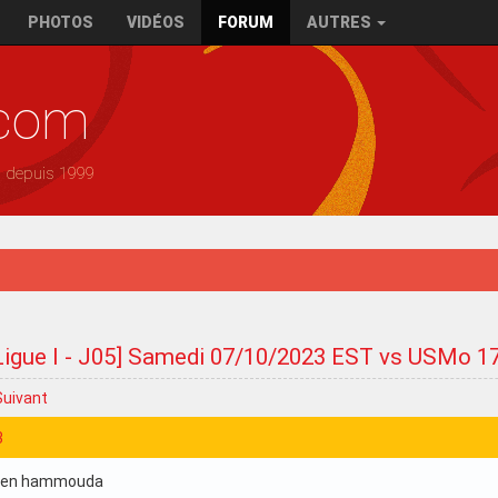
PHOTOS
VIDÉOS
FORUM
AUTRES
.com
— depuis 1999
Ligue I - J05] Samedi 07/10/2023 EST vs USMo 1
Suivant
3
 ben hammouda