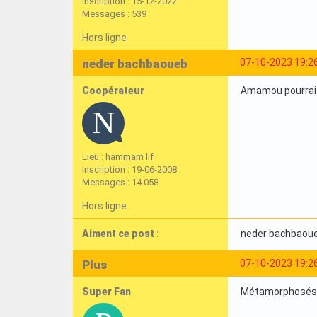
Inscription : 15-12-2022
Messages : 539
Hors ligne
neder bachbaoueb
07-10-2023 19:2
Coopérateur
Amamou pourrait 
Lieu : hammam lif
Inscription : 19-06-2008
Messages : 14 058
Hors ligne
Aiment ce post :
neder bachbaou
Plus
07-10-2023 19:2
Super Fan
Métamorphosés 