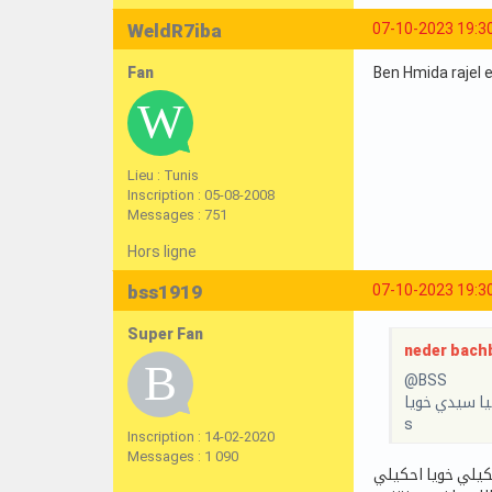
WeldR7iba
07-10-2023 19:3
Fan
Ben Hmida rajel 
Lieu : Tunis
Inscription : 05-08-2008
Messages : 751
Hors ligne
bss1919
07-10-2023 19:3
Super Fan
neder bachb
@BSS
ا سيدي خويا
s
Inscription : 14-02-2020
Messages : 1 090
كيلي خويا احكيلي