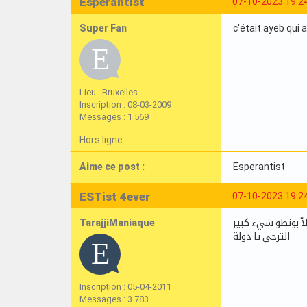
Esperantist
07-10-2023 19:2
Super Fan
c'était ayeb qui 
Lieu : Bruxelles
Inscription : 08-03-2009
Messages : 1 569
Hors ligne
Aime ce post :
Esperantist
ESTist 4ever
07-10-2023 19:2
TarajjiManiaque
اّ بونطو شيء كبير
الترجي يا دولة
Inscription : 05-04-2011
Messages : 3 783