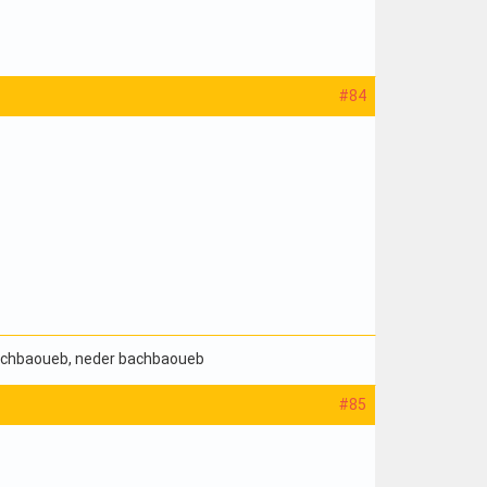
#84
bachbaoueb
, neder bachbaoueb
#85