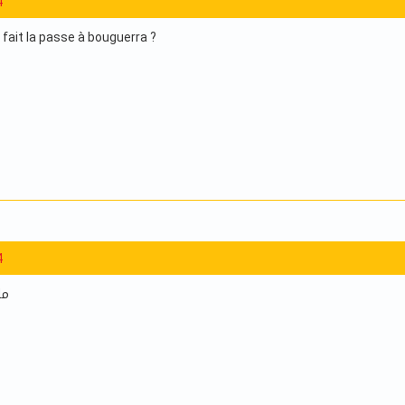
4
a fait la passe à bouguerra ?
4
مل