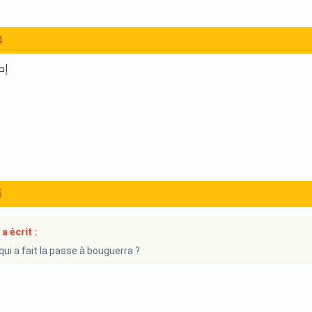
4
إص
5
a écrit :
qui a fait la passe à bouguerra ?