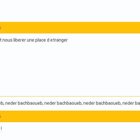
6
nous liberer une place d etranger
eb
, neder bachbaoueb
, neder bachbaoueb
, neder bachbaoueb
, neder 
6
!