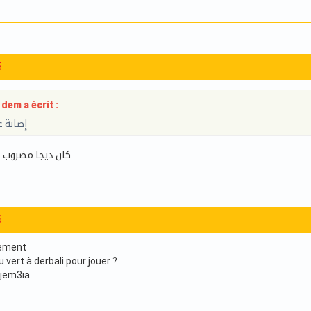
5
dem a écrit :
إصابة ع
كان ديجا مضروب
6
ement
u vert à derbali pour jouer ?
l jem3ia