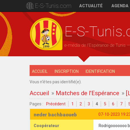
E-S-Tunis.com
ACTUALITÉ
AGENDA
E-S-Tunis
e-média de l'Espérance de Tunis 
ACCUEIL
INSCRIPTION
IDENTIFICATION
Vous n'êtes pas identifié(e).
Accueil
»
Matches de l'Espérance
»
[
Pages :
Précédent
1
2
3
4
5
6
7
neder bachbaoueb
07-10-2023 19:2
Coopérateur
Rodrigooooooo