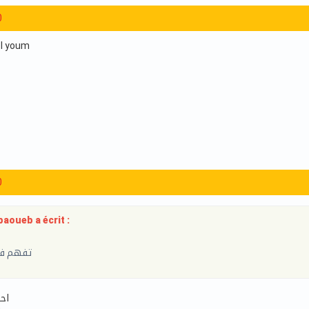
0
el youm
0
aoueb a écrit :
تفهم في
اح