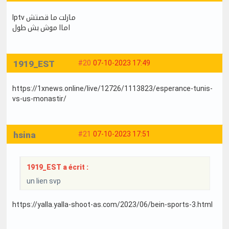
Iptv مازلت ما قصتش
اماا موش بش طول
1919_EST
#20
07-10-2023 17:49
https://1xnews.online/live/12726/1113823/esperance-tunis-
vs-us-monastir/
hsina
#21
07-10-2023 17:51
1919_EST a écrit :
un lien svp
https://yalla.yalla-shoot-as.com/2023/06/bein-sports-3.html