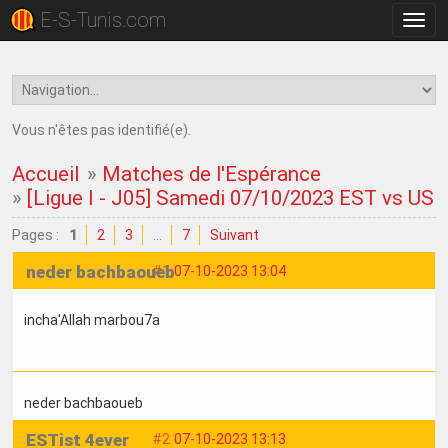
E-S-Tunis.com
Bascu
la
navig
Vous n'êtes pas identifié(e).
Accueil
»
Matches de l'Espérance
»
[Ligue I - J05] Samedi 07/10/2023 EST vs US
Pages :
1
2
3
…
7
Suivant
neder bachbaoueb
#1
07-10-2023 13:04
incha'Allah marbou7a
neder bachbaoueb
ESTist 4ever
#2
07-10-2023 13:13