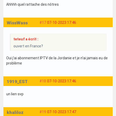
Ahhhh quel rattache des nôtres
WissWass
#17
07-10-2023 17:46
teteuf a écrit :
ouvert en France?
Oui j’ai abonnement IPTV de la Jordanie et je n’ai jamais eu de
problème
1919_EST
#18
07-10-2023 17:46
un lien svp
khaliloz
#19
07-10-2023 17:47