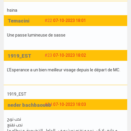
hsina
Temacini
#22
07-10-2023 18:01
Une passe lumineuse de sasse
1919_EST
#23
07-10-2023 18:02
L'Esperance a un bien meilleur visage depuis le départ de MC.
1919_EST
neder bachbaoueb
#24
07-10-2023 18:03
نحب نربح
نحب نقنع
و خايف لا كي نربح و نقنع نمشيو في الحلول الترقيعية و نبطلو ما