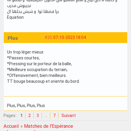
نجيبوش مدرب
برا فضها توا و شبش يحلها ال
Equation
Plus
#25
07-10-2023 18:04
Un trop léger mieux:
*Passes courtes,
*Pressing sur le porteur de la balle,
*Meilleure occupation du terrain,
*Offensivement, bien meilleurs.
TT bouge beaucoup et oriente du bord.
Plus
, Plus
, Plus
, Plus
Pages :
1
2
3
…
7
Suivant
Accueil
»
Matches de l'Espérance