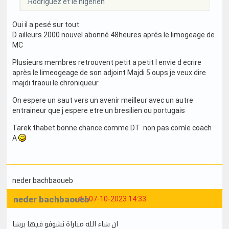
.Rodriguez et le nigérien
Oui il a pesé sur tout
D ailleurs 2000 nouvel abonné 48heures aprés le limogeage de
MC
Plusieurs membres retrouvent petit a petit l envie d ecrire
après le limeogeage de son adjoint Majdi 5 oups je veux dire
majdi traoui le chroniqueur
On espere un saut vers un avenir meilleur avec un autre
entraineur que j espere etre un bresilien ou portugais
Tarek thabet bonne chance comme DT non pas comle coach
A
neder bachbaoueb
neder bachbaoueb
#7
07-10-2023 14:33
ان شاء الله مباراة نشوفو فيها برشا