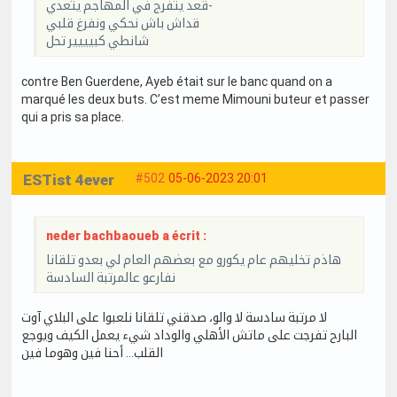
قعد يتفرج في المهاجم يتعدي-
قداش باش نحكي ونفرغ قلبي
شانطي كبيييير تحل
contre Ben Guerdene, Ayeb était sur le banc quand on a
marqué les deux buts. C’est meme Mimouni buteur et passer
qui a pris sa place.
ESTist 4ever
#502
05-06-2023 20:01
neder bachbaoueb a écrit :
هاذم تخليهم عام يكورو مع بعضهم العام لي بعدو تلقانا
نفارعو عالمرتبة السادسة
لا مرتبة سادسة لا والو، صدقني تلقانا نلعبوا على البلاي آوت
البارح تفرجت على ماتش الأهلي والوداد شيء يعمل الكيف ويوجع
القلب… أحنا فين وهوما فين