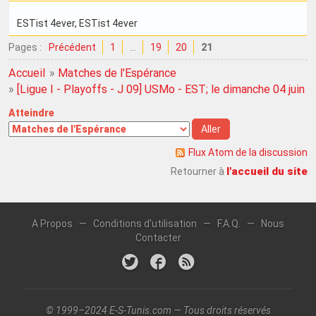
ESTist 4ever
, ESTist 4ever
Pages :
Précédent
1
…
19
20
21
Accueil
»
Matches de l'Espérance
»
[Ligue I - Playoffs - J 09] USMo - EST; le dimanche 04 juin 
Atteindre
Flux Atom de la discussion
l'accueil du site
Retourner à
A Propos
—
Conditions d'utilisation
—
F.A.Q.
—
Nous
Contacter
© 1999–2024 E-S-Tunis.com — Tous droits réservés