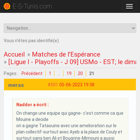
E-S-Tunis.com
Bascu
la
navig
Vous n'êtes pas identifié(e).
Accueil
»
Matches de l'Espérance
»
[Ligue I - Playoffs - J 09] USMo - EST; le dima
Pages :
Précédent
1
…
19
20
21
meras
#501
05-06-2023 19:38
Naddor a écrit :
On change une equipe qui gagne- c'est comme ca que
Mouine a decide
on a gagne Tataouine avec une amelioration sur le
plan collectif-surtout avec Ayeb a la place de Couly et
surtout sans ben Ali et Bougrine-Mimouni a aussi