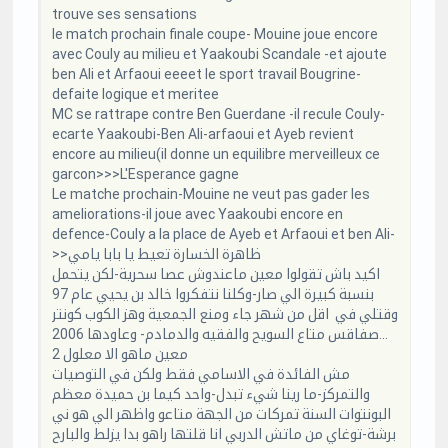
trouve ses sensations
le match prochain finale coupe- Mouine joue encore
avec Couly au milieu et Yaakoubi Scandale -et ajoute
ben Ali et Arfaoui eeeet le sport travail Bougrine-
defaite logique et meritee
MC se rattrape contre Ben Guerdane -il recule Couly-
ecarte Yaakoubi-Ben Ali-arfaoui et Ayeb revient
encore au milieu(il donne un equilibre merveilleux ce
garcon>>>L'Esperance gagne
Le matche prochain-Mouine ne veut pas gader les
ameliorations-il joue avec Yaakoubi encore en
defence-Couly a la place de Ayeb et Arfaoui et ben Ali-
>>ظاهرة الخسارة تعيط يا بابا يامي
اكيد باش تقولوا معين ماعندوش عصا سحرية-لكن يتحمل
بنسبة كبيرة الي صار-وكلنا نتفكروا خالد بن يحيي عام 97
وقتلي في اقل من شهر جاء ومنع الجمعية وهز الكوب كونتر
صفاقس متاع السويح والفقيه والدمادم- وعاودها 2006...
معين ماهو الا معلول 2
مش الفائدة في الاسامي فقط ولكن في التوصيات
والتمركز-ما رينا شيء تبدل-واحد كيما بن حميدة معظم
البونتوات السنة تمركات من الجهة متاعو واظهر الي هو ني
برشة-توغاي من ماتش الدربي انا قلتها راهو بدا يزلط والبارح