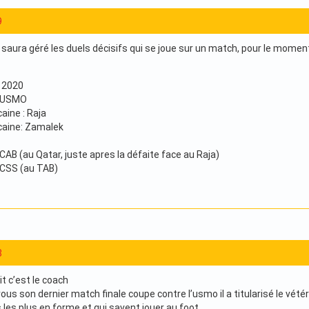
9
aura géré les duels décisifs qui se joue sur un match, pour le moment,
 2020
: USMO
aine : Raja
caine: Zamalek
CAB (au Qatar, juste apres la défaite face au Raja)
 CSS (au TAB)
8
it c’est le coach
us son dernier match finale coupe contre l’usmo il a titularisé le vétér
rs les plus en forme et qui savent jouer au foot