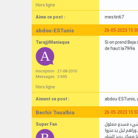
Hors ligne
Aime ce post :
mestiri67
abdou-ESTunis
26-05-2023 15:3
TarajjiManiaque
Si on prend Beja 
de haut la79i9a
Inscription : 21-08-2010
Messages : 3 695
Hors ligne
Aiment ce post :
abdou-ESTunis
,
Bechir Toualbia
26-05-2023 15:5
Super Fan
كل شيء فسدو معلول
ا ممكن يزيد الشك