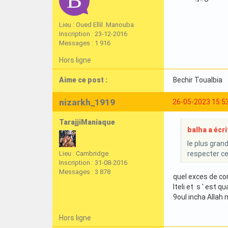
Lieu : Oued Ellil .Manouba
Inscription : 23-12-2016
Messages : 1 916
Hors ligne
Aime ce post :
Bechir Toualbia
nizarkh_1919
26-05-2023 15:5
TarajjiManiaque
balha a écrit
le plus grand
Lieu : Cambridge
respecter ce
Inscription : 31-08-2016
Messages : 3 878
quel exces de co
lteli et s ' est q
9oul incha Alla
Hors ligne