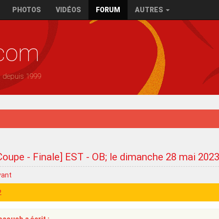
PHOTOS
VIDÉOS
FORUM
AUTRES
.com
— depuis 1999
Coupe - Finale] EST - OB; le dimanche 28 mai 202
vant
2