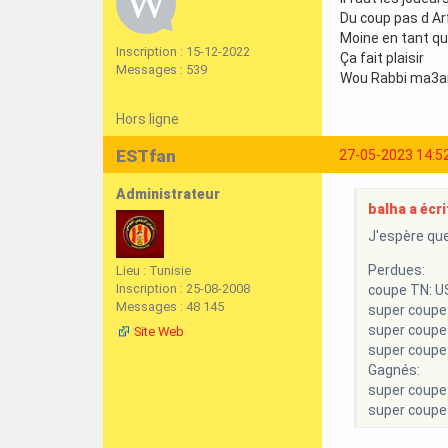
Du coup pas d Ar
Moine en tant que
Inscription : 15-12-2022
Ça fait plaisir
Messages : 539
Wou Rabbi ma3a
Hors ligne
ESTfan
27-05-2023 14:5
Administrateur
balha a écrit
J'espère que
Perdues:
Lieu : Tunisie
Inscription : 25-08-2008
coupe TN: 
Messages : 48 145
super coup
super coupe 
Site Web
super coupe 
Gagnés:
super coupe 
super coupe