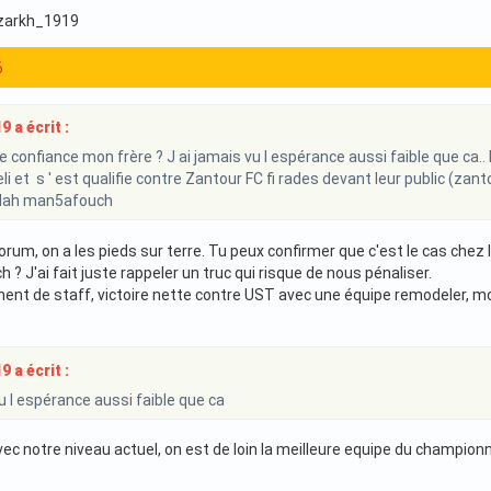
izarkh_1919
6
 a écrit :
e confiance mon frère ? J ai jamais vu l espérance aussi faible que ca.
i et s ' est qualifie contre Zantour FC fi rades devant leur public (zanto
Allah man5afouch
forum, on a les pieds sur terre. Tu peux confirmer que c'est le cas chez l
 ? J'ai fait juste rappeler un truc qui risque de nous pénaliser.
ent de staff, victoire nette contre UST avec une équipe remodeler, mo
 a écrit :
vu l espérance aussi faible que ca
avec notre niveau actuel, on est de loin la meilleure equipe du champio