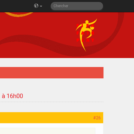
3 à 16h00
#26