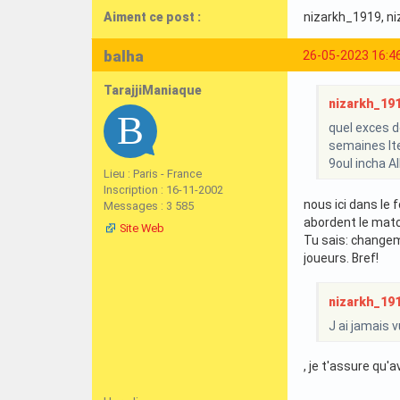
Aiment ce post :
nizarkh_1919
, n
balha
26-05-2023 16:4
TarajjiManiaque
nizarkh_1919
quel exces d
semaines ltel
9oul incha 
Lieu : Paris - France
Inscription : 16-11-2002
nous ici dans le 
Messages : 3 585
abordent le match
Site Web
Tu sais: changem
joueurs. Bref!
nizarkh_1919
J ai jamais 
, je t'assure qu'