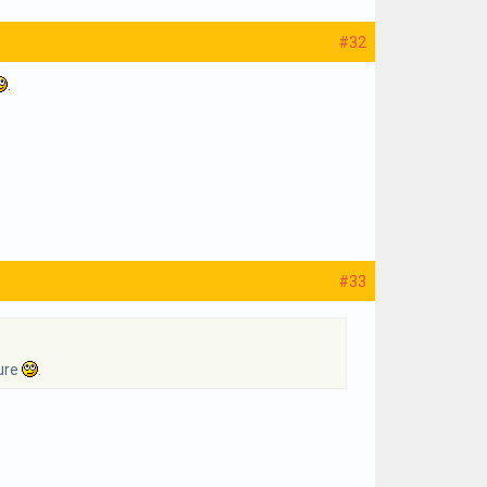
#32
.
#33
sure
.