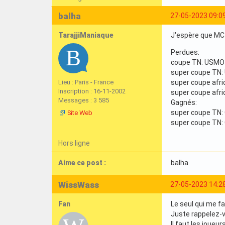
balha
27-05-2023 09:0
TarajjiManiaque
J'espère que MC s
Perdues:
coupe TN: USMO
super coupe TN
Lieu : Paris - France
super coupe afric
Inscription : 16-11-2002
super coupe afri
Messages : 3 585
Gagnés:
super coupe TN: 
Site Web
super coupe TN:
Hors ligne
Aime ce post :
balha
WissWass
27-05-2023 14:2
Fan
Le seul qui me fa
Juste rappelez-vo
Il faut les joueu