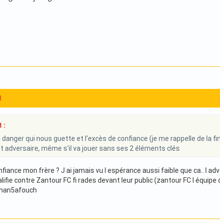
3
 :
 danger qui nous guette et l'excès de confiance (je me rappelle de la fi
t adversaire, même s'il va jouer sans ses 2 éléments clés
nfiance mon frère ? J ai jamais vu l espérance aussi faible que ca.. l
ualifie contre Zantour FC fi rades devant leur public (zantour FC l équipe 
h man5afouch