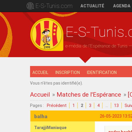
E-S-Tunis.com
ACTUALITÉ
AGENDA
E-S-Tunis
e-média de l'Espérance de Tunis 
ACCUEIL
INSCRIPTION
IDENTIFICATION
Vous n'êtes pas identifié(e).
Accueil
»
Matches de l'Espérance
»
[
Pages :
Précédent
1
2
3
4
…
13
Sui
balha
26-05-2023 13:5
TarajjiManiaque