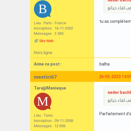
neder bachb
ب لقاء حياتو
tu as complèteme
Lieu : Paris - France
Inscription : 16-11-2002
Messages : 3 585
Site Web
Hors ligne
Aime ce post :
balha
mestiri67
26-05-2023 14:0
TarajjiManiaque
neder bachb
ب لقاء حياتو
Parfaitement d’a
Lieu : Tunis
Inscription : 09-11-2008
Messages : 12 856