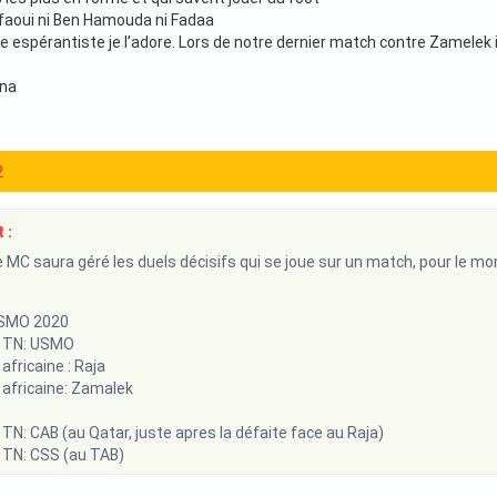
faoui ni Ben Hamouda ni Fadaa
 espérantiste je l’adore. Lors de notre dernier match contre Zamelek il
na
2
 :
 MC saura géré les duels décisifs qui se joue sur un match, pour le mom
USMO 2020
e TN: USMO
africaine : Raja
africaine: Zamalek
TN: CAB (au Qatar, juste apres la défaite face au Raja)
 TN: CSS (au TAB)