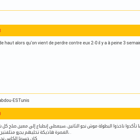
8
de haut alors qu'on vient de perdre contre eux 2-0 il y a à peine 3 semain
 abdou-ESTunis
0
بحوها تأكدوا ناخذوا البطولة موش نجو الثانين ،سيعطي إنطباع إلي معين صلح 
،الغصرة هاذيكة تخليهم يجرو متلفتين وراهم ليل يدعثروا .
كان خسرنا الكاس نحن