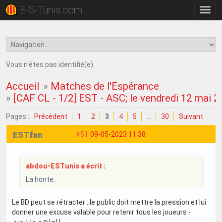
E-S-Tunis.com
Bascu
la
navig
Vous n'êtes pas identifié(e).
Accueil
»
Matches de l'Espérance
»
[CAF CL - 1/2] EST - ASC; le vendredi 12 mai 
Pages :
Précédent
1
2
3
4
5
…
30
Suivant
ESTfan
#51
09-05-2023 11:38
abdou-ESTunis a écrit :
La honte.
Le BD peut se rétracter : le public doit mettre la pression et lui
donner une excuse valable pour retenir tous les joueurs -
لعلهم حاشمين !