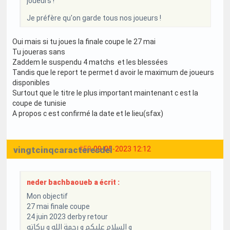
joueurs !
Je préfère qu'on garde tous nos joueurs !
Oui mais si tu joues la finale coupe le 27 mai
Tu joueras sans
Zaddem le suspendu 4 matchs et les blessées
Tandis que le report te permet d avoir le maximum de joueurs
disponibles
Surtout que le titre le plus important maintenant c est la
coupe de tunisie
A propos c est confirmé la date et le lieu(sfax)
vingtcinqcaracteresdelong
#59
09-05-2023 12:12
neder bachbaoueb a écrit :
Mon objectif
27 mai finale coupe
24 juin 2023 derby retour
و السلام عليكم و رحمة الله و بركاته