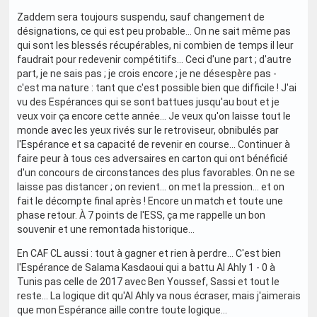
Zaddem sera toujours suspendu, sauf changement de
désignations, ce qui est peu probable... On ne sait même pas
qui sont les blessés récupérables, ni combien de temps il leur
faudrait pour redevenir compétitifs... Ceci d'une part ; d'autre
part, je ne sais pas ; je crois encore ; je ne désespère pas -
c'est ma nature : tant que c'est possible bien que difficile ! J'ai
vu des Espérances qui se sont battues jusqu'au bout et je
veux voir ça encore cette année... Je veux qu'on laisse tout le
monde avec les yeux rivés sur le retroviseur, obnibulés par
l'Espérance et sa capacité de revenir en course... Continuer à
faire peur à tous ces adversaires en carton qui ont bénéficié
d'un concours de circonstances des plus favorables. On ne se
laisse pas distancer ; on revient... on met la pression... et on
fait le décompte final après ! Encore un match et toute une
phase retour. À 7 points de l'ESS, ça me rappelle un bon
souvenir et une remontada historique...
En CAF CL aussi : tout à gagner et rien à perdre... C'est bien
l'Espérance de Salama Kasdaoui qui a battu Al Ahly 1 - 0 à
Tunis pas celle de 2017 avec Ben Youssef, Sassi et tout le
reste... La logique dit qu'Al Ahly va nous écraser, mais j'aimerais
que mon Espérance aille contre toute logique...