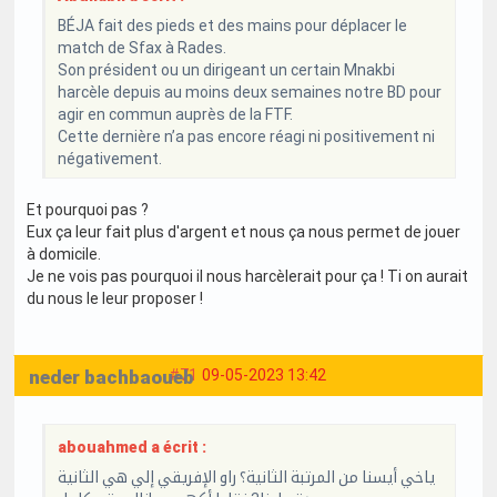
BÉJA fait des pieds et des mains pour déplacer le
match de Sfax à Rades.
Son président ou un dirigeant un certain Mnakbi
harcèle depuis au moins deux semaines notre BD pour
agir en commun auprès de la FTF.
Cette dernière n’a pas encore réagi ni positivement ni
négativement.
Et pourquoi pas ?
Eux ça leur fait plus d'argent et nous ça nous permet de jouer
à domicile.
Je ne vois pas pourquoi il nous harcèlerait pour ça ! Ti on aurait
du nous le leur proposer !
neder bachbaoueb
#71
09-05-2023 13:42
abouahmed a écrit :
ياخي أيسنا من المرتبة الثانية؟ راو الإفريقي إلي هي الثانية