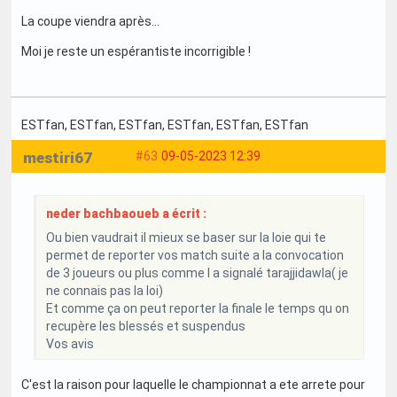
La coupe viendra après...
Moi je reste un espérantiste incorrigible !
ESTfan
, ESTfan
, ESTfan
, ESTfan
, ESTfan
, ESTfan
mestiri67
#63
09-05-2023 12:39
neder bachbaoueb a écrit :
Ou bien vaudrait il mieux se baser sur la loie qui te
permet de reporter vos match suite a la convocation
de 3 joueurs ou plus comme l a signalé tarajjidawla( je
ne connais pas la loi)
Et comme ça on peut reporter la finale le temps qu on
recupère les blessés et suspendus
Vos avis
C'est la raison pour laquelle le championnat a ete arrete pour