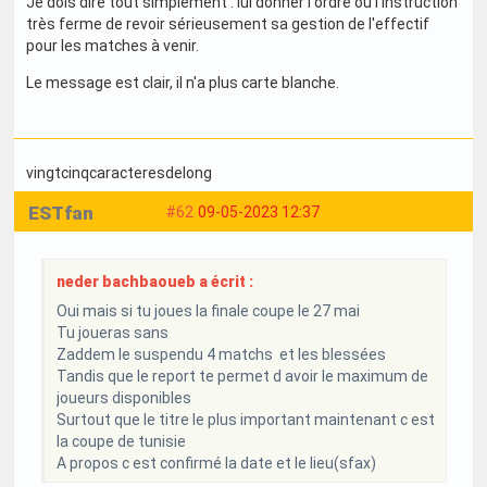
Je dois dire tout simplement : lui donner l'ordre ou l'instruction
très ferme de revoir sérieusement sa gestion de l'effectif
pour les matches à venir.
Le message est clair, il n'a plus carte blanche.
vingtcinqcaracteresdelong
ESTfan
#62
09-05-2023 12:37
neder bachbaoueb a écrit :
Oui mais si tu joues la finale coupe le 27 mai
Tu joueras sans
Zaddem le suspendu 4 matchs et les blessées
Tandis que le report te permet d avoir le maximum de
joueurs disponibles
Surtout que le titre le plus important maintenant c est
la coupe de tunisie
A propos c est confirmé la date et le lieu(sfax)