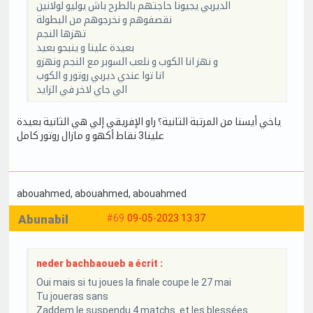
الديربي يجيونا حاجتهم بالطرح باش يوليو لولانين
نقصفوهم و نخرجوهم من البطولة
تهزها النجم
بعيدة علينا و ينبحو بعيد
و نهز انا الكوب و نلعب السوبر مع النجم ونهزو
انا توا عندي ديربي روتور و الكوب
الي جاي لاخر في الزايد
ياخي أيسنا من المرتبة الثانية؟ راو الإفريقي إلي هي الثانية بعيدة
علينا3 نقاط أكهو و مازال روتور كامل
abouahmed
, abouahmed
, abouahmed
Abunabil
#69
09-05-2023 13:37
neder bachbaoueb a écrit :
Oui mais si tu joues la finale coupe le 27 mai
Tu joueras sans
Zaddem le suspendu 4 matchs et les blessées