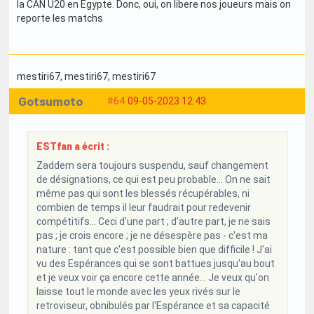
la CAN U20 en Egypte. Donc, oui, on libere nos joueurs mais on
reporte les matchs
mestiri67
, mestiri67
, mestiri67
Gotsumoto
#64
09-05-2023 12:43
ESTfan a écrit :
Zaddem sera toujours suspendu, sauf changement
de désignations, ce qui est peu probable... On ne sait
même pas qui sont les blessés récupérables, ni
combien de temps il leur faudrait pour redevenir
compétitifs... Ceci d'une part ; d'autre part, je ne sais
pas ; je crois encore ; je ne désespère pas - c'est ma
nature : tant que c'est possible bien que difficile ! J'ai
vu des Espérances qui se sont battues jusqu'au bout
et je veux voir ça encore cette année... Je veux qu'on
laisse tout le monde avec les yeux rivés sur le
retroviseur, obnibulés par l'Espérance et sa capacité