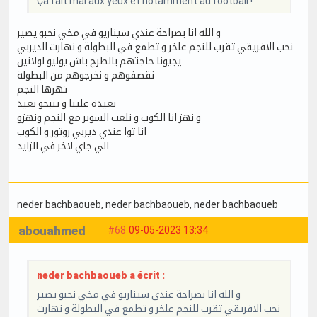
Ça fait mal aux yeux et notamment au football !
و الله انا بصراحة عندي سيناريو في مخي نحبو يصير
نحب الافريقي تقرب للنجم علخر و تطمع في البطولة و نهارت الديربي
يجيونا حاجتهم بالطرح باش يوليو لولانين
نقصفوهم و نخرجوهم من البطولة
تهزها النجم
بعيدة علينا و ينبحو بعيد
و نهز انا الكوب و نلعب السوبر مع النجم ونهزو
انا توا عندي ديربي روتور و الكوب
الي جاي لاخر في الزايد
neder bachbaoueb
, neder bachbaoueb
, neder bachbaoueb
abouahmed
#68
09-05-2023 13:34
neder bachbaoueb a écrit :
و الله انا بصراحة عندي سيناريو في مخي نحبو يصير
نحب الافريقي تقرب للنجم علخر و تطمع في البطولة و نهارت