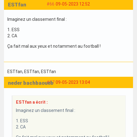
ESTfan
#66
09-05-2023 12:52
Imaginez un classement final :
1. ESS
2. CA
Ça fait mal aux yeux et notamment au football !
ESTfan
, ESTfan
, ESTfan
neder bachbaoueb
#67
09-05-2023 13:04
ESTfan a écrit :
Imaginez un classement final :
1. ESS
2. CA