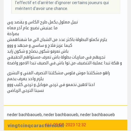
l'effectif et d'arrêter d'ignorer certains joueurs qui
méritent d'avoir une chance.
نبيل معلول يكمل طرح الكاس و يقصد ربي
ما عينيش نضيع عام آخر معاه
بصراحة
يلزم نكملو البطولة باكثر عدد من الشبان الي ما شفناهمش
كيما عزيز فلاح و ساسي و مجهد و ووو
باش نعرفو شكون يصلح و شكون زايد
تجربهم في مباريات بطولة باش تعرف مستواهم الحقيقي
و هكة تبدا عملية التنضيف من توا باش في الصيف تبدا الامور واضحة
راهو مشكلتنا موش فلوس مشكلتنا التصرف الفني و البشري
يلزم واحد يعرف يخمم
احنا لاهين نخممو في ترجي موبايل و ترجي كليب ووو
نسينا الترجي الرياضي
neder bachbaoueb
, neder bachbaoueb
, neder bachbaoueb
vingtcinqcaracteresdelong
#61
09-05-2023 12:32