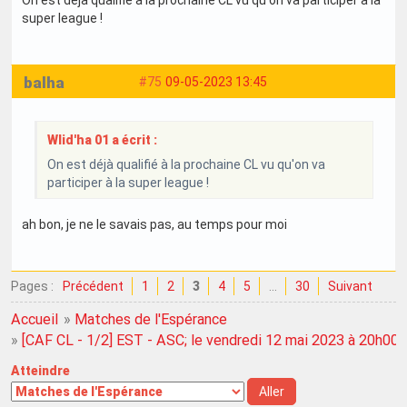
On est déjà qualifié à la prochaine CL vu qu'on va participer à la
super league !
balha
#75
09-05-2023 13:45
Wlid'ha 01 a écrit :
On est déjà qualifié à la prochaine CL vu qu'on va
participer à la super league !
ah bon, je ne le savais pas, au temps pour moi
Pages :
Précédent
1
2
3
4
5
…
30
Suivant
Accueil
»
Matches de l'Espérance
»
[CAF CL - 1/2] EST - ASC; le vendredi 12 mai 2023 à 20h00
Atteindre