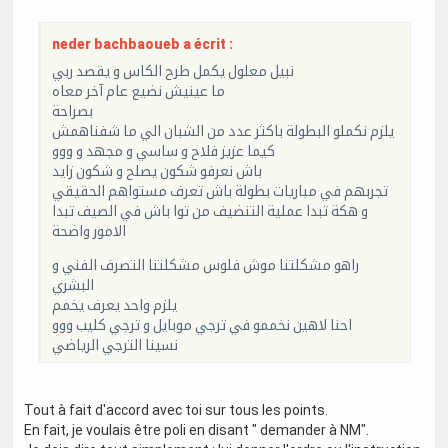
neder bachbaoueb a écrit :
نبيل معلول يكمل طرح الكاس و يقصد ربي
ما عينيش نضيع عام آخر معاه
بصراحة
يلزم نكملو البطولة باكثر عدد من الشبان الي ما شفناهمش
كيما عزيز فلاح و ساسي و مجهد و ووو
باش نعرفو شكون يصلح و شكون زايد
تجربهم في مباريات بطولة باش تعرف مستواهم الحقيقي
و هكة تبدا عملية التنضيف من توا باش في الصيف تبدا
الامور واضحة
راهو مشكلتنا موش فلوس مشكلتنا التصرف الفني و
البشري
يلزم واحد يعرف يخمم
احنا لاهين نخممو في ترجي موبايل و ترجي كليب ووو
نسينا الترجي الرياضي
Tout à fait d'accord avec toi sur tous les points.
En fait, je voulais être poli en disant " demander à NM".