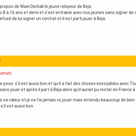
ropos de Wael Derbali le jeune relayeur de Beja:
rc B à 16 ans et demi et s'est entrainé avec nos jeunes sans signer de 
efusé de lui signer un contrat et il est parti jouer à Beja.
2
 Sameh
e pose: s'il est aussi bon et qu'il a fait des choses incroyables avec To
sans jouer et après il part à Béja alors qu'il aurait pu rester en France 
 sa valeur et je ne l'ai jamais vu jouer mais entendu beaucoup de bien 
'il est aussi bon.
1