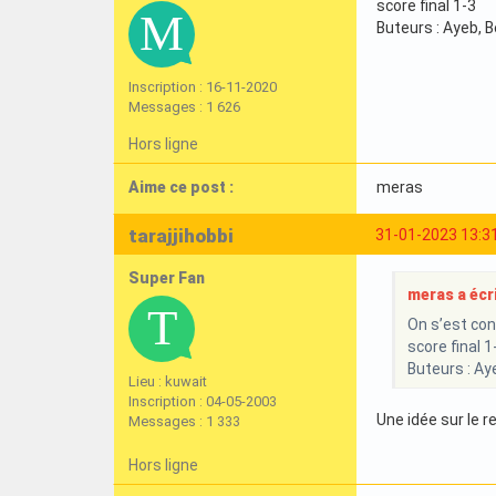
score final 1-3
Buteurs : Ayeb, 
Inscription : 16-11-2020
Messages : 1 626
Hors ligne
Aime ce post :
meras
tarajjihobbi
31-01-2023 13:3
Super Fan
meras a écri
On s’est con
score final 1
Buteurs : Ay
Lieu : kuwait
Inscription : 04-05-2003
Une idée sur le 
Messages : 1 333
Hors ligne