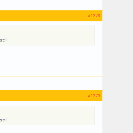
#1278
ci !
#1279
ci !