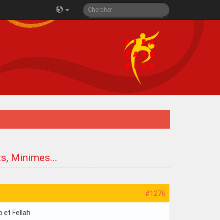
ts, Minimes...
#1276
 et Fellah