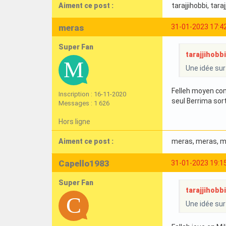
Aiment ce post :
tarajjihobbi
, tara
meras
31-01-2023 17:4
Super Fan
tarajjihobbi 
Une idée sur
Felleh moyen co
Inscription : 16-11-2020
seul Berrima sort
Messages : 1 626
Hors ligne
Aiment ce post :
meras
, meras
, 
Capello1983
31-01-2023 19:1
Super Fan
tarajjihobbi 
Une idée sur