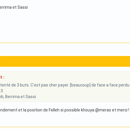
Berrima et Sassi
1
t :
tenté de 3 buts. C'est pas cher payer. [beaucoup] de face a face perdu
-3
eb, Berrima et Sassi
rendement et la position de Felleh si possible khouya @meras et merci !