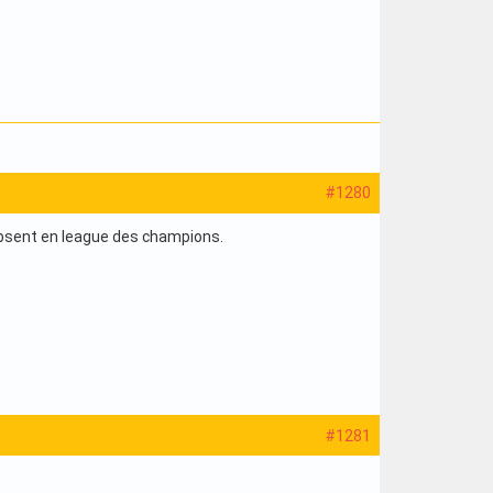
#1280
a absent en league des champions.
#1281