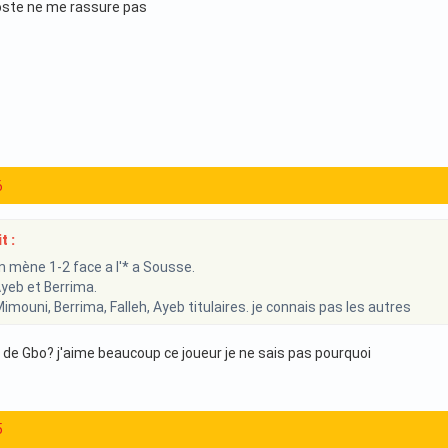
oste ne me rassure pas
6
t :
 mène 1-2 face a l'* a Sousse.
Ayeb et Berrima.
imouni, Berrima, Falleh, Ayeb titulaires. je connais pas les autres
n de Gbo? j'aime beaucoup ce joueur je ne sais pas pourquoi
5