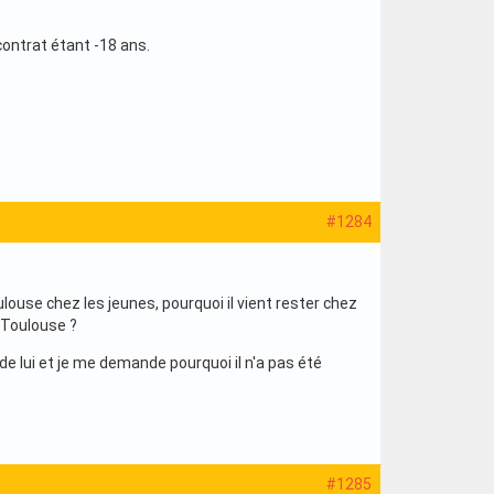
contrat étant -18 ans.
#1284
ulouse chez les jeunes, pourquoi il vient rester chez
à Toulouse ?
de lui et je me demande pourquoi il n'a pas été
#1285