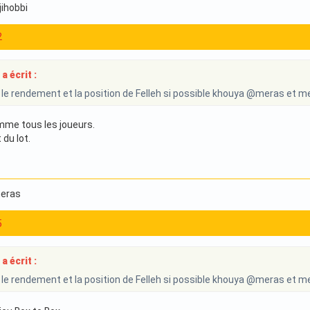
jjihobbi
2
a écrit :
 le rendement et la position de Felleh si possible khouya @meras et mer
mme tous les joueurs.
 du lot.
meras
5
a écrit :
 le rendement et la position de Felleh si possible khouya @meras et mer