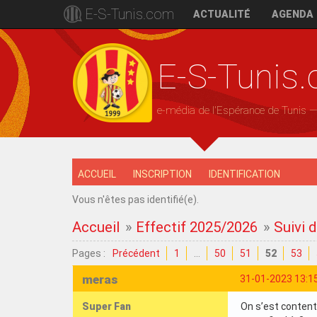
E-S-Tunis.com
ACTUALITÉ
AGENDA
E-S-Tunis
e-média de l'Espérance de Tunis 
ACCUEIL
INSCRIPTION
IDENTIFICATION
Vous n'êtes pas identifié(e).
Accueil
»
Effectif 2025/2026
»
Suivi 
Pages :
Précédent
1
…
50
51
52
53
meras
31-01-2023 13:1
Super Fan
On s’est content