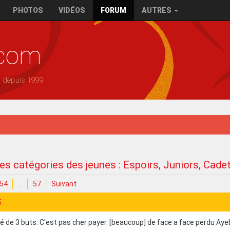
PHOTOS
VIDÉOS
FORUM
AUTRES
.com
— depuis 1999
des catégories des jeunes : Espoirs, Juniors, Cade
54
…
57
Suivant
5
é de 3 buts. C'est pas cher payer. [beaucoup] de face a face perdu Ayeb