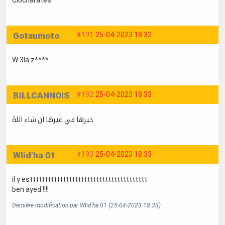
Gotsumoto
#191
25-04-2023 18:32
W 3la z****
BILLCANNOIS
#192
25-04-2023 18:33
خيرها في غيرها ان شاء اللهً
Wlid'ha 01
#193
25-04-2023 18:33
il y esttttttttttttttttttttttttttttttttttttttt
ben ayed !!!!
Dernière modification par Wlid'ha 01 (25-04-2023 18:33)