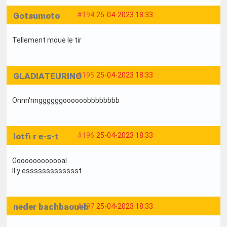
Gotsumoto
#194
25-04-2023 18:33
Tellement moue le tir
GLADIATEURINO
#195
25-04-2023 18:33
Onnn'nnggggggoooooobbbbbbbb
lotfi r e-s-t
#196
25-04-2023 18:33
Goooooooooooal
Il y essssssssssssst
neder bachbaoueb
#197
25-04-2023 18:33