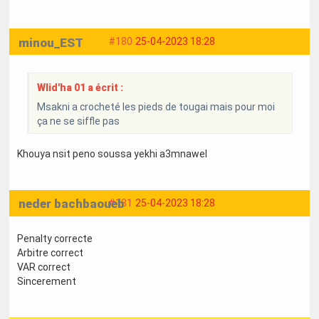
minou_EST
#180
25-04-2023 18:28
Wlid'ha 01 a écrit :
Msakni a crocheté les pieds de tougai mais pour moi
ça ne se siffle pas
Khouya nsit peno soussa yekhi a3mnawel
neder bachbaoueb
#181
25-04-2023 18:28
Penalty correcte
Arbitre correct
VAR correct
Sincerement