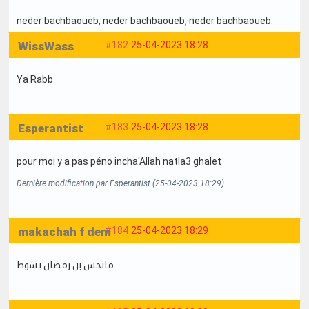
neder bachbaoueb
, neder bachbaoueb
, neder bachbaoueb
WissWass
#182
25-04-2023 18:28
Ya Rabb
Esperantist
#183
25-04-2023 18:28
pour moi y a pas péno incha'Allah natla3 ghalet
Dernière modification par Esperantist (25-04-2023 18:29)
makachah f dem
#184
25-04-2023 18:29
مانحس بن رمضان يشوط