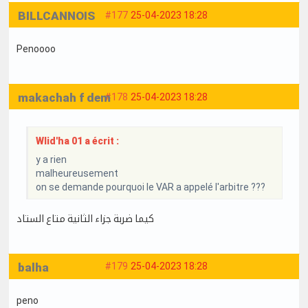
BILLCANNOIS
#177
25-04-2023 18:28
Penoooo
makachah f dem
#178
25-04-2023 18:28
Wlid'ha 01 a écrit :
y a rien
malheureusement
on se demande pourquoi le VAR a appelé l'arbitre ???
كيما ضربة جزاء الثانية متاع الستاد
balha
#179
25-04-2023 18:28
peno