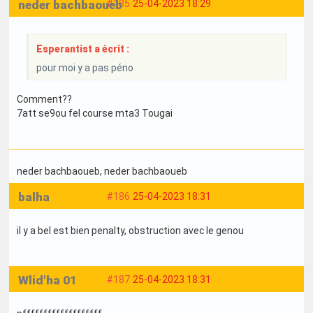
neder bachbaoueb
#185
25-04-2023 18:29
Esperantist a écrit :
pour moi y a pas péno
Comment??
7att se9ou fel course mta3 Tougai
neder bachbaoueb
, neder bachbaoueb
balha
#186
25-04-2023 18:31
il y a bel est bien penalty, obstruction avec le genou
Wlid'ha 01
#187
25-04-2023 18:31