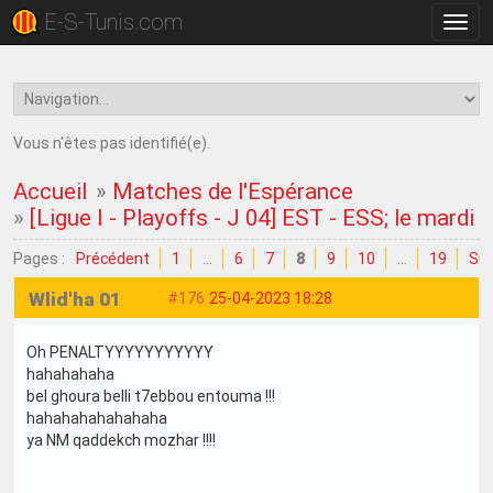
E-S-Tunis.com
Bascu
la
navig
Vous n'êtes pas identifié(e).
Accueil
»
Matches de l'Espérance
»
[Ligue I - Playoffs - J 04] EST - ESS; le mardi 
Pages :
Précédent
1
…
6
7
8
9
10
…
19
Sui
Wlid'ha 01
#176
25-04-2023 18:28
Oh PENALTYYYYYYYYYYY
hahahahaha
bel ghoura belli t7ebbou entouma !!!
hahahahahahahaha
ya NM qaddekch mozhar !!!!