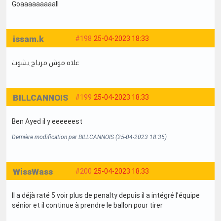
Goaaaaaaaaall
issam.k
#198
25-04-2023 18:33
علاه موش مرياح يشوت
BILLCANNOIS
#199
25-04-2023 18:33
Ben Ayed il y eeeeeest
Dernière modification par BILLCANNOIS (25-04-2023 18:35)
WissWass
#200
25-04-2023 18:33
Il a déjà raté 5 voir plus de penalty depuis il a intégré l’équipe
sénior et il continue à prendre le ballon pour tirer