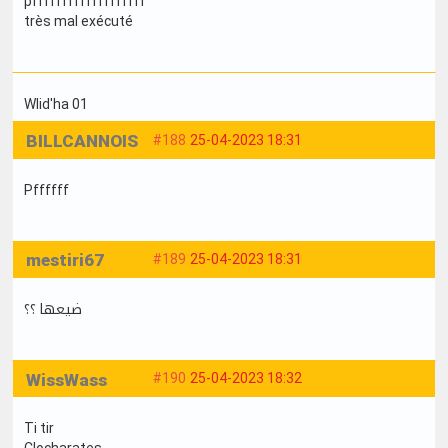
pfffffffffffffffffff
très mal exécuté
Wlid'ha 01
BILLCANNOIS
#188
25-04-2023 18:31
Pffffff
mestiri67
#189
25-04-2023 18:31
ضيعها ؟؟
WissWass
#190
25-04-2023 18:32
Ti tir
Clocharates