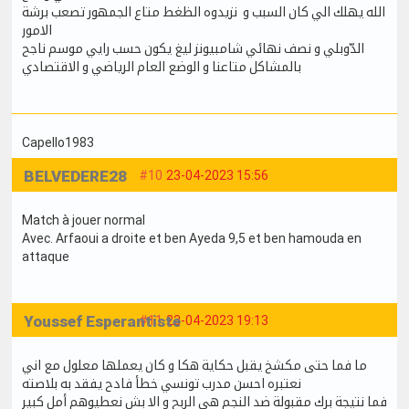
الله يهلك الي كان السبب و نزيدوه الظغط متاع الجمهور تصعب برشة
الامور
الدّوبلي و نصف نهائي شامبيونز ليغ يكون حسب رايي موسم ناجح
بالمشاكل متاعنا و الوضع العام الرياضي و الاقتصادي
Capello1983
BELVEDERE28
#10
23-04-2023 15:56
Match à jouer normal
Avec. Arfaoui a droite et ben Ayeda 9,5 et ben hamouda en
attaque
Youssef Esperantiste
#11
23-04-2023 19:13
ما فما حتى مكشخ يقبل حكاية هكا و كان يعملها معلول مع اني
نعتبره احسن مدرب تونسي خطأ فادح يفقد به بلاصته
فما نتيجة برك مقبولة ضد النجم هي الربح و الا بش نعطيوهم أمل كبير