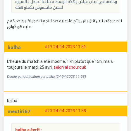
وخاصة في غياب غيلان وهكة الوسط متناعنا تخلخل فالشيرة
ليمين مانجموش نكملو هكة
نتصور وقت نبيل قال بش يرتح ملاعبية ضد النجم نتصور اكثر واحد خمم
عليه هو كولي
balha
#19
24-04-2023 11:51
L''heure du match a été modifié, 17h plutot que 15h, mais
toujours le mardi 25 avril
selon al chourouk
Dernière modification par balha (24-04-2023 11:53)
balha
mestiri67
#20
24-04-2023 11:58
balha a écrit :