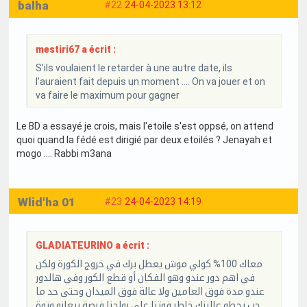
balha
#22
24-04-2023 13:12
mestiri67 a écrit :
S’ils voulaient le retarder à une autre date, ils
l’auraient fait depuis un moment …. On va jouer et on
va faire le maximum pour gagner
Le BD a essayé je crois, mais l'etoile s'est oppsé, on attend
quoi quand la fédé est dirigié par deux etoilés ? Jenayah et
mogo .... Rabbi m3ana
Wlid'ha 01
#23
24-04-2023 14:19
GLADIATEURINO a écrit :
معاك 100% كولي موش يعطل برك في خروج الكورة ولكن
في اهم دور عندو وهو الفكان أو قطع الكور وفي هالدور
عندو مدة فوق العامين ولا عالة فوق الميدان وحتى حد ما
حب يحطو عالبنك خاطر فوتنا على رواحنا فرصة بيعانو وتوة