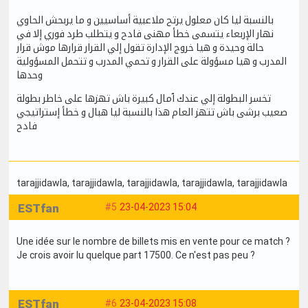
بالنسبة ليا كان معلول يرتح ملاعبية أساسيين و ما يربحش الحاوي
نهار الإربعاء يتسمى خطأ مهنى فادح و يتطلب طرد فوري إلا في
حالة وحيدة و هيا خروج الإدارة تقول إلي القرار قرارها موش قرار
المدرب و هيا مسؤولة على القرار و تحمي المدرب و تتحمل المسؤولية
وحدها
تخسر البطولة إلي عندك ٱمال كبيرة باش تهزها على خاطر بطولة
صعيب برشى باش تتهز العام هذا بالنسبة ليا هبال و خطأ إستراتيجي
فادح
tarajjidawla
, tarajjidawla
, tarajjidawla
, tarajjidawla
, tarajjidawla
ESTfan
#5
23-04-2023 15:04
Une idée sur le nombre de billets mis en vente pour ce match ?
Je crois avoir lu quelque part 17500. Ce n'est pas peu ?
ESTfan
#6
23-04-2023 15:08