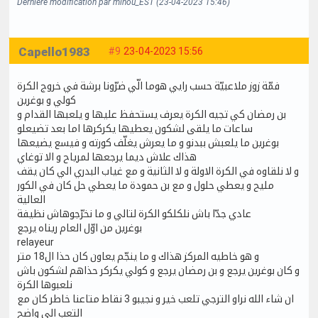
Dernière modification par minou_EST (23-04-2023 15:46)
Capello1983
#9
23-04-2023 15:56
فمّة زوز ملاعبيّة حسب رايي هوما الّي ضرّونا برشة في خروج الكرة
كولي و بوغرين
بن رمضان كي تجيه الكرة يعرف يستحفظ عليها و يلعبها القدام و
ساعات ما يلقى لشكون يعطيها يكركرها اما بعد تضيعلو
بوغرين ما يلعبش ببدنو و ما يعرش يغلّف كورته و فيسع يضيعها
هذاك علاش ديما يرجعها لمرياح و الا توغاي
و لا نلقاوه في الكرة الاولة و لا الثانية و مع غياب البدري الي كان يقف
مليح و يعطي حلول و مع بن حمودة ما يعطي حل كان في الكور
العالية
عادي جدّا باش نلكلكو الكرة لتالي و ما نخرّجوهاش نظيفة
بوغرين من اوّل العام ريناه يرجع
relayeur
و هو خاطيه المركز هذاك و ما ينجّم يعاون كان حذا ال18 متر
و كان بوغرين يرجع و بن رمضان يرجع و كولي يكركر حذاهم لشكون باش
نلعبوها الكرة
ان شاء الله نراو الترجي تلعب خير و نجيبو 3 نقاط متاعنا خاطر كان مع
التعب الي واضح