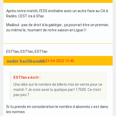
Après notre match, l'ESS enchaîne avec un autre face au CA à
Radès. L'EST ira à Sfax.
Maâloul : pas de droit à la gabégie ; ça pourrait être un premier,
ou même le, tournant de notre saison en Ligue I !
ESTfan
, ESTfan
, ESTfan
neder bachbaoueb
#7
23-04-2023 15:40
ESTfan a écrit :
Une idée sur le nombre de billets mis en vente pour ce
match ? Je crois avoir lu quelque part 17500. Ce n'est
pas peu ?
Si tu prends en consideration le nombre d abonnés c est dans
les normes