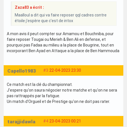
Zaza83 a écrit :
Maalloul a dit qui va faire reposer qql cadres contre
étoile j'espère que c'est de intox
A mon avis il peut compter sur Amamou et Bouchniba, pour
faire reposer Tougai ou Merieh & Ben Ali en defense, et
pourquoi pas Fadaa au milieu a la place de Bougrine, tout en
incorporant Ben Ayad en Attaque a la place de Ben Hammouda
Capello1983
#3
22-04-2023 23:30
Ce match est la clé du championnat.
J'espere qu'on saura négocier notre matche et qu'on ne sera
pas rattrappés par la fatigue.
Un match d'Orgueil et de Prestige qu'on ne doit pas rater.
tarajjidawla
#4
23-04-2023 00:21