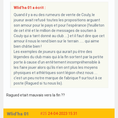
Wlid'ha 01 a écrit :
Quand il y a eu des rumeurs de vente de Couly, le
joueur avait refusé toutes les propositions arguant
son amour pour le pays et pour l'espérance (feuilleton
de cet été et le million de messages de soutien à
Couly qui a tant donné au club ....) et il faut dire que cet
amour il nous le rend bien sur le terrain ...... qui aime
bien châtie bien !
Les exemples de joueurs qui aurait pu être des
légendes du club mais qui à la fin sortent par la petite
porte à cause d'un entêtement incompréhensible à
les faire jouer alors qu'ils n'en ont plus les moyens
physiques et athlétiques sont légion chez nous ....
c'est un peu notre marque de fabrique !! surtout à ce
poste (Ragued si tu nous lis).
Ragued etait mauvais vers la fin ??
Wlid'ha 01
#25
24-04-2023 15:31