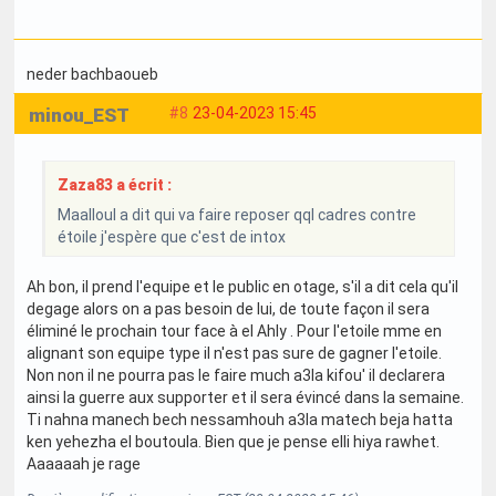
neder bachbaoueb
minou_EST
#8
23-04-2023 15:45
Zaza83 a écrit :
Maalloul a dit qui va faire reposer qql cadres contre
étoile j'espère que c'est de intox
Ah bon, il prend l'equipe et le public en otage, s'il a dit cela qu'il
degage alors on a pas besoin de lui, de toute façon il sera
éliminé le prochain tour face à el Ahly . Pour l'etoile mme en
alignant son equipe type il n'est pas sure de gagner l'etoile.
Non non il ne pourra pas le faire much a3la kifou' il declarera
ainsi la guerre aux supporter et il sera évincé dans la semaine.
Ti nahna manech bech nessamhouh a3la matech beja hatta
ken yehezha el boutoula. Bien que je pense elli hiya rawhet.
Aaaaaah je rage