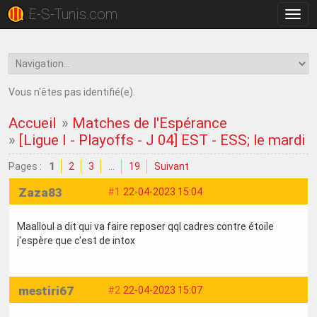
E-S-Tunis.com
Bascu
la
navig
Vous n'êtes pas identifié(e).
Accueil
»
Matches de l'Espérance
»
[Ligue I - Playoffs - J 04] EST - ESS; le mardi 
Pages :
1
2
3
…
19
Suivant
Zaza83
#1
22-04-2023 15:04
Maalloul a dit qui va faire reposer qql cadres contre étoile
j'espère que c'est de intox
mestiri67
#2
22-04-2023 15:07