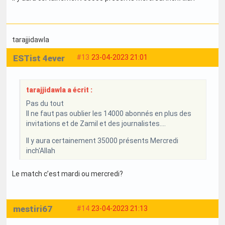
tarajjidawla
ESTist 4ever
#13
23-04-2023 21:01
tarajjidawla a écrit :
Pas du tout
Il ne faut pas oublier les 14000 abonnés en plus des
invitations et de Zamil et des journalistes....
Il y aura certainement 35000 présents Mercredi
inch'Allah
Le match c’est mardi ou mercredi?
mestiri67
#14
23-04-2023 21:13