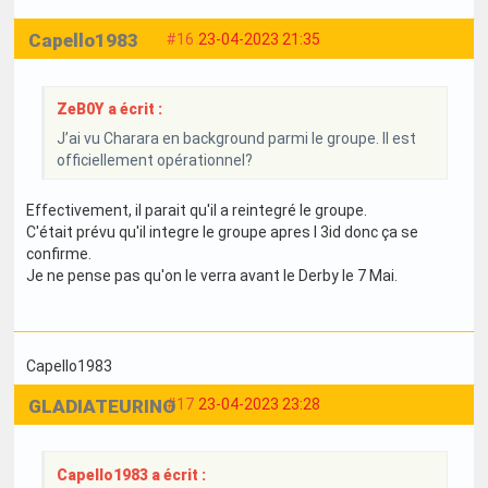
Capello1983
#16
23-04-2023 21:35
ZeB0Y a écrit :
J’ai vu Charara en background parmi le groupe. Il est
officiellement opérationnel?
Effectivement, il parait qu'il a reintegré le groupe.
C'était prévu qu'il integre le groupe apres l 3id donc ça se
confirme.
Je ne pense pas qu'on le verra avant le Derby le 7 Mai.
Capello1983
GLADIATEURINO
#17
23-04-2023 23:28
Capello1983 a écrit :