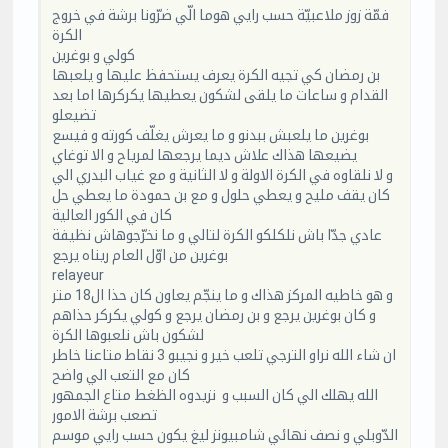
فمّة زوز ملاعبيّة حسب رايي هوما الّي ضرّونا برشة في خروج
الكرة
كولي و بوغرين
بن رمضان كي تجيه الكرة يعرف يستحفظ عليها و يلعبها
القدام و ساعات ما يلقى لشكون يعطيها يكركرها اما بعد
تضيعلو
بوغرين ما يلعبش ببدنو و ما يعرش يغلّف كورته و فيسع
يضيعها هذاك علاش ديما يرجعها لمرياح و الا توغاي
و لا نلقاوه في الكرة الاولة و لا الثانية و مع غياب البدري الي
كان يقف مليح و يعطي حلول و مع بن حمودة ما يعطي حل
كان في الكور العالية
عادي جدّا باش نلكلكو الكرة لتالي و ما نخرّجوهاش نظيفة
بوغرين من اوّل العام ريناه يرجع
relayeur
و هو خاطيه المركز هذاك و ما ينجّم يعاون كان حذا ال18 متر
و كان بوغرين يرجع و بن رمضان يرجع و كولي يكركر حذاهم
لشكون باش نلعبوها الكرة
ان شاء الله نراو الترجي تلعب خير و نجيبو 3 نقاط متاعنا خاطر
كان مع التعب الي واضح
الله يهلك الي كان السبب و نزيدوه الظغط متاع الجمهور
تصعب برشة الامور
الدّوبلي و نصف نهائي شامبيونز ليغ يكون حسب رايي موسم