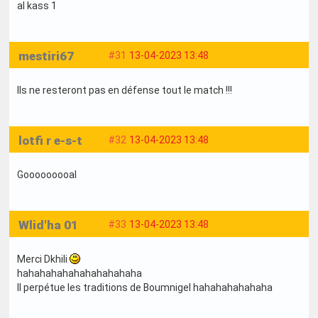
al kass 1
mestiri67
#31
13-04-2023 13:48
Ils ne resteront pas en défense tout le match !!!
lotfi r e-s-t
#32
13-04-2023 13:48
Gooooooooal
Wlid'ha 01
#33
13-04-2023 13:48
Merci Dkhili
hahahahahahahahahahaha
Il perpétue les traditions de Boumnigel hahahahahahaha