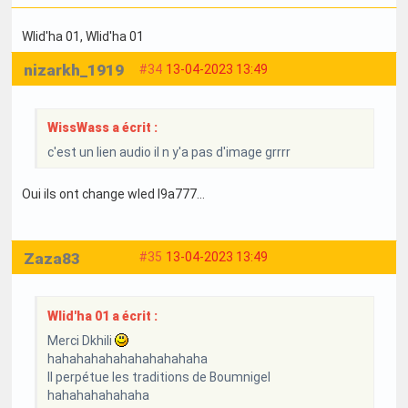
Wlid'ha 01
, Wlid'ha 01
nizarkh_1919
#34
13-04-2023 13:49
WissWass a écrit :
c'est un lien audio il n y'a pas d'image grrrr
Oui ils ont change wled l9a777...
Zaza83
#35
13-04-2023 13:49
Wlid'ha 01 a écrit :
Merci Dkhili
hahahahahahahahahahaha
Il perpétue les traditions de Boumnigel
hahahahahahaha