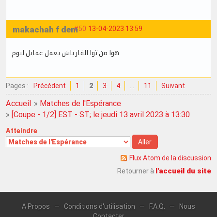
makachah f dem
#50
13-04-2023 13:59
هوا من توا الفار باش يعمل عمايل ليوم
Pages :
Précédent
1
2
3
4
…
11
Suivant
Accueil
»
Matches de l'Espérance
»
[Coupe - 1/2] EST - ST; le jeudi 13 avril 2023 à 13:30
Atteindre
Flux Atom de la discussion
l'accueil du site
Retourner à
A Propos
—
Conditions d'utilisation
—
F.A.Q.
—
Nous
Contacter