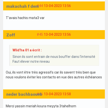
makachah f dem
#44
13-04-2023 13:56
T'avais hachis mata3 var
Zoff
#45
13-04-2023 13:56
Wlid'ha 01 a écrit :
Sinon ils sont entrain de nous bouffer dans l'intensité
Faut élever notre niveau
Oui, ils vont être très agressifs car ils savent très bien que
nous voulons éviter les contacts en vue des autres échéances
neder bachbaoueb
#46
13-04-2023 13:58
Merci yassin meriah koura meyyta 3tahelhom