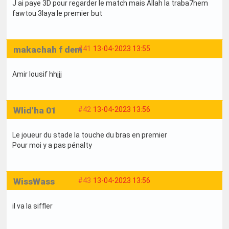
J ai paye 3D pour regarder le match mais Allah la traba7hem
fawtou 3laya le premier but
makachah f dem
#41
13-04-2023 13:55
Amir lousif hhjjj
Wlid'ha 01
#42
13-04-2023 13:56
Le joueur du stade la touche du bras en premier
Pour moi y a pas pénalty
WissWass
#43
13-04-2023 13:56
il va la siffler