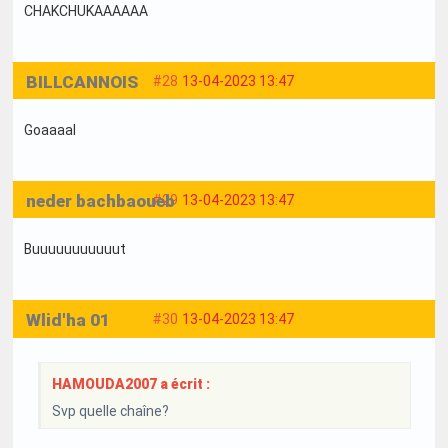
CHAKCHUKAAAAAA
BILLCANNOIS
#28
13-04-2023 13:47
Goaaaal
neder bachbaoueb
#29
13-04-2023 13:47
Buuuuuuuuuuut
Wlid'ha 01
#30
13-04-2023 13:47
HAMOUDA2007 a écrit :
Svp quelle chaîne?