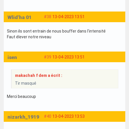
Wlid'ha 01
#38
13-04-2023 13:51
Sinon ils sont entrain de nous bouffer dans l'intensité
Faut élever notre niveau
isen
#39
13-04-2023 13:51
makachah f dem a écrit :
Tir masqué
Merci beaucoup
nizarkh_1919
#40
13-04-2023 13:53