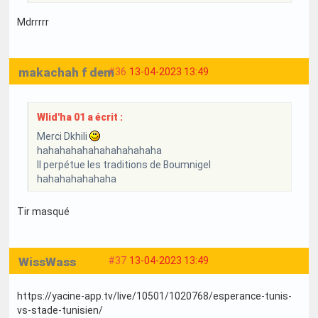
Mdrrrrr
makachah f dem
#36
13-04-2023 13:49
Wlid'ha 01 a écrit :
Merci Dkhili
hahahahahahahahahahaha
Il perpétue les traditions de Boumnigel
hahahahahahaha
Tir masqué
WissWass
#37
13-04-2023 13:49
https://yacine-app.tv/live/10501/1020768/esperance-tunis-
vs-stade-tunisien/