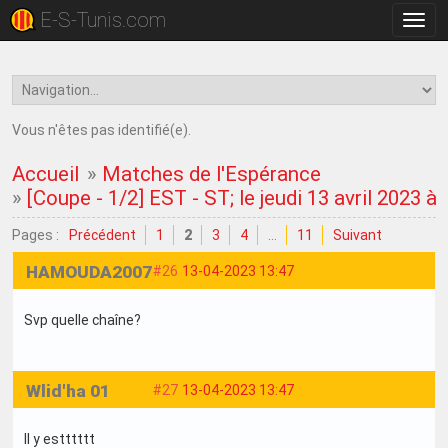
E-S-Tunis.com
Bascu
la
navig
Vous n'êtes pas identifié(e).
Accueil
»
Matches de l'Espérance
»
[Coupe - 1/2] EST - ST; le jeudi 13 avril 2023 à 
Pages :
Précédent
1
2
3
4
…
11
Suivant
HAMOUDA2007
#26
13-04-2023 13:47
Svp quelle chaîne?
Wlid'ha 01
#27
13-04-2023 13:47
Il y estttttt