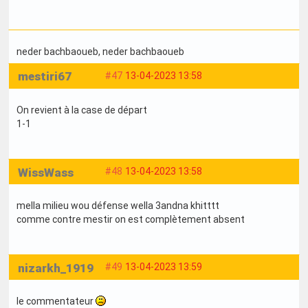
neder bachbaoueb
, neder bachbaoueb
mestiri67
#47
13-04-2023 13:58
On revient à la case de départ
1-1
WissWass
#48
13-04-2023 13:58
mella milieu wou défense wella 3andna khitttt
comme contre mestir on est complètement absent
nizarkh_1919
#49
13-04-2023 13:59
le commentateur