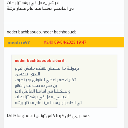
الدبشي يعمل في برشة تزليطات
تي الحاصيلو يستنا فينا عام ممتاز برشة
neder bachbaoueb
, neder bachbaoueb
mestiri67
#240
09-04-2023 19:47
neder bachbaoueb a écrit :
برجولية ما نجمتش نهضم ماتش اليوم
البدري يتمشى
تكتيك صفر اعطي للهوني تو يتصرف
بن حمودة صحة ليه و كهو
و يسكتلنا في افامنا الماتش لاخر
الدبشي يعمل في برشة تزليطات
تي الحاصيلو يستنا فينا عام ممتاز برشة
حسب رايي كان هزينا كاس تونس نتسماو سلكناها