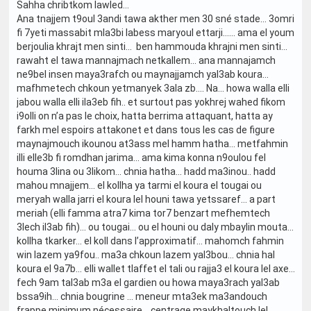
Sahha chribtkom lawled…
Ana tnajjem t9oul 3andi tawa akther men 30 sné stade… 3omri
fi 7yeti massabit mla3bi labess maryoul ettarji…… ama el youm
berjoulia khrajt men sinti… ben hammouda khrajni men sinti…
rawaht el tawa mannajmach netkallem… ana mannajamch
ne9bel insen maya3rafch ou maynajjamch yal3ab koura…
mafhmetech chkoun yetmanyek 3ala zb…. Na… howa walla elli
jabou walla elli ila3eb fih.. et surtout pas yokhrej wahed fikom
i9olli on n’a pas le choix, hatta berrima attaquant, hatta ay
farkh mel espoirs attakonet et dans tous les cas de figure
maynajmouch ikounou at3ass mel hamm hatha… metfahmin
illi elle3b fi romdhan jarima… ama kima konna n9oulou fel
houma 3lina ou 3likom… chnia hatha… hadd ma3inou.. hadd
mahou mnajjem… el kollha ya tarmi el koura el tougai ou
meryah walla jarri el koura lel houni tawa yetssaref… a part
meriah (elli famma atra7 kima tor7 benzart mefhemtech
3lech il3ab fih)… ou tougai… ou el houni ou daly mbaylin mouta…
kollha tkarker… el koll dans l’approximatif… mahomch fahmin
win lazem ya9fou.. ma3a chkoun lazem yal3bou… chnia hal
koura el 9a7b… elli wallet tlaffet el tali ou rajja3 el koura lel axe…
fech 9am tal3ab m3a el gardien ou howa maya3rach yal3ab
bssa9ih… chnia bougrine … meneur mta3ek ma3andouch
frappe minimum nécessaire… centrage maykhaltouch lel