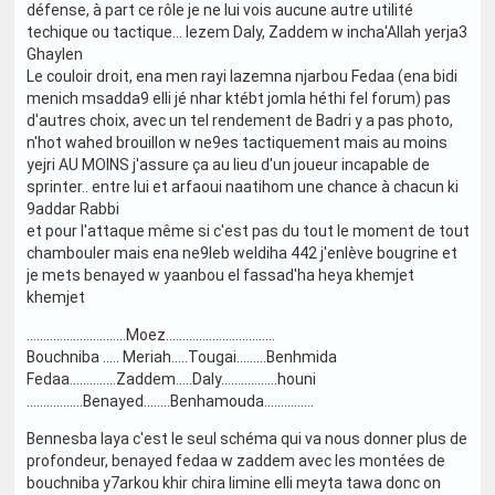
défense, à part ce rôle je ne lui vois aucune autre utilité
techique ou tactique... lezem Daly, Zaddem w incha'Allah yerja3
Ghaylen
Le couloir droit, ena men rayi lazemna njarbou Fedaa (ena bidi
menich msadda9 elli jé nhar ktébt jomla héthi fel forum) pas
d'autres choix, avec un tel rendement de Badri y a pas photo,
n'hot wahed brouillon w ne9es tactiquement mais au moins
yejri AU MOINS j'assure ça au lieu d'un joueur incapable de
sprinter.. entre lui et arfaoui naatihom une chance à chacun ki
9addar Rabbi
et pour l'attaque même si c'est pas du tout le moment de tout
chambouler mais ena ne9leb weldiha 442 j'enlève bougrine et
je mets benayed w yaanbou el fassad'ha heya khemjet
khemjet
..............................Moez.................................
Bouchniba ..... Meriah.....Tougai.........Benhmida
Fedaa..............Zaddem.....Daly.................houni
.................Benayed........Benhamouda...............
Bennesba laya c'est le seul schéma qui va nous donner plus de
profondeur, benayed fedaa w zaddem avec les montées de
bouchniba y7arkou khir chira limine elli meyta tawa donc on