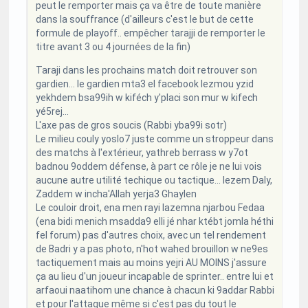
peut le remporter mais ça va être de toute manière
dans la souffrance (d'ailleurs c'est le but de cette
formule de playoff.. empêcher tarajji de remporter le
titre avant 3 ou 4 journées de la fin)
Taraji dans les prochains match doit retrouver son
gardien... le gardien mta3 el facebook lezmou yzid
yekhdem bsa99ih w kiféch y'placi son mur w kifech
yé5rej...
L'axe pas de gros soucis (Rabbi yba99i sotr)
Le milieu couly yoslo7 juste comme un stroppeur dans
des matchs à l'extérieur, yathreb berrass w y7ot
badnou 9oddem défense, à part ce rôle je ne lui vois
aucune autre utilité techique ou tactique... lezem Daly,
Zaddem w incha'Allah yerja3 Ghaylen
Le couloir droit, ena men rayi lazemna njarbou Fedaa
(ena bidi menich msadda9 elli jé nhar ktébt jomla héthi
fel forum) pas d'autres choix, avec un tel rendement
de Badri y a pas photo, n'hot wahed brouillon w ne9es
tactiquement mais au moins yejri AU MOINS j'assure
ça au lieu d'un joueur incapable de sprinter.. entre lui et
arfaoui naatihom une chance à chacun ki 9addar Rabbi
et pour l'attaque même si c'est pas du tout le