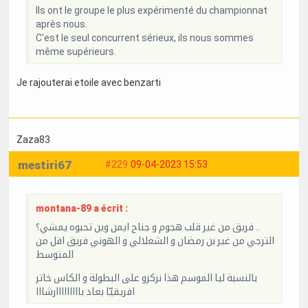
Ils ont le groupe le plus expérimenté du championnat
après nous.
C'est le seul concurrent sérieux, ils nous sommes
même supérieurs.
Je rajouterai etoile avec benzarti
Zaza83
mestiri67
#229
09-04-2023 15:53
montana-89 a écrit :
فريق من غير قلب هجوم و جناح ايمن وين تحبوه يمشي؟ ..
الترجي من غير بن رمضان و الشعلالي و الهوني فريق اقل من
المتوسط
بالنسبة ليا الموسم هذا نركزو على البطولة و الكاس خاتر
افريقيّا بعاد بااااااااارشااا