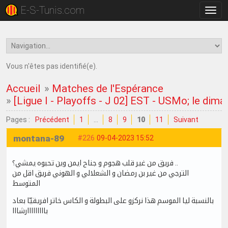
E-S-Tunis.com
Bascu
la
navig
Vous n'êtes pas identifié(e).
Accueil
»
Matches de l'Espérance
»
[Ligue I - Playoffs - J 02] EST - USMo; le dima
Pages :
Précédent
1
…
8
9
10
11
Suivant
montana-89
#226
09-04-2023 15:52
فريق من غير قلب هجوم و جناح ايمن وين تحبوه يمشي؟ ..
الترجي من غير بن رمضان و الشعلالي و الهوني فريق اقل من
المتوسط
بالنسبة ليا الموسم هذا نركزو على البطولة و الكاس خاتر افريقيّا بعاد
بااااااااارشااا