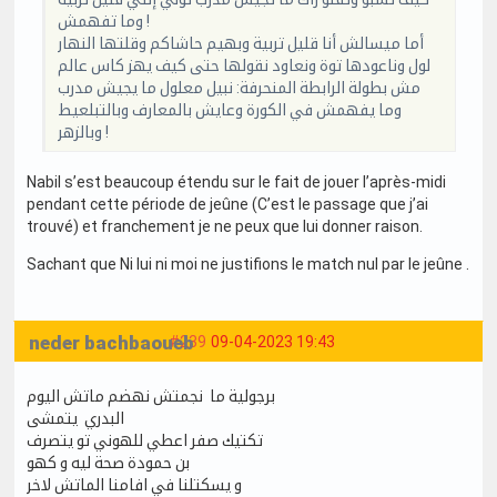
وما تفهمش !
أما ميسالش أنا قليل تربية وبهيم حاشاكم وقلتها النهار
لول وناعودها توة ونعاود نقولها حتى كيف يهز كاس عالم
مش بطولة الرابطة المنحرفة: نبيل معلول ما يجيش مدرب
وما يفهمش في الكورة وعايش بالمعارف وبالتبلعيط
وبالزهر !
Nabil s’est beaucoup étendu sur le fait de jouer l’après-midi
pendant cette période de jeûne (C’est le passage que j’ai
trouvé) et franchement je ne peux que lui donner raison.
Sachant que Ni lui ni moi ne justifions le match nul par le jeûne .
neder bachbaoueb
#239
09-04-2023 19:43
برجولية ما نجمتش نهضم ماتش اليوم
البدري يتمشى
تكتيك صفر اعطي للهوني تو يتصرف
بن حمودة صحة ليه و كهو
و يسكتلنا في افامنا الماتش لاخر