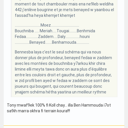
moment de tout chambouler mais ena ne9leb weldiha
442 j'enlève bougrine et je mets benayed w yaanbou el
fassad'ha heya khemjet khemjet
..............................Moez.................................
Bouchniba ..... Meriah.....Tougai.........Benhmida
Fedaa..............Zaddem.....Daly.................houni
.................Benayed........Benhamouda...............
Bennesba laya c'est le seul schéma qui va nous
donner plus de profondeur, benayed fedaa w zaddem
avec les montées de bouchniba y7arkou khir chira
limine elli meyta tawa donc on aura plus d'équilibre
entre les couloirs droit et gauche, plus de profondeur,
w zid profil ben ayed w fedaa w zaddem ce sont des
joueurs qui bougent, qui courent beaucoup donc
ynajjem schéma hétha yaatina un meilleur rythme
Tony mwaf9ek 100% fi Koll chay... illa Ben Hammouda i7ot
sa9ih marra okhra fi terrain koura!!!