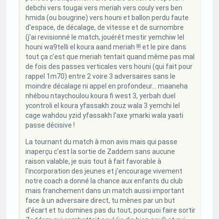
debchi vers tougai vers meriah vers couly vers ben
hmida (ou bougrine) vers houni et ballon perdu faute
d'espace, de décalage, de vitesse et de surnombre
(j'ai revisionné le match, jouérét mestir yemchiw lel
houni wa9telli el koura aand meriah !!! et le pire dans
tout ça c'est que meriah tentait quand même pas mal
de fois des passes verticales vers houni (qui fait pour
rappel 1m70) entre 2 voire 3 adversaires sans le
moindre décalage ni appel en profondeur... maaneha
nhébou ntaychoulou koura fi west 3, yerbah duel
ycontroli el koura yfassakh zouz wala 3 yemchi lel
cage wahdou yzid yfassakh l'axe ymarki wala yaati
passe décisive !
La tournant du match à mon avis mais qui passe
inaperçu c'est la sortie de Zaddem sans aucune
raison valable, je suis tout à fait favorable à
l'incorporation des jeunes et j'encourage vivement
notre coach a donné la chance aux enfants du club
mais franchement dans un match aussi important
face à un adversaire direct, tu mènes par un but
d'écart et tu domines pas du tout, pourquoi faire sortir