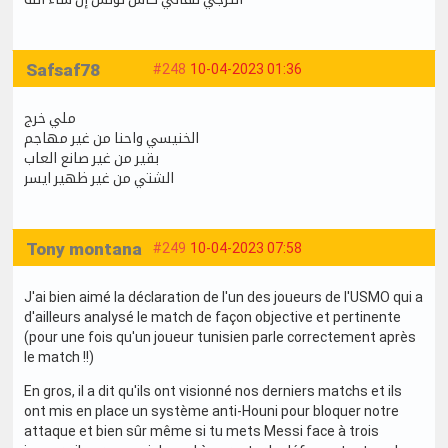
Safsaf78
#248
10-04-2023 01:36
ملي خرج
الخنيسي واحنا من غير مهاجم
بقير من غير صانع العاب
الشتي من غير ظهير ايسر
Tony montana
#249
10-04-2023 07:58
J'ai bien aimé la déclaration de l'un des joueurs de l'USMO qui a
d'ailleurs analysé le match de façon objective et pertinente
(pour une fois qu'un joueur tunisien parle correctement après
le match !!)
En gros, il a dit qu'ils ont visionné nos derniers matchs et ils
ont mis en place un système anti-Houni pour bloquer notre
attaque et bien sûr même si tu mets Messi face à trois