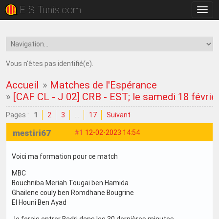
E-S-Tunis.com
Bascu
la
navig
Vous n'êtes pas identifié(e).
Accueil
»
Matches de l'Espérance
»
[CAF CL - J 02] CRB - EST; le samedi 18 févrie
Pages :
1
2
3
…
17
Suivant
mestiri67
#1
12-02-2023 14:54
Voici ma formation pour ce match
MBC
Bouchniba Meriah Tougai ben Hamida
Ghailene couly ben Romdhane Bougrine
El Houni Ben Ayad