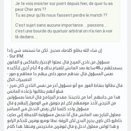
Je te vois insister sur point depuis hier, de quoi tu as
peur Cher ami ??
Tu as peur qu’ils nous fassent perdre le match ??
C’est sujet sans aucune importance … passons …
c’est une bourde du quatuor arbitral on n’a rien à voir
là-dedans …
إن شاء الله يطلع كلامك صحيح...لكن ما تستبعد شي زادا:
- Sur IFM:
مسؤول من نادي المريخ قال عملوا الإحتراز بالفاكس و القانون
يسمحلهم ب48ساعة بعد الماتش للقيام بذلك و 4 أيام أخرى لتأكيده
- نفس المسؤول قال عندهم مصور خاص بيهم جا معاهم و صور
التغييرات الكل
- قال نطالوا بنقاط الفوز..مع أنو مسؤول آخر من نفس النادي كان صرح
قبلو أنهم يطالبوا بإعادة الماتش.
هذا من جانبهم..أما من ناحيتنا..مقدم البرنامج قال اتصنا بمسؤولين
من الترجي لأخذ موقفهم لكن لم نتوفق في الوصول إليهم و قال
مسؤول واحد كلمنا لكن رفض التدخل في المباشر
معلول البارح بعد الماتش قال أنا نتحمل مسؤولية اللخبطة إلي صارت
خاطرو كان ناوي يخرج البدي لكن الزرقة عطا نومرو بوقرين للحكم الرابع
و هذا لواش معلول ادخل و قال لبوقرين ماتخرجش وقتها..هذا كلام