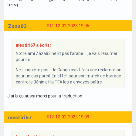
بعضنا
Zaza83
#11
12-02-2023 19:06
mestiri67 a écrit :
Notre ami Zaza83 ne lit pas l’arabe … je vais résumer
pour lui
Ne t’inquiète pas … le Congo avait fais une réclamation
pour un cas pareil. En effet pour son match de barrage
contre le Bénin et la FIFA les a envoyés paître
J'ai lu ça aussi merci pour la traduction
mestiri67
#12
12-02-2023 19:09