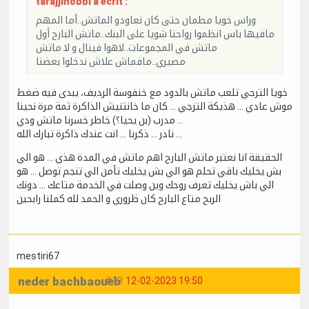
tarajjihobbi a écrit :
وراس خويا مطمان حتى كان نعاودو الماتش..أما المهم
مافيها باس انظموا رواحنا شويا على البنك..ماتش البارح أول
ماتش في المجموعات..لاهوا فينال و لا ماتش
مصيري..مافماش علاش ندخلوا بعضنا
خويا الترجي تلعب ماتش بالدود مع خنفوسة الرديف، يبدى فيه ضغط
موش عادي … هذيكة الترجي … كان ما خانتنيش الذاكرة ثمة مرة نحينا
مدرب (بن يحيا؟) خاطر خسرنا ماتش ودي …
نادر … ذكرنا … انت عندك ذاكرة تبارك الله …
الحقيقة انا نعتبر ماتش البارح اهم ماتش في المدة هذي … هو الي
بش يخليك باقي تحلم هو الي بش يخليك تأمن الي تنجم توصل … هو
الي باش يخليك تعرف روحك وين وصلت في الخدمة متاعك … دونك
الربح متاع البارح كان ظروري و الحمد لله كملنا رابحين
mestiri67
neder bachbaoueb
#13
12-02-2023 19:50