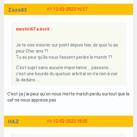
Zaza83
#5
12-02-2023 16:57
mestiri67 a écrit :
Je te vois insister sur point depuis hier, de quoi tu as
peur Cher ami ??
Tu as peur qu’ils nous fassent perdre le match ??
C’est sujet sans aucune importance … passons …
c’est une bourde du quatuor arbitral on n’a rien à voir
là-dedans …
C'est ça j'ai peur qu'on nous mette match perdu surtout que la
caf ne nous apprécie pas
HAZ
#6
12-02-2023 18:05