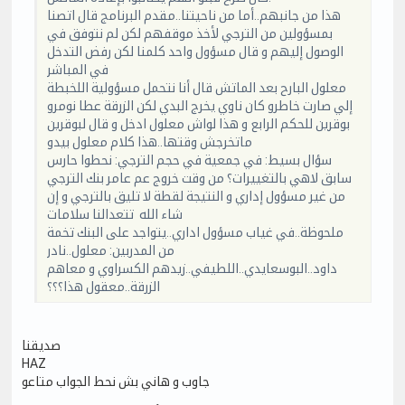
هذا من جانبهم..أما من ناحيتنا..مقدم البرنامج قال اتصنا
بمسؤولين من الترجي لأخذ موقفهم لكن لم نتوفق في
الوصول إليهم و قال مسؤول واحد كلمنا لكن رفض التدخل
في المباشر
معلول البارح بعد الماتش قال أنا نتحمل مسؤولية اللخبطة
إلي صارت خاطرو كان ناوي يخرج البدي لكن الزرقة عطا نومرو
بوقرين للحكم الرابع و هذا لواش معلول ادخل و قال لبوقرين
ماتخرجش وقتها..هذا كلام معلول بيدو
سؤال بسيط: في جمعية في حجم الترجي: نحطوا حارس
سابق لاهي بالتغييرات؟ من وقت خروج عم عامر بنك الترجي
من غير مسؤول إداري و النتيجة لقطة لا تليق بالترجي و إن
شاء الله تتعدالنا سلامات
ملحوظة..في غياب مسؤول اداري..يتواجد على البنك تخمة
من المدربين: معلول..نادر
داود..البوسعايدي..اللطيفي..زيدهم الكسراوي و معاهم
الزرقة..معقول هذا؟؟؟
صديقنا
HAZ
جاوب و هاني بش نحط الجواب متاعو