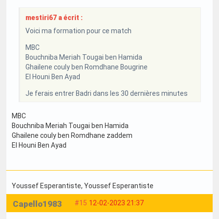
mestiri67 a écrit :
Voici ma formation pour ce match
MBC
Bouchniba Meriah Tougai ben Hamida
Ghailene couly ben Romdhane Bougrine
El Houni Ben Ayad
Je ferais entrer Badri dans les 30 dernières minutes
MBC
Bouchniba Meriah Tougai ben Hamida
Ghailene couly ben Romdhane zaddem
El Houni Ben Ayad
Youssef Esperantiste
, Youssef Esperantiste
Capello1983
#15
12-02-2023 21:37