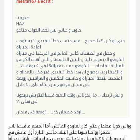
mestiri67 a écrit :
صديقنا
HAZ
جاوب و هاني بش نحط الجواب متاعو
حتى لو كان هذا صحيح.... فسيحتسب خطأ تنفيذي لا يستوجب
اعادة المباراة
و حصل في تصفيات كاس العالم في افريقيا في مباراة
الكونغو الديموقراطية و البنين الحاسمة و اللي أهلت الكونغو
للمباراة الفاصلة ..... الكونغو عملت تغيراتها في 4 توقفات ....
و الفيفا ردت بوضوح ان هذا خطأ تنفيذي غير مخل بالعدالة و
اعتمدت نتيجة المباراة و حاسبت الحكمين و المراقبين. زوبعة
فى فنجان موضوع فارغ بكاء على الاطلال
و بش نزيدك … ما ربحوناش وقت اللعبة فيها تيتر بش يربحونا
في هذي ؟؟
ارقد مطمان خويا … زوبعة في فنجان …
وراس خويا مطمان حتى كان نعاودو الماتش..أما المهم مافيها باس
انظموا رواحنا شويا على البنك..ماتش البارح أول ماتش في
المجموعات..لاهوا فينال و لا ماتش مصيري..مافماش علاش ندخلوا