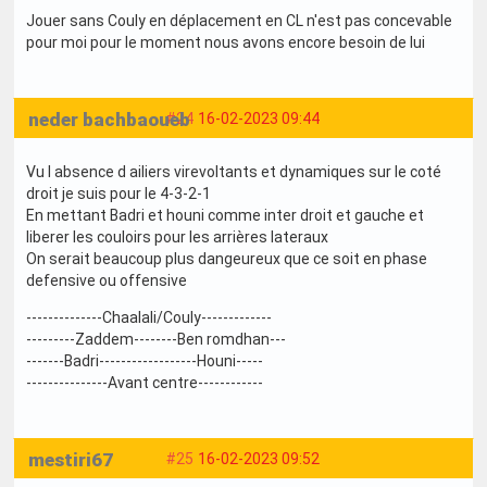
Jouer sans Couly en déplacement en CL n'est pas concevable
pour moi pour le moment nous avons encore besoin de lui
neder bachbaoueb
#24
16-02-2023 09:44
Vu l absence d ailiers virevoltants et dynamiques sur le coté
droit je suis pour le 4-3-2-1
En mettant Badri et houni comme inter droit et gauche et
liberer les couloirs pour les arrières lateraux
On serait beaucoup plus dangeureux que ce soit en phase
defensive ou offensive
--------------Chaalali/Couly-------------
---------Zaddem--------Ben romdhan---
-------Badri------------------Houni-----
---------------Avant centre------------
mestiri67
#25
16-02-2023 09:52