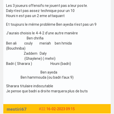
Les 3 joueurs offensifs ne jouent pas a leur poste.
Daly n'est pas assez technique pour un 10
Houni n est pas un 2 eme attaquant
Et toujours le même problème Ben ayeda n'est pas un 9
J'aurais choisis le 4-4-2 d'une autre manière
Ben chrifia
Ben ali couly meriah ben hmida
(Bouchniba)
Zaddem Daly
(Ghaylene) ( mehri)
Badri ( Sharara ) Houni (badri)
Ben ayeda
Ben hammouda (ou badri faux 9)
Sharara titulaire indiscutable
Je pense que badri a droite marquera plus de buts
mestiri67
#22
16-02-2023 09:15