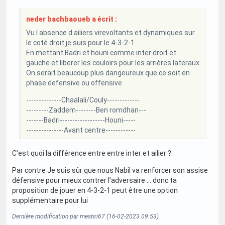
neder bachbaoueb a écrit :
Vu l absence d ailiers virevoltants et dynamiques sur
le coté droit je suis pour le 4-3-2-1
En mettant Badri et houni comme inter droit et
gauche et liberer les couloirs pour les arrières lateraux
On serait beaucoup plus dangeureux que ce soit en
phase defensive ou offensive
--------------Chaalali/Couly-------------
---------Zaddem--------Ben romdhan---
-------Badri------------------Houni-----
---------------Avant centre------------
C’est quoi la différence entre entre inter et ailier ?
Par contre Je suis sûr que nous Nabil va renforcer son assise
défensive pour mieux contrer l’adversaire … donc ta
proposition de jouer en 4-3-2-1 peut être une option
supplémentaire pour lui
Dernière modification par mestiri67 (16-02-2023 09:53)