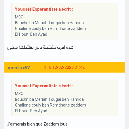
Youssef Esperantiste a écrit :
MBC
Bouchniba Meriah Tougai ben Hamida
Ghailene couly ben Romdhane zaddem
El Houni Ben Ayad
هذه أقرب تشكيلة باش يهبّطها معلول
mestiri67
#16
12-02-2023 21:42
Youssef Esperantiste a écrit :
MBC
Bouchniba Meriah Tougai ben Hamida
Ghailene couly ben Romdhane zaddem
El Houni Ben Ayad
J’aimerais bien que Zaddem joue