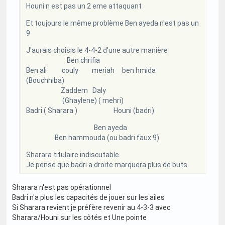
Houni n est pas un 2 eme attaquant
Et toujours le même problème Ben ayeda n'est pas un
9
J'aurais choisis le 4-4-2 d'une autre manière
Ben chrifia
Ben ali couly meriah ben hmida
(Bouchniba)
Zaddem Daly
(Ghaylene) ( mehri)
Badri ( Sharara ) Houni (badri)
Ben ayeda
Ben hammouda (ou badri faux 9)
Sharara titulaire indiscutable
Je pense que badri a droite marquera plus de buts
Sharara n'est pas opérationnel
Badri n'a plus les capacités de jouer sur les ailes
Si Sharara revient je préfère revenir au 4-3-3 avec
Sharara/Houni sur les côtés et Une pointe