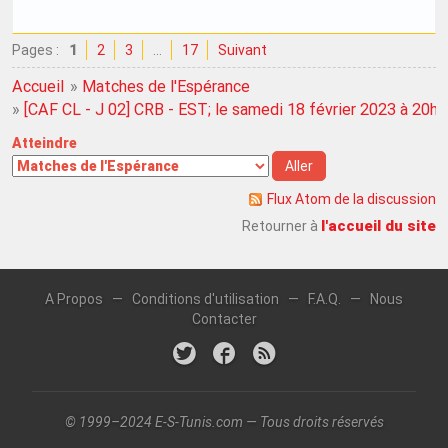
Pages :
1
2
3
…
17
Suivant
Accueil
»
Matches de l'Espérance
»
[CAF CL - J 02] CRB - EST; le samedi 18 février 2023 à 20h
Atteindre
Flux Atom de la discussion
l'accueil du site
Retourner à
A Propos
—
Conditions d'utilisation
—
F.A.Q.
—
Nous
Contacter
© 1999–2024 E-S-Tunis.com — Tous droits réservés