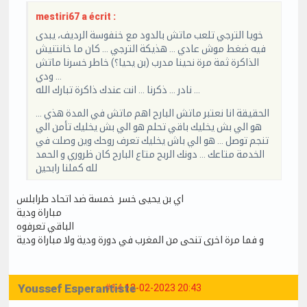
mestiri67 a écrit :
خويا الترجي تلعب ماتش بالدود مع خنفوسة الرديف، يبدى
فيه ضغط موش عادي … هذيكة الترجي … كان ما خانتنيش
الذاكرة ثمة مرة نحينا مدرب (بن يحيا؟) خاطر خسرنا ماتش
ودي …
نادر … ذكرنا … انت عندك ذاكرة تبارك الله …
الحقيقة انا نعتبر ماتش البارح اهم ماتش في المدة هذي …
هو الي بش يخليك باقي تحلم هو الي بش يخليك تأمن الي
تنجم توصل … هو الي باش يخليك تعرف روحك وين وصلت في
الخدمة متاعك … دونك الربح متاع البارح كان ظروري و الحمد
لله كملنا رابحين
اي بن يحيى خسر خمسة ضد اتحاد طرابلس
مباراة ودية
الباقي تعرفوه
و فما مرة اخرى تنحى من المغرب في دورة ودية ولا مباراة ودية
Youssef Esperantiste
#14
12-02-2023 20:43