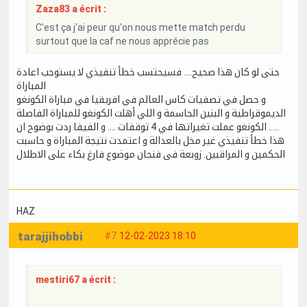
Zaza83 a écrit :
C'est ça j'ai peur qu'on nous mette match perdu
surtout que la caf ne nous apprécie pas
حتى لو كان هذا صحيح.... فسيحتسب خطأ تنفيذي لا يستوجب اعادة
المباراة
و حصل في تصفيات كاس العالم في افريقيا في مباراة الكونغو
الديموقراطية و البنين الحاسمة و اللي أهلت الكونغو للمباراة الفاصلة
..... الكونغو عملت تغيراتها في 4 توقفات .... و الفيفا ردت بوضوح ان
هذا خطأ تنفيذي غير مخل بالعدالة و اعتمدت نتيجة المباراة و حاسبت
الحكمين و المراقبين. زوبعة فى فنجان موضوع فارغ بكاء على الاطلال
HAZ
tarajjihobbi
#7
12-02-2023 18:10
mestiri67 a écrit :