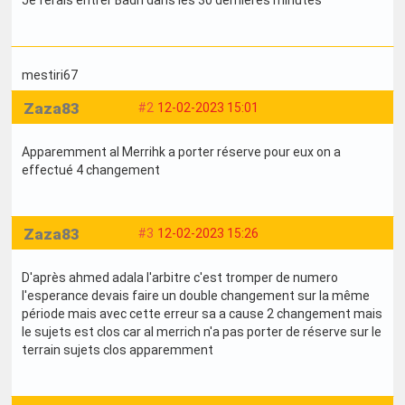
Je ferais entrer Badri dans les 30 dernières minutes
mestiri67
Zaza83
#2
12-02-2023 15:01
Apparemment al Merrihk a porter réserve pour eux on a
effectué 4 changement
Zaza83
#3
12-02-2023 15:26
D'après ahmed adala l'arbitre c'est tromper de numero
l'esperance devais faire un double changement sur la même
période mais avec cette erreur sa a cause 2 changement mais
le sujets est clos car al merrich n'a pas porter de réserve sur le
terrain sujets clos apparemment