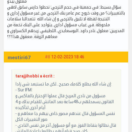
معلول بيدو
سؤال بسيط: في جمعية في حجم الترجي: نحطوا حارس سابق لاهي
بالتغييرات؟ من وقت خروج عم عامر بنك الترجي من غير مسؤول إداري و
النتيجة لقطة لا تليق بالترجي و إن شاء الله تتعدالنا سلامات
ملحوظة..في غياب مسؤول اداري..يتواجد على البنك تخمة من
المدربين: معلول..نادر داود..البوسعايدي..اللطيفي..زيدهم الكسراوي و
معاهم الزرقة..معقول هذا؟؟؟
mestiri67
#8
12-02-2023 18:46
tarajjihobbi a écrit :
إن شاء الله يطلع كلامك صحيح...لكن ما تستبعد شي زادا:
- Sur IFM:
مسؤول من نادي المريخ قال عملوا الإحتراز بالفاكس و
القانون يسمحلهم ب48ساعة بعد الماتش للقيام بذلك و 4
أيام أخرى لتأكيده
- نفس المسؤول قال عندهم مصور خاص بيهم جا معاهم و
صور التغييرات الكل
- قال نطالوا بنقاط الفوز..مع أنو مسؤول آخر من نفس النادي
كان صرح قبلو أنهم يطالبوا بإعادة الماتش.