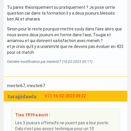
Tu pares théoriquement ou pratiquement ? Je pose cette
question car dans ta formation il y a deux joueurs blessés :
ben Ali et sharara
Sinon pour le reste pourquoi mettre couly dans l’axe alors que
nous avons deux joueurs en forme dans l’axe, Tougai et
amamou et qui donnent satisfaction avec merieh ?
et je crois qu’il y a unanimité que ne devons pas évoluer en 433
pour ce match
Dernière modification par mestiri67 (16-02-2023 09:17)
mestiri67
, mestiri67
tarajjidawla
#23
16-02-2023 09:22
Tiso 1919 a écrit :
Les 3 joueurs offensifs ne jouent pas a leur poste.
Daly n'est pas assez technique pour un 10