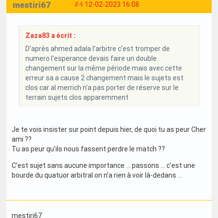
mestiri67
#4
12-02-2023 16:08
Zaza83 a écrit :
D'après ahmed adala l'arbitre c'est tromper de
numero l'esperance devais faire un double
changement sur la même période mais avec cette
erreur sa a cause 2 changement mais le sujets est
clos car al merrich n'a pas porter de réserve sur le
terrain sujets clos apparemment
Je te vois insister sur point depuis hier, de quoi tu as peur Cher
ami ??
Tu as peur qu’ils nous fassent perdre le match ??
C’est sujet sans aucune importance … passons … c’est une
bourde du quatuor arbitral on n’a rien à voir là-dedans …
mestiri67