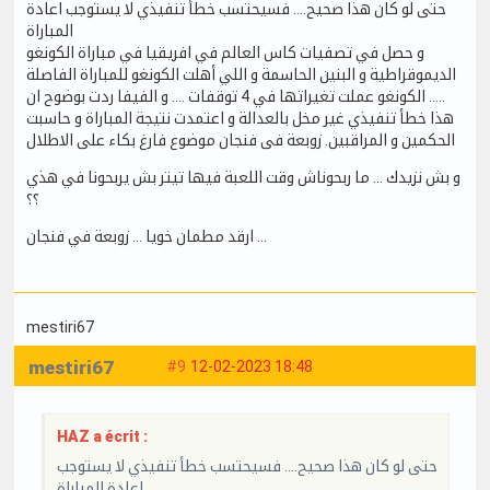
حتى لو كان هذا صحيح.... فسيحتسب خطأ تنفيذي لا يستوجب اعادة
المباراة
و حصل في تصفيات كاس العالم في افريقيا في مباراة الكونغو
الديموقراطية و البنين الحاسمة و اللي أهلت الكونغو للمباراة الفاصلة
..... الكونغو عملت تغيراتها في 4 توقفات .... و الفيفا ردت بوضوح ان
هذا خطأ تنفيذي غير مخل بالعدالة و اعتمدت نتيجة المباراة و حاسبت
الحكمين و المراقبين. زوبعة فى فنجان موضوع فارغ بكاء على الاطلال
و بش نزيدك … ما ربحوناش وقت اللعبة فيها تيتر بش يربحونا في هذي
؟؟
ارقد مطمان خويا … زوبعة في فنجان …
mestiri67
mestiri67
#9
12-02-2023 18:48
HAZ a écrit :
حتى لو كان هذا صحيح.... فسيحتسب خطأ تنفيذي لا يستوجب
اعادة المباراة