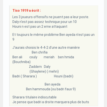
Tiso 1919 a écrit :
Les 3 joueurs offensifs ne jouent pas a leur poste.
Daly n'est pas assez technique pour un 10
Houni n est pas un 2 eme attaquant
Et toujours le même problème Ben ayeda n'est pas un
9
J'aurais choisis le 4-4-2 d'une autre manière
Ben chrifia
Ben ali couly meriah ben hmida
(Bouchniba)
Zaddem Daly
(Ghaylene) ( mehri)
Badri ( Sharara ) Houni (badri)
Ben ayeda
Ben hammouda (ou badri faux 9)
Sharara titulaire indiscutable
Je pense que badri a droite marquera plus de buts