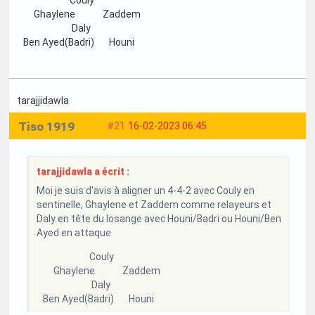
Couly
Ghaylene Zaddem
Daly
Ben Ayed(Badri) Houni
tarajjidawla
Tiso 1919
#21
16-02-2023 06:45
tarajjidawla a écrit :
Moi je suis d'avis à aligner un 4-4-2 avec Couly en
sentinelle, Ghaylene et Zaddem comme relayeurs et
Daly en tête du losange avec Houni/Badri ou Houni/Ben
Ayed en attaque
Couly
Ghaylene Zaddem
Daly
Ben Ayed(Badri) Houni