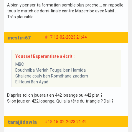
A bien y penser ta formation semble plus proche … on rappelle
tous le match de demi-finale contre Mazembe avec Nabil ….
Très plausible
mestiri67
#17
12-02-2023 21:44
Youssef Esperantiste a écrit :
MBC
Bouchniba Meriah Tougai ben Hamida
Ghailene couly ben Romdhane zaddem
El Houni Ben Ayad
D’après toi on jouerait en 442 losange ou 442 plat ?
Si on joue en 422 losange, Qui a la tête du triangle ? Dali ?
tarajjidawla
#18
15-02-2023 21:49