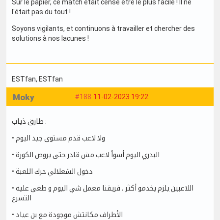
Sur le papier, ce match était censé être le plus facile ! Il ne
l'était pas du tout !
Soyons vigilants, et continuons à travailler et chercher des
solutions à nos lacunes !
ESTfan
, ESTfan
Moky
#188
11-02-2023 19:22
طارق ذياب :
• ولا لاعب قدم مستوى جيد اليوم
• البدري اليوم أسوأ لاعب مش قادر حتى يروض الكورة
• دخول الشعلالي حرك اللعبة
• اللاعبين يلزم يخدمو أكثر ، فريقنا معمل شي اليوم و طغى عليه
التسرع
• الأطراف مكانتش موجودة مع بن عياد