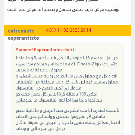
بوشنيبة موش خايب عجبني يتحسن و يتصلح اما موش متع السنة
extrémiste
#200
11-02-2023 20:14
espérantiste
Youssef Esperantiste a écrit :
من أول الموسم كلنا عارفين الترجي بلاش أظهرة و ما عندنا
حتى لاعب رواق قيمة ثابتة و ما عندناش مهاجم هذا شيء
معروف لا علاقة له بالمدرب
انت واحل مع معلول حتى من الضاوي رديته مشى للاهلي و
معلول سمسر فيه لين ناس كل ولات متقلقة من التعليقات
متاعك لي تجيب فيهم من الفايسبوك
احكي 100 بالمائة كرة الناس كل تعمل معك جو
نتخالفوا ديما هنا اما لغة الفايسبوك ما نحبوهاش
بالنسبة للمدرب انا نحب انشلوتي يجب الترجي و ماذابية نجيبو
كافاني 9و نشووفوا حكيمي و واحد اخر على الاجناب
الدينار معاش يخليك تشري يا خويا و الترجي لي عمرها ماكان
توصل في عجز مالي و وصلت