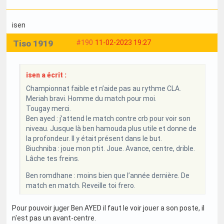
isen
Tiso 1919
#190
11-02-2023 19:27
isen a écrit :
Championnat faible et n’aide pas au rythme CLA.
Meriah bravi. Homme du match pour moi.
Tougay merci.
Ben ayed : j’attend le match contre crb pour voir son
niveau. Jusque là ben hamouda plus utile et donne de
la profondeur. Il y était présent dans le but.
Biuchniba : joue mon ptit. Joue. Avance, centre, drible.
Lâche tes freins.
Ben romdhane : moins bien que l’année dernière. De
match en match. Reveille toi frero.
Pour pouvoir juger Ben AYED il faut le voir jouer a son poste, il
n'est pas un avant-centre.