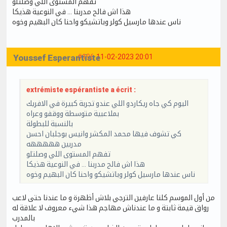
تفهم المستوى اللي وصلتلو
هذا اش فالح مدربنا ... في النوعية هذيكا
ناس عندها مارسيل كولر وباتشيكو واحنا كان البهيم وخوه
Youssef Esperantiste
#196
11-02-2023 20:01
extrémiste espérantiste a écrit :
اليوم كي جاه ريكاردو اللي عندو تجربة كبيرة في الافريك
بملاعبية متوسطة ووقفو وعراه
بالنسبة للبطولة
كي تشوف فيها محمد المكشر وانيس بوجلبان احسن
مدربين هههههه
تفهم المستوى اللي وصلتلو
هذا اش فالح مدربنا ... في النوعية هذيكا
ناس عندها مارسيل كولر وباتشيكو واحنا كان البهيم وخوه
من أول الموسم كلنا عارفين الترجي بلاش أظهرة و ما عندنا حتى لاعب
رواق قيمة ثابتة و ما عندناش مهاجم هذا شيء معروف لا علاقة له
بالمدرب