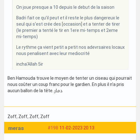
On joue presque a 10 depuis le debut de la saison
Badri fait ce qu'il peut et il reste le plus dangereux le
seul qui s'est crée des [occasion] et a tenter de tirer
(le premier a tenté le tir en 1ere mi-temps et 2eme
mi-temps)
Le rythme ça vient petit a petit nos adevrsaires locaux
nous penalisent avec leur mediocrité
incha'Allah 5ir
Ben Hamouda trouve le moyen de tenter un ciseau qui pourrait
nous coûter un coup franc pour le gardien. En plus il n'a pris
aucun ballon de la tête. دمار
Zoff
, Zoff
, Zoff
, Zoff
meras
#198
11-02-2023 20:13