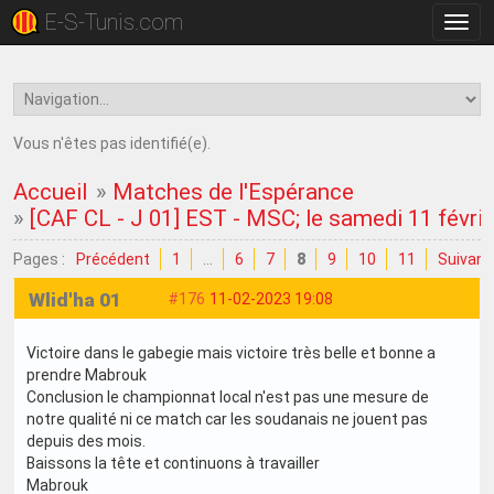
E-S-Tunis.com
Bascu
la
navig
Vous n'êtes pas identifié(e).
Accueil
»
Matches de l'Espérance
»
[CAF CL - J 01] EST - MSC; le samedi 11 févri
Pages :
Précédent
1
…
6
7
8
9
10
11
Suivant
Wlid'ha 01
#176
11-02-2023 19:08
Victoire dans le gabegie mais victoire très belle et bonne a
prendre Mabrouk
Conclusion le championnat local n'est pas une mesure de
notre qualité ni ce match car les soudanais ne jouent pas
depuis des mois.
Baissons la tête et continuons à travailler
Mabrouk