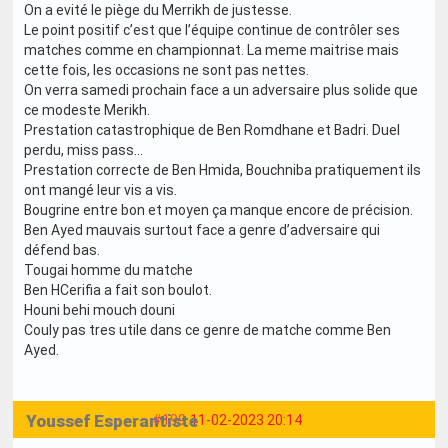
On a evité le piège du Merrikh de justesse.
Le point positif c’est que l’équipe continue de contrôler ses
matches comme en championnat. La meme maitrise mais
cette fois, les occasions ne sont pas nettes.
On verra samedi prochain face a un adversaire plus solide que
ce modeste Merikh.
Prestation catastrophique de Ben Romdhane et Badri. Duel
perdu, miss pass…
Prestation correcte de Ben Hmida, Bouchniba pratiquement ils
ont mangé leur vis a vis.
Bougrine entre bon et moyen ça manque encore de précision.
Ben Ayed mauvais surtout face a genre d’adversaire qui
défend bas.
Tougai homme du matche
Ben HCerifia a fait son boulot.
Houni behi mouch douni
Couly pas tres utile dans ce genre de matche comme Ben
Ayed.
Youssef Esperantiste
#199
11-02-2023 20:14