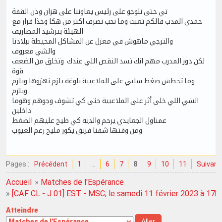
تي حتى نلوجو على رئيس يعاوننا على هزان وذن القفة
حمدي المدب قالكم تعبت وما نحب نصرف اكثر من هكا وخذا قرار مع
الهيئة بترشيد المصاريف
والترجي ماهوش في معزل عن المشاكل المحيطة ببلادنا
والشي معروف
لكن دور المدرب مهم انك تسد النقص اللي عندك وتخلق من الضعف
قوة
وما تحطش ضغط سلبي على الملاعبية بلوغة يلزم نهزوها ويلزم
ويلزم
الشي اللي خلى أثر على الملاعبية حتى كي تشوف وجوهم وهوما
داخلين
عمناول الجعايدي يرحم والديه كي طيح عليهم الضغط
ومن وقتها شفنا فريق يكور مليح رغم العيوب
Pages :
Précédent
1
…
6
7
8
9
10
11
Suivant
Accueil
»
Matches de l'Espérance
»
[CAF CL - J 01] EST - MSC; le samedi 11 février 2023 à 17h
Atteindre