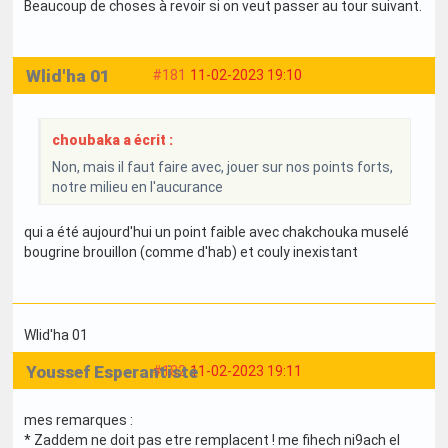
Beaucoup de choses à revoir si on veut passer au tour suivant.
Wlid'ha 01
#181
11-02-2023 19:10
choubaka a écrit :
Non, mais il faut faire avec, jouer sur nos points forts,
notre milieu en l'aucurance
qui a été aujourd'hui un point faible avec chakchouka muselé
bougrine brouillon (comme d'hab) et couly inexistant
Wlid'ha 01
Youssef Esperantiste
#182
11-02-2023 19:11
mes remarques :
* Zaddem ne doit pas etre remplacent ! me fihech ni9ach el