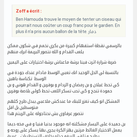
Zoff a écrit :
Ben Hamouda trouve le moyen de tenter un ciseau qui
pourrait nous coûter un coup franc pour le gardien. En
plus il n'a pris aucun ballon de la tête. دمار
بالرسمي نقطة استفهام كبيرة من بكري نخمم في شكون ممكن
يلعب القدام و الله نتصور البريمة ابرك منهم
ضربة شرارة اثرت فينا برشة ماعناش برشة اختيارات على اليمين
بالنسبة لي الحل الوحيد انك تعبي الوسط مادام عندك جودة في
الوسط تكناسة باهين
كي تحط غيلان و بن رمضان و الزدام و بوقرين و القدام هوني و بن
حمودة تنجح و كي تحب تسكر اللعب تحط كولي بلاصة بوقرين
المشكل انو كيف تغزر للبنك ما عندكش ملاعبي يبدل طرح كلهم
متوسطين بل اقل
نتصور عرفاوي بش نحتاجوله على الريتم هذا
بن حميدة على اليسار مشكلته انه موجود بدنيا فنيا و في مخه ديما
يعمل الاختيار الغالط مرتين يهز الكرة يجري بها يسكر على روحه و
يطيح و تلقى البيفو حذاه بخلاف التسنطيرات .. غريبة