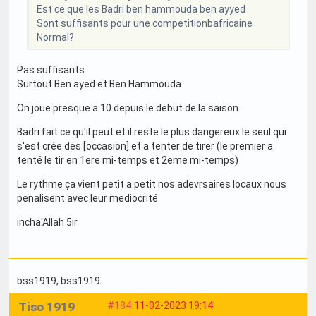
Est ce que les Badri ben hammouda ben ayyed
Sont suffisants pour une competitionbafricaine
Normal?
Pas suffisants
Surtout Ben ayed et Ben Hammouda
On joue presque a 10 depuis le debut de la saison
Badri fait ce qu'il peut et il reste le plus dangereux le seul qui
s'est crée des [occasion] et a tenter de tirer (le premier a
tenté le tir en 1ere mi-temps et 2eme mi-temps)
Le rythme ça vient petit a petit nos adevrsaires locaux nous
penalisent avec leur mediocrité
incha'Allah 5ir
bss1919
, bss1919
Tiso 1919
#184
11-02-2023 19:14