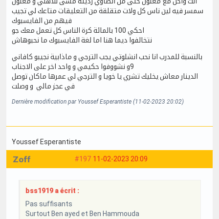
انت واحل مع معلول حتى من الضاوي رديته مشى للاهلي و معلول
سمسر فيه لين ناس كل ولات متقلقة من التعليقات متاعك لي تجيب
فيهم من الفايسبوك
احكي 100 بالمائة كرة الناس كل تعمل معك جو
نتخالفوا ديما هنا اما لغة الفايسبوك ما نحبوهاش
بالنسبة للمدرب انا نحب انشلوتي يجب الترجي و ماذابية نجيبو كافاني
9و نشووفوا حكيمي و واحد اخر على الاجناب
الدينار معاش يخليك تشري يا خويا و الترجي لي عمرها ماكان توصل
في عجز مالي و وصلت
Dernière modification par Youssef Esperantiste (11-02-2023 20:02)
Youssef Esperantiste
Zoff
#197
11-02-2023 20:09
bss1919 a écrit :
Pas suffisants
Surtout Ben ayed et Ben Hammouda