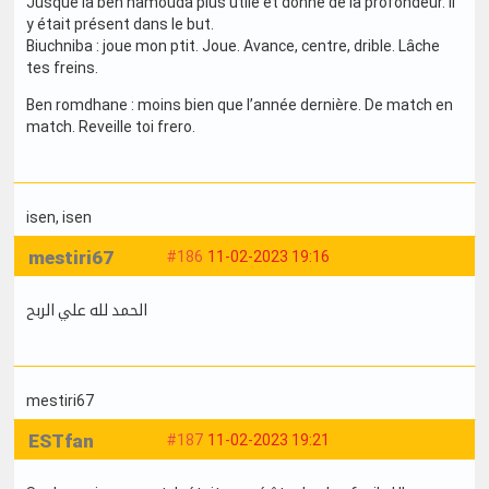
Jusque là ben hamouda plus utile et donne de la profondeur. Il
y était présent dans le but.
Biuchniba : joue mon ptit. Joue. Avance, centre, drible. Lâche
tes freins.
Ben romdhane : moins bien que l’année dernière. De match en
match. Reveille toi frero.
isen
, isen
mestiri67
#186
11-02-2023 19:16
الحمد لله علي الربح
mestiri67
ESTfan
#187
11-02-2023 19:21