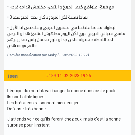
• مع فريق متواضع كيما المريخ و الترجي مخلقش قدامو فرص
• 3 نقاط ثمينة لكن المردود كان تحت المتوسط
• البطولة متاعنا غلطتنا في مستوى الترجي و غلطتني انا الأول
ماشي فيبالي الترجي قوي لكن اليوم مظهرش الشيئ هذا و الترجي
لحد اللحظة مستواه عادي جدا و يلزم يتحسن باش يقدر يترشح
عالمجموعة هذي
Dernière modification par Moky (11-02-2023 19:22)
isen
#189
11-02-2023 19:26
L’équipe du merrihk va changer la donne dans cette poule.
Ils sont athletiques.
Les brésiliens raisonnent bien leur jeu.
Defense très bonne.
J’attends voir ce qu’ils feront chez eux, mais c’est la nonne
surprise pour l’instant