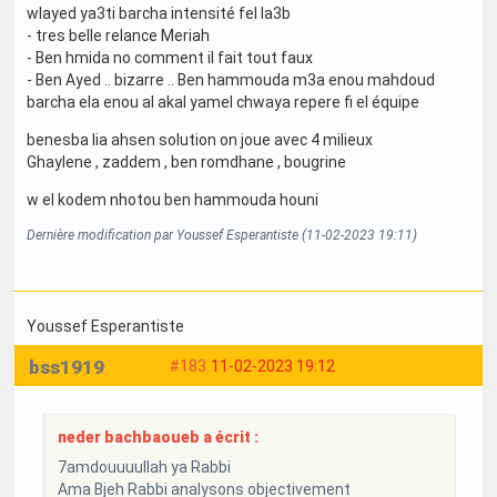
wlayed ya3ti barcha intensité fel la3b
- tres belle relance Meriah
- Ben hmida no comment il fait tout faux
- Ben Ayed .. bizarre .. Ben hammouda m3a enou mahdoud
barcha ela enou al akal yamel chwaya repere fi el équipe
benesba lia ahsen solution on joue avec 4 milieux
Ghaylene , zaddem , ben romdhane , bougrine
w el kodem nhotou ben hammouda houni
Dernière modification par Youssef Esperantiste (11-02-2023 19:11)
Youssef Esperantiste
bss1919
#183
11-02-2023 19:12
neder bachbaoueb a écrit :
7amdouuuullah ya Rabbi
Ama Bjeh Rabbi analysons objectivement