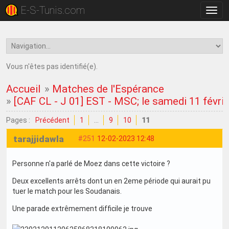
E-S-Tunis.com
Bascu
la
navig
Vous n'êtes pas identifié(e).
Accueil
»
Matches de l'Espérance
»
[CAF CL - J 01] EST - MSC; le samedi 11 févri
Pages :
Précédent
1
…
9
10
11
tarajjidawla
#251
12-02-2023 12:48
Personne n'a parlé de Moez dans cette victoire ?
Deux excellents arrêts dont un en 2eme période qui aurait pu
tuer le match pour les Soudanais.
Une parade extrêmement difficile je trouve