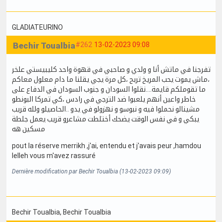
GLADIATEURINO
Bechir Toualbia
#262
13-02-2023 09:08
تفرجنا في ماتش أنا و ولدي و صاحبي في قهوة واحد كليبيستي علخر
،ماش يموت يحب المريخ تربح ،كل مرة يجي يقلنا ما دام معلول معاكم
ما تقوملكم قايمة....نقلوا السودان و جنوب السودان في الدفاع على
خاطر واعين أنهم يلعبوا ضد الترجي في رادس ،كي تمركا البونطو
مشينالو نحملوا فيه و نبوسو و نهزولو في يدو ..الحاصيلو ولله قريب
يبكي و في نفس الوقت يضحك أختلطت مشاعرو قريب يعمل جلطة
مسكين هه
pout la réserve merrikh ,j'ai, entendu et j'avais peur ,hamdou
lelleh vous m'avez rassuré
Dernière modification par Bechir Toualbia (13-02-2023 09:09)
Bechir Toualbia
, Bechir Toualbia