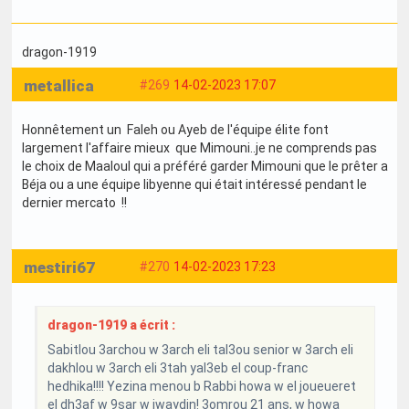
dragon-1919
metallica
#269
14-02-2023 17:07
Honnêtement un Faleh ou Ayeb de l'équipe élite font
largement l'affaire mieux que Mimouni..je ne comprends pas
le choix de Maaloul qui a préféré garder Mimouni que le prêter a
Béja ou a une équipe libyenne qui était intéressé pendant le
dernier mercato !!
mestiri67
#270
14-02-2023 17:23
dragon-1919 a écrit :
Sabitlou 3archou w 3arch eli tal3ou senior w 3arch eli
dakhlou w 3arch eli 3tah yal3eb el coup-franc
hedhika!!!! Yezina menou b Rabbi howa w el joueueret
el dh3af w 9sar w jwaydin! 3omrou 21 ans, w howa