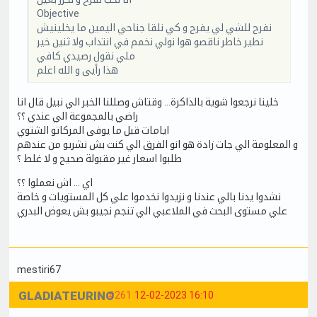
Objective
نفرح للشي لي يفرح و كي نلقا جناحي اليمين ما يخلينيش
نطير خاطر ناقصو هوا نولي نخمم في انتداب ولا ثنين خير
ملي نقول رصيدي كافي
هذا رأيى و الله اعلم
خلينا نرجعوا شوية بالذاكرة… وقتاش وصللنا الخبر الي نبيل قال انا
راضي بالمجموعة الي عندي ؟؟
ايامات قبل ما يوفى المركاتو الشتوي
و المعلومة الي جات زادة هو انو الفرق الي كنت بش نشريو من عندهم
طلبوا اسعار غير مقبولة صحيح و لا غلط ؟
اي … اش نعملوا ؟؟
نشدوا يدنا بالي عندنا و نزيدوا نخدموا علي كل المستويات و خاصة
علي مستوى البحث في الملاعبي الي تنجم نجيبو بش يعوض البدري
mestiri67
GLADIATEURINO
#261
12-02-2023 16:10