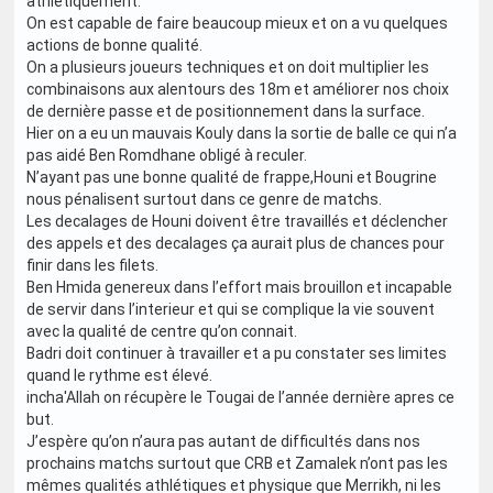
athlétiquement.
On est capable de faire beaucoup mieux et on a vu quelques
actions de bonne qualité.
On a plusieurs joueurs techniques et on doit multiplier les
combinaisons aux alentours des 18m et améliorer nos choix
de dernière passe et de positionnement dans la surface.
Hier on a eu un mauvais Kouly dans la sortie de balle ce qui n’a
pas aidé Ben Romdhane obligé à reculer.
N’ayant pas une bonne qualité de frappe,Houni et Bougrine
nous pénalisent surtout dans ce genre de matchs.
Les decalages de Houni doivent être travaillés et déclencher
des appels et des decalages ça aurait plus de chances pour
finir dans les filets.
Ben Hmida genereux dans l’effort mais brouillon et incapable
de servir dans l’interieur et qui se complique la vie souvent
avec la qualité de centre qu’on connait.
Badri doit continuer à travailler et a pu constater ses limites
quand le rythme est élevé.
incha'Allah on récupère le Tougai de l’année dernière apres ce
but.
J’espère qu’on n’aura pas autant de difficultés dans nos
prochains matchs surtout que CRB et Zamalek n’ont pas les
mêmes qualités athlétiques et physique que Merrikh, ni les