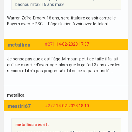
badnou mta3 16 ans max!
Warren Zaïre-Emery, 16 ans, sera titulaire ce soir contre le
Bayern avec le PSG …. L’âge n’a rien à voir avec le talent
metallica
#271
14-02-2023 17:37
Je pense pas que c est l'âge..Mimouni petit de taille il fallait
qu'il se muscle d'avantage..alors que la ça fait 3 ans avec les
seniors et il n'a pas progressé et il ne ce st pas musclé....
metallica
mestiri67
#272
14-02-2023 18:10
metallica a écrit :