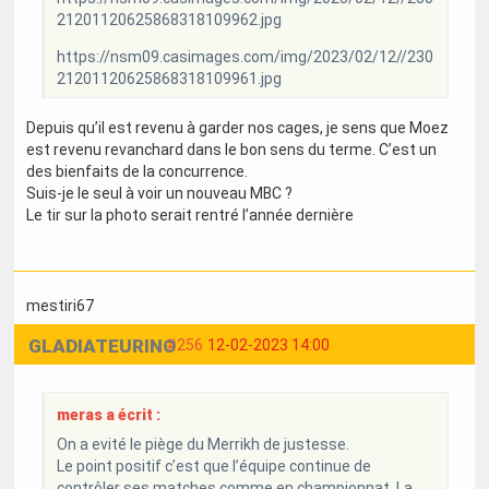
21201120625868318109962.jpg
https://nsm09.casimages.com/img/2023/02/12//230
21201120625868318109961.jpg
Depuis qu’il est revenu à garder nos cages, je sens que Moez
est revenu revanchard dans le bon sens du terme. C’est un
des bienfaits de la concurrence.
Suis-je le seul à voir un nouveau MBC ?
Le tir sur la photo serait rentré l’année dernière
mestiri67
GLADIATEURINO
#256
12-02-2023 14:00
meras a écrit :
On a evité le piège du Merrikh de justesse.
Le point positif c’est que l’équipe continue de
contrôler ses matches comme en championnat. La