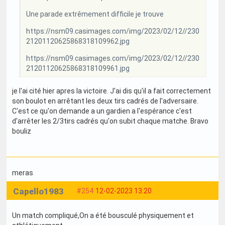
Une parade extrêmement difficile je trouve
https://nsm09.casimages.com/img/2023/02/12//230
21201120625868318109962.jpg
https://nsm09.casimages.com/img/2023/02/12//230
21201120625868318109961.jpg
je l'ai cité hier apres la victoire. J'ai dis qu'il a fait correctement
son boulot en arrêtant les deux tirs cadrés de l'adversaire.
C'est ce qu'on demande a un gardien a l'espérance c'est
d'arrêter les 2/3tirs cadrés qu'on subit chaque matche. Bravo
bouliz
meras
Capello1983
#254
12-02-2023 13:20
Un match compliqué,On a été bousculé physiquement et