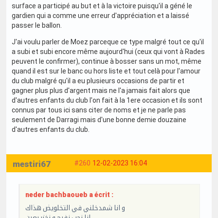
surface a participé au but et à la victoire puisqu'il a géné le
gardien qui a comme une erreur d'appréciation et a laissé
passer le ballon.
J'ai voulu parler de Moez parceque ce type malgré tout ce qu'il
a subi et subi encore même aujourd'hui (ceux qui vont à Rades
peuvent le confirmer), continue à bosser sans un mot, même
quand il est sur le banc ou hors liste et tout celà pour l'amour
du club malgré qu'il a eu plusieurs occasions de partir et
gagner plus plus d'argent mais ne l'a jamais fait alors que
d'autres enfants du club l'on fait à la 1ere occasion et ils sont
connus par tous ici sans citer de noms et je ne parle pas
seulement de Darragi mais d'une bonne demie douzaine
d'autres enfants du club.
mestiri67
#260
12-02-2023 16:04
neder bachbaoueb a écrit :
و انا شمدخلني في التخلويض هذاك
انا نحب نفرح و نخزر بعين