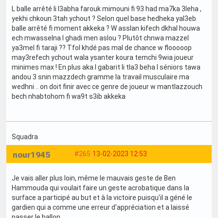
L balle arrêté li l3abha farouk mimouni fi 93 had ma7ka 3leha ,
yekhi chkoun 3tah ychout ? Selon quel base hedheka yal3eb
balle arrêté fi moment akkeka ? W asslan kifech dkhal houwa
ech mwasselna l ghadi men aslou ? Plutôt chnwa mazzel
ya3mel fi taraji ?? Tfol khdé pas mal de chance w flooooop
may3refech ychout wala ysanter koura temchi 9wia joueur
minimes max ! En plus aka l gabarit li tla3 beha l séniors tawa
andou 3 snin mazzdech gramme la travail musculaire ma
wedhni .. on doit finir avec ce genre de joueur w mantlazzouch
bech nhabtohom fi wa9t s3ib akkeka
Squadra
nour1945
#265
13-02-2023 12:53
Je vais aller plus loin, même le mauvais geste de Ben
Hammouda qui voulait faire un geste acrobatique dans la
surface a participé au but et à la victoire puisqu'il a géné le
gardien qui a comme une erreur d'appréciation et a laissé
passer le ballon.