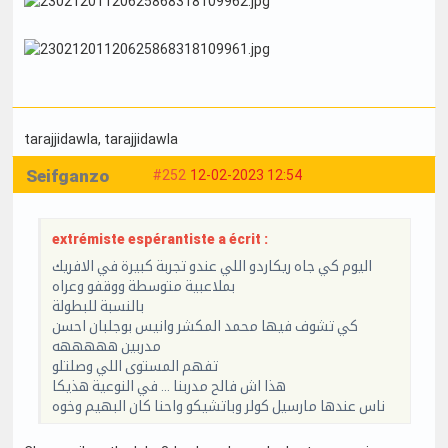
tarajjidawla
, tarajjidawla
Seifganzo
#252
12-02-2023 12:54
extrémiste espérantiste a écrit :
اليوم كي جاه ريكاردو اللي عندو تجربة كبيرة في الافريك
بملاعبية متوسطة ووقفو وعراه
بالنسبة للبطولة
كي تشوف فيها محمد المكشر وانيس بوجلبان احسن
مدربين هههههه
تفهم المستوى اللي وصلتلو
هذا اش فالح مدربنا ... في النوعية هذيكا
ناس عندها مارسيل كولر وباتشيكو واحنا كان البهيم وخوه