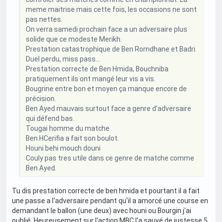
meme maitrise mais cette fois, les occasions ne sont
pas nettes.
On verra samedi prochain face a un adversaire plus
solide que ce modeste Merikh.
Prestation catastrophique de Ben Romdhane et Badri.
Duel perdu, miss pass…
Prestation correcte de Ben Hmida, Bouchniba
pratiquement ils ont mangé leur vis a vis.
Bougrine entre bon et moyen ça manque encore de
précision.
Ben Ayed mauvais surtout face a genre d’adversaire
qui défend bas.
Tougai homme du matche
Ben HCerifia a fait son boulot.
Houni behi mouch douni
Couly pas tres utile dans ce genre de matche comme
Ben Ayed.
Tu dis prestation correcte de ben hmida et pourtant il a fait
une passe a l'adversaire pendant qu'il a amorcé une course en
demandant le ballon (une deux) avec houni ou Bourgin j'ai
oublié. Heureusement sur l'action MBC l'a sauvé de justesse 5