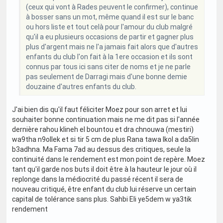
(ceux qui vont à Rades peuvent le confirmer), continue
à bosser sans un mot, même quand il est sur le banc
ou hors liste et tout celà pour l'amour du club malgré
qu'il a eu plusieurs occasions de partir et gagner plus
plus d'argent mais ne l'a jamais fait alors que d'autres
enfants du club l'on fait à la 1ere occasion et ils sont
connus par tous ici sans citer de noms et je ne parle
pas seulement de Darragi mais d'une bonne demie
douzaine d'autres enfants du club.
J'ai bien dis qu'il faut féliciter Moez pour son arret et lui
souhaiter bonne continuation mais ne me dit pas si l'année
dernière rahou klineh el bountou et dra chnouwa (mestiri)
wa9tha n9ollek et si tir 5 cm de plus Rana tawa lkol a da5lin
b3adhna. Ma Fama 7ad au dessus des critiques, seule la
continuité dans le rendement est mon point de repère. Moez
tant qu'il garde nos buts il doit être à la hauteur le jour où il
replonge dans la médiocrité du passé récent il sera de
nouveau critiqué, être enfant du club lui réserve un certain
capital de tolérance sans plus. Sahbi Eli ye5dem w ya3tik
rendement