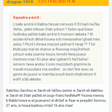
dragon-1919
#268
14-02-2023 16:45
Squadra a écrit :
L balle arrêté li l3abha farouk mimouni fi 93 had ma7ka
3leha , yekhi chkoun 3tah ychout ? Selon quel base
hedheka yal3eb balle arrêté fi moment akkeka ? W
asslan kifech dkhal houwa ech mwasselna l ghadi men
aslou ? Plutôt chnwa mazzel ya3mel fi taraji ?? Tfol
khdé pas mal de chance w flooooop may3refech
ychout wala ysanter koura temchi 9wia joueur
minimes max ! En plus aka l gabarit li tla3 beha l
séniors tawa andou 3 snin mazzdech gramme la
travail musculaire ma wedhni .. on doit finir avec ce
genre de joueur w mantlazzouch bech nhabtohom fi
wa9t s3ib akkeka
Sabitlou 3archou w 3arch eli tal3ou senior w 3arch eli dakhlou
w 3arch eli 3tah yal3eb el coup-franc hedhika!!!! Yezina menou
b Rabbi howa w el joueueret el dh3af w 9sar w jwaydin! 3omrou
21 ans, w howa badnou mta3 16 ans max!