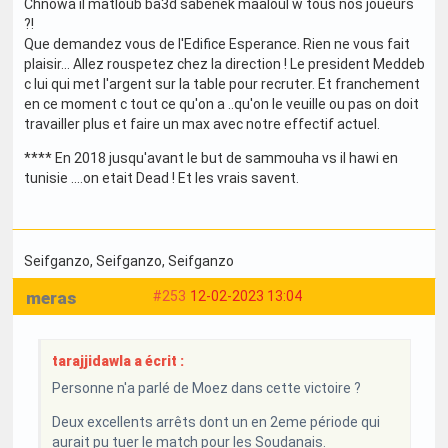
Chnowa il matloub ba3d sabenek maaloul w tous nos joueurs
?!
Que demandez vous de l'Edifice Esperance. Rien ne vous fait
plaisir... Allez rouspetez chez la direction ! Le president Meddeb
c lui qui met l'argent sur la table pour recruter. Et franchement
en ce moment c tout ce qu'on a ..qu'on le veuille ou pas on doit
travailler plus et faire un max avec notre effectif actuel.
**** En 2018 jusqu'avant le but de sammouha vs il hawi en
tunisie ....on etait Dead ! Et les vrais savent.
Seifganzo
, Seifganzo
, Seifganzo
meras
#253
12-02-2023 13:04
tarajjidawla a écrit :
Personne n'a parlé de Moez dans cette victoire ?
Deux excellents arrêts dont un en 2eme période qui
aurait pu tuer le match pour les Soudanais.