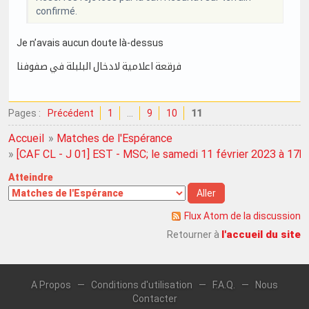
confirmé.
Je n’avais aucun doute là-dessus
فرقعة اعلامية لادخال البلبلة في صفوفنا
Pages :
Précédent
1
…
9
10
11
Accueil
»
Matches de l'Espérance
»
[CAF CL - J 01] EST - MSC; le samedi 11 février 2023 à 17h
Atteindre
Flux Atom de la discussion
l'accueil du site
Retourner à
A Propos
—
Conditions d'utilisation
—
F.A.Q.
—
Nous
Contacter