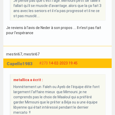
Je pense pas que c est l'âge..Mimouni petit de taille il
fallait qu'il se muscle d'avantage..alors que la ça fait 3
ans avec les seniors et il n'a pas progressé et il ne ce
st pas musclé....
Je reviens à l’avis de Neder à son propos …. Il n’est pas fait
pour l’espérance
mestiri67
, mestiri67
Capello1983
#273
14-02-2023 19:45
metallica a écrit :
Honnêtement un Faleh ou Ayeb de l'équipe élite font
largement l'affaire mieux que Mimouni..je ne
comprends pas le choix de Maaloul qui a préféré
garder Mimouni que le prêter a Béja ou a une équipe
libyenne qui était intéressé pendant le dernier
mercato !!