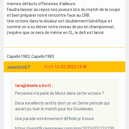
memes défauts offensives d’ailleurs.
Faudra laisser au repos nos joueurs lors du match de la coupe
et bien préparer notre rencontre face au CRB.
Une victoire dans la douleur est doublement bénéfique et
comme on a su élever notre niveau de jeu en championnat,
j’espère que ce sera de même en CL, le defi est lancé.
Capello1983
, Capello1983
mestiri67
#255
12-02-2023 13:45
tarajjidawla a écrit :
Personne n'a parlé de Moez dans cette victoire ?
Deux excellents arrêts dont un en 2eme période qui
aurait pu tuer le match pour les Soudanais.
Une parade extrêmement difficile je trouve
https://nsm09.casimages.com/img/2023/02/12//230