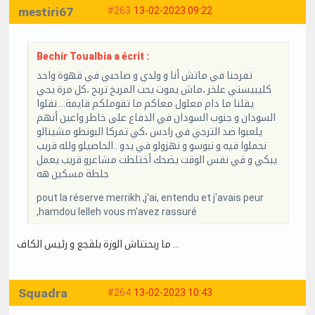
mestiri67
#263
13-02-2023 09:22
Bechir Toualbia a écrit :
تفرجنا في ماتش أنا و ولدي و صاحبي في قهوة واحد
كليبيستي علخر ،ماش يموت يحب المريخ تربح ،كل مرة يجي
يقلنا ما دام معلول معاكم ما تقوملكم قايمة....نقلوا
السودان و جنوب السودان في الدفاع على خاطر واعين أنهم
يلعبوا ضد الترجي في رادس ،كي تمركا البونطو مشينالو
نحملوا فيه و نبوسو و نهزولو في يدو ..الحاصيلو ولله قريب
يبكي و في نفس الوقت يضحك أختلطت مشاعرو قريب يعمل
جلطة مسكين هه
pout la réserve merrikh ,j'ai, entendu et j'avais peur
,hamdou lelleh vous m'avez rassuré
ما ربحتناش الوزة بلڤجع و رئيس الكاف …
Squadra
#264
13-02-2023 10:43