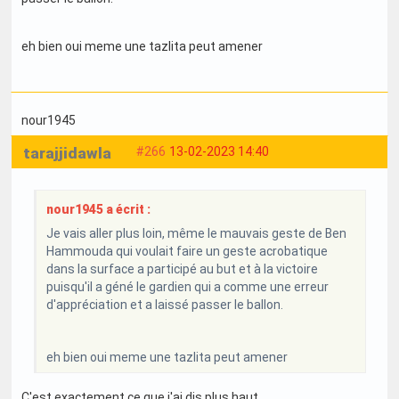
eh bien oui meme une tazlita peut amener
nour1945
tarajjidawla
#266
13-02-2023 14:40
nour1945 a écrit :
Je vais aller plus loin, même le mauvais geste de Ben
Hammouda qui voulait faire un geste acrobatique
dans la surface a participé au but et à la victoire
puisqu'il a géné le gardien qui a comme une erreur
d'appréciation et a laissé passer le ballon.
eh bien oui meme une tazlita peut amener
C'est exactement ce que j'ai dis plus haut.