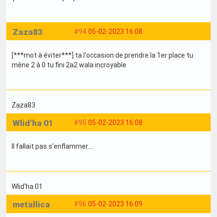
Zaza83
#94
05-02-2023 16:08
[***mot à éviter***] ta l'occasion de prendre la 1er place tu
mène 2 à 0 tu fini 2a2 wala incroyable
Zaza83
Wlid'ha 01
#95
05-02-2023 16:08
Il fallait pas s'enflammer....
Wlid'ha 01
metallica
#96
05-02-2023 16:09