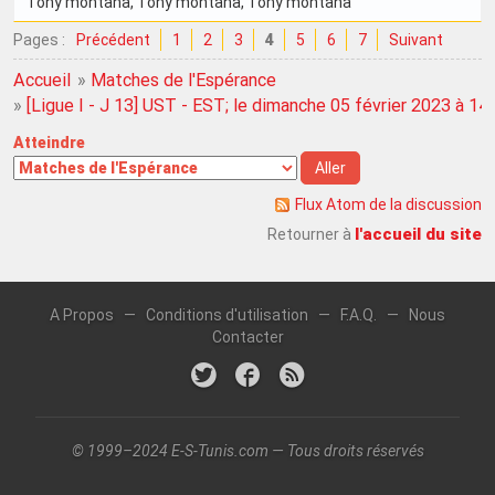
Tony montana
, Tony montana
, Tony montana
Pages :
Précédent
1
2
3
4
5
6
7
Suivant
Accueil
»
Matches de l'Espérance
»
[Ligue I - J 13] UST - EST; le dimanche 05 février 2023 à 14
Atteindre
Flux Atom de la discussion
l'accueil du site
Retourner à
A Propos
—
Conditions d'utilisation
—
F.A.Q.
—
Nous
Contacter
© 1999–2024 E-S-Tunis.com — Tous droits réservés