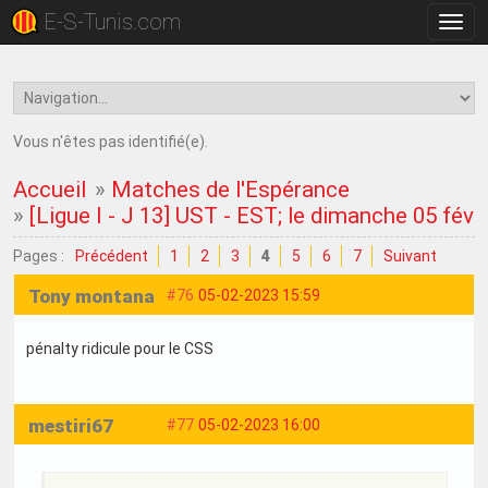
E-S-Tunis.com
Bascu
la
navig
Vous n'êtes pas identifié(e).
Accueil
»
Matches de l'Espérance
»
[Ligue I - J 13] UST - EST; le dimanche 05 févr
Pages :
Précédent
1
2
3
4
5
6
7
Suivant
Tony montana
#76
05-02-2023 15:59
pénalty ridicule pour le CSS
mestiri67
#77
05-02-2023 16:00