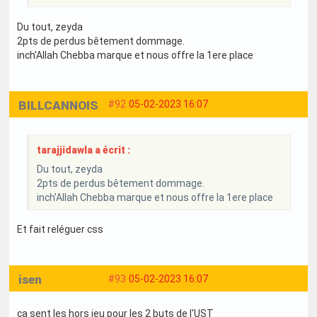
Du tout, zeyda
2pts de perdus bêtement dommage.
inch'Allah Chebba marque et nous offre la 1ere place
BILLCANNOIS
#92
05-02-2023 16:07
tarajjidawla a écrit :
Du tout, zeyda
2pts de perdus bêtement dommage.
inch'Allah Chebba marque et nous offre la 1ere place
Et fait reléguer css
isen
#93
05-02-2023 16:07
ça sent les hors jeu pour les 2 buts de l'UST