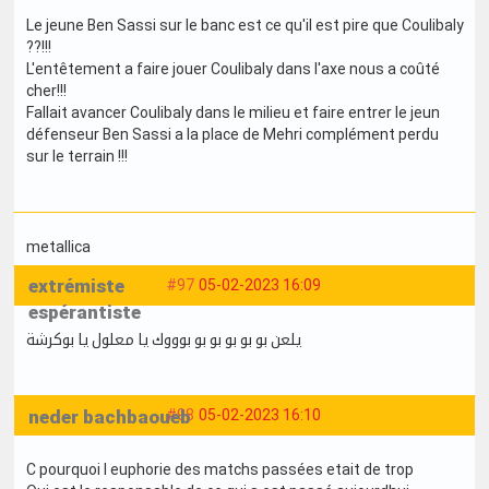
Le jeune Ben Sassi sur le banc est ce qu'il est pire que Coulibaly
??!!!
L'entêtement a faire jouer Coulibaly dans l'axe nous a coûté
cher!!!
Fallait avancer Coulibaly dans le milieu et faire entrer le jeun
défenseur Ben Sassi a la place de Mehri complément perdu
sur le terrain !!!
metallica
extrémiste
#97
05-02-2023 16:09
espérantiste
يلعن بو بو بو بو بو بوووك يا معلول يا بوكرشة
neder bachbaoueb
#98
05-02-2023 16:10
C pourquoi l euphorie des matchs passées etait de trop