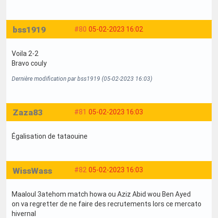
bss1919
#80
05-02-2023 16:02
Voila 2-2
Bravo couly
Dernière modification par bss1919 (05-02-2023 16:03)
Zaza83
#81
05-02-2023 16:03
Égalisation de tataouine
WissWass
#82
05-02-2023 16:03
Maaloul 3atehom match howa ou Aziz Abid wou Ben Ayed
on va regretter de ne faire des recrutements lors ce mercato
hivernal