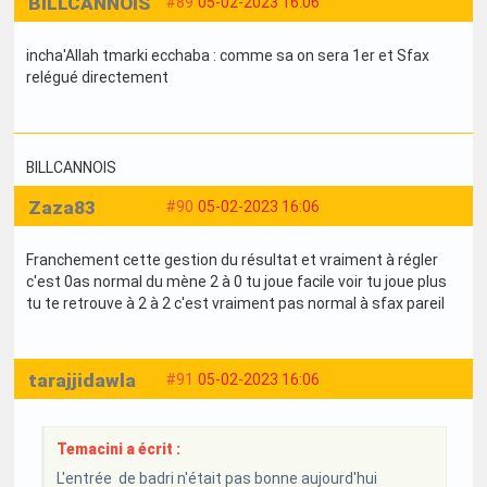
BILLCANNOIS
#89
05-02-2023 16:06
incha'Allah tmarki ecchaba : comme sa on sera 1er et Sfax
relégué directement
BILLCANNOIS
Zaza83
#90
05-02-2023 16:06
Franchement cette gestion du résultat et vraiment à régler
c'est 0as normal du mène 2 à 0 tu joue facile voir tu joue plus
tu te retrouve à 2 à 2 c'est vraiment pas normal à sfax pareil
tarajjidawla
#91
05-02-2023 16:06
Temacini a écrit :
L'entrée de badri n'était pas bonne aujourd'hui