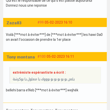
Qui est le responsable de ce qui s est passé aujourdhui
Donnez nous une reponse
Zaza83
#99
05-02-2023 16:10
Voilà [***mot à éviter***] de [***mot à éviter***] les hawi 0a0
on avait l'occasion de prendre la 1er place
Tony montana
#100
05-02-2023 16:11
extrémiste espérantiste a écrit :
يلعن بو بو بو بو بو بوووك يا معلول يا بوكرشة
bellehi barra e9leb [***mot à éviter***] wejhék