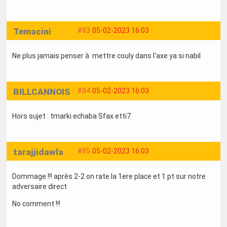
Temacini
#83
05-02-2023 16:03
Ne plus jamais penser à mettre couly dans l'axe ya si nabil
BILLCANNOIS
#84
05-02-2023 16:03
Hors sujet : tmarki echaba Sfax etti7
tarajjidawla
#85
05-02-2023 16:03
Dommage !!! après 2-2 on rate la 1ere place et 1 pt sur notre
adversaire direct
No comment !!!