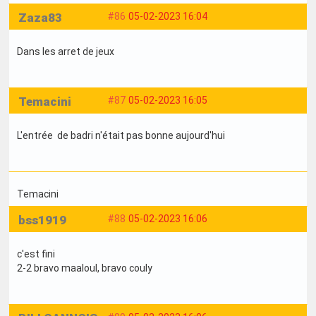
Zaza83
#86
05-02-2023 16:04
Dans les arret de jeux
Temacini
#87
05-02-2023 16:05
L'entrée de badri n'était pas bonne aujourd'hui
Temacini
bss1919
#88
05-02-2023 16:06
c'est fini
2-2 bravo maaloul, bravo couly