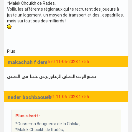
*Malek Chouikh de Radès,
Voilà, les afférents régionaux qui te recrutent des joueurs à
juste un logement, un moyen de transport et des...espadrilles,
mais surtout pas des milliards !
.
Plus
makachah f dem
#570
11-06-2023 17:55
ينعبو الوقت المعلق الزنطور يرمي علينا في المعني
neder bachbaoueb
#571
11-06-2023 17:55
Plus a écrit :
*Oussema Bouguerra de la Chbika,
*Malek Chouikh de Radès,