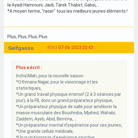
la Ayadi Hamrouni, Jaidi, Tarek Thabet, Gabsi,...
*A moyen terme, "raser" tous les meilleurs jeunes éléments !
Plus
, Plus
, Plus
, Plus
Seifganzo
#563
07-06-2023 20:43
Plus a écrit :
Incha'Allah, pour la nouvelle saison:
*Othmane Najjar, pour le visionnage et les
statistiques,
*Un grand travail physique intensif (2 à 3 séances par
jour), à la FB, donc un grand préparateur physique,
*Un préparateur physique de salle pour améliorer la
masse musculaire des Bouchniba, Mjahed, Wahabi,
Zaddem, Ayeb, Abid, Berrima,...
*Un préparateur mental d'expérience pour ces jeunes,
*Une grande cellule médicale,
*Un nutritionniste d'expérience sportive,