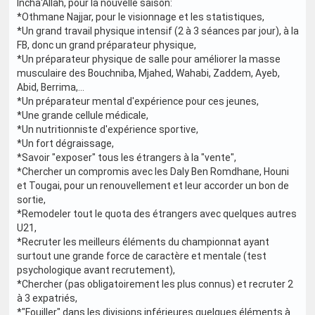
Incha'Allah, pour la nouvelle saison:
*Othmane Najjar, pour le visionnage et les statistiques,
*Un grand travail physique intensif (2 à 3 séances par jour), à la
FB, donc un grand préparateur physique,
*Un préparateur physique de salle pour améliorer la masse
musculaire des Bouchniba, Mjahed, Wahabi, Zaddem, Ayeb,
Abid, Berrima,...
*Un préparateur mental d'expérience pour ces jeunes,
*Une grande cellule médicale,
*Un nutritionniste d'expérience sportive,
*Un fort dégraissage,
*Savoir "exposer" tous les étrangers à la "vente",
*Chercher un compromis avec les Daly Ben Romdhane, Houni
et Tougai, pour un renouvellement et leur accorder un bon de
sortie,
*Remodeler tout le quota des étrangers avec quelques autres
U21,
*Recruter les meilleurs éléments du championnat ayant
surtout une grande force de caractère et mentale (test
psychologique avant recrutement),
*Chercher (pas obligatoirement les plus connus) et recruter 2
à 3 expatriés,
*"Fouiller" dans les divisions inférieures quelques éléments à