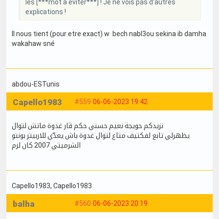
les [***mot à éviter***] ! Je ne vois pas d'autres
explications !
Il nous tient (pour etre exact) w bech nabl3ou sekina ib damha
wakahaw sné
abdou-ESTunis
Capello1983
#559
06-06-2023 19:42
نزيدكم حويجة نعيم حسني حكم ڤار غدوة ماتش لتوال
يظهرلي تابع لفكتيف متاع لتوال غدوة باش يعدّي للاربيتر بونتو
الشرميتي 2007 كان لزم
Capello1983
, Capello1983
balha
#560
06-06-2023 20:19