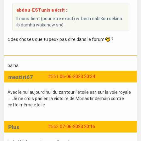
abdou-ESTunis a écrit :
Il nous tient (pour etre exact) w bech nabl3ou sekina
ib damha wakahaw sné
c des choses que tu peux pas dire dans le forum
?
balha
mestiri67
#561
06-06-2023 20:34
Avec le nul aujourd’hui du zantour l’étoile est sur la voie royale
…. Je ne crois pas en la victoire de Monastir demain contre
cette même étoile
Plus
#562
07-06-2023 20:16