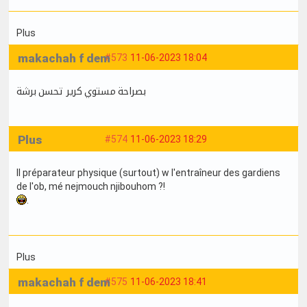
Plus
makachah f dem
#573
11-06-2023 18:04
بصراحة مستوي كرير تحسن برشة
Plus
#574
11-06-2023 18:29
Il préparateur physique (surtout) w l'entraîneur des gardiens
de l'ob, mé nejmouch njibouhom ?!
.
Plus
makachah f dem
#575
11-06-2023 18:41