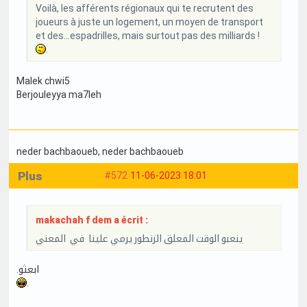
Voilà, les afférents régionaux qui te recrutent des
joueurs à juste un logement, un moyen de transport
et des...espadrilles, mais surtout pas des milliards !
.
Malek chwi5
Berjouleyya ma7leh
neder bachbaoueb
, neder bachbaoueb
Plus
#572
11-06-2023 18:01
makachah f dem a écrit :
ينعبو الوقت المعلق الزنطور يرمي علينا في المعني
.ابعثو
.