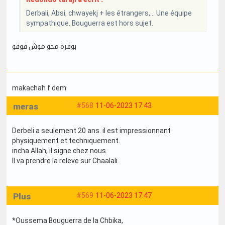
Derbali, Absi, chwayekj + les étrangers,... Une équipe
sympathique. Bouguerra est hors sujet.
بوقرة مخو موش فوقو
makachah f dem
meras
#568
11-06-2023 17:43
Derbeli a seulement 20 ans. il est impressionnant
physiquement et techniquement.
incha Allah, il signe chez nous.
Il va prendre la releve sur Chaalali.
Plus
#569
11-06-2023 17:47
*Oussema Bouguerra de la Chbika,