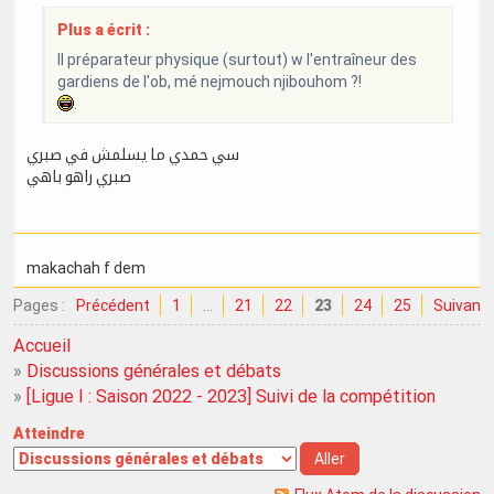
Plus a écrit :
Il préparateur physique (surtout) w l'entraîneur des
gardiens de l'ob, mé nejmouch njibouhom ?!
.
سي حمدي ما يسلمش في صبري
صبري راهو باهي
makachah f dem
Pages :
Précédent
1
…
21
22
23
24
25
Suivant
Accueil
»
Discussions générales et débats
»
[Ligue I : Saison 2022 - 2023] Suivi de la compétition
Atteindre