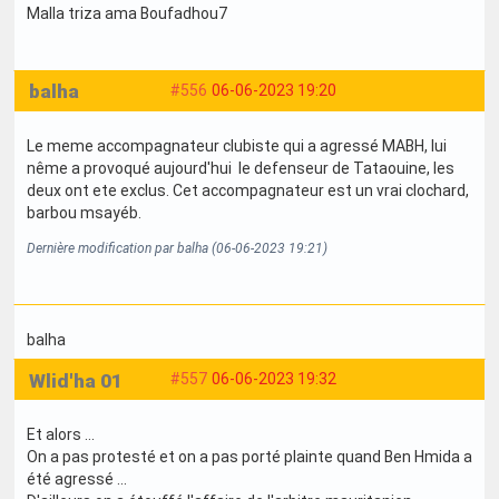
Malla triza ama Boufadhou7
balha
#556
06-06-2023 19:20
Le meme accompagnateur clubiste qui a agressé MABH, lui
nême a provoqué aujourd'hui le defenseur de Tataouine, les
deux ont ete exclus. Cet accompagnateur est un vrai clochard,
barbou msayéb.
Dernière modification par balha (06-06-2023 19:21)
balha
Wlid'ha 01
#557
06-06-2023 19:32
Et alors ...
On a pas protesté et on a pas porté plainte quand Ben Hmida a
été agressé ...