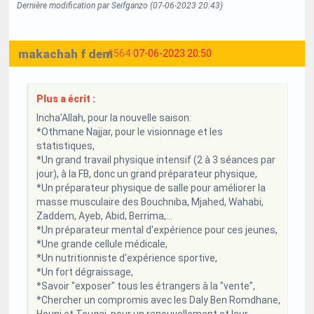
Dernière modification par Seifganzo (07-06-2023 20:43)
makachah f dem
#564
07-06-2023 20:50
Plus a écrit :
Incha'Allah, pour la nouvelle saison:
*Othmane Najjar, pour le visionnage et les
statistiques,
*Un grand travail physique intensif (2 à 3 séances par
jour), à la FB, donc un grand préparateur physique,
*Un préparateur physique de salle pour améliorer la
masse musculaire des Bouchniba, Mjahed, Wahabi,
Zaddem, Ayeb, Abid, Berrima,...
*Un préparateur mental d'expérience pour ces jeunes,
*Une grande cellule médicale,
*Un nutritionniste d'expérience sportive,
*Un fort dégraissage,
*Savoir "exposer" tous les étrangers à la "vente",
*Chercher un compromis avec les Daly Ben Romdhane,
Houni et Tougai, pour un renouvellement et leur