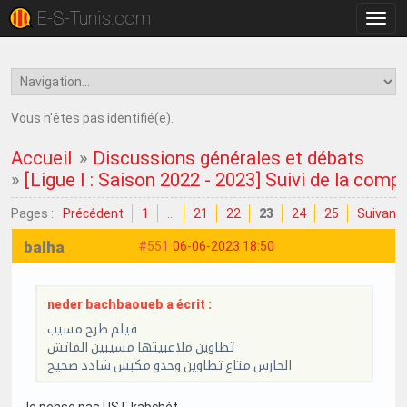
E-S-Tunis.com
Bascu
la
navig
Vous n'êtes pas identifié(e).
Accueil
»
Discussions générales et débats
»
[Ligue I : Saison 2022 - 2023] Suivi de la comp
Pages :
Précédent
1
…
21
22
23
24
25
Suivant
balha
#551
06-06-2023 18:50
neder bachbaoueb a écrit :
فيلم طرح مسيب
تطاوين ملاعبيتها مسيبين الماتش
الحارس متاع تطاوين وحدو مكبش شادد صحيح
Je pense pas UST kabchét