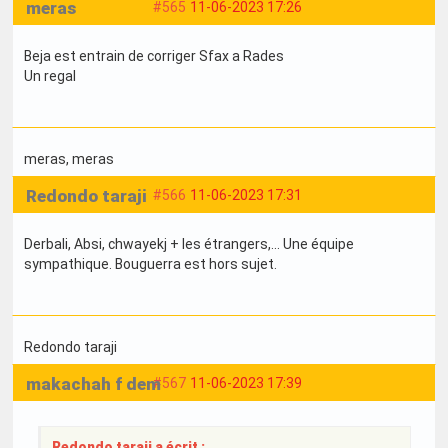
meras
#565
11-06-2023 17:26
Beja est entrain de corriger Sfax a Rades
Un regal
meras
, meras
Redondo taraji
#566
11-06-2023 17:31
Derbali, Absi, chwayekj + les étrangers,... Une équipe
sympathique. Bouguerra est hors sujet.
Redondo taraji
makachah f dem
#567
11-06-2023 17:39
Redondo taraji a écrit :