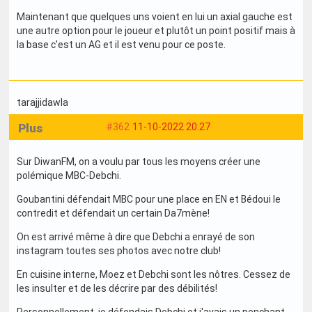
Maintenant que quelques uns voient en lui un axial gauche est
une autre option pour le joueur et plutôt un point positif mais à
la base c'est un AG et il est venu pour ce poste.
tarajjidawla
Plus
#362
11-10-2022 20:27
Sur DiwanFM, on a voulu par tous les moyens créer une
polémique MBC-Debchi.
Goubantini défendait MBC pour une place en EN et Bédoui le
contredit et défendait un certain Da7mène!
On est arrivé même à dire que Debchi a enrayé de son
instagram toutes ses photos avec notre club!
En cuisine interne, Moez et Debchi sont les nôtres. Cessez de
les insulter et de les décrire par des débilités!
Personnellement, je défendais Debchi et j'avais un penchant