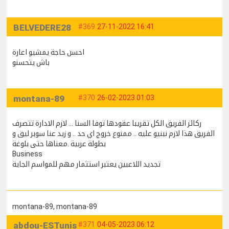
BELVEDERE28
#369
27-11-2022 16:41
احسن حاجة يمشيو اعارة
باش يتحسنو
montana-89
#370
26-02-2023 01:03
ركائز الفريق الكل تقريبا عقودها توفا السنا ... لازم الادارة تتصرف
الفريق هذا لازم نبنيو عليه .. ممنوع خروج اي حد .. و زيد عنا سوبر ليق و
بطولة عربية .معناها حتى بلوغة
Business
تجديد اللاعبين يعتبر استثمار مهم للمواسم الجاية
montana-89
, montana-89
abdou-ESTunis
#371
04-05-2023 06:12