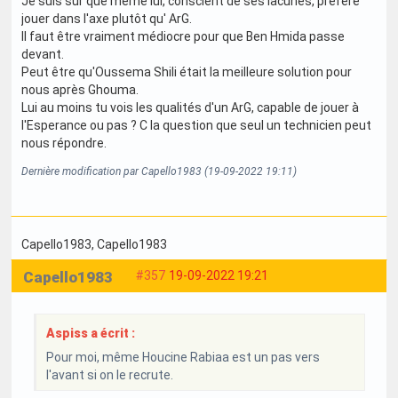
Je suis sûr que même lui, conscient de ses lacunes, préfère
jouer dans l'axe plutôt qu' ArG.
Il faut être vraiment médiocre pour que Ben Hmida passe
devant.
Peut être qu'Oussema Shili était la meilleure solution pour
nous après Ghouma.
Lui au moins tu vois les qualités d'un ArG, capable de jouer à
l'Esperance ou pas ? C la question que seul un technicien peut
nous répondre.
Dernière modification par Capello1983 (19-09-2022 19:11)
Capello1983
, Capello1983
Capello1983
#357
19-09-2022 19:21
Aspiss a écrit :
Pour moi, même Houcine Rabiaa est un pas vers
l'avant si on le recrute.