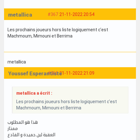
metallica
#367
21-11-2022 20:54
Les prochains joueurs hors liste logiquement c'est
Machmoum, Mimouni et Berrima
metallica
Youssef Esperantiste
#368
21-11-2022 21:09
metallica a écrit :
Les prochains joueurs hors liste logiquement c'est
Machmoum, Mimouni et Berrima
هذا هو المطلوب
ممتاز
العقبة لبن حميدة و الفادع