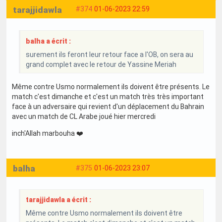
tarajjidawla
#374
01-06-2023 22:59
balha a écrit :
surement ils feront leur retour face a l'OB, on sera au
grand complet avec le retour de Yassine Meriah
Même contre Usmo normalement ils doivent être présents. Le
match c'est dimanche et c'est un match très très important
face à un adversaire qui revient d'un déplacement du Bahrain
avec un match de CL Arabe joué hier mercredi
inch'Allah marbouha ❤️
balha
#375
01-06-2023 23:07
tarajjidawla a écrit :
Même contre Usmo normalement ils doivent être