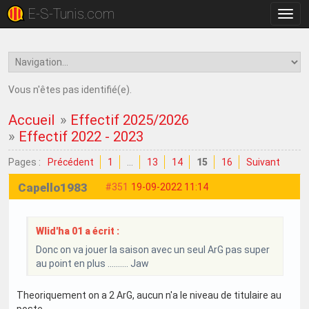
E-S-Tunis.com
Bascu
la
navig
Vous n'êtes pas identifié(e).
Accueil
»
Effectif 2025/2026
»
Effectif 2022 - 2023
Pages :
Précédent
1
…
13
14
15
16
Suivant
Capello1983
#351
19-09-2022 11:14
Wlid'ha 01 a écrit :
Donc on va jouer la saison avec un seul ArG pas super
au point en plus .......... Jaw
Theoriquement on a 2 ArG, aucun n'a le niveau de titulaire au
poste.