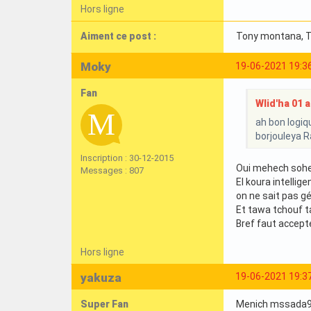
Hors ligne
Aiment ce post :
Tony montana
,
Moky
19-06-2021 19:3
Fan
Wlid'ha 01 a 
ah bon logiq
borjouleya 
Inscription : 30-12-2015
Oui mehech sohet
Messages : 807
El koura intellig
on ne sait pas g
Et tawa tchouf t
Bref faut accepte
Hors ligne
yakuza
19-06-2021 19:3
Super Fan
Menich mssada9 l