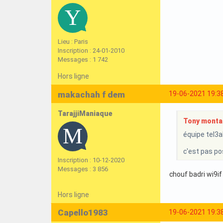
Lieu : Paris
Inscription : 24-01-2010
Messages : 1 742
Hors ligne
makachah f dem
19-06-2021 19:3
TarajjiManiaque
Tony montan
équipe tel3ab
c'est pas pos
Inscription : 10-12-2020
Messages : 3 856
chouf badri wi9if
Hors ligne
Capello1983
19-06-2021 19:3