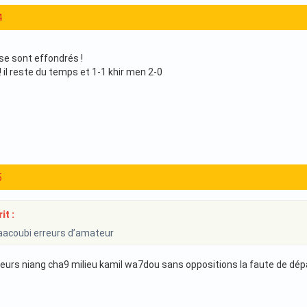
4
 se sont effondrés !
! il reste du temps et 1-1 khir men 2-0
5
it :
aacoubi erreurs d’amateur
eurs niang cha9 milieu kamil wa7dou sans oppositions la faute de dépa