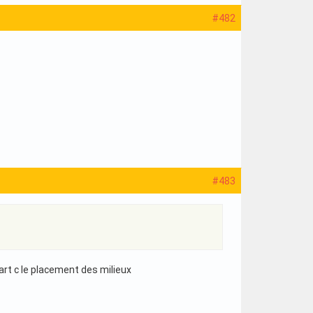
#482
#483
rt c le placement des milieux