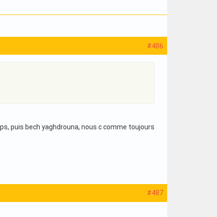
#486
itemps, puis bech yaghdrouna, nous c comme toujours
#487