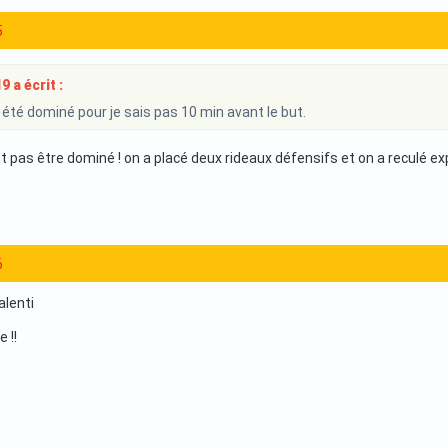
5
 a écrit :
été dominé pour je sais pas 10 min avant le but.
st pas être dominé ! on a placé deux rideaux défensifs et on a reculé ex
6
alenti
 !!