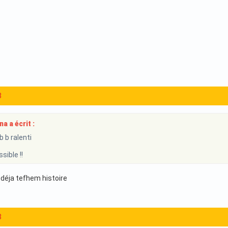
8
a a écrit :
 b ralenti
sible !!
 déja tefhem histoire
8