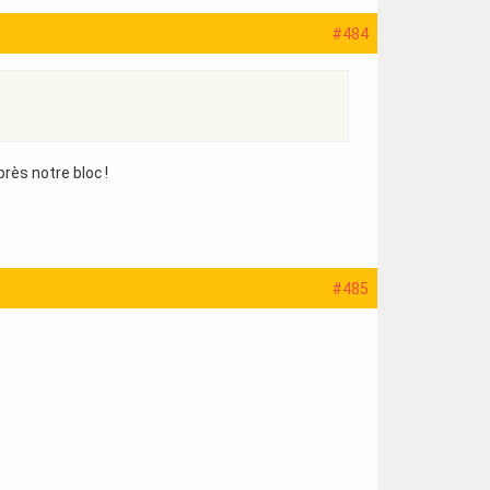
#484
près notre bloc !
#485