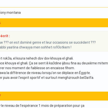
 Tony montana
6
écrit :
ue ??? on est dominé genre et leur occasions se succèdent ???
Rabbi yaatina chwayya men sohhet ro93otkem !
 rok3a, el koura nehech dov dov khouya el ghali.
ence khouya el ghali. Ça se sent ili ka3dine ijibou fina au deuxième m
érer nos moment de faiblesse on encaisse fihom.
awa la différence de niveau lorsqu'on se déplace en Égypte.
r puis avoir l'esprit sportif et surtout menghzrouch bel3atfa.
7
e niveau de l’espérance 1 mois de préparation pour ça