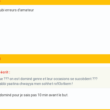
2
ubi erreurs d’amateur
3
écrit :
ue ??? on est dominé genre et leur occasions se succèdent ???
Rabbi yaatina chwayya men sohhet ro93otkem !
dominé pour je sais pas 10 min avant le but.