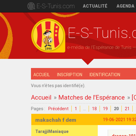
E-S-Tunis.com
ACTUALITÉ
AGENDA
E-S-Tunis
e-média de l'Espérance de Tunis 
ACCUEIL
INSCRIPTION
IDENTIFICATION
Vous n'êtes pas identifié(e).
Accueil
»
Matches de l'Espérance
»
[
Pages :
Précédent
1
…
18
19
20
21
makachah f dem
19-06-2021 19:3
TarajjiManiaque