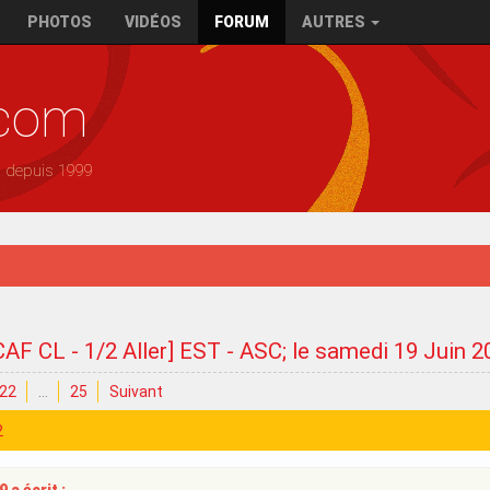
PHOTOS
VIDÉOS
FORUM
AUTRES
.com
— depuis 1999
CAF CL - 1/2 Aller] EST - ASC; le samedi 19 Juin 
22
…
25
Suivant
2