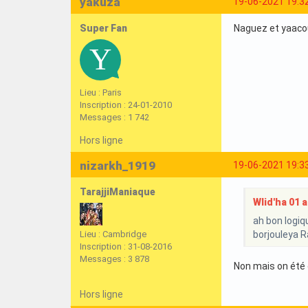
yakuza
19-06-2021 19:3
Super Fan
Naguez et yaaco
Lieu : Paris
Inscription : 24-01-2010
Messages : 1 742
Hors ligne
nizarkh_1919
19-06-2021 19:3
TarajjiManiaque
Wlid'ha 01 a 
ah bon logiq
Lieu : Cambridge
borjouleya 
Inscription : 31-08-2016
Messages : 3 878
Non mais on été 
Hors ligne