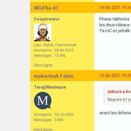
Wlid'ha 01
19-06-2021 19:3
Coopérateur
Phase takhmira
les deux rideaux
Ya mC cri yehdik 
Lieu : Rabat / Hammamet
Inscription : 28-06-2015
Messages : 15 592
Hors ligne
makachah f dem
19-06-2021 19:3
TarajjiManiaque
yakuza a écr
Naguez et y
avant les défens
Inscription : 10-12-2020
Messages : 3 856
Hors ligne