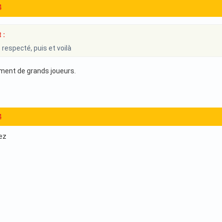
4
 :
 respecté, puis et voilà
ment de grands joueurs.
4
bez