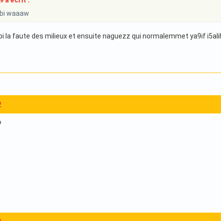
a écrit :
bi waaaw
bi la faute des milieux et ensuite naguezz qui normalemmet ya9if i5ali
2
?