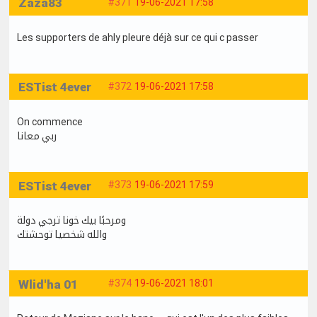
Zaza83
#371
19-06-2021 17:58
Les supporters de ahly pleure déjà sur ce qui c passer
ESTist 4ever
#372
19-06-2021 17:58
On commence
ربي معانا
ESTist 4ever
#373
19-06-2021 17:59
ومرحبًا بيك خونا ترجي دولة
والله شخصيا توحشتك
Wlid'ha 01
#374
19-06-2021 18:01