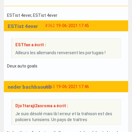
ESTist 4ever
, ESTist 4ever
ESTist 4ever
#362
19-06-2021 17:45
ESTfan a écrit :
Ailleurs les allemands renversent les portugais !
Deux auto goals
neder bachbaoueb
#363
19-06-2021 17:46
Djo1taraji2asroma a écrit :
Je suis désolé mais là l erreur et la trahison est des
policiers tunisiens. Un pays de traîtres