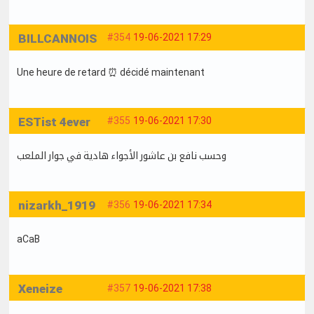
BILLCANNOIS
#354
19-06-2021 17:29
Une heure de retard ⏰ décidé maintenant
ESTist 4ever
#355
19-06-2021 17:30
وحسب نافع بن عاشور الأجواء هادية في جوار الملعب
nizarkh_1919
#356
19-06-2021 17:34
aCaB
Xeneize
#357
19-06-2021 17:38