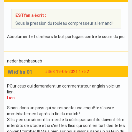
ESTfan a écrit :
Sous la pression du rouleau compresseur allemand !
Absolument et d ailleurs le but portugais contre le cours du jeu
neder bachbaoueb
Wlid'ha 01
#368
19-06-2021 17:52
POur ceux qui demandent un commentateur anglais voici un
lien :
Lien
Sinon, dans un pays qui se respecte une enquête s'ouvre
immédiatement après la fin du match !
S'ils y en qui sèment la merd e là où ils passent ils doivent être
interdits de stade et si c'est les flics qui sont en tort des têtes
doivent tomber !!! Mais bien sur nous vivons dans un patelin du