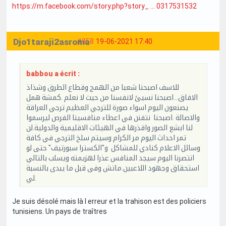
https://m.facebook.com/story.php?story_ … 0317531532
Djo1taraji2asroma
#358
19-06-2021 17:40
babbou a écrit :
للاسف اصبحنا شعبا من الهمج وقطاع الطرق وشذاذ
الافاق...اصبحنا نسيئ لانفسنا من حيث لا نعلم .كمشة همل
يصنعون اليوم اسواء صورة للترجي العظيم ترجي العراقة
والاصالة .اصبحنا نتفنن في اعطاء منافسينا الفرص ليرسموا
لنا ابشع الصور واقذرها في الهيئات الاقليمية والدولية.لن
تمر احداث اليوم مر الكرام وسيتم سلخ الترجي في كافة
وسائل الاعلام كنادي للمشاكل و"الكسترا سبورتيف" حتى لو
انتصرنا اليوم سيجد المنافس عذرا لهزيمته ويسلب بالتالي
استحقاق وجهود اللاعبين.ماتش وفى قبل ما يبدى بالنسبة
لي.
Je suis désolé mais là l erreur et la trahison est des policiers
tunisiens. Un pays de traîtres