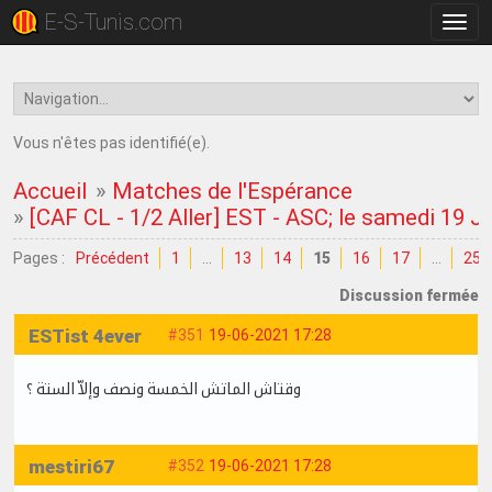
E-S-Tunis.com
Bascu
la
navig
Vous n'êtes pas identifié(e).
Accueil
»
Matches de l'Espérance
»
[CAF CL - 1/2 Aller] EST - ASC; le samedi 19 J
Pages :
Précédent
1
…
13
14
15
16
17
…
25
Discussion fermée
ESTist 4ever
#351
19-06-2021 17:28
وقتاش الماتش الخمسة ونصف وإلاّ الستة ؟
mestiri67
#352
19-06-2021 17:28