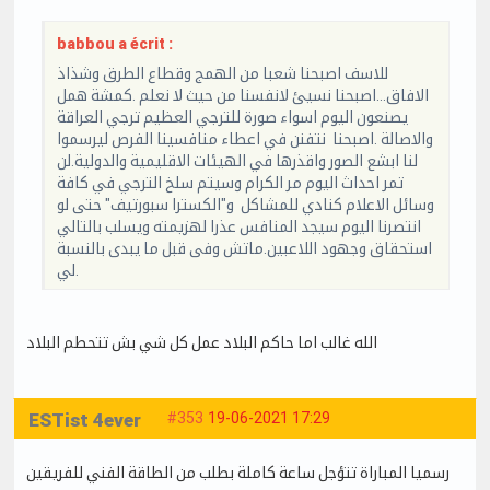
babbou a écrit :
للاسف اصبحنا شعبا من الهمج وقطاع الطرق وشذاذ
الافاق...اصبحنا نسيئ لانفسنا من حيث لا نعلم .كمشة همل
يصنعون اليوم اسواء صورة للترجي العظيم ترجي العراقة
والاصالة .اصبحنا نتفنن في اعطاء منافسينا الفرص ليرسموا
لنا ابشع الصور واقذرها في الهيئات الاقليمية والدولية.لن
تمر احداث اليوم مر الكرام وسيتم سلخ الترجي في كافة
وسائل الاعلام كنادي للمشاكل و"الكسترا سبورتيف" حتى لو
انتصرنا اليوم سيجد المنافس عذرا لهزيمته ويسلب بالتالي
استحقاق وجهود اللاعبين.ماتش وفى قبل ما يبدى بالنسبة
لي.
الله غالب اما حاكم البلاد عمل كل شي بش تتحطم البلاد
ESTist 4ever
#353
19-06-2021 17:29
رسميا المباراة تتؤجل ساعة كاملة بطلب من الطاقة الفني للفريقين