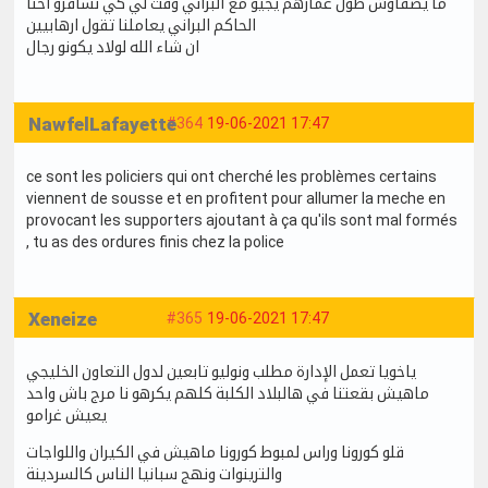
ما يصفاوش طول عمارهم يجيو مع البراني وقت لي كي نسافرو احنا
الحاكم البراني يعاملنا تقول ارهابيين
ان شاء الله لولاد يكونو رجال
NawfelLafayette
#364
19-06-2021 17:47
ce sont les policiers qui ont cherché les problèmes certains
viennent de sousse et en profitent pour allumer la meche en
provocant les supporters ajoutant à ça qu'ils sont mal formés
, tu as des ordures finis chez la police
Xeneize
#365
19-06-2021 17:47
ياخويا تعمل الإدارة مطلب ونوليو تابعين لدول التعاون الخليجي
ماهيش بقعتنا في هالبلاد الكلبة كلهم يكرهو نا مرج باش واحد
يعيش غرامو
قلو كورونا وراس لمبوط كورونا ماهيش في الكيران واللواجات
والترينوات ونهج سبانيا الناس كالسردينة