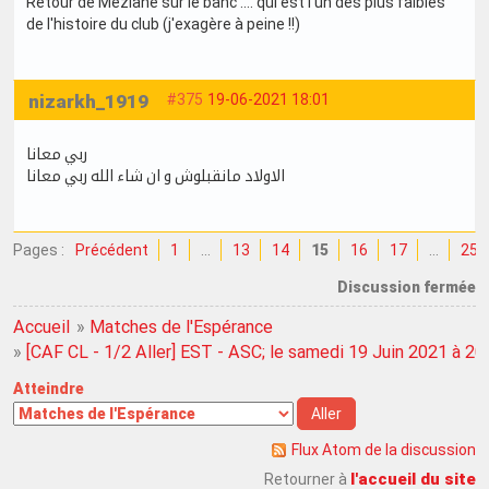
Retour de Meziane sur le banc .... qui est l'un des plus faibles
de l'histoire du club (j'exagère à peine !!)
nizarkh_1919
#375
19-06-2021 18:01
ربي معانا
الاولاد مانقبلوش و ان شاء الله ربي معانا
Pages :
Précédent
1
…
13
14
15
16
17
…
25
Discussion fermée
Accueil
»
Matches de l'Espérance
»
[CAF CL - 1/2 Aller] EST - ASC; le samedi 19 Juin 2021 à 2
Atteindre
Flux Atom de la discussion
l'accueil du site
Retourner à