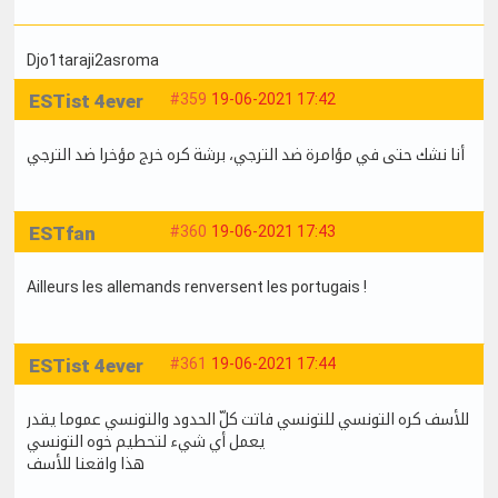
Djo1taraji2asroma
ESTist 4ever
#359
19-06-2021 17:42
أنا نشك حتى في مؤامرة ضد الترجي، برشة كره خرج مؤخرا ضد الترجي
ESTfan
#360
19-06-2021 17:43
Ailleurs les allemands renversent les portugais !
ESTist 4ever
#361
19-06-2021 17:44
للأسف كره التونسي للتونسي فاتت كلّ الحدود والتونسي عموما يقدر
يعمل أي شيء لتحطيم خوه التونسي
هذا واقعنا للأسف