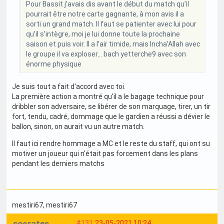
Pour Bassit j’avais dis avant le début du match qu’il
pourrait être notre carte gagnante, à mon avis il a
sorti un grand match. Il faut se patienter avec lui pour
qu’il s’intègre, moi je lui donne toute la prochaine
saison et puis voir. Il a l’air timide, mais Incha’Allah avec
le groupe il va exploser... bach yetterche9 avec son
énorme physique
Je suis tout a fait d'accord avec toi.
La première action a montré qu'il a le bagage technique pour
dribbler son adversaire, se libérer de son marquage, tirer, un tir
fort, tendu, cadré, dommage que le gardien a réussi a dévier le
ballon, sinon, on aurait vu un autre match.
Il faut ici rendre hommage a MC et le reste du staff, qui ont su
motiver un joueur qui n'était pas forcement dans les plans
pendant les derniers matchs
mestiri67
, mestiri67
socrates
#131
23-05-2021 10:24