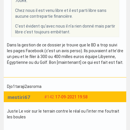
700K€.
Chez nous il est venu libre et il est parti libre sans
aucune contrepartie financière.
C'est évident qu'avec nous il n'a rien donné mais partir
libre c'est toujours embêtant.
Dans la gestion de ce dossier je trouve que le BD a trop suivi
les pages Facebook (c'est un avis perso). Ils pouvaient atte'dre
un peu et le filer à 300 ou 400 milles euros équipe Libyenne,
Égyptienne ou du Golf. Bon [maintenant] ce qui est fait est fait.
Djo1taraji2asroma
mestiri67
#142
17-09-2021 19:58
Juste Le voir sur le terrain contre le réal ou l’inter me foutrait
les boules