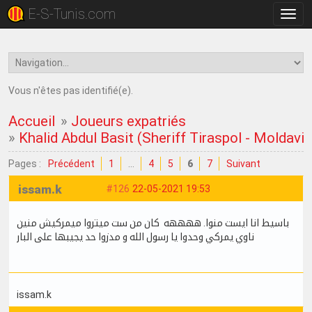
E-S-Tunis.com
Bascu
la
navig
Vous n'êtes pas identifié(e).
Accueil
»
Joueurs expatriés
»
Khalid Abdul Basit (Sheriff Tiraspol - Moldavie
Pages :
Précédent
1
…
4
5
6
7
Suivant
issam.k
#126
22-05-2021 19:53
باسيط انا ايست منوا. ههههه كان من ست ميتروا ميمركيش منين
ناوي يمركي وحدوا يا رسول الله و مدزوا حد يجيبها على البار
issam.k