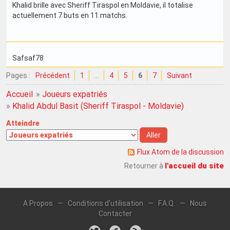
Khalid brille avec Sheriff Tiraspol en Moldavie, il totalise
actuellement 7 buts en 11 matchs.
Safsaf78
Pages :
Précédent
1
…
4
5
6
7
Suivant
Accueil
»
Joueurs expatriés
»
Khalid Abdul Basit (Sheriff Tiraspol - Moldavie)
Atteindre
Flux Atom de la discussion
l'accueil du site
Retourner à
A Propos
—
Conditions d'utilisation
—
F.A.Q.
—
Nous
Contacter