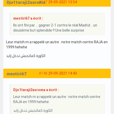
Djo1taraji2asroma
#147
29-09-2021 13:54
mestiri67 a écrit :
Ils ont fini par … gagner 2-1 contre le réal Madrid… un
deuxième but splendide !! Une belle surprise
Leur match m a rappelé un autre : notre match contre RAJA en
1999 hehehe
الكورة كماتحبش تدخل زايد
mestiri67
#148
29-09-2021 14:43
Djo1taraji2asroma a écrit :
Leur match m a rappelé un autre : notre match contre
RAJA en 1999 hehehe
الكورة كماتحبش تدخل زايد