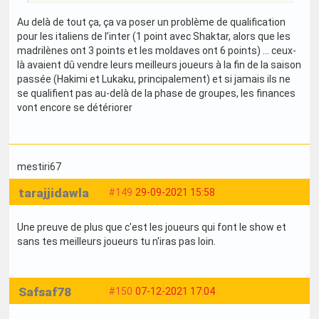
Au delà de tout ça, ça va poser un problème de qualification
pour les italiens de l’inter (1 point avec Shaktar, alors que les
madrilènes ont 3 points et les moldaves ont 6 points) … ceux-
là avaient dû vendre leurs meilleurs joueurs à la fin de la saison
passée (Hakimi et Lukaku, principalement) et si jamais ils ne
se qualifient pas au-delà de la phase de groupes, les finances
vont encore se détériorer
mestiri67
tarajjidawla
#149
29-09-2021 15:58
Une preuve de plus que c'est les joueurs qui font le show et
sans tes meilleurs joueurs tu n'iras pas loin.
Safsaf78
#150
07-12-2021 17:04