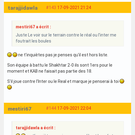
tarajjidawla
#143
17-09-2021 21:24
mestiri67 a écrit :
Juste Le voir sur le terrain contre le réal ou l’inter me
foutrait les boules
ne t'inquiètes pas je penses qu'il est hors liste.
Son équipe à battu le Shakhtar 2-0 ils sont 1ers pour le
moment et KAB ne faisait pas partie des 18.
S'il joue contre l'Inter ou le Real et marque je penserai à toi
mestiri67
#144
17-09-2021 22:04
tarajjidawla a écrit :