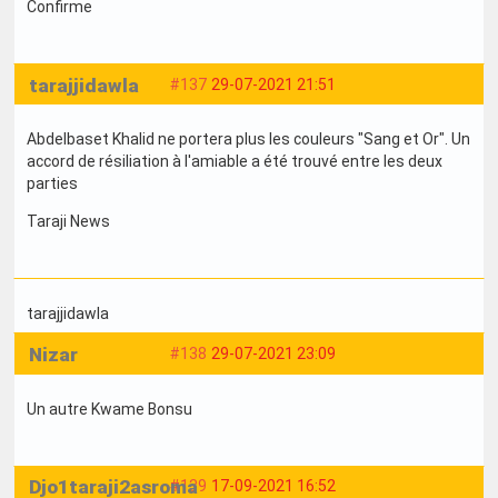
Confirme
tarajjidawla
#137
29-07-2021 21:51
Abdelbaset Khalid ne portera plus les couleurs "Sang et Or". Un
accord de résiliation à l'amiable a été trouvé entre les deux
parties
Taraji News
tarajjidawla
Nizar
#138
29-07-2021 23:09
Un autre Kwame Bonsu
Djo1taraji2asroma
#139
17-09-2021 16:52