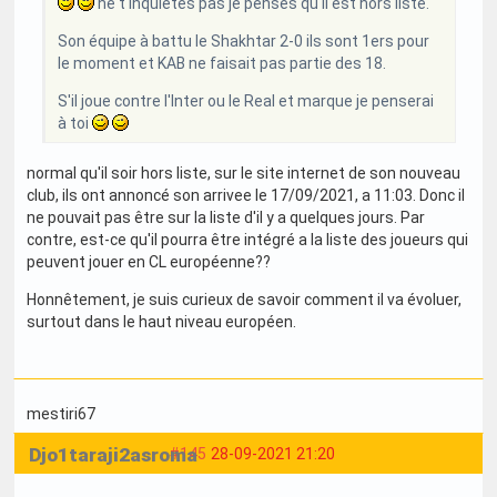
ne t'inquiètes pas je penses qu'il est hors liste.
Son équipe à battu le Shakhtar 2-0 ils sont 1ers pour
le moment et KAB ne faisait pas partie des 18.
S'il joue contre l'Inter ou le Real et marque je penserai
à toi
normal qu'il soir hors liste, sur le site internet de son nouveau
club, ils ont annoncé son arrivee le 17/09/2021, a 11:03. Donc il
ne pouvait pas être sur la liste d'il y a quelques jours. Par
contre, est-ce qu'il pourra être intégré a la liste des joueurs qui
peuvent jouer en CL européenne??
Honnêtement, je suis curieux de savoir comment il va évoluer,
surtout dans le haut niveau européen.
mestiri67
Djo1taraji2asroma
#145
28-09-2021 21:20