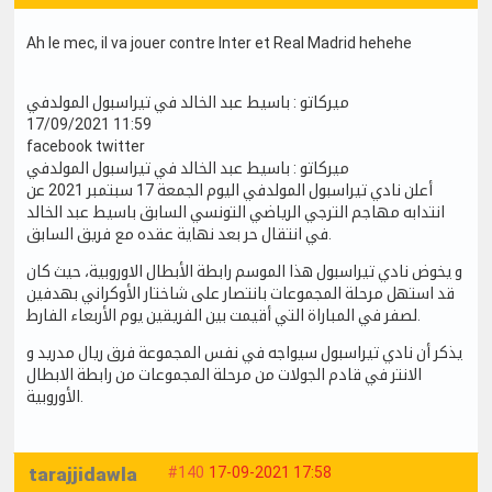
Ah le mec, il va jouer contre Inter et Real Madrid hehehe
ميركاتو : باسيط عبد الخالد في تيراسبول المولدفي
17/09/2021 11:59
facebook twitter
ميركاتو : باسيط عبد الخالد في تيراسبول المولدفي
أعلن نادي تيراسبول المولدفي اليوم الجمعة 17 سبتمبر 2021 عن
انتدابه مهاجم الترجي الرياضي التونسي السابق باسيط عبد الخالد
في انتقال حر بعد نهاية عقده مع فريق السابق.
و يخوض نادي تيراسبول هذا الموسم رابطة الأبطال الاوروبية، حيث كان
قد استهل مرحلة المجموعات بانتصار على شاختار الأوكراني بهدفين
لصفر في المباراة التي أقيمت بين الفريقين يوم الأربعاء الفارط.
يذكر أن نادي تيراسبول سيواجه في نفس المجموعة فرق ريال مدريد و
الانتر في قادم الجولات من مرحلة المجموعات من رابطة الابطال
الأوروبية.
tarajjidawla
#140
17-09-2021 17:58