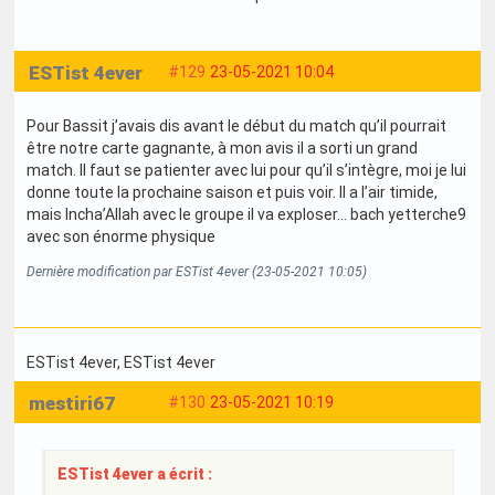
ESTist 4ever
#129
23-05-2021 10:04
Pour Bassit j’avais dis avant le début du match qu’il pourrait
être notre carte gagnante, à mon avis il a sorti un grand
match. Il faut se patienter avec lui pour qu’il s’intègre, moi je lui
donne toute la prochaine saison et puis voir. Il a l’air timide,
mais Incha’Allah avec le groupe il va exploser... bach yetterche9
avec son énorme physique
Dernière modification par ESTist 4ever (23-05-2021 10:05)
ESTist 4ever
, ESTist 4ever
mestiri67
#130
23-05-2021 10:19
ESTist 4ever a écrit :