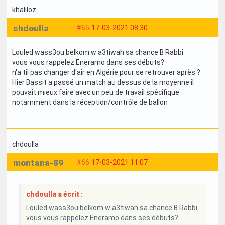
khaliloz
chdoulla
#65
17-03-2021 08:30
Louled wass3ou belkom w a3tiwah sa chance B Rabbi
vous vous rappelez Eneramo dans ses débuts?
n'a til pas changer d'air en Algérie pour se retrouver après ?
Hier Bassit a passé un match au dessus de la moyenne il
pouvait mieux faire avec un peu de travail spécifique
notamment dans la réception/contrôle de ballon
chdoulla
montana-89
#66
17-03-2021 11:07
chdoulla a écrit :
Louled wass3ou belkom w a3tiwah sa chance B Rabbi
vous vous rappelez Eneramo dans ses débuts?