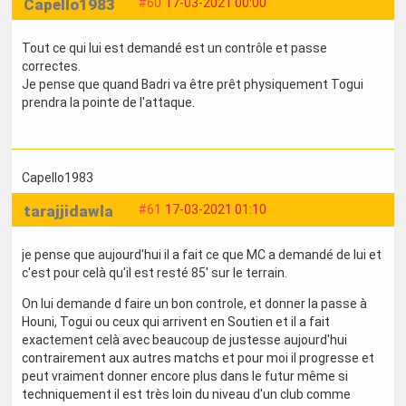
Capello1983
#60
17-03-2021 00:00
Tout ce qui lui est demandé est un contrôle et passe
correctes.
Je pense que quand Badri va être prêt physiquement Togui
prendra la pointe de l'attaque.
Capello1983
tarajjidawla
#61
17-03-2021 01:10
je pense que aujourd'hui il a fait ce que MC a demandé de lui et
c'est pour celà qu'il est resté 85' sur le terrain.
On lui demande d faire un bon controle, et donner la passe à
Houni, Togui ou ceux qui arrivent en Soutien et il a fait
exactement celà avec beaucoup de justesse aujourd'hui
contrairement aux autres matchs et pour moi il progresse et
peut vraiment donner encore plus dans le futur même si
techniquement il est très loin du niveau d'un club comme