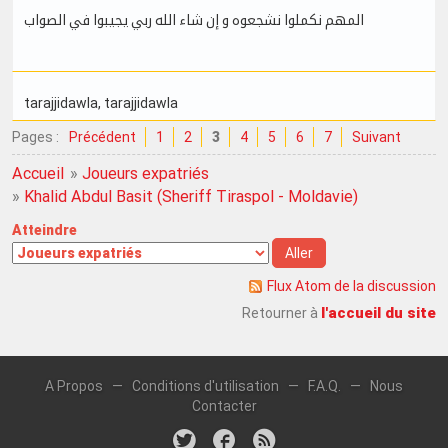
المهم نكملوا نشجعوه و إن شاء الله ربي يجيبوا في الصواب
tarajjidawla
, tarajjidawla
Pages :
Précédent
1
2
3
4
5
6
7
Suivant
Accueil
»
Joueurs expatriés
»
Khalid Abdul Basit (Sheriff Tiraspol - Moldavie)
Atteindre
Flux Atom de la discussion
l'accueil du site
Retourner à
A Propos
—
Conditions d'utilisation
—
F.A.Q.
—
Nous
Contacter