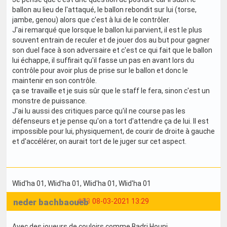
ballon au lieu de l'attaqué, le ballon rebondit sur lui (torse,
jambe, genou) alors que c'est à lui de le contrôler.
J'ai remarqué que lorsque le ballon lui parvient, il est le plus
souvent entrain de reculer et de jouer dos au but pour gagner
son duel face à son adversaire et c'est ce qui fait que le ballon
lui échappe, il suffirait qu'il fasse un pas en avant lors du
contrôle pour avoir plus de prise sur le ballon et donc le
maintenir en son contrôle.
ça se travaille et je suis sûr que le staff le fera, sinon c'est un
monstre de puissance.
J'ai lu aussi des critiques parce qu'il ne course pas les
défenseurs et je pense qu'on a tort d'attendre ça de lui. Il est
impossible pour lui, physiquement, de courir de droite à gauche
et d'accélérer, on aurait tort de le juger sur cet aspect.
Wlid'ha 01
, Wlid'ha 01
, Wlid'ha 01
, Wlid'ha 01
neder bachbaoueb
#53
08-03-2021 13:29
Avec des joueurs de couloirs comme Badri,Houni