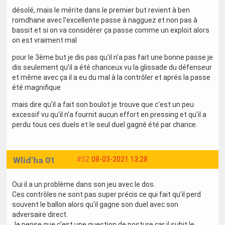
désolé, mais le mérite dans le premier but revient à ben
romdhane avec l'excellente passe à nagguez et non pas à
bassit et si on va considérer ça passe comme un exploit alors
on est vraiment mal
pour le 3ème but je dis pas qu'il n'a pas fait une bonne passe je
dis seulement qu'il a été chanceux vu la glissade du défenseur
et même avec ça il a eu du mal à la contrôler et aprés la passe
été magnifique
mais dire qu'il a fait son boulot je trouve que c'est un peu
excessif vu qu'il n'a fournit aucun effort en pressing et qu'il a
perdu tous ces duels et le seul duel gagné été par chance.
Wlid'ha 01
#52
08-03-2021 13:28
Oui il a un problème dans son jeu avec le dos.
Ces contrôles ne sont pas super précis ce qui fait qu'il perd
souvent le ballon alors qu'il gagne son duel avec son
adversaire direct.
Je pense que c'est une question de posture car il subit le