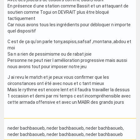
En présence d une station comme Bassit et un attaquant de
soutien comme Togui on DEVRAIT plus être bloqué
tactiquement
Car nous avons tous les ingrédients pour débloquer n importe
quel dispositif
C est de ça qu'on parle tony,aspiss,safsaf ,montana ,abdou et
moi
Sa n a rien de pessimisme ou de rabat joie
Personne ne peut nier l amélioration progressive mais aussi
nous avons tout pour imposer notre jeu
J ai revu le match et je peux vous confirmer que les
circonstances ont été avec nous et c tant mieux
Mais le rythme est encore lent et il faudra travailler la dessus
1 occasion et demi par mi temps c est incompréhensible avec
cette armada offensive et avec un MABR des grands jours
neder bachbaoueb
, neder bachbaoueb
, neder bachbaoueb
,
neder bachbaoueb
, neder bachbaoueb
, neder bachbaoueb