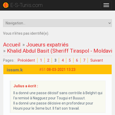
E-S-Tunis.com
Bascu
la
navig
Vous n'êtes pas identifié(e).
Accueil
»
Joueurs expatriés
»
Khalid Abdul Basit (Sheriff Tiraspol - Moldavie
Pages :
Précédent
1
2
3
4
5
6
7
Suivant
issam.k
#51
08-03-2021 13:23
Julius a écrit :
Il a donné une passe décisif sans contrôle à Belghit qui
l'a remisé à Nagguez pour Tougui et Buuuut.
Il a donné une passe décisive en profondeur pour
Houni pour le 3eme but. Il fait son travail.