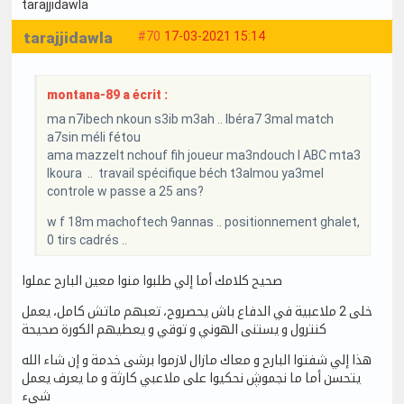
tarajjidawla
tarajjidawla
#70
17-03-2021 15:14
montana-89 a écrit :
ma n7ibech nkoun s3ib m3ah .. lbéra7 3mal match
a7sin méli fétou
ama mazzelt nchouf fih joueur ma3ndouch l ABC mta3
lkoura .. travail spécifique béch t3almou ya3mel
controle w passe a 25 ans?
w f 18m machoftech 9annas .. positionnement ghalet,
0 tirs cadrés ..
صحيح كلامك أما إلي طلبوا منوا معين البارح عملوا
خلى 2 ملاعبية في الدفاع باش يحصروح، تعبهم ماتش كامل، يعمل
كنترول و يستنى الهوني و توقي و يعطيهم الكورة صحيحة
هذا إلي شفتوا البارح و معاك مازال لازموا برشى خدمة و إن شاء الله
يتحسن أما ما نجموڜ نحكيوا على ملاعبي كارثة و ما يعرف يعمل
شيء