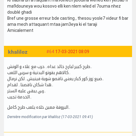
Ki tlabna un attaquant ma9olnech jiboulna wehed ken yel3ab fi
ma9douneya wou kosovo elli ken nlem wled el 7ouma nhez
doublé ghadi
Bref une grosse erreur bde casting , thesou yosle7 videur fi bar
ama mech attaquant mtaa jam3eya ki el taraji
Amicalement
khaliloz
#64
17-03-2021 08:09
طرح كبير لبارح خالد عداه.. حرب مع علاء و الونش..
كالاهم بقوتو البدنية و سربى اللعب..
ضيع زوز كور كبار يعني ناقصو شوية فينيش.. لكن نرمال..
هذا شكان ناقصنا.. لقدام..
ربي يبقي عليه الستر..
الخدمة تجيب..
البروفة معين خلاه يلعب طرح كامل..
Dernière modification par khaliloz (17-03-2021 09:41)