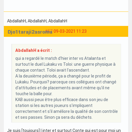
AbdallahH
, AbdallahH
, AbdallahH
Djo1taraji2asroma
#57
09-03-2021 11:23
AbdallahH a écrit :
qui a regardé le match d'hier inter vs Atalanta et
surtout le duel Lukaku vs Toloi: une guerre physique à
chaque contact. Toloi avait l'ascendant.
A la deuxième période, ça a changé pour le profit de
Lukaku. Pourquoi? parceque ces collégues ont changé
d'attitudes et de placements avant même qu'il ne
touche la balle pour.
KAB aussi peux être plus efficace dans son jeu de
station si les autres joueurs s'impliquent
correctement et s'il améliore la qualité de son contrôle
et ses passes. Sinon ça sera du déchets.
Je suis [toujours] l inter et surtout Conte qui est pour moi un