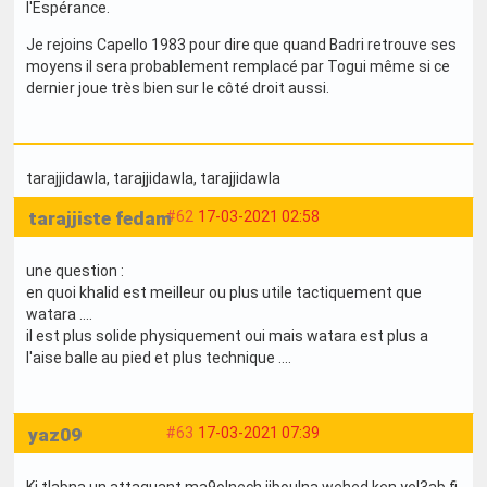
l'Espérance.
Je rejoins Capello 1983 pour dire que quand Badri retrouve ses
moyens il sera probablement remplacé par Togui même si ce
dernier joue très bien sur le côté droit aussi.
tarajjidawla
, tarajjidawla
, tarajjidawla
tarajjiste fedam
#62
17-03-2021 02:58
une question :
en quoi khalid est meilleur ou plus utile tactiquement que
watara ....
il est plus solide physiquement oui mais watara est plus a
l'aise balle au pied et plus technique ....
yaz09
#63
17-03-2021 07:39