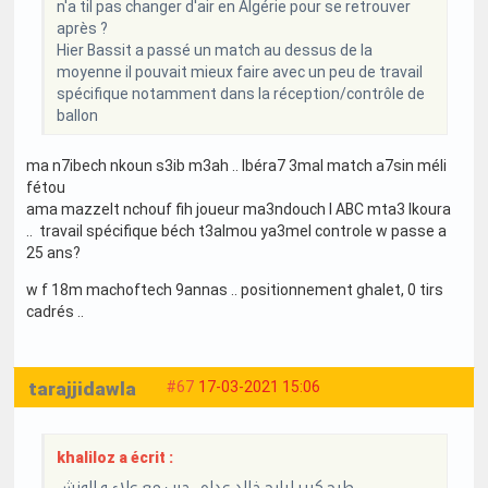
n'a til pas changer d'air en Algérie pour se retrouver
après ?
Hier Bassit a passé un match au dessus de la
moyenne il pouvait mieux faire avec un peu de travail
spécifique notamment dans la réception/contrôle de
ballon
ma n7ibech nkoun s3ib m3ah .. lbéra7 3mal match a7sin méli
fétou
ama mazzelt nchouf fih joueur ma3ndouch l ABC mta3 lkoura
.. travail spécifique béch t3almou ya3mel controle w passe a
25 ans?
w f 18m machoftech 9annas .. positionnement ghalet, 0 tirs
cadrés ..
tarajjidawla
#67
17-03-2021 15:06
khaliloz a écrit :
طرح كبير لبارح خالد عداه.. حرب مع علاء و الونش..