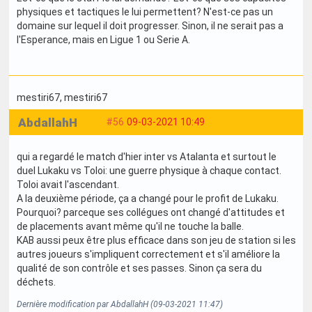
physiques et tactiques le lui permettent? N'est-ce pas un
domaine sur lequel il doit progresser. Sinon, il ne serait pas a
l'Esperance, mais en Ligue 1 ou Serie A.
mestiri67
, mestiri67
AbdallahH
#56
09-03-2021 10:49
qui a regardé le match d'hier inter vs Atalanta et surtout le
duel Lukaku vs Toloi: une guerre physique à chaque contact.
Toloi avait l'ascendant.
A la deuxième période, ça a changé pour le profit de Lukaku.
Pourquoi? parceque ses collégues ont changé d'attitudes et
de placements avant même qu'il ne touche la balle.
KAB aussi peux être plus efficace dans son jeu de station si les
autres joueurs s'impliquent correctement et s'il améliore la
qualité de son contrôle et ses passes. Sinon ça sera du
déchets.
Dernière modification par AbdallahH (09-03-2021 11:47)