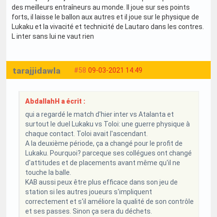
des meilleurs entraîneurs au monde. Il joue sur ses points
forts, il laisse le ballon aux autres et il joue sur le physique de
Lukaku et la vivacité et technicité de Lautaro dans les contres.
L inter sans lui ne vaut rien
tarajjidawla
#58
09-03-2021 14:49
AbdallahH a écrit :
qui a regardé le match d'hier inter vs Atalanta et
surtout le duel Lukaku vs Toloi: une guerre physique à
chaque contact. Toloi avait l'ascendant.
A la deuxième période, ça a changé pour le profit de
Lukaku. Pourquoi? parceque ses collégues ont changé
d'attitudes et de placements avant même qu'il ne
touche la balle.
KAB aussi peux être plus efficace dans son jeu de
station si les autres joueurs s'impliquent
correctement et s'il améliore la qualité de son contrôle
et ses passes. Sinon ça sera du déchets.