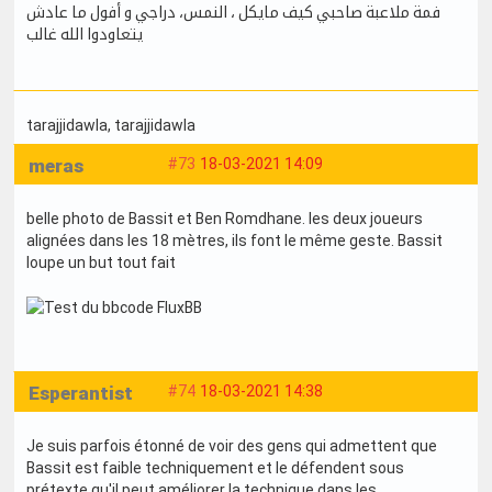
فمة ملاعبة صاحبي كيف مايكل ، النمس، دراجي و أفول ما عادش
يتعاودوا الله غالب
tarajjidawla
, tarajjidawla
meras
#73
18-03-2021 14:09
belle photo de Bassit et Ben Romdhane. les deux joueurs
alignées dans les 18 mètres, ils font le même geste. Bassit
loupe un but tout fait
Esperantist
#74
18-03-2021 14:38
Je suis parfois étonné de voir des gens qui admettent que
Bassit est faible techniquement et le défendent sous
prétexte qu'il peut améliorer la technique dans les