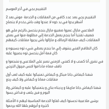
التقييم يجي في ٱخر الموسم
التقييم يجي بعد عدد كافي من المقابلات و الخدمة موش بعد 2
أشهر يدوا في يد خوه لا عندوا وقت باش يخدم لا يتصلح
الملاعبي مازال عمروا صغيرو مازال ينجم يتحسن بالرغم ملي هو
ضعيف تقتيا أما ينجم يعمل الخدمة إلي مطلوبة منوا في بعض
المقابلات كيف مقابلة الزمالك و مازالوا باش يجيوا مقابلات كيفهم
كان الطاقم الفني يشوف إلي ما ينجم يعطي شيء توه يسيبوه و
كان فمة أمل يتحسن توه يصبروا علبه
في نضري أنا كمحب و لا كفني، لازمني نصبر على الملاعبي و نشجعوا و
ناقف معاه ماداموا لابس مريول الترجي
شفنا كيفاش جانا ميكل و كيفاش تمنيكوا عليه كيف لعب أول
مقابلات معانا و كبفاش ولا كيف رجع
شفنا كيفاش جانا ماريڨا و رديناه بناي و يتمنيكوا عليه و كيفاش ولا
اليوم و فين يلعب و قداش يسوا
برشى ملاعبية تحسنوا كيف لقاوا الخدمة المناسبة ليهم ة الأمثلة
كثيرة و أبرزهم بلها الله يرحموا