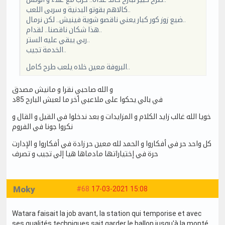
كالاهم بقوتو البدنية و سربى اللعب..
ضيع زوز كور كبار يعني ناقصو شوية فينيش.. لكن نرمال..
هذا شكان ناقصنا.. لقدام..
ربي يبقي عليه الستر..
الخدمة تجيب..
البروفة معين خلاه يلعب طرح كامل..
و الله صاحبي نقرا و مانيش مصدق
في بالي يحكوا على ملاعبي ٱخر ما لعبش البارح 85د
خويا الله غالب زايد الكلام و المزايدات و بعد ندخلوا في القيل و القال و
نكروا جونا في الفروم
كل واحد حر في أفكاروا و الحمد لله معين حر زادة في أفكاروا و الإدارت
حرة في إختياراتها مادماها هيا إلي تجيب و تصرف
Moky
#68
17-03-2021 15:08
Watara faisait la job avant, la station qui temporise et avec
ses qualités techniques sait garder le ballon jusqu'à la monté