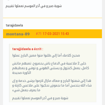
شوية صبر و في ٱخر الموسم نعملوا تقييم
tarajjidawla
montana-89
#71
17-03-2021 15:43
tarajjidawla a écrit :
صحيح كلامك أما إلي طلبوا منوا معين البارح عملوا
خلى 2 ملاعبية في الدفاع باش يحصروح، تعبهم ماتش
كامل، يعمل كنترول و يستنى الهوني و توقي و يعطيهم
الكورة صحيحة
هذا إلي شفتوا البارح و معاك مازال لازموا برشى خدمة و إن
شاء الله يتحسن أما ما نجموڜ نحكيوا على ملاعبي كارثة و
ما يعرف يعمل شيء
شوية صبر و في ٱخر الموسم نعملوا تقييم