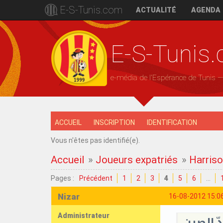
E-S-Tunis.com
ACTUALITÉ
AGENDA
E-S-Tunis
e-média de l'Espérance de Tunis 
ACCUEIL
INSCRIPTION
IDENTIFICATION
Vous n'êtes pas identifié(e).
Accueil
»
Joueurs expatriés
»
Harriso
Pages :
Précédent
1
2
3
4
5
6
…
Nizar
16-08-2012 15:0
Administrateur
ّ الصين