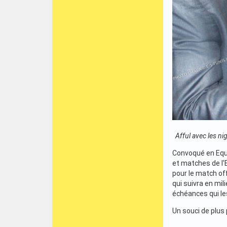
Afful avec les ni
Convoqué en Equi
et matches de l'
pour le match of
qui suivra en mil
échéances qui les
Un souci de plus 