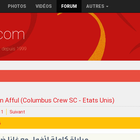
PHOTOS
VIDÉOS
FORUM
AUTRES
.com
— depuis 1999
n Afful (Columbus Crew SC - Etats Unis)
11
Suivant
6
مباراة كاملة لأفول مع غانا ضد