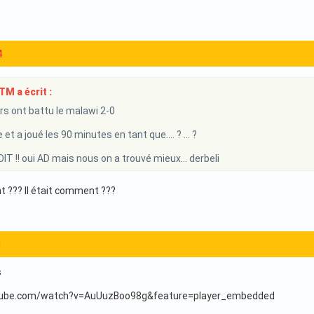
4
M a écrit :
ars ont battu le malawi 2-0
e et a joué les 90 minutes en tant que.... ? ... ?
T !! oui AD mais nous on a trouvé mieux... derbeli
 ??? Il était comment ???
1
s
tube.com/watch?v=AuUuzBoo98g&feature=player_embedded