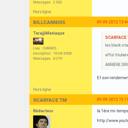
Messages : 2 002
Hors ligne
BILLCANNOIS
09-09-2012 13:4
TarajjiManiaque
SCARFACE T
les black st
Lieu : CANNES
Inscription : 10-04-2008
afful titulair
Messages : 8 379
ARRIERE DROI
Et son rendement
Hors ligne
SCARFACE TM
09-09-2012 15:1
Rédacteur
la 1ère mi-temp
http://www.you