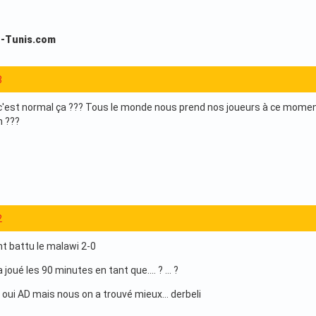
S-Tunis.com
8
'est normal ça ??? Tous le monde nous prend nos joueurs à ce moment la 
n ???
2
nt battu le malawi 2-0
a joué les 90 minutes en tant que.... ? ... ?
oui AD mais nous on a trouvé mieux... derbeli