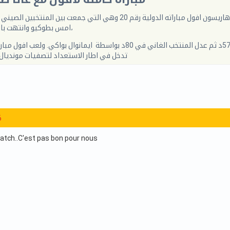
خاض امس المدافع الدولي الغاني للترجي الرياضي هاريسون افول مباراته الدولية رقم 20 وهي التي جمعت ب
امس بطوكيو وانتهت بالتعادل (1 - 1)،
حيث افتتح المنتخب الصيني النتيجة بواسطة غاو في 57د ثم عدل المنتخب الغاني في 80د بواسطة ايمانوال بو
تدخل في اطار الاستعداد لتصفيات مونديال البرا
6
 match..C'est pas bon pour nous