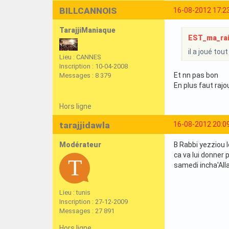
BILLCANNOIS
16-08-2012 17:2
TarajjiManiaque
EST_ma_rais
il a joué to
Lieu : CANNES
Inscription : 10-04-2008
Et nn pas bon
Messages : 8 379
En plus faut rajo
Hors ligne
tarajjidawla
16-08-2012 20:0
Modérateur
B Rabbi yezziou l
ca va lui donner p
samedi incha'All
Lieu : tunis
Inscription : 27-12-2009
Messages : 27 891
Hors ligne