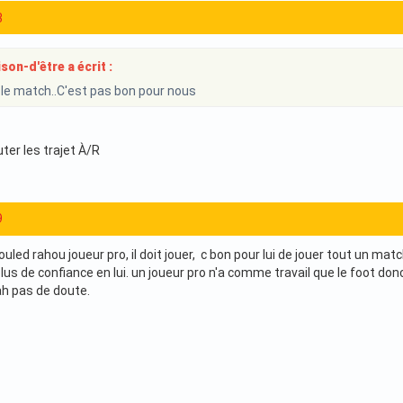
3
on-d'être a écrit :
ut le match..C'est pas bon pour nous
uter les trajet À/R
9
ouled rahou joueur pro, il doit jouer, c bon pour lui de jouer tout un m
lus de confiance en lui. un joueur pro n'a comme travail que le foot donc 
ah pas de doute.