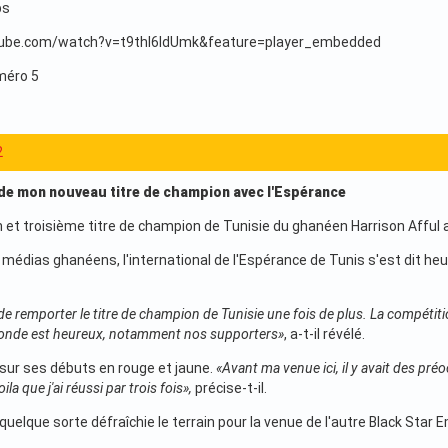
ps
tube.com/watch?v=t9thl6ldUmk&feature=player_embedded
uméro 5
2
 de mon nouveau titre de champion avec l'Espérance
 et troisième titre de champion de Tunisie du ghanéen Harrison Afful 
 médias ghanéens, l'international de l'Espérance de Tunis s'est dit he
e remporter le titre de champion de Tunisie une fois de plus. La compétition
monde est heureux, notamment nos supporters»
, a-t-il révélé.
 sur ses débuts en rouge et jaune.
«Avant ma venue ici, il y avait des p
ila que j'ai réussi par trois fois»,
précise-t-il.
quelque sorte défraîchie le terrain pour la venue de l'autre Black Sta