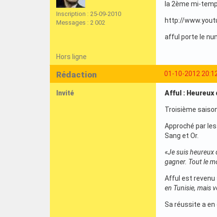
la 2ème mi-tem
Inscription : 25-09-2010
http://www.you
Messages : 2 002
afful porte le n
Hors ligne
Rédaction
01-10-2012 20:1
Invité
Afful : Heureux
Troisième saison
Approché par les
Sang et Or.
«Je suis heureux d
gagner. Tout le 
Afful est revenu
en Tunisie, mais vo
Sa réussite a en 