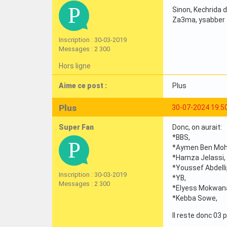
Sinon, Kechrida di
Za3ma, ysabber 
Inscription : 30-03-2019
Messages : 2 300
Hors ligne
Aime ce post :
Plus
Plus
30-07-2024 19:5
Super Fan
Donc, on aurait:
*BBS,
*Aymen Ben Mo
*Hamza Jelassi,
*Youssef Abdelli
Inscription : 30-03-2019
*YB,
Messages : 2 300
*Elyess Mokwan
*Kebba Sowe,
Il reste donc 03 p