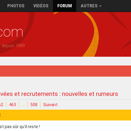
PHOTOS
VIDÉOS
FORUM
AUTRES
.com
— depuis 1999
ivées et recrutements : nouvelles et rumeurs
62
463
…
508
Suivant
2
t pas sûr qu'il reste !