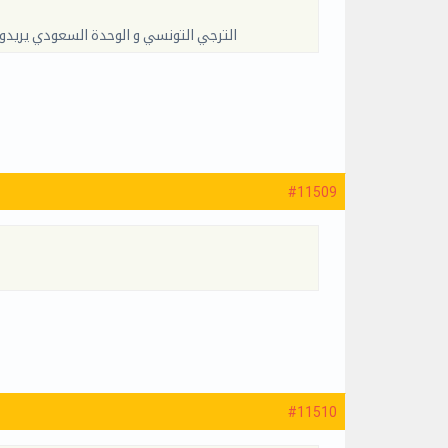
الترجي التونسي و الوحدة السعودي يريدون
#11509
#11510