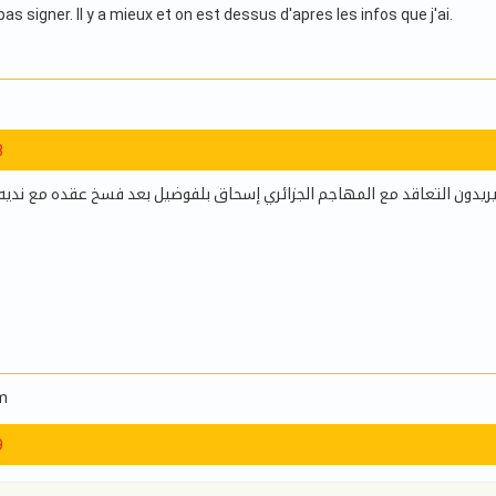
pas signer. Il y a mieux et on est dessus d'apres les infos que j'ai.
3
ريدون التعاقد مع المهاجم الجزائري إسحاق بلفوضيل بعد فسخ عقده مع نديه صب
m
9