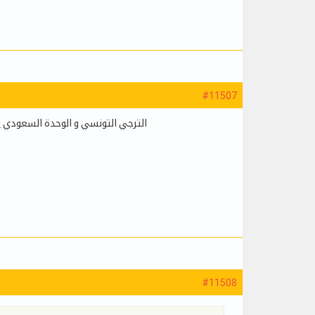
#11507
الترجي التونسي و الوحدة السعودي ي
#11508