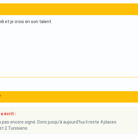
1
ili et je crois en son talent.
7
a écrit :
pas encore signé. Donc jusqu'à aujourd'hui il reste 4 places
et 2 Tunisiens