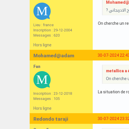
Mohamed@ad
? لادربجاني
On cherche un r
Lieu : france
Inscription : 29-12-2004
Messages : 620
Hors ligne
Mohamed@adam
30-07-2024 22:4
Fan
metallica a é
On cherche 
La situation de r
Inscription : 23-12-2018
Messages : 105
Hors ligne
Redondo taraji
30-07-2024 23:3