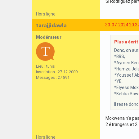
Si Rodriguez part
Hors ligne
tarajjidawla
30-07-2024 20:3
Modérateur
Plus a écrit 
Donc, on aura
*BBS,
*Aymen Ben
Lieu : tunis
*Hamza Jela
Inscription : 27-12-2009
*Youssef Abd
Messages : 27 891
*YB,
*Elyess Mok
*Kebba Sow
Il reste donc
Mokwena n'a pas 
2 étrangers et 2
Hors ligne