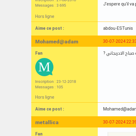
J'espere qu'il va 
Messages : 3 695
Hors ligne
Aime ce post :
abdou-ESTunis
Mohamed@adam
30-07-2024 22:3
Fan
? اح الادربجاني
Inscription : 23-12-2018
Messages : 105
Hors ligne
Aime ce post :
Mohamed@ada
metallica
30-07-2024 22:3
Fan