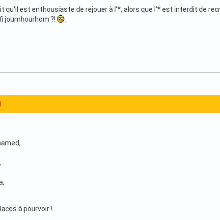
t qu'il est enthousiaste de rejouer à l'*, alors que l'* est interdit de r
fi joumhourhom ?!
.
0
hamed,
,
a,
laces à pourvoir !