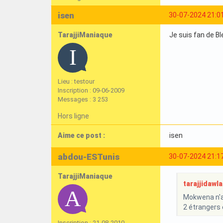
isen
30-07-2024 21:0
TarajjiManiaque
Je suis fan de Ble
Lieu : testour
Inscription : 09-06-2009
Messages : 3 253
Hors ligne
Aime ce post :
isen
abdou-ESTunis
30-07-2024 21:1
TarajjiManiaque
tarajjidawla 
Mokwena n'a 
2 étrangers 
Inscription : 21-08-2010