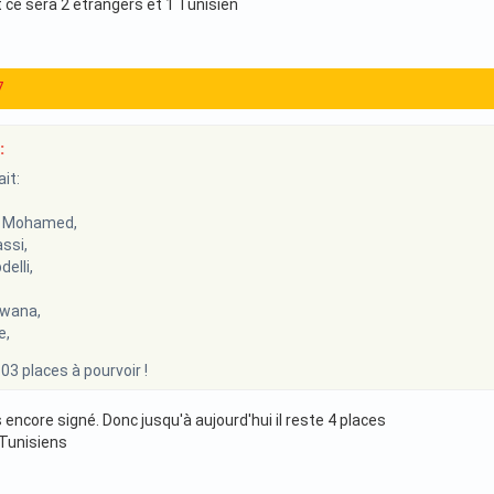
 ce sera 2 étrangers et 1 Tunisien
7
:
it:
 Mohamed,
ssi,
elli,
wana,
e,
 03 places à pourvoir !
encore signé. Donc jusqu'à aujourd'hui il reste 4 places
 Tunisiens