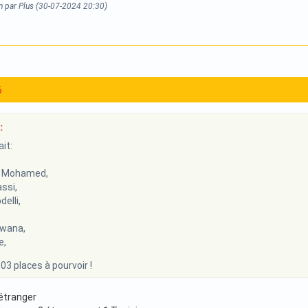
n par Plus (30-07-2024 20:30)
6
:
it:
 Mohamed,
ssi,
elli,
wana,
e,
 03 places à pourvoir !
 étranger