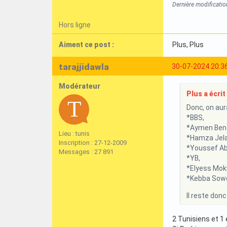
Dernière modificatio
Hors ligne
Aiment ce post :
Plus
, Plus
tarajjidawla
30-07-2024 20:3
Modérateur
Plus a écrit 
Donc, on aura
*BBS,
*Aymen Ben
Lieu : tunis
*Hamza Jela
Inscription : 27-12-2009
*Youssef Abd
Messages : 27 891
*YB,
*Elyess Mok
*Kebba Sow
Il reste donc
2 Tunisiens et 1