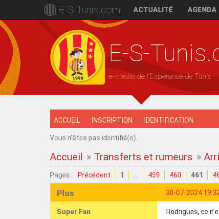
E-S-Tunis.com
ACTUALITÉ
AGENDA
E-S-Tunis
e-média de l'Espérance de Tunis 
ACCUEIL
INSCRIPTION
IDENTIFICATION
Vous n'êtes pas identifié(e).
Accueil
»
Transferts et rumeurs
»
Arr
Pages :
Précédent
1
…
459
460
461
4
Plus
30-07-2024 19:3
Super Fan
Rodrigues, ce n'es