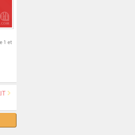
e 1 et
AIT