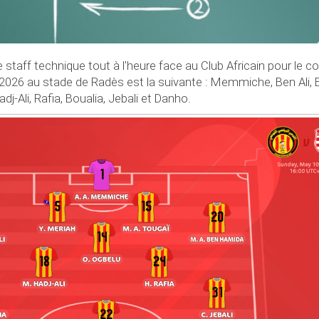
e staff technique tout à l'heure face au Club Africain pour le 
/2026 au stade de Radès est la suivante : Memmiche, Ben Ali,
j-Ali, Rafia, Boualia, Jebali et Danho.