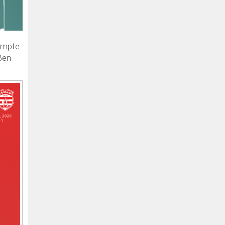
compte
 Ben