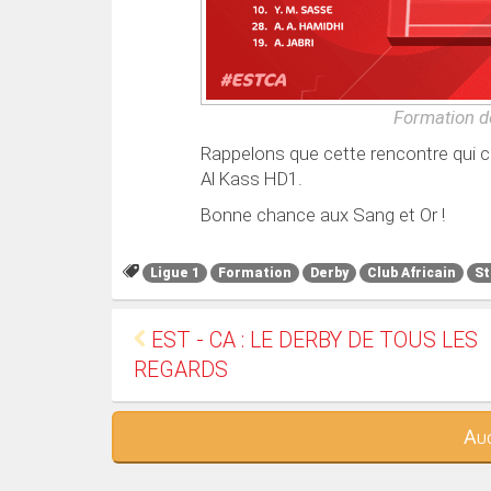
Formation de
Rappelons que cette rencontre qui 
Al Kass HD1.
Bonne chance aux Sang et Or !
Ligue 1
Formation
Derby
Club Africain
St
EST - CA : LE DERBY DE TOUS LES
REGARDS
Auc