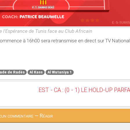
 l'Espérance de Tunis face au Club Africain
commence à 16h00 sera retransmise en direct sur TV National
ade de Radès
Al Kass
Al Wataniya 1
EST - CA : (0 - 1) LE HOLD-UP PARF
un commentaire — Réagir