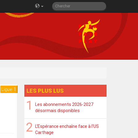
Ligue 1
LES PLUS LUS
Les abonnements 2026-2027
désormais disponibles
L'Espérance enchaîne face à l'US
Carthage