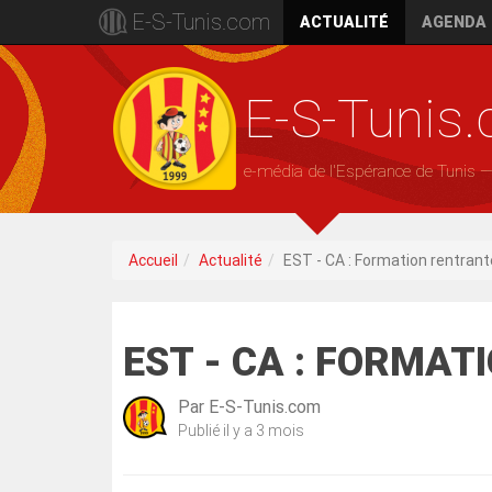
E-S-Tunis.com
ACTUALITÉ
AGENDA
E-S-Tunis
e-média de l'Espérance de Tunis 
Accueil
Actualité
EST - CA : Formation rentrant
EST - CA : FORMA
Par
E-S-Tunis.com
Publié
il y a 3 mois