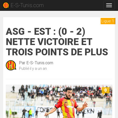
E-S-Tunis.com
Bascu
la
navig
Ligue 1
ASG - EST : (0 - 2)
NETTE VICTOIRE ET
TROIS POINTS DE PLUS
Par
E-S-Tunis.com
Publié
il y a un an
0