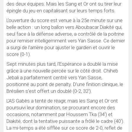
des deux équipes. Mais les Sang et Or ont su tirer leur
épingle du jeu en capitalisant sur leurs temps forts.
L'ouverture du score est venue à la 25e minute sur une
belle action : un long ballon vers Aboubacar Diakité qui,
seul face à la défense adverse, a contrôlé de la poitrine
pour remiser intelligemment vers Yan Sasse. Ce dernier
a surgi de l'arrière pour ajuster le gardien et ouvrir le
score (0-1).
Sept minutes plus tard, l'Espérance a doublé la mise
grâce à une nouvelle percée sur le côté droit. Chiheb
Jebali a parfaitement centré vers Yan Sasse,
positionné au point de penalty. D'une finition clinique, le
Brésilien s'est offert un doublé (0-2, 32').
L'AS Gabès a tenté de réagir, mais les Sang et Or ont
poursuivi leur domination, se procurant encore des
occasions, notamment par Houssem Tka (34') et
Diakité, dont la tentative puissante a frôlé le cadre (40').
La mi-temps a été sifflée sur ce score de 2-0, reflet de