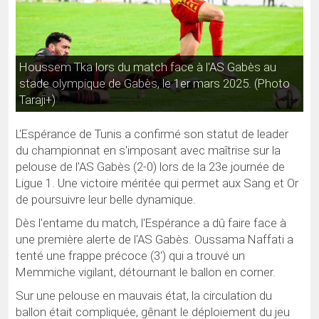
Houssem Tka lors du match face à l'AS Gabès au
stade olympique de Gabès, le 1er mars 2025. (Photo
Taraji+)
L'Espérance de Tunis a confirmé son statut de leader
du championnat en s'imposant avec maîtrise sur la
pelouse de l'AS Gabès (2-0) lors de la 23e journée de
Ligue 1. Une victoire méritée qui permet aux Sang et Or
de poursuivre leur belle dynamique.
Dès l'entame du match, l'Espérance a dû faire face à
une première alerte de l'AS Gabès. Oussama Naffati a
tenté une frappe précoce (3') qui a trouvé un
Memmiche vigilant, détournant le ballon en corner.
Sur une pelouse en mauvais état, la circulation du
ballon était compliquée, gênant le déploiement du jeu