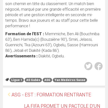
son chemin en tête du classement. Un match bien
négocié, marqué par une grande efficacité en première
période et une gestion intelligente en seconde mi-
temps. Bravo aux joueurs et au staff pour cette belle
performance !
Formation de l'EST :
Memmiche, Ben Ali (Bouchniba
63'), Ben Hamida(c) (Bouzaïène 90'), Smiri, Jelassi,
Guennichi, Tka (Azouni 63'), Ogbelu, Sasse (Hamrouni
86'), Jebali et Diakité (Kada 86').
Avertissements :
Diakité, Ogbelu.
Ligue 1
AS Gabès
ASG
Yan Medeiros Sasse
ASG - EST : FORMATION RENTRANTE
LA FIFA PROMET UN PACTOLE D'UN