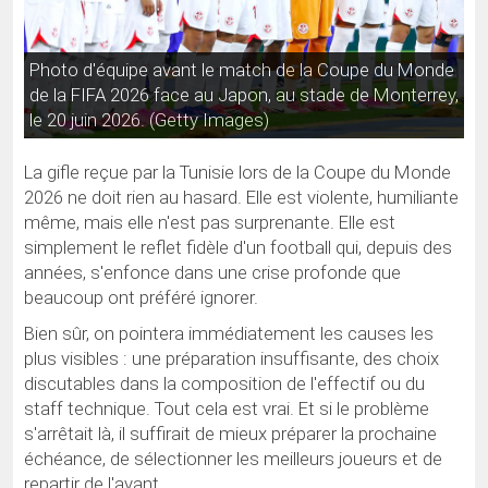
Photo d'équipe avant le match de la Coupe du Monde
de la FIFA 2026 face au Japon, au stade de Monterrey,
le 20 juin 2026. (Getty Images)
La gifle reçue par la Tunisie lors de la Coupe du Monde
2026 ne doit rien au hasard. Elle est violente, humiliante
même, mais elle n'est pas surprenante. Elle est
simplement le reflet fidèle d'un football qui, depuis des
années, s'enfonce dans une crise profonde que
beaucoup ont préféré ignorer.
Bien sûr, on pointera immédiatement les causes les
plus visibles : une préparation insuffisante, des choix
discutables dans la composition de l'effectif ou du
staff technique. Tout cela est vrai. Et si le problème
s'arrêtait là, il suffirait de mieux préparer la prochaine
échéance, de sélectionner les meilleurs joueurs et de
repartir de l'avant...