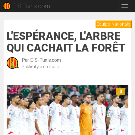
E-S-Tunis.com
Bascu
la
navig
Equipe Nationale
L'ESPÉRANCE, L'ARBRE
QUI CACHAIT LA FORÊT
Par
E-S-Tunis.com
Publié
il y a un mois
0