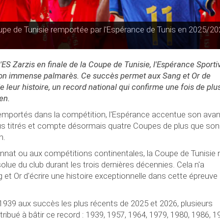
upe de Tunisie remportée par l'Espérance de Tunis en 2025/20
'ES Zarzis en finale de la Coupe de Tunisie, l'Espérance Sporti
 son immense palmarès. Ce succès permet aux Sang et Or de
leur histoire, un record national qui confirme une fois de plus
en.
emportés dans la compétition, l'Espérance accentue son ava
lus titrés et compte désormais quatre Coupes de plus que son
n.
nat ou aux compétitions continentales, la Coupe de Tunisie 
solue du club durant les trois dernières décennies. Cela n'a
t Or d'écrire une histoire exceptionnelle dans cette épreuve 
939 aux succès les plus récents de 2025 et 2026, plusieurs
ibué à bâtir ce record : 1939, 1957, 1964, 1979, 1980, 1986, 1