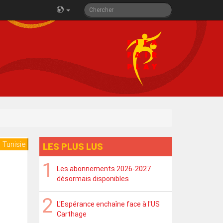
 Tunisie
LES PLUS LUS
Les abonnements 2026-2027
désormais disponibles
L'Espérance enchaîne face à l'US
Carthage