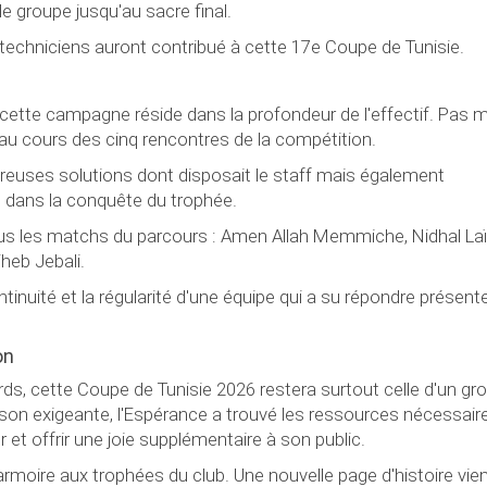
le groupe jusqu'au sacre final.
 techniciens auront contribué à cette 17e Coupe de Tunisie.
ette campagne réside dans la profondeur de l'effectif. Pas 
s au cours des cinq rencontres de la compétition.
mbreuses solutions dont disposait le staff mais également
e dans la conquête du trophée.
ous les matchs du parcours : Amen Allah Memmiche, Nidhal Laïf
heb Jebali.
inuité et la régularité d'une équipe qui a su répondre présent
on
rds, cette Coupe de Tunisie 2026 restera surtout celle d'un gr
ison exigeante, l'Espérance a trouvé les ressources nécessair
 et offrir une joie supplémentaire à son public.
moire aux trophées du club. Une nouvelle page d'histoire vie