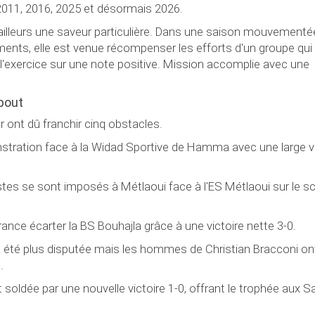
 2011, 2016, 2025 et désormais 2026.
illeurs une saveur particulière. Dans une saison mouvementé
ents, elle est venue récompenser les efforts d'un groupe qui
r l'exercice sur une note positive. Mission accomplie avec une
bout
Or ont dû franchir cinq obstacles.
stration face à la Widad Sportive de Hamma avec une large vi
istes se sont imposés à Métlaoui face à l'ES Métlaoui sur le s
érance écarter la BS Bouhajla grâce à une victoire nette 3-0.
a été plus disputée mais les hommes de Christian Bracconi on
.
est soldée par une nouvelle victoire 1-0, offrant le trophée aux S