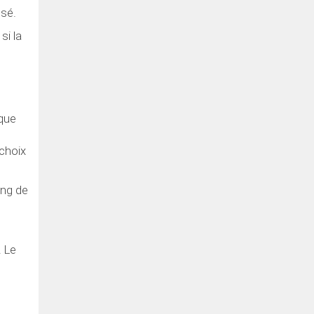
ssé.
si la
 que
 choix
ong de
. Le
e