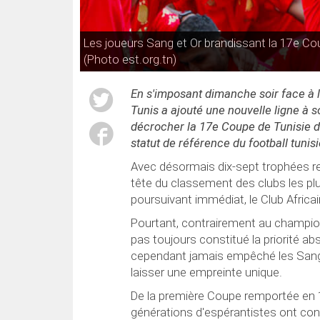
Les joueurs Sang et Or brandissant la 17e Co
(Photo est.org.tn)
En s'imposant dimanche soir face à l
Tunis a ajouté une nouvelle ligne à
décrocher la 17e Coupe de Tunisie de 
statut de référence du football tunisi
Avec désormais dix-sept trophées r
tête du classement des clubs les p
poursuivant immédiat, le Club Africai
Pourtant, contrairement au champion
pas toujours constitué la priorité ab
cependant jamais empêché les Sang e
laisser une empreinte unique.
De la première Coupe remportée en 1
générations d'espérantistes ont contr