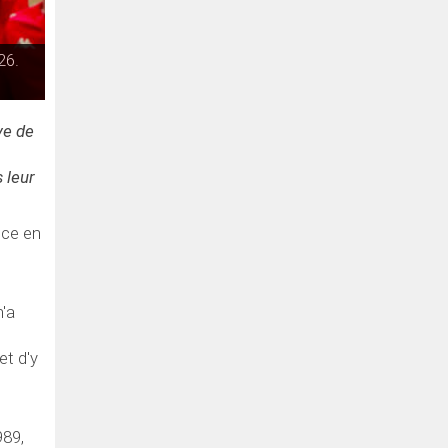
26.
ve de
 leur
nce en
n'a
et d'y
989,