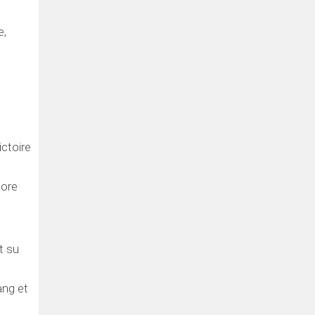
e,
ctoire
core
t su
ang et