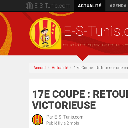
E-S-Tunis.com
ACTUALITÉ
AGENDA
E-S-Tunis
e-média de l'Espérance de Tunis 
Accueil
Actualité
17e Coupe : Retour sur une c
17E COUPE : RETO
VICTORIEUSE
Par
E-S-Tunis.com
Publié
il y a 2 mois