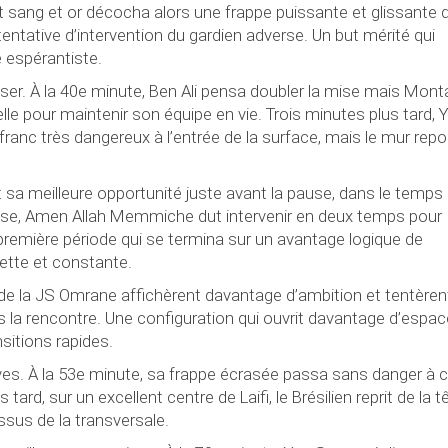
t sang et or décocha alors une frappe puissante et glissante q
tentative d’intervention du gardien adverse. Un but mérité qui
é espérantiste.
ser. À la 40e minute, Ben Ali pensa doubler la mise mais Mont
lle pour maintenir son équipe en vie. Trois minutes plus tard, 
ranc très dangereux à l’entrée de la surface, mais le mur rep
sa meilleure opportunité juste avant la pause, dans le temps
euse, Amen Allah Memmiche dut intervenir en deux temps pour
première période qui se termina sur un avantage logique de
ette et constante.
s de la JS Omrane affichèrent davantage d’ambition et tentèren
ns la rencontre. Une configuration qui ouvrit davantage d’espa
nsitions rapides.
ives. À la 53e minute, sa frappe écrasée passa sans danger à 
ard, sur un excellent centre de Laifi, le Brésilien reprit de la t
sus de la transversale.