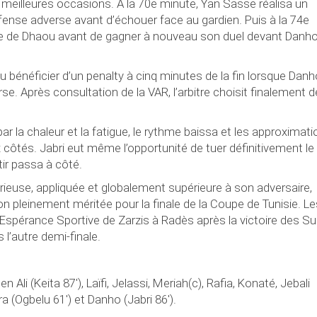
 meilleures occasions. À la 70e minute, Yan Sasse réalisa un
fense adverse avant d’échouer face au gardien. Puis à la 74e
ve de Dhaou avant de gagner à nouveau son duel devant Danho
 bénéficier d’un penalty à cinq minutes de la fin lorsque Danh
rse. Après consultation de la VAR, l’arbitre choisit finalement 
r la chaleur et la fatigue, le rythme baissa et les approximat
 côtés. Jabri eut même l’opportunité de tuer définitivement le
ir passa à côté.
érieuse, appliquée et globalement supérieure à son adversaire,
on pleinement méritée pour la finale de la Coupe de Tunisie. Le
Espérance Sportive de Zarzis à Radès après la victoire des Su
 l’autre demi-finale.
li (Keita 87'), Laïfi, Jelassi, Meriah(c), Rafia, Konaté, Jebali
ra (Ogbelu 61') et Danho (Jabri 86').