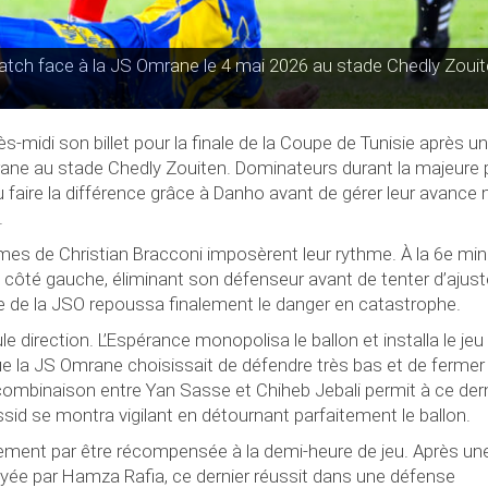
tch face à la JS Omrane le 4 mai 2026 au stade Chedly Zouit
ès-midi son billet pour la finale de la Coupe de Tunisie après u
rane au stade Chedly Zouiten. Dominateurs durant la majeure 
u faire la différence grâce à Danho avant de gérer leur avance
.
es de Christian Bracconi imposèrent leur rythme. À la 6e min
 le côté gauche, éliminant son défenseur avant de tenter d’ajust
 de la JSO repoussa finalement le danger en catastrophe.
e direction. L’Espérance monopolisa le ballon et installa le je
que la JS Omrane choisissait de défendre très bas et de fermer
combinaison entre Yan Sasse et Chiheb Jebali permit à ce der
sid se montra vigilant en détournant parfaitement le ballon.
quement par être récompensée à la demi-heure de jeu. Après un
layée par Hamza Rafia, ce dernier réussit dans une défense