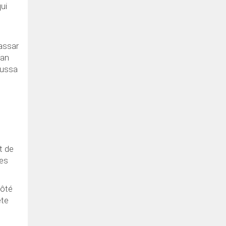
ui
assar
Yan
oussa
t de
ces
côté
ête