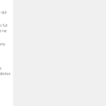
 qui
o fut
de ne
ions
s
distes