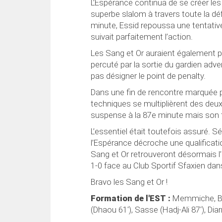
L’Espérance continua de se créer les
superbe slalom à travers toute la dé
minute, Essid repoussa une tentati
suivait parfaitement l’action.
Les Sang et Or auraient également pu
percuté par la sortie du gardien adve
pas désigner le point de penalty.
Dans une fin de rencontre marquée pa
techniques se multiplièrent des deux
suspense à la 87e minute mais son t
L’essentiel était toutefois assuré. S
l’Espérance décroche une qualificati
Sang et Or retrouveront désormais l’
1-0 face au Club Sportif Sfaxien dans
Bravo les Sang et Or !
Formation de l'EST :
Memmiche, Ben A
(Dhaou 61'), Sasse (Hadj-Ali 87'), Diar