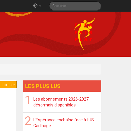
 Tunisie
LES PLUS LUS
Les abonnements 2026-2027
désormais disponibles
L'Espérance enchaîne face à l'US
Carthage