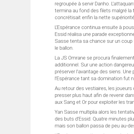
regroupée à servir Danho. L’attaquan
termina au fond des filets malgré la 
concrétisait enfin la nette supériorit
L’Espérance continua ensuite à pous
Essid réalisa une parade exceptionne
Sasse tenta sa chance sur un coup f
le ballon.
La JS Omrane se procura finalement 
additionnel. Sur une action danger
préserver l’avantage des siens. Une 
l’Espérance tant sa domination fut n
Au retour des vestiaires, les joueur
presser plus haut afin de revenir da
aux Sang et Or pour exploiter les tra
Yan Sasse multiplia alors les tentat
des buts d’Essid. Quatre minutes plus t
mais son ballon passa de peu au-des