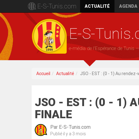
E-S-Tunis.com
ACTUALITÉ
AGENDA
E-S-Tunis
e-média de l'Espérance de Tunis 
Accueil
Actualité
JSO - EST : (0 - 1) Au rendez-v
JSO - EST : (0 - 1
FINALE
Par
E-S-Tunis.com
Publié
il y a 3 mois