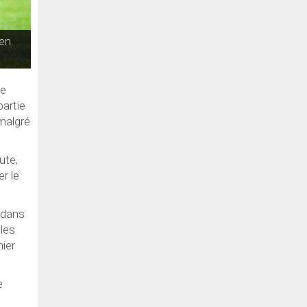
en.
ne
partie
 malgré
ute,
er le
u dans
 les
nier
e