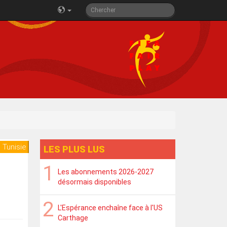
 Tunisie
LES PLUS LUS
Les abonnements 2026-2027
désormais disponibles
L'Espérance enchaîne face à l'US
Carthage