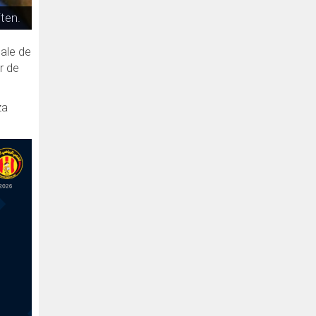
ten.
nale de
r de
za