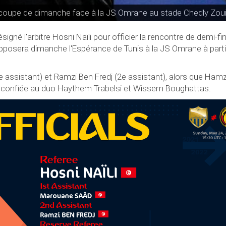
de coupe de dimanche face à la JS Omrane au stade Chedly Zoui
ésigné l'arbitre Hosni Naïli pour officier la rencontre de demi-fi
pposera dimanche l'Espérance de Tunis à la JS Omrane à parti
e assistant) et Ramzi Ben Fredj (2e assistant), alors que Ham
été confiée au duo Haythem Trabelsi et Wissem Boughattas.