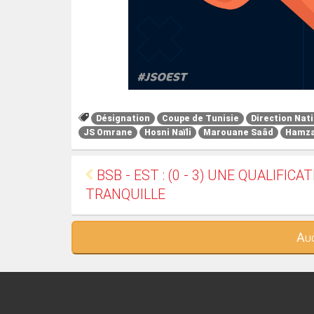
Désignation
Coupe de Tunisie
Direction Nati
JS Omrane
Hosni Naïli
Marouane Saâd
Hamza
BSB - EST : (0 - 3) UNE QUALIFICA
TRANQUILLE
Auc