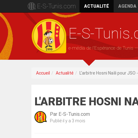
E-S-Tunis.com
ACTUALITÉ
AGENDA
E-S-Tunis
e-média de l'Espérance de Tunis 
Accueil
Actualité
L'arbitre Hosni Naïli pour JSO 
L'ARBITRE HOSNI NA
Par
E-S-Tunis.com
Publié
il y a 3 mois