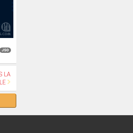
JSO
S LA
ALE