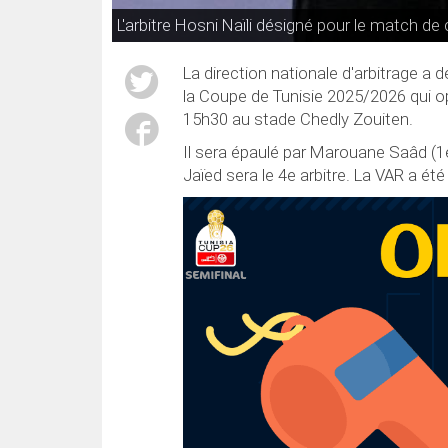
L'arbitre Hosni Naïli désigné pour le match 
La direction nationale d'arbitrage a d
la Coupe de Tunisie 2025/2026 qui o
15h30 au stade Chedly Zouiten.
Il sera épaulé par Marouane Saâd (1
Jaïed sera le 4e arbitre. La VAR a 