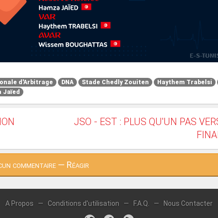
onale d'Arbitrage
DNA
Stade Chedly Zouiten
Haythem Trabelsi
 Jaïed
TION
JSO - EST : PLUS QU'UN PAS VER
FIN
un commentaire — Réagir
A Propos
—
Conditions d'utilisation
—
F.A.Q.
—
Nous Contacter