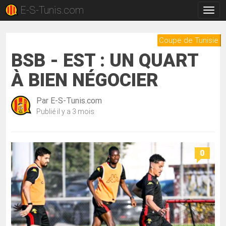
E-S-Tunis.com
Bascu
la
navig
Coupe de Tunisie
BSB - EST : UN QUART
À BIEN NÉGOCIER
Par
E-S-Tunis.com
Publié
il y a 3 mois
0