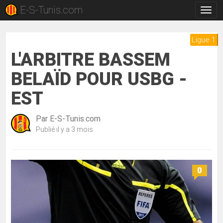
E-S-Tunis.com
Bascu
la
navig
Ligue 1
L'ARBITRE BASSEM
BELAÏD POUR USBG -
EST
Par
E-S-Tunis.com
Publié
il y a 3 mois
0