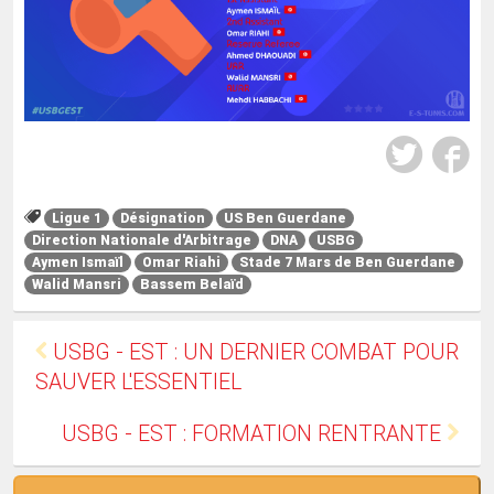
Ligue 1
Désignation
US Ben Guerdane
Direction Nationale d'Arbitrage
DNA
USBG
Aymen Ismaïl
Omar Riahi
Stade 7 Mars de Ben Guerdane
Walid Mansri
Bassem Belaïd
USBG - EST : UN DERNIER COMBAT POUR
SAUVER L'ESSENTIEL
USBG - EST : FORMATION RENTRANTE