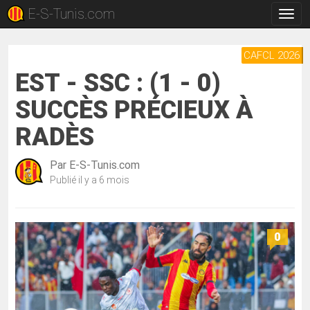
E-S-Tunis.com
Bascu
la
navig
CAFCL 2026
EST - SSC : (1 - 0)
SUCCÈS PRÉCIEUX À
RADÈS
Par
E-S-Tunis.com
Publié
il y a 6 mois
0