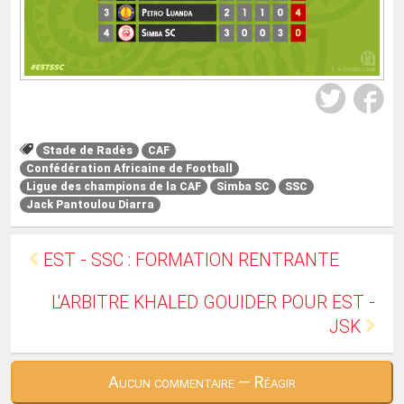
Stade de Radès
CAF
Confédération Africaine de Football
Ligue des champions de la CAF
Simba SC
SSC
Jack Pantoulou Diarra
EST - SSC : FORMATION RENTRANTE
L'ARBITRE KHALED GOUIDER POUR EST -
JSK
Aucun commentaire — Réagir