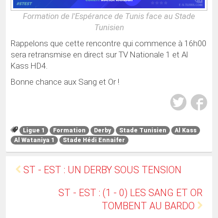
Formation de l'Espérance de Tunis face au Stade
Tunisien
Rappelons que cette rencontre qui commence à 16h00
sera retransmise en direct sur TV Nationale 1 et Al
Kass HD4.
Bonne chance aux Sang et Or !
Ligue 1
Formation
Derby
Stade Tunisien
Al Kass
Al Wataniya 1
Stade Hédi Ennaifer
ST - EST : UN DERBY SOUS TENSION
ST - EST : (1 - 0) LES SANG ET OR
TOMBENT AU BARDO