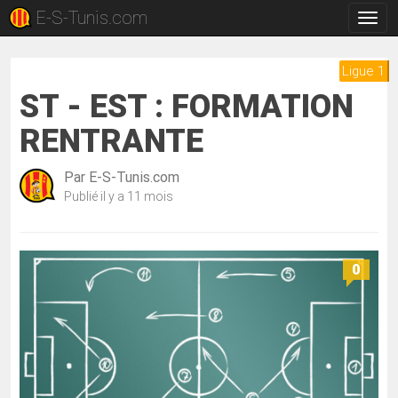
E-S-Tunis.com
Bascu
la
navig
Ligue 1
ST - EST : FORMATION
RENTRANTE
Par
E-S-Tunis.com
Publié
il y a 11 mois
0