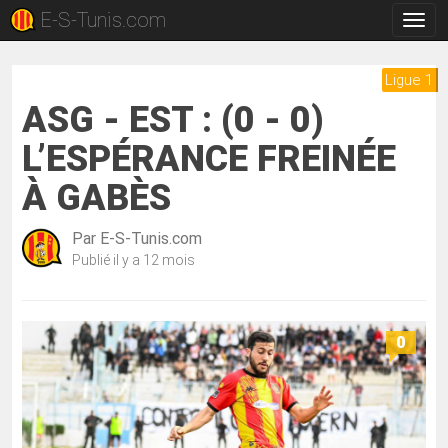
E-S-Tunis.com
Bascu
la
navig
Ligue 1
ASG - EST : (0 - 0)
L’ESPÉRANCE FREINÉE
À GABÈS
Par
E-S-Tunis.com
Publié
il y a 12 mois
0