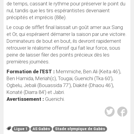
de temps, cassant le rythme pour préserver le point du
nul, tandis que les tirs espérantistes devenaient
précipités et imprécis (88e).
Le coup de sifflet final laissait un goût amer aux Sang
et Or, qui espéraient démarrer la saison par une victoire.
Dominateurs de bout en bout, ils devront rapidement
retrouver le réalisme offensif qui fait leur force, sous
peine de laisser filer des points précieux dès les
premières journées.
Formation de l'EST :
Memmiche, Ben Ali (Keita 46'),
Ben Hamida, Meriah(c), Tougai, Guenichi (Tka 60'),
Ogbelu, Jebali (Bouassida 77'), Diakité (Dhaou 46'),
Konaté (Diarra 84') et Jabri.
Avertissement :
Guenichi.
Ligue 1
AS Gabès
Stade olympique de Gabès