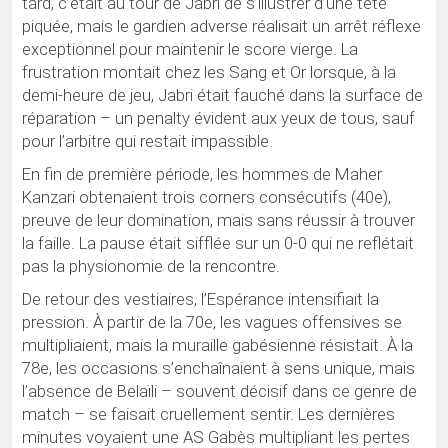
tard, c’était au tour de Jabri de s’illustrer d’une tête
piquée, mais le gardien adverse réalisait un arrêt réflexe
exceptionnel pour maintenir le score vierge. La
frustration montait chez les Sang et Or lorsque, à la
demi-heure de jeu, Jabri était fauché dans la surface de
réparation – un penalty évident aux yeux de tous, sauf
pour l’arbitre qui restait impassible.
En fin de première période, les hommes de Maher
Kanzari obtenaient trois corners consécutifs (40e),
preuve de leur domination, mais sans réussir à trouver
la faille. La pause était sifflée sur un 0-0 qui ne reflétait
pas la physionomie de la rencontre.
De retour des vestiaires, l’Espérance intensifiait la
pression. À partir de la 70e, les vagues offensives se
multipliaient, mais la muraille gabésienne résistait. À la
78e, les occasions s’enchaînaient à sens unique, mais
l’absence de Belaïli – souvent décisif dans ce genre de
match – se faisait cruellement sentir. Les dernières
minutes voyaient une AS Gabès multipliant les pertes