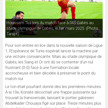
Houssem Tka lors du match face à l'AS Gabès au
stade olympique de Gabès, le 1er mars 2025. (Photo
Taraji+)
Pour son entrée en lice dans la nouvelle saison de Ligue
1, l’Espérance de Tunis espérait lancer la machine par
une victoire convaincante. Mais au stade olympique de
Gabès, les Sang et Or ont dû se contenter d’un nul
frustrant (0-0) face à une formation locale
accrocheuse et bien décidée à préserver le point du
match nul.
Le ton était pourtant donné dès les premières minutes.
À la 10e, Konaté décochait une frappe puissante qui
trouvait la transversale, laissant le portier gabésien
Abdelkader Chouaya figé sur place. Treize minutes plus